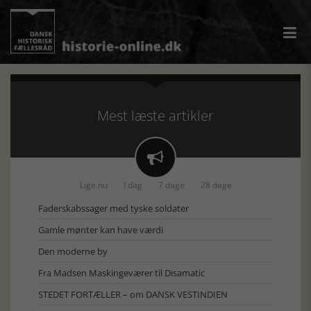
Mest læste artikler

Lige nu
I dag
7 dage
28 dage
Faderskabssager med tyske soldater
Gamle mønter kan have værdi
Den moderne by
Fra Madsen Maskingeværer til Disamatic
STEDET FORTÆLLER – om DANSK VESTINDIEN