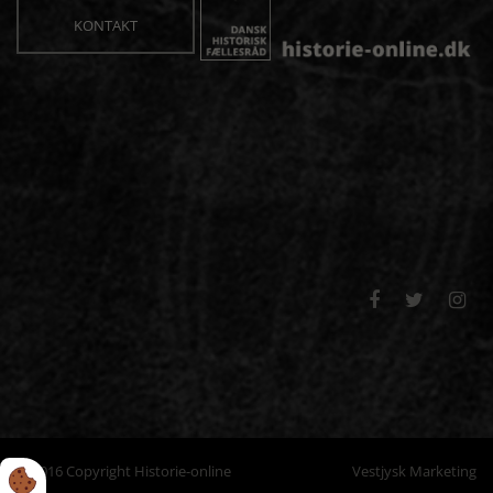
KONTAKT



© 2016 Copyright Historie-online
Vestjysk Marketing