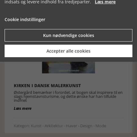
indsats og levere indhold fra tredjeparter.
Læs mere
Cookie indstillinger
Kun nødvendige cookies
Accepter alle cookies
KIRKEN I DANSK MALERKUNST
Østergård bemærker i forordet, at bogen skal inspirere til en
slags hjemstavnsturisme, og dette ønske har han tilfulde
indfriet
Læs mere
Kategori: Kunst - Arkitektur - Haver - Design - Mode