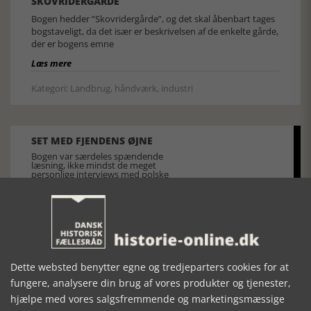
SKOVRIDERGÅRDE
Bogen hedder ”Skovridergårde”, og det skal åbenbart tages
bogstaveligt, da det især er beskrivelsen af de enkelte gårde,
der er bogens emne
Læs mere
Kategori: Landbrug, håndværk, industri
SET MED FJENDENS ØJNE
Bogen var særdeles spændende
læsning, ikke mindst de meget
personlige interviews med polske
ledere fra dengang
Læs mere
Kategori: Krig og terror -
Dette websted benytter egne og tredjeparters cookies for at
Militærvæsen - Den kolde krig
fungere, analysere din brug af vores produkter og tjenester,
hjælpe med vores salgsfremmende og marketingsmæssige