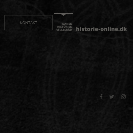
KONTAKT


