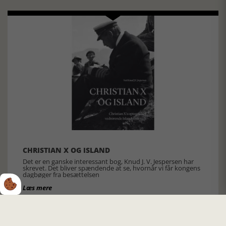
CHRISTIAN X OG ISLAND
Det er en ganske interessant bog, Knud J. V. Jespersen har
skrevet. Det bliver spændende at se, hvornår vi får kongens
dagbøger fra besættelsen
Læs mere