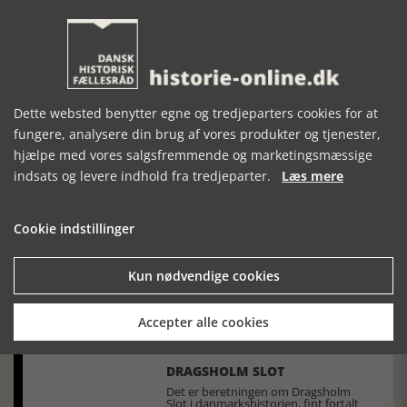
Dette websted benytter egne og tredjeparters cookies for at
fungere, analysere din brug af vores produkter og tjenester,
hjælpe med vores salgsfremmende og marketingsmæssige
indsats og levere indhold fra tredjeparter.
Læs mere
FREDERIK I FLÅDEN
Rasmus Dahlberg, Søren Nørby og Jakob Serup har på
Cookie indstillinger
forbilledlig vis budt os ind i en verden, der var. En verden der
fastholdes takket være deres indsigt og fine fortællekunst
Læs mere
Kun nødvendige cookies
Accepter alle cookies
DRAGSHOLM SLOT
Det er beretningen om Dragsholm
Slot i danmarkshistorien, fint fortalt