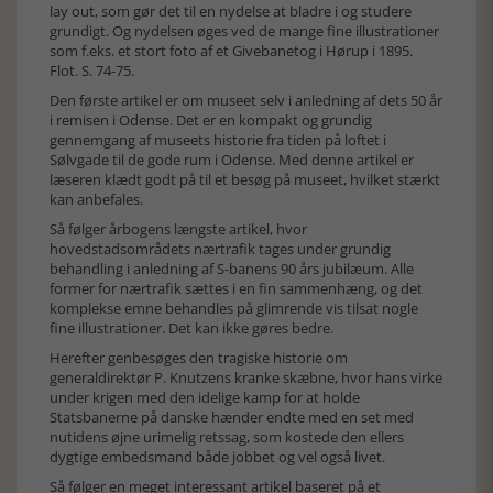
lay out, som gør det til en nydelse at bladre i og studere
grundigt. Og nydelsen øges ved de mange fine illustrationer
som f.eks. et stort foto af et Givebanetog i Hørup i 1895.
Flot. S. 74-75.
Den første artikel er om museet selv i anledning af dets 50 år
i remisen i Odense. Det er en kompakt og grundig
gennemgang af museets historie fra tiden på loftet i
Sølvgade til de gode rum i Odense. Med denne artikel er
læseren klædt godt på til et besøg på museet, hvilket stærkt
kan anbefales.
Så følger årbogens længste artikel, hvor
hovedstadsområdets nærtrafik tages under grundig
behandling i anledning af S-banens 90 års jubilæum. Alle
former for nærtrafik sættes i en fin sammenhæng, og det
komplekse emne behandles på glimrende vis tilsat nogle
fine illustrationer. Det kan ikke gøres bedre.
Herefter genbesøges den tragiske historie om
generaldirektør P. Knutzens kranke skæbne, hvor hans virke
under krigen med den idelige kamp for at holde
Statsbanerne på danske hænder endte med en set med
nutidens øjne urimelig retssag, som kostede den ellers
dygtige embedsmand både jobbet og vel også livet.
Så følger en meget interessant artikel baseret på et