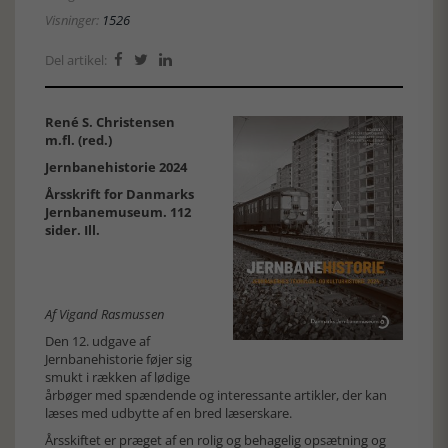
Visninger:
1526
Del artikel:



René S. Christensen
m.fl. (red.)
Jernbanehistorie 2024
Årsskrift for Danmarks
Jernbanemuseum. 112
sider. Ill.
Af Vigand Rasmussen
Den 12. udgave af
Jernbanehistorie føjer sig
smukt i rækken af lødige
årbøger med spændende og interessante artikler, der kan
læses med udbytte af en bred læserskare.
Årsskiftet er præget af en rolig og behagelig opsætning og