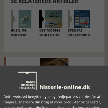
SE RELATEREDE ARTIKLER
BUEN OG
DET MODIGE
STRUERS
GNISTEN
SKIB LOTUS
SØFARTSBOG
Mosefolket
Den største samling af moselig i verden på Museum
Dette websted benytter egne og tredjeparters cookies for at
Silkeborg Hovedgården
fungere, analysere din brug af vores produkter og tjenester,
hjælpe med vores salgsfremmende og marketingsmæssige