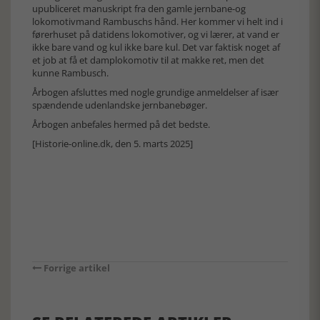
upubliceret manuskript fra den gamle jernbane-og
lokomotivmand Rambuschs hånd. Her kommer vi helt ind i
førerhuset på datidens lokomotiver, og vi lærer, at vand er
ikke bare vand og kul ikke bare kul. Det var faktisk noget af
et job at få et damplokomotiv til at makke ret, men det
kunne Rambusch.
Årbogen afsluttes med nogle grundige anmeldelser af især
spændende udenlandske jernbanebøger.
Årbogen anbefales hermed på det bedste.
[Historie-online.dk, den 5. marts 2025]
Forrige artikel