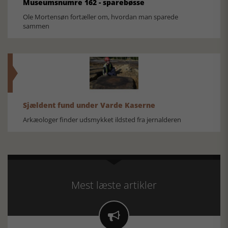
Museumsnumre 162 - sparebøsse
Ole Mortensøn fortæller om, hvordan man sparede
sammen
Sjældent fund under Varde Kaserne
Arkæologer finder udsmykket ildsted fra jernalderen
Mest læste artikler
