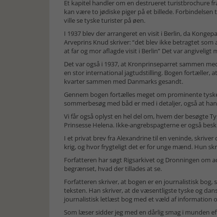
Et kapitel handler om en destrueret turistbrochure 
kan være to jødiske piger på et billede. Forbindelsen ti
ville se tyske turister på øen.
I 1937 blev der arrangeret en visit i Berlin, da Kongep
Arveprins Knud skriver: “det blev ikke betragtet som 
at far og mor aflagde visit i Berlin” Det var angivel
Det var også i 1937, at Kronprinseparret sammen med 
en stor international jagtudstilling. Bogen fortæller, 
kvarter sammen med Danmarks gesandt.
Gennem bogen fortælles meget om prominente tyske
sommerbesøg med båd er med i detaljer, også at han
Vi får også oplyst en hel del om, hvem der besøgte Tys
Prinsesse Helena. Ikke-angrebspagterne er også besk
I et privat brev fra Alexandrine til en veninde, skri
krig, og hvor frygteligt det er for unge mænd. Hun sk
Forfatteren har søgt Rigsarkivet og Dronningen om ad
begrænset, hvad der tillades at se.
Forfatteren skriver, at bogen er en journalistisk bog, 
teksten. Han skriver, at de væsentligste tyske og dans
journalistisk letlæst bog med et væld af information o
Som læser sidder jeg med en dårlig smag i munden ef