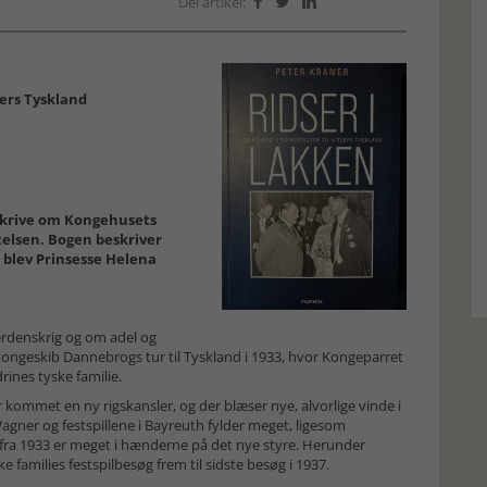
Del artikel:



lers Tyskland
skrive om Kongehusets
ttelsen. Bogen beskriver
n blev Prinsesse Helena
verdenskrig og om adel og
 kongeskib Dannebrogs tur til Tyskland i 1933, hvor Kongeparret
ines tyske familie.
r kommet en ny rigskansler, og der blæser nye, alvorlige vinde i
ner og festspillene i Bayreuth fylder meget, ligesom
ene fra 1933 er meget i hænderne på det nye styre. Herunder
families festspilbesøg frem til sidste besøg i 1937.