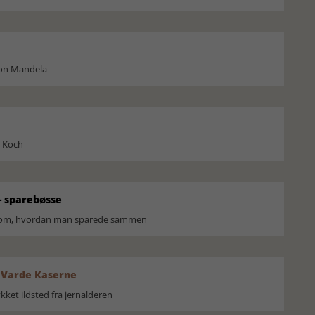
son Mandela
l Koch
 sparebøsse
r om, hvordan man sparede sammen
 Varde Kaserne
ket ildsted fra jernalderen