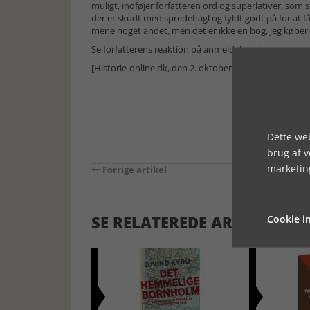
muligt, indføjer forfatteren ord og superlativer, som
der er skudt med spredehagl og fyldt godt på for at f
mene noget andet, men det er ikke en bog, jeg køber
Se forfatterens reaktion på anmeldelsen her
[Historie-online.dk, den 2. oktober 2024]
Dette web
brug af 
marketin
Forrige artikel
SE RELATEREDE ARTIKLER
Cookie in