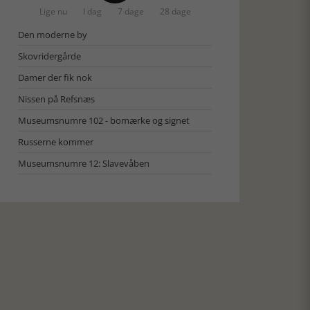
Lige nu
I dag
7 dage
28 dage
Den moderne by
Skovridergårde
Damer der fik nok
Nissen på Refsnæs
Museumsnumre 102 - bomærke og signet
Russerne kommer
Museumsnumre 12: Slavevåben