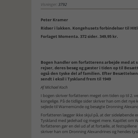
Visninger:
3792
Peter Kramer
Ridser i lakken. Kongehusets forbindelser til HIt
Forlaget Momenta. 372 sider. 349,95 kr.
Bogen handler om forfatterens arbejde med at 
rejser, deres besøg og gæster i tiden op til Besæ
også den tyske del af familien. Efter Besættelse
sendt i eksil i Tyskland frem til 1949
Af Michael Koch
I bogen skriver forfatteren meget om tiden op til 2. 
kongelige. På de tidlige sider skriver han om det nye
sejlede til Warnemünde og besøgte Dronning Alexandr
Forfatteren lægger ikke skjul på, at der sideløbende e
Tyskland med jødehad og meget mere. Kapitlet om Wag
forfatteren gør en del ud af at fortælle, at festspill
skriver han om Dronning Alexandrines og hendes tyske 