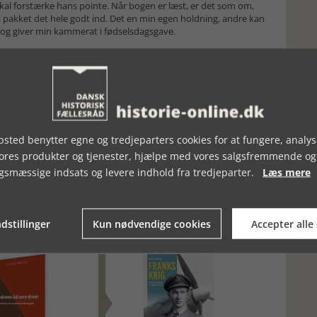
 skal forstærke hans pointe. Når bogen er læst, er det som om,
å pakket det hele godt ind. Det en min egen holdning, andre kan
 og giver min kammerat i fødselsdagsgave.
sted benytter egne og tredjeparters cookies for at fungere, analys
vores produkter og tjenester, hjælpe med vores salgsfremmende og
gsmæssige indsats og levere indhold fra tredjeparter.
Læs mere
dstillinger
Kun nødvendige cookies
Accepter alle