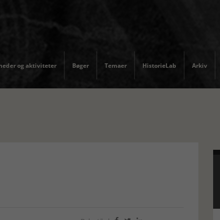
eder og aktiviteter
Bøger
Temaer
HistorieLab
Arkiv