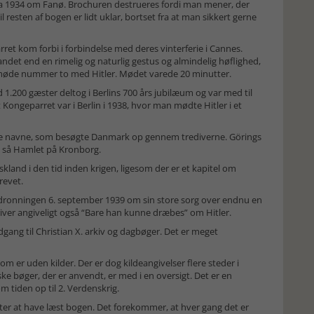
fra 1934 om Fanø. Brochuren destrueres fordi man mener, der
l resten af bogen er lidt uklar, bortset fra at man sikkert gerne
arret kom forbi i forbindelse med deres vinterferie i Cannes.
andet end en rimelig og naturlig gestus og almindelig høflighed,
igt møde nummer to med Hitler. Mødet varede 20 minutter.
1.200 gæster deltog i Berlins 700 års jubilæum og var med til
at Kongeparret var i Berlin i 1938, hvor man mødte Hitler i et
 navne, som besøgte Danmark op gennem trediverne. Görings
 så Hamlet på Kronborg.
kland i den tid inden krigen, ligesom der er et kapitel om
revet.
ver dronningen 6. september 1939 om sin store sorg over endnu en
river angiveligt også “Bare han kunne dræbes” om Hitler.
gang til Christian X. arkiv og dagbøger. Det er meget
som er uden kilder. Der er dog kildeangivelser flere steder i
ke bøger, der er anvendt, er med i en oversigt. Det er en
m tiden op til 2. Verdenskrig.
ter at have læst bogen. Det forekommer, at hver gang det er