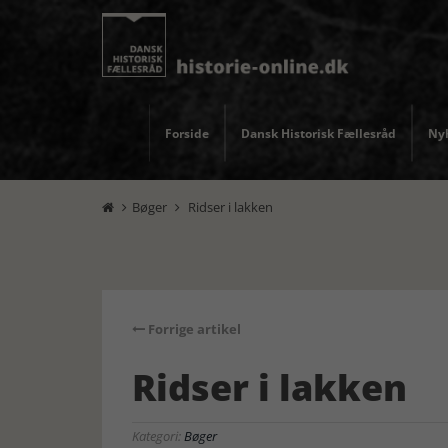
Forside
Dansk Historisk Fællesråd
Nyh
Bøger
Ridser i lakken


Forrige artikel
Ridser i lakken
Kategori:
Bøger