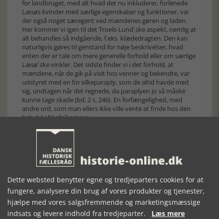
for landbruget, med alt hvad det nu inkluderer, forlenede
Læsøs kvinder med særlige egenskaber og funktioner, var
der også noget særegent ved mændenes gøren og laden.
Her kommer vi igen til det Troels-Lund´ske aspekt, nemlig at
alt behandles så indgående, f.eks. klædedragten. Den kan
naturligvis gøres til genstand for nøje beskrivelser, hvad
enten der er tale om mere generelle forhold eller om særlige
Læsø´ske vinkler. Det sidste finder vi i det forhold, at
mændene, når de gik på visit hos venner og bekendte, var
udstyret med en fin silkeparaply, som de altid havde med
sig, undtagen når det regnede, da paraplyen jo så måske
kunne tage skade (bd. 2 s. 246). En forfængelighed, med
andre ord, som man ellers ikke ville vente at finde hos den
halvdel af befolkningen.
Læsø Land behandler således stort set ethvert materielt
aspekt af livet på øen og havet i tiden 1550-1900. Der er i høj
grad tale om en afdækning af den materielle folkekultur,
øens kulturhistoriske udvikling, der ikke bør betragtes som
et statisk billede, men som noget, der til stadighed
opbygges og nedbrydes i et samspil af kontinuitet og
Dette websted benytter egne og tredjeparters cookies for at
forandring (bd. 2 s. 277).
fungere, analysere din brug af vores produkter og tjenester,
Læsø Land er et enestående værk på flere måder. For det
hjælpe med vores salgsfremmende og marketingsmæssige
første fordi, der her fremlægges en stort anlagt beskrivelse
indsats og levere indhold fra tredjeparter.
Læs mere
af øens kulturhistorie, som kun har kunnet skabes gennem