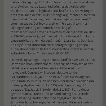
henvendte jeg mig til Stoklund for at formå ham til at skrive
en artikel om netop Læsø. Indledningsvist forklarede
Stoklund, at han nu lagde alle sine kræfter i at skrive bogen
om Læsø, men der skulle ikke mange argumenter til for at få
ham til at skifte mening, ”når det nu drejer sig om Læsø,”
som han sagde. Det blev til artiklen ”Fra salt til tømmer –
Økologisk krise og økonomisk omstilling på
renæssancetidens Læsø,” Fra Reformation til Enevælde 2007
s. 339-366, som – i lighed med vel nok de fleste af Stoklunds
Læsø-publikationer – da også indgår i Læsø Land. Det hjalp
nok også, at vi kunne udveksle betragtninger og der på
publikationer om en fælles historiografisk interesse, nemlig
kulturhistorikeren Troels-Lund (1840-1921).
Der er da også noget meget Troels-Lund´sk over Læsø Land.
Derfor kan man umiddelbart undre sig, når man ser, at der
faktisk kun er en enkelt henvisning til Troels-Lunds
hovedværk Dagligt Liv i Norden i det sekstende
Aarhundrede, 1. udgave 1879-1901, findes i seks udgaver,
(bd. 1 note 158 s. 297), hvilken henviser til en diskussion om
folde- og slagbænke (bd. 1 s. 115), med henvisning til 6.
udgave af Dagligt Liv i Norden (bd. 2 s. 307). Forholdet er
symptomatisk. Troels-Lund behandlede og diskuterede
stort set alting i forbindelse med dagliglivet i det 16.
århundrede, og hovedparten af hans resultater er i bedste