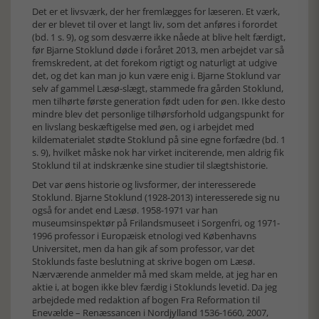
Det er et livsværk, der her fremlægges for læseren. Et værk,
der er blevet til over et langt liv, som det anføres i forordet
(bd. 1 s. 9), og som desværre ikke nåede at blive helt færdigt,
før Bjarne Stoklund døde i foråret 2013, men arbejdet var så
fremskredent, at det forekom rigtigt og naturligt at udgive
det, og det kan man jo kun være enig i. Bjarne Stoklund var
selv af gammel Læsø-slægt, stammede fra gården Stoklund,
men tilhørte første generation født uden for øen. Ikke desto
mindre blev det personlige tilhørsforhold udgangspunkt for
en livslang beskæftigelse med øen, og i arbejdet med
kildematerialet stødte Stoklund på sine egne forfædre (bd. 1
s. 9), hvilket måske nok har virket inciterende, men aldrig fik
Stoklund til at indskrænke sine studier til slægtshistorie.
Det var øens historie og livsformer, der interesserede
Stoklund. Bjarne Stoklund (1928-2013) interesserede sig nu
også for andet end Læsø. 1958-1971 var han
museumsinspektør på Frilandsmuseet i Sorgenfri, og 1971-
1996 professor i Europæisk etnologi ved Københavns
Universitet, men da han gik af som professor, var det
Stoklunds faste beslutning at skrive bogen om Læsø.
Nærværende anmelder må med skam melde, at jeg har en
aktie i, at bogen ikke blev færdig i Stoklunds levetid. Da jeg
arbejdede med redaktion af bogen Fra Reformation til
Enevælde – Renæssancen i Nordjylland 1536-1660, 2007,