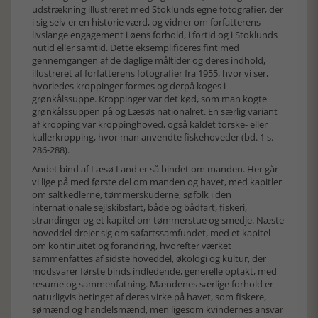
udstrækning illustreret med Stoklunds egne fotografier, der
i sig selv er en historie værd, og vidner om forfatterens
livslange engagement i øens forhold, i fortid og i Stoklunds
nutid eller samtid. Dette eksemplificeres fint med
gennemgangen af de daglige måltider og deres indhold,
illustreret af forfatterens fotografier fra 1955, hvor vi ser,
hvorledes kroppinger formes og derpå koges i
grønkålssuppe. Kroppinger var det kød, som man kogte
grønkålssuppen på og Læsøs nationalret. En særlig variant
af kropping var kroppinghoved, også kaldet torske- eller
kullerkropping, hvor man anvendte fiskehoveder (bd. 1 s.
286-288).
Andet bind af Læsø Land er så bindet om manden. Her går
vi lige på med første del om manden og havet, med kapitler
om saltkedlerne, tømmerskuderne, søfolk i den
internationale sejlskibsfart, både og bådfart, fiskeri,
strandinger og et kapitel om tømmerstue og smedje. Næste
hoveddel drejer sig om søfartssamfundet, med et kapitel
om kontinuitet og forandring, hvorefter værket
sammenfattes af sidste hoveddel, økologi og kultur, der
modsvarer første binds indledende, generelle optakt, med
resume og sammenfatning. Mændenes særlige forhold er
naturligvis betinget af deres virke på havet, som fiskere,
sømænd og handelsmænd, men ligesom kvindernes ansvar