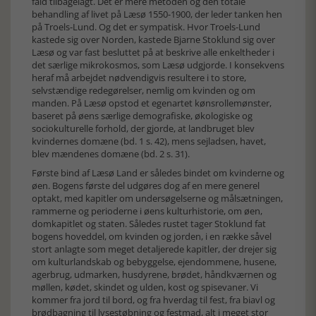
fald tilbagelagt. Det er mere metoden og den totale
behandling af livet på Læsø 1550-1900, der leder tanken hen
på Troels-Lund. Og det er sympatisk. Hvor Troels-Lund
kastede sig over Norden, kastede Bjarne Stoklund sig over
Læsø og var fast besluttet på at beskrive alle enkeltheder i
det særlige mikrokosmos, som Læsø udgjorde. I konsekvens
heraf må arbejdet nødvendigvis resultere i to store,
selvstændige redegørelser, nemlig om kvinden og om
manden. På Læsø opstod et egenartet kønsrollemønster,
baseret på øens særlige demografiske, økologiske og
sociokulturelle forhold, der gjorde, at landbruget blev
kvindernes domæne (bd. 1 s. 42), mens sejladsen, havet,
blev mændenes domæne (bd. 2 s. 31).
Første bind af Læsø Land er således bindet om kvinderne og
øen. Bogens første del udgøres dog af en mere generel
optakt, med kapitler om undersøgelserne og målsætningen,
rammerne og perioderne i øens kulturhistorie, om øen,
domkapitlet og staten. Således rustet tager Stoklund fat
bogens hoveddel, om kvinden og jorden, i en række såvel
stort anlagte som meget detaljerede kapitler, der drejer sig
om kulturlandskab og bebyggelse, ejendommene, husene,
agerbrug, udmarken, husdyrene, brødet, håndkværnen og
møllen, kødet, skindet og ulden, kost og spisevaner. Vi
kommer fra jord til bord, og fra hverdag til fest, fra biavl og
brødbagning til lysestøbning og festmad, alt i meget stor