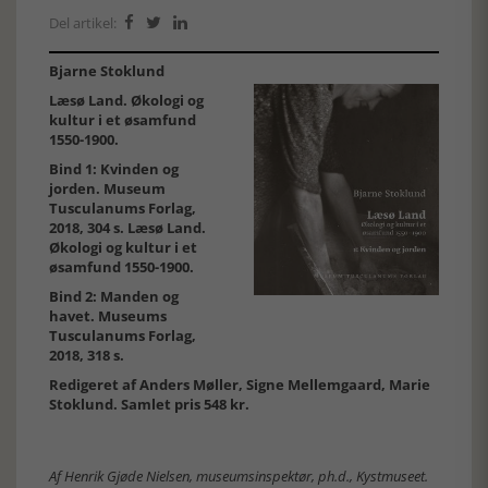
Del artikel:



Bjarne Stoklund
Læsø Land. Økologi og
kultur i et øsamfund
1550-1900.
Bind 1: Kvinden og
jorden. Museum
Tusculanums Forlag,
2018, 304 s. Læsø Land.
Økologi og kultur i et
øsamfund 1550-1900.
Bind 2: Manden og
havet. Museums
Tusculanums Forlag,
2018, 318 s.
Redigeret af Anders Møller, Signe Mellemgaard, Marie
Stoklund. Samlet pris 548 kr.
Af Henrik Gjøde Nielsen, museumsinspektør, ph.d., Kystmuseet.