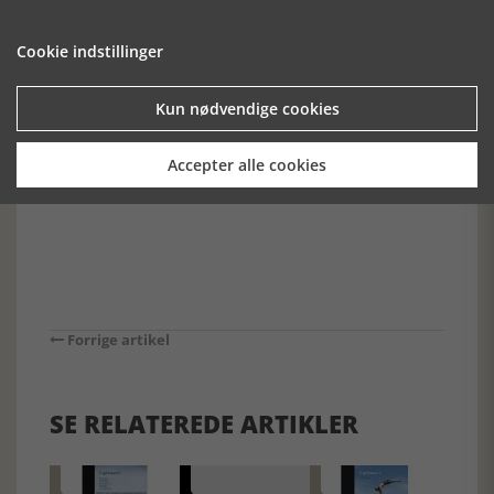
et langt livs konstante arbejde med øen. For det andet er
værket enestående i den forstand, at det udelukkende har
kunnet skrives om Læsø, fordi netop øens status som ø
Cookie indstillinger
betyder, at tingene udviklede sig på en særlig måde her.
Noget lignende kan gøres for andre øers vedkommende,
Kun nødvendige cookies
men den særlige arbejdsdeling med hvad deraf følger, og
som er konstituerende for fremstillingen, fandtes kun på
Læsø.
Accepter alle cookies
Historie-online.dk, den 13. marts 2018
Forrige artikel
SE RELATEREDE ARTIKLER