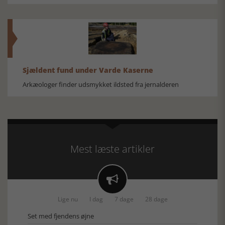
Sjældent fund under Varde Kaserne
Arkæologer finder udsmykket ildsted fra jernalderen
Mest læste artikler

Lige nu
I dag
7 dage
28 dage
Set med fjendens øjne