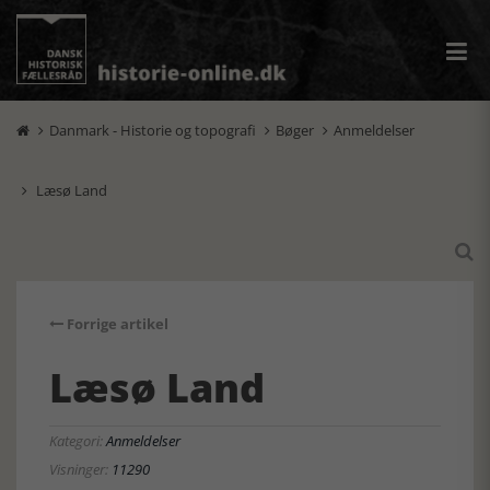
Danmark - Historie og topografi
Bøger
Anmeldelser



Læsø Land


Forrige artikel
Læsø Land
Kategori:
Anmeldelser
Visninger:
11290