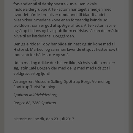
forvandler pil til de skønneste kurve. Den lokale
middelaldergruppe Arte Factum har taget smedjen med,
hvor det hårde jern bliver omdannet til blandt andet
pilespidser. Smedens kone er en forstandig kvinde ud i
trolddom, som er god at spørge til råds. Arte Factum spiller
også op til dans og hvis publikum er friske, så kan det måske
blive til en kædedans i Borggården.
Den gale ridder Toby har både sin hest og sin kone med til
Historisk Marked, og sammen laver de et sjovt hesteshow til
morskab for både store og små.
Uden mad og drikke dur helten ikke, så hvis sulten melder
sig, står Café Borgen klar med dejlig mad med udsigt til
voldgrav, sø og fjord!
Arrangører: Museum Salling, Spøttrup Borgs Venner og
Spøttrup Turistforening
Spøttrup Middelalderborg
Borgen 6A, 7860 Spøttrup
historie-online.dk, den 23. juli 2017