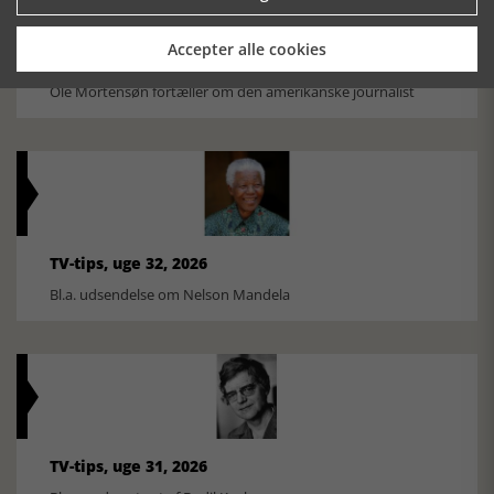
Accepter alle cookies
Historiens Aktører 79 - John Reed
Ole Mortensøn fortæller om den amerikanske journalist
TV-tips, uge 32, 2026
Bl.a. udsendelse om Nelson Mandela
TV-tips, uge 31, 2026