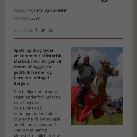
Kategori:
Nyheder og aktiviteter
Visninger:
3693
Del artikel:



Spøttrup Borg byder
velkommen til Historisk
Marked, hvor Borgen vil
emme af hygge, da
godtfolk fra nær og
fjern har indtaget
Borgen.
Den herlige duft af søde
sager møder folk i gården,
hvor bageren,
bolsjekonen og
honningmanden holder
til. Men her falbydes også
andet end sukkervand!
Her bindes nemlig
blomster, og pilefletterne