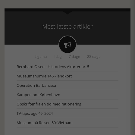
Mest læste artikler

Lige nu
I dag
7 dage
28 dage
Bernhard Olsen - Historiens Aktører nr. 5
Museumsnumre 146 - landkort
Operation Barbarossa
Kampen om København
Opskrifter fra en tid med rationering
TV-tips, uge 49, 2024
Museum på Rejsen 50: Vietnam