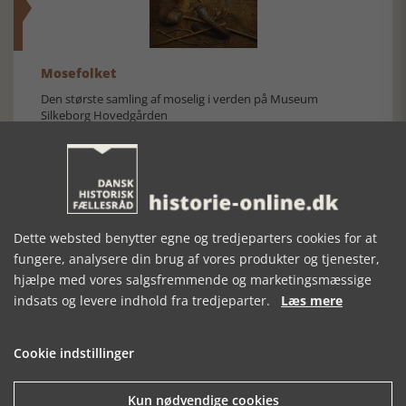
Mosefolket
Den største samling af moselig i verden på Museum
Silkeborg Hovedgården
Dette websted benytter egne og tredjeparters cookies for at
fungere, analysere din brug af vores produkter og tjenester,
Historisk festival i Faaborg
hjælpe med vores salgsfremmende og marketingsmæssige
FOBURGH Faaborg Internationale Historie Festival 2026 30.
indsats og levere indhold fra tredjeparter.
Læs mere
oktober - 1. november 2026
Cookie indstillinger
Kun nødvendige cookies