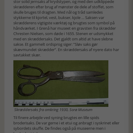
stor solid jernsaks af krydstypen, og med den udklippede
skrædderen efter brug af mønster de dele af stoffet, som
skulle bruges til dragten. Med nål og tråd samledes
stykkerne til kjortel, vest, bukser, kjole … Saksen var
skrædderens vigtigste værktøj og brugtes som symbol på
håndværket. I Grenå har museet en gravsten fra skrædder
Chresten Nielsen, som døde i 1655. Stenen er udsmykket
med en skræddersaks. Det gjaldt om altid at have slebne
sakse. Et gammelt ordsprog siger: ”Sløv saks gør
skævmundet skrædder”. En skræddersaks af nyere dato har
savtakket skær.
Skræddersaks fra omkring 1930, Sorø Museum
Til finere arbejde ved syning brugtes en lille spids
broderisaks. De var gerne i et etui og anbragt i syskrinet eller
sybordets skuffe. De findes også på museerne men i