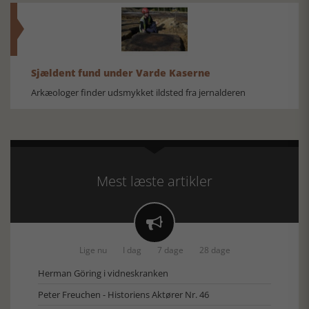
Sjældent fund under Varde Kaserne
Arkæologer finder udsmykket ildsted fra jernalderen
Mest læste artikler

Lige nu
I dag
7 dage
28 dage
Herman Göring i vidneskranken
Peter Freuchen - Historiens Aktører Nr. 46