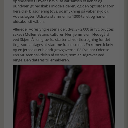
oprindelsen til byens navn, så var saksen et kendt og
uundværligt redskab i middelalderen, og den optræder som
heraldisk blasonering (dvs. udsmykning på våbenskjold).
Adelsslægten Uldsaks stammer fra 1300-tallet og har en
uldsaks i sit våben.
Allerede i vores yngre stenalder, dvs. 3.- 2.000 år fvt. brugtes
sakse i Mellemøstens kulturer. Herhjemme er i Hedegård
ved Skjern Å i en grav fra starten af vor tidsregning fundet
ting, som antages at stamme fra en soldat. En romersk kniv
og en jernsaks er blandt gravgaverne. På Fyn har Odense
Bys Museer halvdelen af en saks, som er udgravet ved
Ringe. Den dateres til jernalderen.