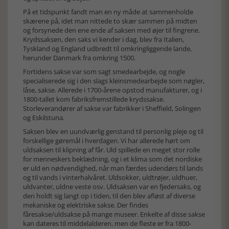
På et tidspunkt fandt man en ny måde at sammenholde
skærene på, idet man nittede to skær sammen på midten
og forsynede den ene ende af saksen med øjer til fingrene.
Krydssaksen, den saks vi kender i dag, blev fra Italien,
Tyskland og England udbredt til omkringliggende lande,
herunder Danmark fra omkring 1500.
Fortidens sakse var som sagt smedearbejde, og nogle
specialiserede sig i den slags kleinsmedearbejde som nøgler,
låse, sakse. Allerede i 1700-årene opstod manufakturer, og i
1800-tallet kom fabriksfremstillede krydssakse.
Storleverandører af sakse var fabrikker i Sheffield, Solingen
og Eskilstuna.
Saksen blev en uundværlig genstand til personlig pleje og til
forskellige gøremål i hverdagen. Vi har allerede hørt om
uldsaksen til klipning af får. Uld spillede en meget stor rolle
for menneskers beklædning, og i et klima som det nordiske
er uld en nødvendighed, når man færdes udendørs til lands
og til vands i vinterhalvåret. Uldsokker, uldtrøjer, uldhuer,
uldvanter, uldne veste osv. Uldsaksen var en fjedersaks, og
den holdt sig langt op i tiden, til den blev afløst af diverse
mekaniske og elektriske sakse. Der findes
fåresakse/uldsakse på mange museer. Enkelte af disse sakse
kan dateres til middelalderen, men de fleste er fra 1800-