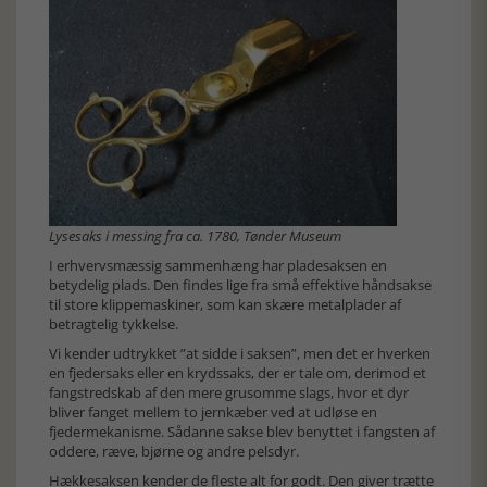
Lysesaks i messing fra ca. 1780, Tønder Museum
I erhvervsmæssig sammenhæng har pladesaksen en
betydelig plads. Den findes lige fra små effektive håndsakse
til store klippemaskiner, som kan skære metalplader af
betragtelig tykkelse.
Vi kender udtrykket ”at sidde i saksen”, men det er hverken
en fjedersaks eller en krydssaks, der er tale om, derimod et
fangstredskab af den mere grusomme slags, hvor et dyr
bliver fanget mellem to jernkæber ved at udløse en
fjedermekanisme. Sådanne sakse blev benyttet i fangsten af
oddere, ræve, bjørne og andre pelsdyr.
Hækkesaksen kender de fleste alt for godt. Den giver trætte