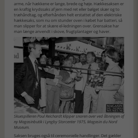
arme, når hækkene er lange, brede og høje. Hækkesaksen er
en kraftig krydssaks af jern med ret eller bølget skær og to
træhåndtag, og efterhånden helt erstattet af den elektriske
hækkesaks, som nu om stunder oven i købet har batteri, så
man slipper for at skære el-ledningen over. Grensakse har
man længe anvendt i skove, frugtplantager og haver.
Skuespilleren Poul Reichardt klipper snoren over ved åbningen af
ny Magasinbutik i Lyngby Storcenter 1975, Magasin du Nord
Museum.
Saksen bruges også til ceremonielle handlinger. Det gælder