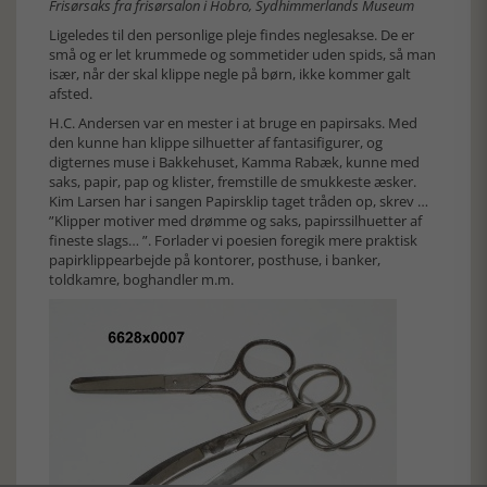
Frisørsaks fra frisørsalon i Hobro, Sydhimmerlands Museum
Ligeledes til den personlige pleje findes neglesakse. De er
små og er let krummede og sommetider uden spids, så man
især, når der skal klippe negle på børn, ikke kommer galt
afsted.
H.C. Andersen var en mester i at bruge en papirsaks. Med
den kunne han klippe silhuetter af fantasifigurer, og
digternes muse i Bakkehuset, Kamma Rabæk, kunne med
saks, papir, pap og klister, fremstille de smukkeste æsker.
Kim Larsen har i sangen Papirsklip taget tråden op, skrev …
”Klipper motiver med drømme og saks, papirssilhuetter af
fineste slags… ”. Forlader vi poesien foregik mere praktisk
papirklippearbejde på kontorer, posthuse, i banker,
toldkamre, boghandler m.m.