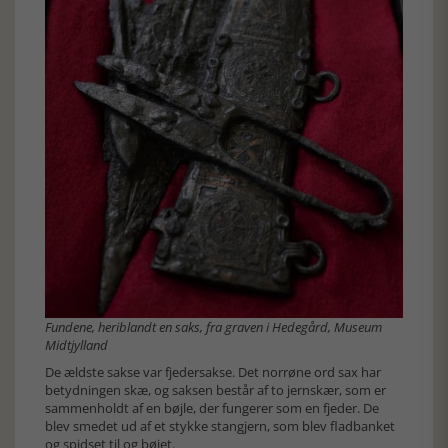
Fundene, heriblandt en saks, fra graven i Hedegård, Museum
Midtjylland
De ældste sakse var fjedersakse. Det norrøne ord sax har
betydningen skæ, og saksen består af to jernskær, som er
sammenholdt af en bøjle, der fungerer som en fjeder. De
blev smedet ud af et stykke stangjern, som blev fladbanket
og spidset til og bøjet.