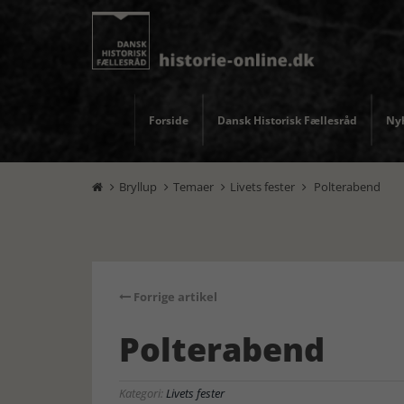
Forside
Dansk Historisk Fællesråd
Nyh
Bryllup
Temaer
Livets fester
Polterabend




Forrige artikel
Polterabend
Kategori:
Livets fester