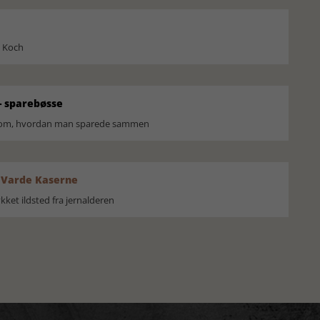
l Koch
 sparebøsse
r om, hvordan man sparede sammen
 Varde Kaserne
ket ildsted fra jernalderen