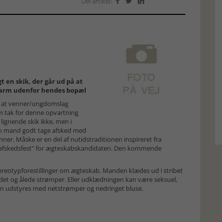
Del artikel:



 en skik, der går ud på at
larm udenfor hendes bopæl
m at venner/ungdomslag
m tak for denne opvartning
lignende skik ikke, men i
e en mand godt tage afsked med
er. Måske er en del af nutidstraditionen inspireret fra
 "afskedsfest" for ægteskabskandidaten. Den kommende
ereotypforestillinger om ægteskab. Manden klædes ud i stribet
det og ålede strømper. Eller udklædningen kan være seksuel,
n udstyres med netstrømper og nedringet bluse.