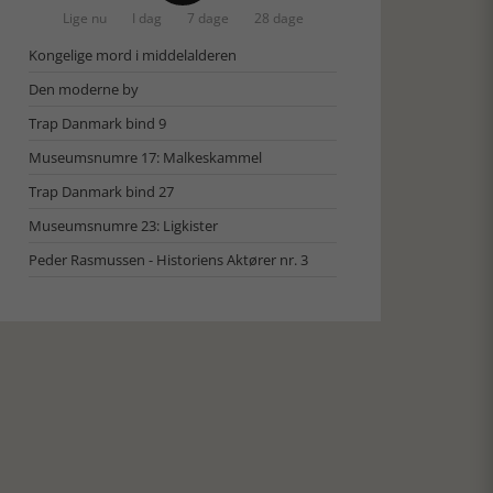
Lige nu
I dag
7 dage
28 dage
Kongelige mord i middelalderen
Den moderne by
Trap Danmark bind 9
Museumsnumre 17: Malkeskammel
Trap Danmark bind 27
Museumsnumre 23: Ligkister
Peder Rasmussen - Historiens Aktører nr. 3