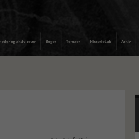
eder og aktiviteter
Bøger
Temaer
HistorieLab
Arkiv