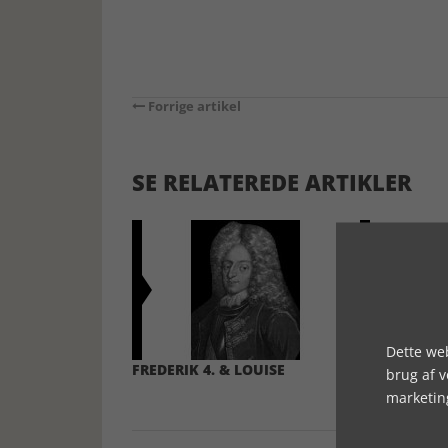
Forrige artikel
SE RELATEREDE ARTIKLER
Dette web
FREDERIK 4. & LOUISE
ROYALE BR
brug af 
TIDEN
marketin