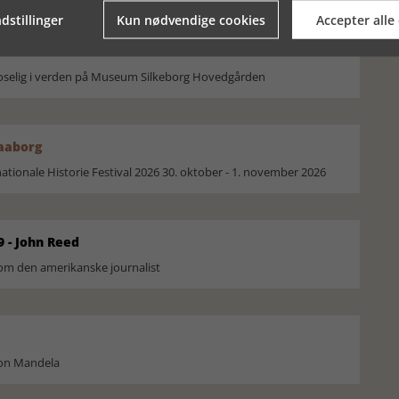
dstillinger
Kun nødvendige cookies
Accepter alle
moselig i verden på Museum Silkeborg Hovedgården
Faaborg
ionale Historie Festival 2026 30. oktober - 1. november 2026
9 - John Reed
om den amerikanske journalist
son Mandela