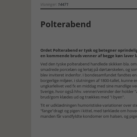
Visninger:
14471
Polterabend
Ordet Polterabend er tysk og betegner oprindeligt
en kommende bruds venner af begge køn laver 
Ved den tyske polterabend handlede skikken bla. o
smadrede porcelæn og lertøj på dørtærskelen, og so
blev inviteret indenfor. I bondesamfundet fandtes en 
borgerlige miljøer, i slutningen af 1800-tallet, kunn
ungkarlelivet ved fx en middag med sine mandlige venn
Sverige, hvor også hhv. venner/veninder der holder
brud/gom klædes ud og trækkes med "i byen".
Tit er udklædningen humoristiske variationer over st
"fange"dragt og pigen i kittel, med tørklæde om hove
manden får vandfyldte kondomer om halsen, og pige