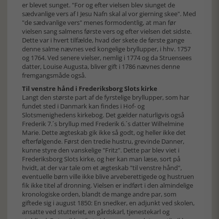
er blevet sunget. "For og efter vielsen blev siunget de
sædvanlige vers af I Jesu Nafn skal al vor gierning skee". Med
"de sædvanlige vers" menes formodentlig, at man før
vielsen sang salmens første vers og efter vielsen det sidste.
Dette var i hvert tilfælde, hvad der skete de første gange
denne salme nævnes ved kongelige bryllupper, i hhv. 1757
og 1764. Ved senere vielser, nemlig i 1774 og da Struensees
datter, Louise Augusta, bliver gift i 1786 nævnes denne
fremgangsmåde også.
Til venstre hånd i Frederiksborg Slots kirke
Langt den største part af de fyrstelige bryllupper, som har
fundet sted i Danmark kan findes i Hof- og
Slotsmenighedens kirkebog. Det gælder naturligvis også
Frederik 7.´s bryllup med Frederik 6.´s datter Wilhelmine
Marie. Dette ægteskab gik ikke så godt, og heller ikke det
efterfølgende. Først den tredie hustru, grevinde Danner,
kunne styre den vanskelige "Fritz". Dette par blev viet i
Frederiksborg Slots kirke, og her kan man læse, sort på
hvidt, at der var tale om et ægteskab "til venstre hånd",
eventuelle børn ville ikke blive arveberettigede og hustruen
fik ikke titel af dronning. Vielsen er indført i den almindelige
kronologiske orden, blandt de mange andre par, som
giftede sig i august 1850: En snedker, en adjunkt ved skolen,
ansatte ved stutteriet, en gårdskarl, tjenestekarl og