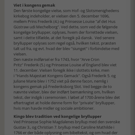
Viet i kongens gemak
Den første kongelige vielse, som Hof- og Slotsmenighedens
kirkebog indeholder, er vielsen den 5. december 1696,
mellem Prins Frederik (4.) og Prinsesse Louise "af det Hus
Güstraw udi Mechelborg". Ved dette, som ved de følgende
kongelige bryllupper, oplyses, hvem der forrettede vielsen,
samt i dette tilfælde, at det foregik på dansk. Ved senere
bryllupper oplyses som regel også, hvilken tekst, præsten
talt ud fra, og evt. hvad der blev "siunget" i forbindelse med
vielsen.
Den næste indførsel er fra 1743, hvor "Arve Cron
Pritz" Frederik (5.) og Prinsesse Louise af England blev viet
11. december. Vielsen foregik ikke i slottets kirke, men
i "Hands Majestæt Kongens Gemack". Også Frederik 5. og
Juliane Marie blev i 1752 viet på denne facon, nemlig i
kongens gemak på Frederiksborg Slot. Ved begge de to
nævnte vielser, blev der indført bemærkning om, hvilken
tekst, der indgik i ceremonien. I løbet af 1700-årene blev det
eftertragtet at holde denne form for "private" bryllupper,
hvis man havde midler og sociale ambitioner.
Kingo blev tradition ved kongelige bryllupper
Ved Prinsesse Sophie Magdalenes bryllup med den svenske
Gustav 3., og Christian 7. bryllup med Caroline Mathilde i
1766 er der både oplysning om bibeltekst, og om hvad der