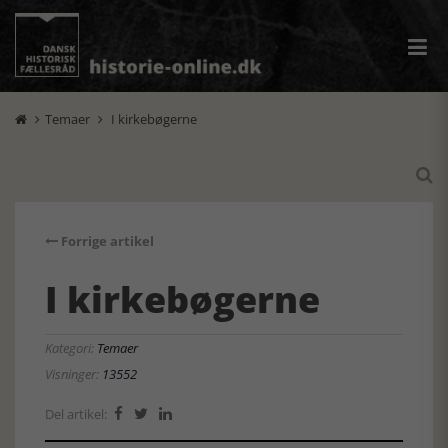
Temaer
I kirkebøgerne



Forrige artikel
I kirkebøgerne
Kategori:
Temaer
Visninger:
13552
Del artikel:


