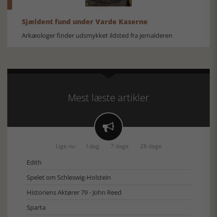
Sjældent fund under Varde Kaserne
Arkæologer finder udsmykket ildsted fra jernalderen
Mest læste artikler

Lige nu
I dag
7 dage
28 dage
Edith
Spelet om Schleswig-Holstein
Historiens Aktører 79 - John Reed
Sparta