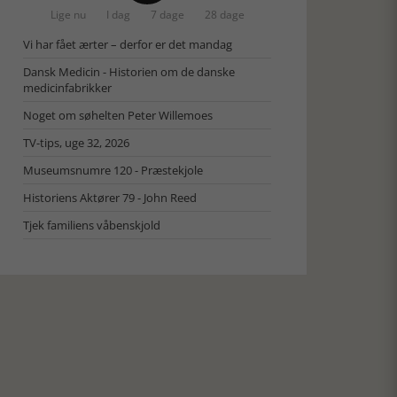
Lige nu
I dag
7 dage
28 dage
Vi har fået ærter – derfor er det mandag
Dansk Medicin - Historien om de danske
medicinfabrikker
Noget om søhelten Peter Willemoes
TV-tips, uge 32, 2026
Museumsnumre 120 - Præstekjole
Historiens Aktører 79 - John Reed
Tjek familiens våbenskjold