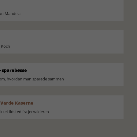
son Mandela
l Koch
 sparebøsse
r om, hvordan man sparede sammen
 Varde Kaserne
ket ildsted fra jernalderen