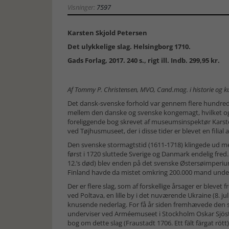
Visninger:
7597
Karsten Skjold Petersen
Det ulykkelige slag. Helsingborg 1710.
Gads Forlag, 2017. 240 s., rigt ill. Indb. 299,95 kr.
Af Tommy P. Christensen, MVO, Cand.mag. i historie og ku
Det dansk-svenske forhold var gennem flere hundrede
mellem den danske og svenske kongemagt, hvilket o
foreliggende bog skrevet af museumsinspektør Karsten
ved Tøjhusmuseet, der i disse tider er blevet en filial
Den svenske stormagtstid (1611-1718) klingede ud me
først i 1720 sluttede Sverige og Danmark endelig fred.
12.’s død) blev enden på det svenske Østersøimperiu
Finland havde da mistet omkring 200.000 mand under
Der er flere slag, som af forskellige årsager er bleve
ved Poltava, en lille by i det nuværende Ukraine (8. ju
knusende nederlag. For få år siden fremhævede den s
underviser ved Arméemuseet i Stockholm Oskar Sjöströ
bog om dette slag (Fraustadt 1706. Ett fält färgat rött)