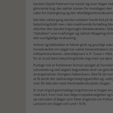
Karsten Skjold Petersen har kastet sig over Slaget ved
glimrende bog, der sætter scenen for mandagen den 
uden for Helsingborg og den efterfølgende evakueri
Det blev sidste gang danske soldater havde fod på skån
betydningsfuldt men i den medrivende fortælling blive
afslutter den danske krigsmagts tilstedeværelse i Skån
”Optakten” over træfninger og taktisk tilbagetog til
den uundgåelige evakuering.
Arkiver og biblioteker er blevet godt og grundigt støv
hovedværket om slaget har været Generalstabens stor
militærhistorikeren, oberstløjtnant A. P. Tuxen i 1903
for at se på dette betydningsfulde slag med nye øjne.
Pudsigt nok er forfatteren fortsat optaget af, hvorda
udrustede og ved slagets begyndelse stod i en god def
arrangementer i Kongens København, ikke fik de nors
at få sendt det nødvendige belejringsartilleri og -uds
men får ikke den mest fremtrædende plads i bogen.
Er man til god gammeldags krigshistorie er bogen en 
med kort, hvor man kan følge troppebevægelser og træf
op ved siden af bøger som Peter Englunds om Poltav
Larssons om Slaget vid Lund i 1676.