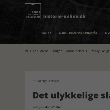
Forside
Dansk Historisk Fællesråd
Nyh
1700-årene
Bøger
Anmeldelser
Det ulykkelige




Forrige artikel
Det ulykkelige s
Kategori:
Anmeldelser