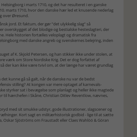
 Helsingborg i marts 1710, og det har resulteret i en ganske
10. marts 1710, hvor den danske hær led et knusende nederlag
ng over Øresund.
sk jord. Et faktum, der gør ”det ulykkelig slag” så
r overskygget af det blodige og bestialske hesteslagteri, der
e. Hele historien fortælles veloplagt og dramatisk fra
 Helsingborg med danske angreb og svenskernes belejring, inden
suget af K. Skjold Petersen, og han stikker ikke under stolen, at
e værk om Store Nordiske Krig. Det er dog forfattet af
, så der kan ikke være tvivl om, at der længe har været grundlag
n det kunne gå så galt, når de danske nu var de bedst
ensiv stilling? At kongen var mere optaget af karnevals-
ke styrker sat i bevægelse som planlagt og heller ikke magtede
tyr til hærchefen i Skåne, Christian Ditlev Reventlow, nævnes,
pryd med sit smukke udstyr, gode illustrationer, slagscener og
ninger. Kort sagt en militærhistorisk godbid - lige til at sætte
a, Oskar Sjöströms om Fraustadt eller Claes Wahlöö & Göran