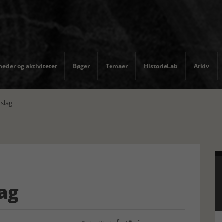
eder og aktiviteter
Bøger
Temaer
HistorieLab
Arkiv
 slag
lag