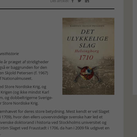
Del artikel:



nsthistorie
 år præget af stridigheder
gså er baggrunden for den
 Skjold Petersen (f. 1967)
 af Nationalmuseet.
d Store Nordiske Krig, og
 Krigen (og ikke mindst Karl
m, og dobbeltrigerne Sverige-
 Store Nordiske Krig.
t fremhævet for deres store betydning. Mest kendt er vel Slaget
li 1709), hvor den ellers uovervindelige svenske hær led et
venske doktorand i historia ved Stockholms universitet og
m Slaget ved Fraustadt i 1706, da han i 2009 fik udgivet en
.