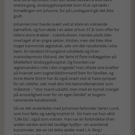
eneste gang, sindssygehospitalet kom til at optræde i
fortællingen om Johanne, for på Lundsgaard gik det ikke
godt.
Johannes mor havde svært ved at klare en voksende
børneflok, og hun døde i en alder af kun 37 år som offer for
tidens store dræber – tuberkulosen. Hendes plads blev
overtaget af en yngre søster, Kirsten, men det blev ikke
noget harmonisk ægteskab, selv om det resulterede i otte
børn. En tendens til tungsind udviklede sig til en
maniodepressiv tilstand, der førte til flere indlæggelser på
Middelfart Sindssygehospital. Og hvordan var
ægtemandens rolle i den tragedie? Han ofrede sine kræfter
på hvervet som sognerådsformand frem for familien, og
Anne Marie Storm har da også svært ved at have sympati
for sin oldefar, selv med den tids kønsrollemønster som
målestok – ”stor mand udadtil, men med en kynisk mangel
på ansvarlighed over for sin egen familie” er bogens
rammende karakteristik.
Så var det anderledes med Johannes farbroder Søren Lund,
som hun følte sig særlig knyttet til - for ham var hun altid
”Lille Du”, også som voksen. Han var en forbindelse til en
anden verden end det landlige Sydfyn - en anerkendt
kunstmaler, der en tid delte atelier med L.A. Ring i