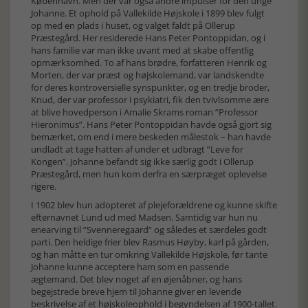
København. Men der var også andre impulser for den unge
Johanne. Et ophold på Vallekilde Højskole i 1899 blev fulgt
op med en plads i huset, og valget faldt på Ollerup
Præstegård. Her residerede Hans Peter Pontoppidan, og i
hans familie var man ikke uvant med at skabe offentlig
opmærksomhed. To af hans brødre, forfatteren Henrik og
Morten, der var præst og højskolemand, var landskendte
for deres kontroversielle synspunkter, og en tredje broder,
Knud, der var professor i psykiatri, fik den tvivlsomme ære
at blive hovedperson i Amalie Skrams roman ”Professor
Hieronimus”. Hans Peter Pontoppidan havde også gjort sig
bemærket, om end i mere beskeden målestok – han havde
undladt at tage hatten af under et udbragt ”Leve for
Kongen”. Johanne befandt sig ikke særlig godt i Ollerup
Præstegård, men hun kom derfra en særpræget oplevelse
rigere.
I 1902 blev hun adopteret af plejeforældrene og kunne skifte
efternavnet Lund ud med Madsen. Samtidig var hun nu
enearving til ”Svenneregaard” og således et særdeles godt
parti. Den heldige frier blev Rasmus Høyby, karl på gården,
og han måtte en tur omkring Vallekilde Højskole, før tante
Johanne kunne acceptere ham som en passende
ægtemand. Det blev noget af en øjenåbner, og hans
begejstrede breve hjem til Johanne giver en levende
beskrivelse af et højskoleophold i begyndelsen af 1900-tallet.