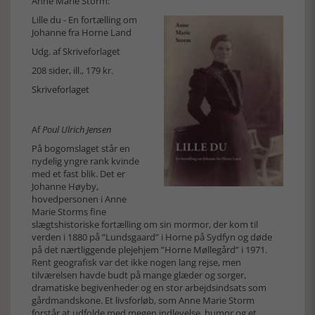
Anne Marie Storm:
Lille du - En fortælling om
Johanne fra Horne Land
Udg. af Skriveforlaget
208 sider, ill., 179 kr.
Skriveforlaget
Af
Poul Ulrich Jensen
På bogomslaget står en
nydelig yngre rank kvinde
med et fast blik. Det er
Johanne Høyby,
hovedpersonen i Anne
Marie Storms fine
slægtshistoriske fortælling om sin mormor, der kom til
verden i 1880 på ”Lundsgaard” i Horne på Sydfyn og døde
på det nærtliggende plejehjem ”Horne Møllegård” i 1971.
Rent geografisk var det ikke nogen lang rejse, men
tilværelsen havde budt på mange glæder og sorger,
dramatiske begivenheder og en stor arbejdsindsats som
gårdmandskone. Et livsforløb, som Anne Marie Storm
forstår at udfolde med megen indlevelse, humor og et