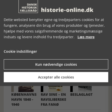
- og ikke mindst stærke kvinder som Johanne og hendes
tante. ”Lille Du” er slægtshistorie, når den er bedst.
Dette websted benytter egne og tredjeparters cookies for at
fungere, analysere din brug af vores produkter og tjenester,
hjælpe med vores salgsfremmende og marketingsmæssige
indsats og levere indhold fra tredjeparter.
Læs mere
Forrige artikel
Cookie indstillinger
SE RELATEREDE ARTIKLER
Kun nødvendige cookies
Accepter alle cookies
KØBENHAVNS
RAV SINE – EN
BESLAGLAGT
HAVN 1840 -
RAVSLIBERSKE
1940
FRA FANØ