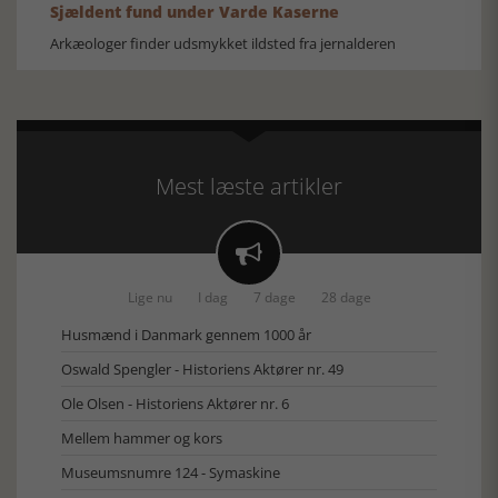
Sjældent fund under Varde Kaserne
Arkæologer finder udsmykket ildsted fra jernalderen
Mest læste artikler

Lige nu
I dag
7 dage
28 dage
Husmænd i Danmark gennem 1000 år
Oswald Spengler - Historiens Aktører nr. 49
Ole Olsen - Historiens Aktører nr. 6
Mellem hammer og kors
Museumsnumre 124 - Symaskine