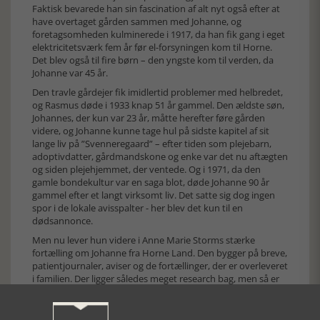
Faktisk bevarede han sin fascination af alt nyt også efter at
have overtaget gården sammen med Johanne, og
foretagsomheden kulminerede i 1917, da han fik gang i eget
elektricitetsværk fem år før el-forsyningen kom til Horne.
Det blev også til fire børn – den yngste kom til verden, da
Johanne var 45 år.
Den travle gårdejer fik imidlertid problemer med helbredet,
og Rasmus døde i 1933 knap 51 år gammel. Den ældste søn,
Johannes, der kun var 23 år, måtte herefter føre gården
videre, og Johanne kunne tage hul på sidste kapitel af sit
lange liv på ”Svenneregaard” – efter tiden som plejebarn,
adoptivdatter, gårdmandskone og enke var det nu aftægten
og siden plejehjemmet, der ventede. Og i 1971, da den
gamle bondekultur var en saga blot, døde Johanne 90 år
gammel efter et langt virksomt liv. Det satte sig dog ingen
spor i de lokale avisspalter - her blev det kun til en
dødsannonce.
Men nu lever hun videre i Anne Marie Storms stærke
fortælling om Johanne fra Horne Land. Den bygger på breve,
patientjournaler, aviser og de fortællinger, der er overleveret
i familien. Der ligger således meget research bag, men så er
resultatet også yderst vellykket. Læseren bliver præsenteret
for et spændende persongalleri, hverdag og fest på landet
for 100 år siden, højskoleophold og behandling af sindssyge