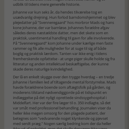
udblik til tidens mere generelle historie.
Johanne var kun seks år, da hendes tilværelse tog en
usædvanlig drejning. Hun forlod barndomshjemmet og blev
plejedatter på ”Svenneregaard” hos morbror Mads og hans
kone Johanne, der var barnløse. Johannes forældre afgav
således deres næstældste datter, men det skete som en
praktisk, usentimental handling til gavn for alle involverede.
På ”Svenneregaard” kom Johanne under kærlige men faste
rammer og fik alle muligheder for at suge til sig af både
boglig og praktisk lærdom. Tanten var ikke enig i tidens
fremherskende opfattelse - at unge piger skulle holde sig fra
litteratur og anden intellektuel beskæftigelse, der kunne
skade deres naturlige kvindelighed.
Der lå en enkelt skygge over den trygge hverdag – en tredje
Johanne i familien led af tiltagende mental forstyrrelse. Mads
havde forældrene boende som aftægtsfolk på gården, og
moderens tilstand nødvendiggjorde på et tidspunkt en
indlæggelse på det nyligt oprettede sindssygehospital i
Middelfart. Her var der fire læger til o. 350 indlagte, så det
var småt med professionel behandling. Journalen viser da
heller ikke megen omsorg for den plagede patient, der
betegnes som ”vedvarende noget klynkende og pjevset
med senilt præg.” Nogen særlig bedring kom der da heller
ikke ud af opholdet, men det skulle desværre ikke være