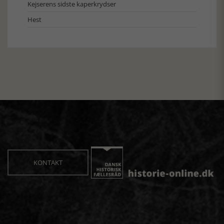
Kejserens sidste kaperkrydser
Hest
KONTAKT