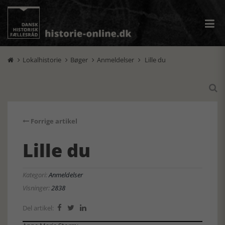
Lokalhistorie
Bøger
Anmeldelser
Lille du





Forrige artikel
Lille du
Kategori:
Anmeldelser
Visninger:
2838
Del artikel:


