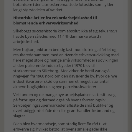
botanisere i den atmosfæremættede fotoside, som fylder
langt størstedelen af værket.
Historiske årtier fra rekordarbejdsløshed til
blomstrende erhvervsvirksomhed
Silkeborgs succeshistorie kom absolut ikke af sig selv. I 1951
havde byen således med 11,4 % danmarksrekord i
arbejdsløshed.
Men højkonjunkturen bed sig fast mod slutning af årtiet og
resulterede sammen med en rivende erhvervsudvikling med
flere meget store og mange små virksomheder i udviklingen
af den pulserende industriby, der i 1970 blev til
storkommunen Silkeborg. Medvirkende hertil var også
ringvejen fra 1960 nord om den daværende by, hvor de nye
industrikvarterer skød op sammen et meget stor antal
almene bogligblokke og nye parcelhuskvarterer.
Velstanden og de mange nye arbejdspladser satte sit præg
på forbruget og dermed også på byens forretningsliv.
Selvbetjeningssupermarkeder afløste de små butikker og
overflødiggjorde både den lille grønthandler, købmand og
slagter.
Bilen blev hvermandseje, som stadig flere får råd til at
erhverve sig, hvilket betød, at byens smalle gader ikke