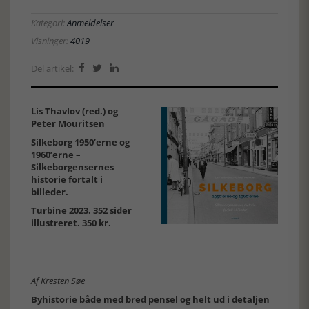
Kategori:
Anmeldelser
Visninger:
4019
Del artikel:



Lis Thavlov (red.) og
Peter Mouritsen
Silkeborg 1950’erne og
1960’erne –
Silkeborgensernes
historie fortalt i
billeder.
Turbine 2023. 352 sider
illustreret. 350 kr.
Af Kresten Søe
Byhistorie både med bred pensel og helt ud i detaljen