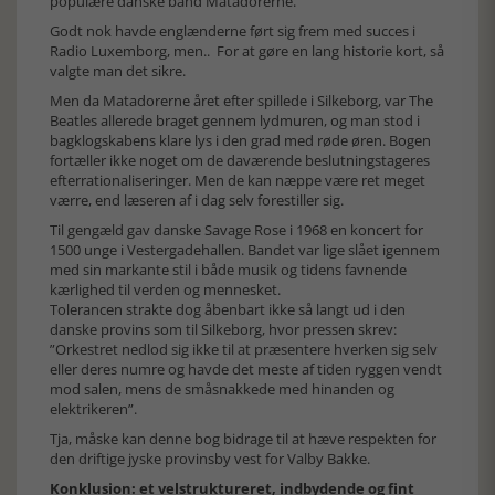
populære danske band Matadorerne.
Godt nok havde englænderne ført sig frem med succes i
Radio Luxemborg, men.. For at gøre en lang historie kort, så
valgte man det sikre.
Men da Matadorerne året efter spillede i Silkeborg, var The
Beatles allerede braget gennem lydmuren, og man stod i
bagklogskabens klare lys i den grad med røde øren. Bogen
fortæller ikke noget om de daværende beslutningstageres
efterrationaliseringer. Men de kan næppe være ret meget
værre, end læseren af i dag selv forestiller sig.
Til gengæld gav danske Savage Rose i 1968 en koncert for
1500 unge i Vestergadehallen. Bandet var lige slået igennem
med sin markante stil i både musik og tidens favnende
kærlighed til verden og mennesket.
Tolerancen strakte dog åbenbart ikke så langt ud i den
danske provins som til Silkeborg, hvor pressen skrev:
”Orkestret nedlod sig ikke til at præsentere hverken sig selv
eller deres numre og havde det meste af tiden ryggen vendt
mod salen, mens de småsnakkede med hinanden og
elektrikeren”.
Tja, måske kan denne bog bidrage til at hæve respekten for
den driftige jyske provinsby vest for Valby Bakke.
Konklusion: et velstruktureret, indbydende og fint