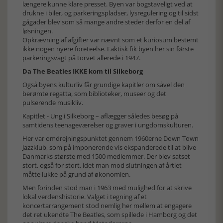
længere kunne klare presset. Byen var bogstaveligt ved at
drukne i biler, og parkeringspladser, lysregulering og til sidst
gågader blev som så mange andre steder derfor en del af
løsningen.
Opkrævning af afgifter var nævnt som et kuriosum bestemt
ikke nogen nyere foreteelse. Faktisk fik byen her sin første
parkeringsvagt på torvet allerede i 1947.
Da The Beatles IKKE kom til Silkeborg
Også byens kulturliv får grundige kapitler om såvel den
berømte regatta, som biblioteker, museer og det
pulserende musikliv.
Kapitlet - Ung i Silkeborg – aflægger således besøg på
samtidens teenageværelser og graver i ungdomskulturen.
Her var omdrejningspunktet gennem 1960erne Down Town
Jazzklub, som på imponerende vis ekspanderede til at blive
Danmarks største med 1500 medlemmer. Der blev satset
stort, også for stort, idet man mod slutningen af årtiet
måtte lukke på grund af økonomien.
Men forinden stod man i 1963 med mulighed for at skrive
lokal verdenshistorie. Valget i tegning af et
koncertarrangement stod nemlig her mellem at engagere
det ret ukendte The Beatles, som spillede i Hamborg og det