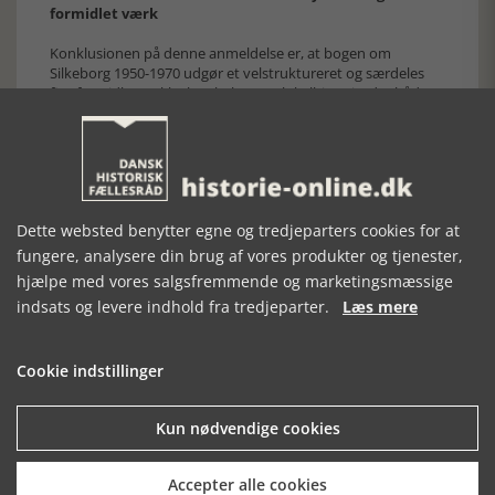
formidlet værk
Konklusionen på denne anmeldelse er, at bogen om
Silkeborg 1950-1970 udgør et velstruktureret og særdeles
fint formidlet stykke by-, kultur- og lokalhistorie, der både
rummer en indbydende illustrationsside, stor faglighed og
en høj grad af læsertilgængelighed.
Layoutet og de mange fotos indgiver en solid
samtidsatmosfære, der som sådan ikke bare vil vække
genklang for silkeborgensere men også hos
periodenostalgikere langt ud over kommunegrænsen.
Dette websted benytter egne og tredjeparters cookies for at
Min eneste lille anke er den diminutive sats, som
fungere, analysere din brug af vores produkter og tjenester,
sandsynligvis vil give udfordring hos en del af
hjælpe med vores salgsfremmende og marketingsmæssige
seniorpublikummet.
indsats og levere indhold fra tredjeparter.
Læs mere
[Historie-online.dk, den 28. november 2023]
Cookie indstillinger
Kun nødvendige cookies
Accepter alle cookies
Forrige artikel