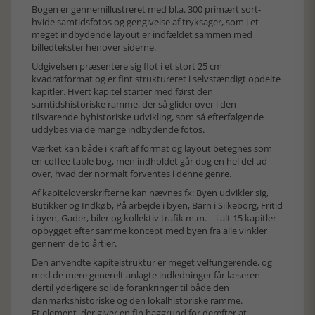
Bogen er gennemillustreret med bl.a. 300 primært sort-
hvide samtidsfotos og gengivelse af tryksager, som i et
meget indbydende layout er indfældet sammen med
billedtekster henover siderne.
Udgivelsen præsentere sig flot i et stort 25 cm
kvadratformat og er fint struktureret i selvstændigt opdelte
kapitler. Hvert kapitel starter med først den
samtidshistoriske ramme, der så glider over i den
tilsvarende byhistoriske udvikling, som så efterfølgende
uddybes via de mange indbydende fotos.
Værket kan både i kraft af format og layout betegnes som
en coffee table bog, men indholdet går dog en hel del ud
over, hvad der normalt forventes i denne genre.
Af kapiteloverskrifterne kan nævnes fx: Byen udvikler sig,
Butikker og Indkøb, På arbejde i byen, Barn i Silkeborg, Fritid
i byen, Gader, biler og kollektiv trafik m.m. – i alt 15 kapitler
opbygget efter samme koncept med byen fra alle vinkler
gennem de to årtier.
Den anvendte kapitelstruktur er meget velfungerende, og
med de mere generelt anlagte indledninger får læseren
dertil yderligere solide forankringer til både den
danmarkshistoriske og den lokalhistoriske ramme.
Et element, der giver en fin baggrund for derefter at