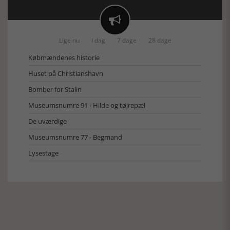

Lige nu
I dag
7 dage
28 dage
Købmændenes historie
Huset på Christianshavn
Bomber for Stalin
Museumsnumre 91 - Hilde og tøjrepæl
De uværdige
Museumsnumre 77 - Begmand
Lysestage