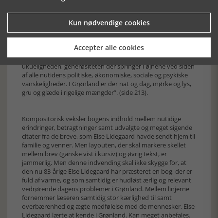
Da Else Lidegaard i 2007 genser Grønland, konstaterer hun
på trods af alle problemerne, at overlevelsesevnen er
karakteristisk for grønlænderne.
Kun nødvendige cookies
Accepter alle cookies
”Som folk har grønlænderne trods alt overlevet det hele, og
vender man tilbage --- efter nogle år, er det stadig latteren,
ukueligheden, generøsiteten der springer i øjnene ved siden
af alle nutidens politiske, økonomiske, sociale og psykiske
vanskeligheder. I Grønland er der nat og dag, mørke og lys,
gru og glæde i rigelige mængder”. (side 213).
Kompositorisk veksler bogens indhold mellem nutidige
erindringer, betragtninger samt udvalgte og meget sigende
citater fra de breve, som Else Lidegaard havde sendt hjem til
familie og venner. Men layouten, der skal markere skellet
mellem brev (ganske vist i kursiv) og øvrig tekst, er
jammerlig. Men denne indvending skal ikke skygge for, at
den nu 83-årige Else Lidegaard har præsteret en bog, der er
fuld af varme, og som samtidig er hudløst ærlig og relevant
vedrørende dagens problemer i Grønland. Mellem linjerne
fornemmer læseren samtidig stor kærlighed til samt
overbærenhed og ægte medfølelse med de mennesker, Else
Lidegaard lærte at kende i Grønland. Kan meget anbefales.