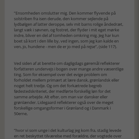
”Ensomheden omslutter mig. Den kommer flyvende på
solstriben fra isen derude, den kommer sejlende på
lydbølgen af latter deroppe, selv mit barns rolige åndedræt,
langt væk i søvnen, og fostret, der flyder i mit eget mørke
indre, bliver en del af tomheden omkring mig. Jeg har kun
boet så kort i den lille by, ved ingen, som jeg kan kalde en
ven, jo, hundene - men de er jo med på rejse”, (side 117).
Ved siden af at berette om dagligdags gøremål reflekterer
forfatteren undervejs i bogen over mange andre væsentlige
ting. Som for eksempel over det evige problem om
forholdet mellem primært at lære dansk, grønlandsk eller
noget helt tredje. Og om det forkætrede begreb
fødestedskriteriet, der medførte forskellig løn for det
samme arbejde. Alt efter, om man var dansker eller
grønlænder. Lidegaard reflekterer også over de meget
forskellige omgangsformer i Grønland og i Danmark i
50erne,
”hvor vi som unge i det kulturlag jeg kom fra, stadig levede
en ret beskyttet tilværelse med forældre, der vogtede over