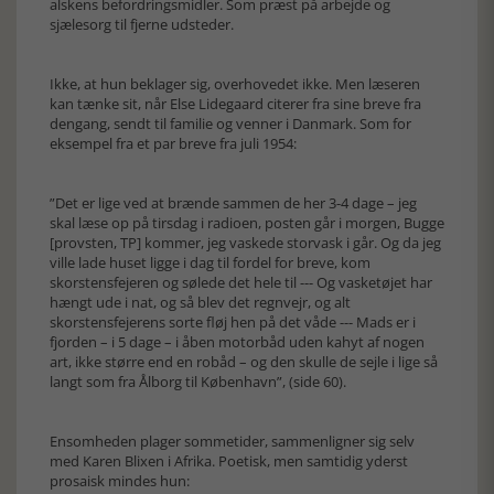
alskens befordringsmidler. Som præst på arbejde og
sjælesorg til fjerne udsteder.
Ikke, at hun beklager sig, overhovedet ikke. Men læseren
kan tænke sit, når Else Lidegaard citerer fra sine breve fra
dengang, sendt til familie og venner i Danmark. Som for
eksempel fra et par breve fra juli 1954:
”Det er lige ved at brænde sammen de her 3-4 dage – jeg
skal læse op på tirsdag i radioen, posten går i morgen, Bugge
[provsten, TP] kommer, jeg vaskede storvask i går. Og da jeg
ville lade huset ligge i dag til fordel for breve, kom
skorstensfejeren og sølede det hele til --- Og vasketøjet har
hængt ude i nat, og så blev det regnvejr, og alt
skorstensfejerens sorte fløj hen på det våde --- Mads er i
fjorden – i 5 dage – i åben motorbåd uden kahyt af nogen
art, ikke større end en robåd – og den skulle de sejle i lige så
langt som fra Ålborg til København”, (side 60).
Ensomheden plager sommetider, sammenligner sig selv
med Karen Blixen i Afrika. Poetisk, men samtidig yderst
prosaisk mindes hun: