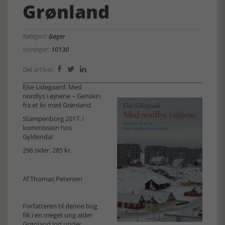
Grønland
Kategori:
Bøger
Visninger:
10130
Del artikel:



Else Lidegaard: Med
nordlys i øjnene – Genskin
fra et liv med Grønland
Stampenborg 2017, i
kommission hos
Gyldendal
296 sider. 285 kr.
Af Thomas Petersen
Forfatteren til denne bog
fik i en meget ung alder
Grønland ind under