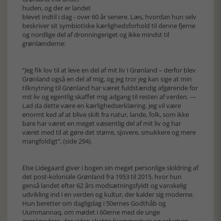
huden, og der er landet
blevet indtil i dag - over 60 år senere. Læs, hvordan hun selv
beskriver sit symbiotiske kærlighedsforhold til denne fjerne
og nordlige del af dronningeriget og ikke mindst til
grønlænderne:
”Jeg fik lov til at leve en del af mit liv i Grønland – derfor blev
Grønland også en del af mig, og jeg tror jeg kan sige at min
tilknytning til Grønland har været fuldstændig afgørende for
mit liv og egentlig skaffet mig adgang til resten af verden. ---
Lad da dette være en kærlighedserklæring. Jeg vil være
enormt ked af at blive skilt fra natur, lande, folk, som ikke
bare har været en meget væsentlig del af mit liv og har
været med til at gøre det større, sjovere, smukkere og mere
mangfoldigt”, (side 294).
Else Lidegaard giver i bogen sin meget personlige skildring af
det post-koloniale Grønland fra 1953 til 2015, hvor hun
genså landet efter 62 års modsætningsfyldt og vanskelig
udvikling ind i en verden og kultur, der kalder sig moderne.
Hun beretter om dagligdag i 50ernes Godthåb og
Uummannaq, om mødet i 60erne med de unge