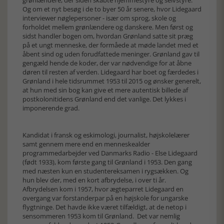
grønlændere, der siden skabte hjemmestyre og selvstyre.
Og om et nyt besøg i de to byer 50 år senere, hvor Lidegaard
interviewer nøglepersoner - især om sprog, skole og
forholdet mellem grønlændere og danskere. Men først og
sidst handler bogen om, hvordan Grønland satte sit præg
på et ungt menneske, der formåede at møde landet med et
åbent sind og uden forudfattede meninger. Grønland gav til
gengæld hende de koder, der var nødvendige for at åbne
døren til resten af verden. Lidegaard har boet og færdedes i
Grønland i hele tidsrummet 1953 til 2015 og ønsker generelt,
at hun med sin bog kan give et mere autentisk billede af
postkolonitidens Grønland end det vanlige. Det lykkes i
imponerende grad.
Kandidat i fransk og eskimologi, journalist, højskolelærer
samt gennem mere end en menneskealder
programmedarbejder ved Danmarks Radio - Else Lidegaard
(født 1933), kom første gang til Grønland i 1953. Den gang
med næsten kun en studentereksamen i rygsækken. Og
hun blev der, med en kort afbrydelse, i over ti år.
Afbrydelsen kom i 1957, hvor ægteparret Lidegaard en
overgang var forstanderpar på en højskole for ungarske
flygtninge. Det havde ikke været tilfældigt, at de netop i
sensommeren 1953 kom til Grønland. Det var nemlig