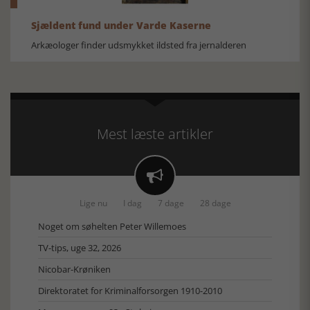
Sjældent fund under Varde Kaserne
Arkæologer finder udsmykket ildsted fra jernalderen
Mest læste artikler

Lige nu
I dag
7 dage
28 dage
Noget om søhelten Peter Willemoes
TV-tips, uge 32, 2026
Nicobar-Krøniken
Direktoratet for Kriminalforsorgen 1910-2010