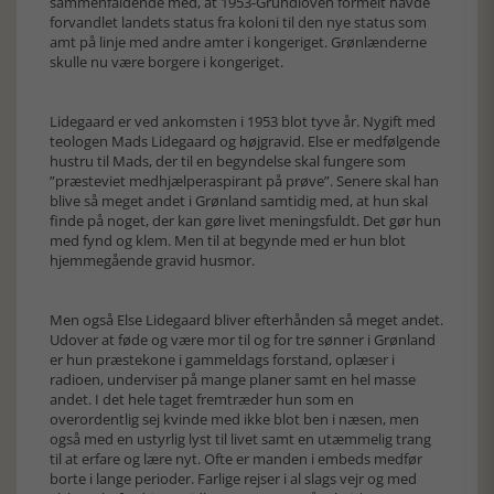
sammenfaldende med, at 1953-Grundloven formelt havde
forvandlet landets status fra koloni til den nye status som
amt på linje med andre amter i kongeriget. Grønlænderne
skulle nu være borgere i kongeriget.
Lidegaard er ved ankomsten i 1953 blot tyve år. Nygift med
teologen Mads Lidegaard og højgravid. Else er medfølgende
hustru til Mads, der til en begyndelse skal fungere som
”præsteviet medhjælperaspirant på prøve”. Senere skal han
blive så meget andet i Grønland samtidig med, at hun skal
finde på noget, der kan gøre livet meningsfuldt. Det gør hun
med fynd og klem. Men til at begynde med er hun blot
hjemmegående gravid husmor.
Men også Else Lidegaard bliver efterhånden så meget andet.
Udover at føde og være mor til og for tre sønner i Grønland
er hun præstekone i gammeldags forstand, oplæser i
radioen, underviser på mange planer samt en hel masse
andet. I det hele taget fremtræder hun som en
overordentlig sej kvinde med ikke blot ben i næsen, men
også med en ustyrlig lyst til livet samt en utæmmelig trang
til at erfare og lære nyt. Ofte er manden i embeds medfør
borte i lange perioder. Farlige rejser i al slags vejr og med