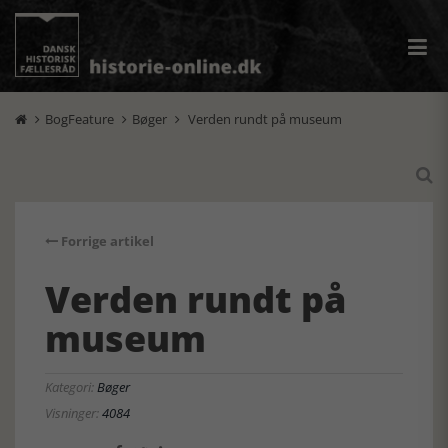
BogFeature
Bøger
Verden rundt på museum




Forrige artikel
Verden rundt på
museum
Kategori:
Bøger
Visninger:
4084