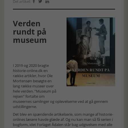
Del artikel:



Verden
rundt på
museum
I 2019 og 2020 bragte
historie-online.dk en
række artikler, hvor Ole
Mortensøn besøgte en
lang række museer over
hele verden. ”Museum på
rejsen” fortalte om
museernes samlinger og oplevelserne ved at gå gennem
udstillingerne.
Det blev en spændende artikelserie, som mange af historie-
onlines læsere havde glæde af. Og nu kan man så få serien i
bogform, idet Forlaget Ådalen står bag udgivelsen med alle