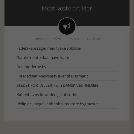
Mest læste artikler

Lige nu
I dag
7 dage
28 dage
Faderskabssager med tyske soldater
Gamle mønter kan have værdi
Den moderne by
Fra Madsen Maskingeværer til Disamatic
STEDET FORTÆLLER – om DANSK VESTINDIEN
Københavns forunderlige historie
Philip de Lange - Københavns store bygmester