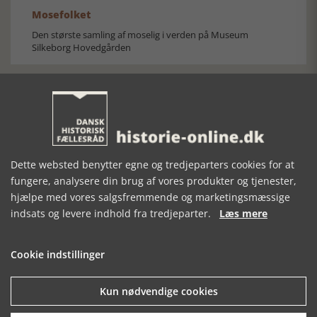
Mosefolket
Den største samling af moselig i verden på Museum
Silkeborg Hovedgården
Dette websted benytter egne og tredjeparters cookies for at
Historisk festival i Faaborg
fungere, analysere din brug af vores produkter og tjenester,
FOBURGH Faaborg Internationale Historie Festival 2026 30.
hjælpe med vores salgsfremmende og marketingsmæssige
oktober - 1. november 2026
indsats og levere indhold fra tredjeparter.
Læs mere
Cookie indstillinger
Kun nødvendige cookies
Historiens Aktører 79 - John Reed