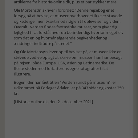
artiklerne fra historie-online.dk, plus et par stykker mere.
Ole Mortensøn skriver i forordet: ”Denne rejsebog er et
forsøg på at bevise, at museer overhovedet ikke er støvede
og kedelige, men tværtimod nøglen til oplevelser og viden.
Overalt i verden findes fantastiske museer, som giver dig
lejlighed til at forstå, hvor du befinder dig, hvorfor meget er,
som det er, og hvornår afgørende begivenheder og
ændringer indtrådte på stedet.”
Og Ole Mortensøn lever op til beviset på, at museer ikke er
støvede ved veloplagt at skrive om museer, han har besøgt
på rejser i både Europa, USA, Asien og Latinamerika. De
fleste steder med forfatterens egne fotografier til at
illustrere.
Bogen, der har fået titlen ”Verden rundt på museum”, er
udkommet på Forlaget Ådalen, er på 343 sider og koster 350
kr.
[Historie-online.dk, den 21. december 2021]