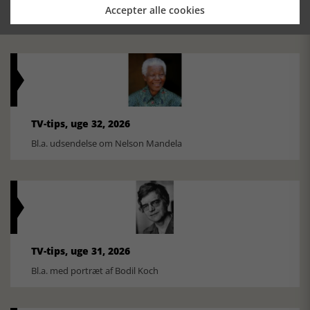
Accepter alle cookies
Ole Mortensøn fortæller om den amerikanske journalist
TV-tips, uge 32, 2026
Bl.a. udsendelse om Nelson Mandela
TV-tips, uge 31, 2026
Bl.a. med portræt af Bodil Koch