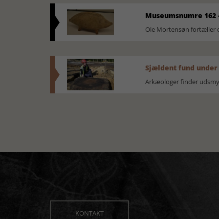
Museumsnumre 162 -
Ole Mortensøn fortælle
Sjældent fund under
Arkæologer finder udsmyk
KONTAKT