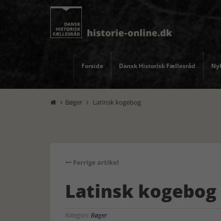
Forside
Dansk Historisk Fællesråd
Nyh
Bøger
Latinsk kogebog


Forrige artikel
Latinsk kogebog
Kategori:
Bøger