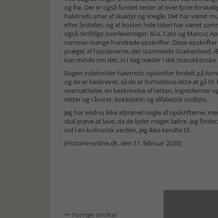
og frø. Der er også fundet rester af over fyrre forskel
halvtreds arter af skaldyr og snegle. Det har været mul
efter årstiden, og at kosten hele tiden har været sa
også skriftlige overleveringer, bl.a. Cato og Marcus A
rummer mange hundrede opskrifter. Disse opskrifter 
præget af husslaverne, der stammede Grækenland, 
kan minde om det, vi i dag møder i det marokkanske
Bogen indeholder halvtreds opskrifter fordelt på forre
og de er beskrevet, så de er forholdsvis lette at gå til
oversættelse, en beskrivelse af retten, ingredienser o
retter og råvarer, kokkelatin og alfabetisk ordliste.
Jeg har endnu ikke afprøvet nogle af opskrifterne, men 
skal prøve at lave, da de lyder meget lækre. Jeg find
ind i en kulinarisk verden, jeg ikke kendte til.
[Historie-online.dk, den 11. februar 2020]
Forrige artikel