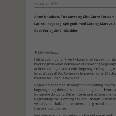
Visninger:
10377
Anne Knudsen, Tue Søvsø og Chr. Gorm Tortzen
Latinsk kogebog- spis godt med Cato og Marcus A
Gads Forlag 2019. 183 sider
Af Ulla Weishaupt
I disse tider hvor en hver tv-kanal med respekt for s
hvor bogmarkedet domineres af krimier og kogebøger
at finde en noget anderledes kogebog. En kogebog med
føres tilbage til Det Romerske Imperium ca. år 36 i det
hvor kejser Tiberius herskede.
Bogen indledes med en meget fin indledning, hvor vi de
kogebogen og dens tid samt lærer noget om, hvor
fungerede dengang. Det er interessant at læse om, de
udgravningerne i Pompeji og Herculaneum. Her viser de
veludstyrede køkkener, medens menig mand har indt
næsten hvert hjørne.
Ved udgravninger af sivebrønde har det været muligt a