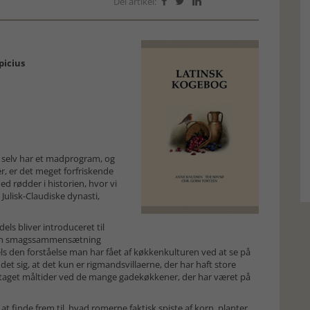
Del artikel:



picius
ig selv har et madprogram, og
, er det meget forfriskende
 rødder i historien, hvor vi
 Julisk-Claudiske dynasti,
ls bliver introduceret til
dan smagssammensætning
ls den forståelse man har fået af køkkenkulturen ved at se på
t sig, at det kun er rigmandsvillaerne, der har haft store
aget måltider ved de mange gadekøkkener, der har været på
t finde frem til, hvad romerne faktisk spiste af korn, planter