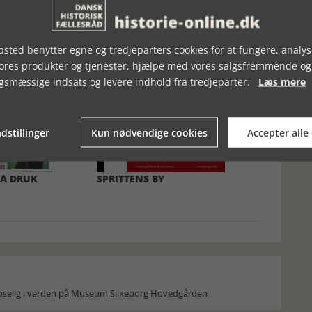
sted benytter egne og tredjeparters cookies for at fungere, analys
vores produkter og tjenester, hjælpe med vores salgsfremmende og
gsmæssige indsats og levere indhold fra tredjeparter.
Læs mere
dstillinger
Kun nødvendige cookies
Accepter alle
Å DRUK
SPRITTENS BY
moselig i verden på Museum Silkeborg Hovedgården