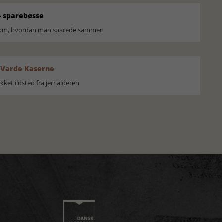
 sparebøsse
r om, hvordan man sparede sammen
 Varde Kaserne
ket ildsted fra jernalderen