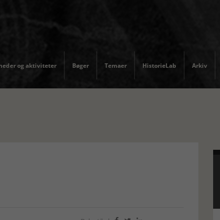
eder og aktiviteter
Bøger
Temaer
HistorieLab
Arkiv