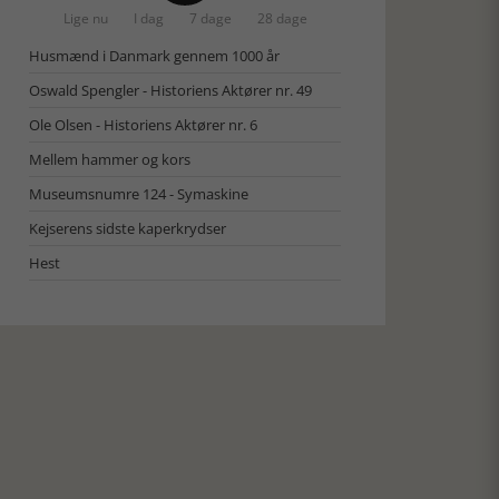
Lige nu
I dag
7 dage
28 dage
Husmænd i Danmark gennem 1000 år
Oswald Spengler - Historiens Aktører nr. 49
Ole Olsen - Historiens Aktører nr. 6
Mellem hammer og kors
Museumsnumre 124 - Symaskine
Kejserens sidste kaperkrydser
Hest