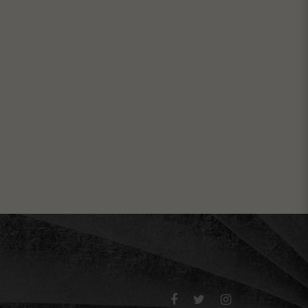


