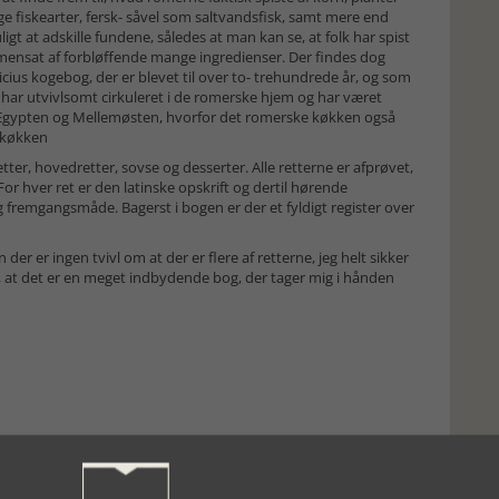
lige fiskearter, fersk- såvel som saltvandsfisk, samt mere end
igt at adskille fundene, således at man kan se, at folk har spist
mmensat af forbløffende mange ingredienser. Der findes dog
picius kogebog, der er blevet til over to- trehundrede år, og som
har utvivlsomt cirkuleret i de romerske hjem og har været
Ægypten og Mellemøsten, hvorfor det romerske køkken også
 køkken
tter, hovedretter, sovse og desserter. Alle retterne er afprøvet,
. For hver ret er den latinske opskrift og dertil hørende
g fremgangsmåde. Bagerst i bogen er der et fyldigt register over
der er ingen tvivl om at der er flere af retterne, jeg helt sikker
er, at det er en meget indbydende bog, der tager mig i hånden