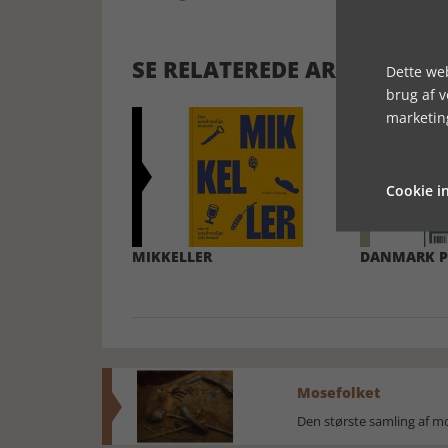
SE RELATEREDE ARTIKLER
Dette web
brug af 
marketin
Cookie in
MIKKELLER
DANMARK P
Mosefolket
Den største samling af 