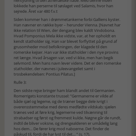
hentydning til den athenæiske flåde. Med denne viden
lokkede han perserne til søslaget ved Salamis, hvor han
sejrede. Året var 480 f.v.t
Siden kommer han i drømmetankerne forbi Galliens kyster.
Han nævner en række byer – herunder Vienna. [Navnet har
ikke relation til Wien, der dengang blev kaldt Vindobona.
Hvad Pomponius Mela ikke vidste, var, at her opholdt en
kendt statholder sig. Han var blevet forflyttet på grund af
grusomheder mod befolkningen, der klagede til den
romerske kejser. Han var ikke statholder i den nye provins
ret længe. Hvad årsagen var, ved vi ikke, men han begik
selvmord. Men hans navn lever videre. Det er den romerske
statholder, der nævnes i juleevangeliet samt i
trosbekendelsen: Pontius Pilatus.]
Rulle 3:
Den sidste rejse bringer ham blandt andet til Germanien.
Romerrigets konstante trussel: ”Germanerne er vilde af
både sjæl og legeme, og de træner begge dele ivrigt i
overensstemmelse med deres medfødte vildskab; sjælen
trænes ved at føre krig, legemerne ved tilvænning til
strabadser og først og fremmest kulde. Nøgne går de rundt,
indtil de bliver voksne, og drengealderen er umådelig lang
hos dem… De fører krig mod naboerne. Det finder de
påskud til, fordi de har lyst til det… ” (s. 17).