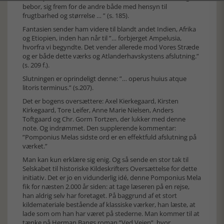
bebor, sig frem for de andre både med hensyn til
frugtbarhed og størrelse … ” (s. 185).
Fantasien sender ham videre til blandt andet Indien, Afrika
og Etiopien, inden han når til ”… forbjerget Ampelusia,
hvorfra vi begyndte. Det vender allerede mod Vores Stræde
og er både dette værks og Atlanderhavskystens afslutning.”
(s. 209 f.).
Slutningen er oprindeligt denne: ”… operus huius atque
litoris terminus.” (s.207).
Det er bogens oversættere: Axel Kierkegaard, Kirsten
Kirkegaard, Tore Leifer, Anne Marie Nielsen, Anders
Toftgaard og Chr. Gorm Tortzen, der lukker med denne
note. Og indrømmet. Den supplerende kommentar:
”Pomponius Melas sidste ord er en effektfuld afslutning på
værket.”
Man kan kun erklære sig enig. Og så sende en stor tak til
Selskabet til historiske Kildeskrifters Oversættelse for dette
initiativ. Det er jo en vidunderlig idé, denne Pomponius Mela
fik for næsten 2.000 år siden: at tage læseren på en rejse,
han aldrig selv har foretaget. På baggrund af et stort
kildemateriale bestående af klassiske værker, han læste, at
lade som om han har været på stederne. Man kommer til at
tænke på Herman Bangs roman ”Ved Vejen”, hvor