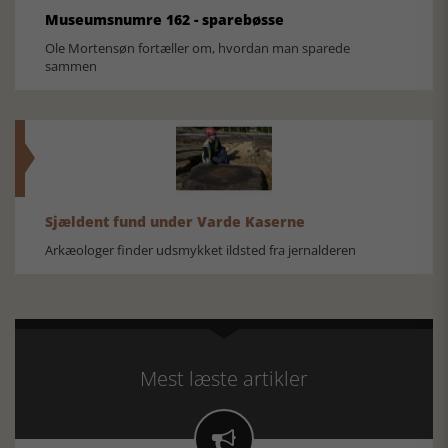
Museumsnumre 162 - sparebøsse
Ole Mortensøn fortæller om, hvordan man sparede
sammen
Sjældent fund under Varde Kaserne
Arkæologer finder udsmykket ildsted fra jernalderen
Mest læste artikler
