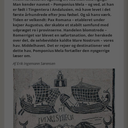
Man kender navnet – Pomponius Mela – og ved, at han
er født i Tingentera i Andalusien, må have levet i det
første århundrede efter Jesu fødsel. Og så hans værk.
Tiden er velkendt: Pax Romana – etableret under
kejser Augustus, der skabte et stabilt samfund med
udpræget ro i provinserne. Handelen blomstrede –
Romerriget var blevet en søfartsnation, der herskede
over det, de selvbevidste kaldte Mare Nostrum – vores
hav. Middelhavet. Det er rejser og destinationer ved
dette hav, Pomponius Mela fortæller den nysgerrige
læser om.
Af Erik Ingemann Sørensen