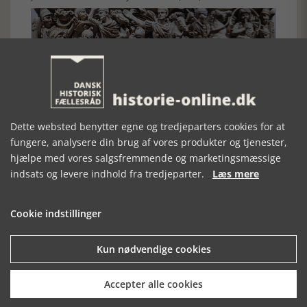
Dette websted benytter egne og tredjeparters cookies for at
fungere, analysere din brug af vores produkter og tjenester,
Skildring af et slag mellem en romersk hærafdeling og nogle
hjælpe med vores salgsfremmende og marketingsmæssige
barbarer, muligvis germanere. Romerne er de sejrende, men
indsats og levere indhold fra tredjeparter.
Læs mere
deres modstandere bliver dræbt eller lemlæstes. Den centrale
figur er sandsynligvis kejser Gallienus (Kejser 253 – 268).
Sarkofag udført i 250 – 260) fundet i 1621 nær Porta Tiburtina.
Cookie indstillinger
Palazzo Altemps, Rom. Illustration fra bogen.
Julius Caesar kunne måske have inspireret til
formuleringerne. I alle fald er holdningen til germanerne den
Kun nødvendige cookies
samme.
Pomponius Mela når også – i fantasien - til det, han
Accepter alle cookies
beskriver som: ” I den bugt, vi har omtalt som Codan,
[Orkney] udmærker Scandinavia, som teutonerne stadig