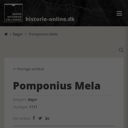
Bøger
Pomponius Mela



Forrige artikel
Pomponius Mela
Kategori:
Bøger
Visninger:
1111
Del artikel:


