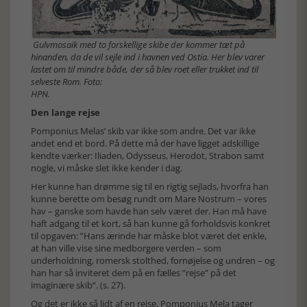
Gulvmosaik med to forskellige skibe der kommer tæt på
hinanden, da de vil sejle ind i havnen ved Ostia. Her blev varer
lastet om til mindre både, der så blev roet eller trukket ind til
selveste Rom. Foto:
HPN.
Den lange rejse
Pomponius Melas’ skib var ikke som andre. Det var ikke
andet end et bord. På dette må der have ligget adskillige
kendte værker: Iliaden, Odysseus, Herodot, Strabon samt
nogle, vi måske slet ikke kender i dag.
Her kunne han drømme sig til en rigtig sejlads, hvorfra han
kunne berette om besøg rundt om Mare Nostrum – vores
hav – ganske som havde han selv været der. Han må have
haft adgang til et kort, så han kunne gå forholdsvis konkret
til opgaven: ”Hans ærinde har måske blot været det enkle,
at han ville vise sine medborgere verden – som
underholdning, romersk stolthed, fornøjelse og undren – og
han har så inviteret dem på en fælles ”rejse” på det
imaginære skib”. (s. 27).
Og det er ikke så lidt af en rejse, Pomponius Mela tager