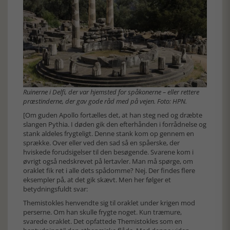
Ruinerne i Delfi, der var hjemsted for spåkonerne – eller rettere
præstinderne, der gav gode råd med på vejen. Foto: HPN.
[Om guden Apollo fortælles det, at han steg ned og dræbte
slangen Pythia. I døden gik den efterhånden i forrådnelse og
stank aldeles frygteligt. Denne stank kom op gennem en
sprække. Over eller ved den sad så en spåerske, der
hviskede forudsigelser til den besøgende. Svarene kom i
øvrigt også nedskrevet på lertavler. Man må spørge, om
oraklet fik ret i alle dets spådomme? Nej. Der findes flere
eksempler på, at det gik skævt. Men her følger et
betydningsfuldt svar:
Themistokles henvendte sig til oraklet under krigen mod
perserne. Om han skulle frygte noget. Kun træmure,
svarede oraklet. Det opfattede Themistokles som en