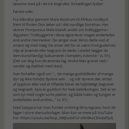
læserne med på i de tre bogruller, fortællingen fylder:
Første rulle:
Fra Gibraltar gennem Mare Nostrum til Afrikas nordkyst
frem til floden Don løber ud i det nordlige Sortehav. Her
skriver Pomponius Mela blandt andet om indbyggerne i
Ægypten: ”Indbyggerne i disse egne lever meget anderledes
end andre mennesker. De sørger over deres døde ved at
smøre sig med møg: De anser det for at være mod gudernes
vilje at brænde eller begrave de døde, i stedet lægger de
dem kunstfærdigt balsameret i templets inderste.” (s. 91).
[Det var dog kun de øverste lag. Andre blev gravet ned i
sandet og dækket med sten].
Han fortæller også om ”… de mange gudebilleder af mange
dyr og ikke mindst dyrene selv … og når dyrene dør, enten
af sygdom eller ved et tilfælde bliver de højtideligt begravet
og begrædt. Apis er guddom for hele befolkningen. Det er en
sort tyr med nogle sorte pletter, og både halen og tungen er
anderledes end andres…” (s. 91).
[Ved Saqqara har man fundet omkring 60 tyregrave, hvor de
ligger i store stensarkofager. Man kan se mere på YouTube
her:
https://youtu.be/bop_AMJno64?si=sMr8KoCEivdaPJol]