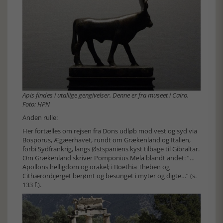
Apis findes i utallige gengivelser. Denne er fra museet i Cairo.
Foto: HPN
Anden rulle:
Her fortælles om rejsen fra Dons udløb mod vest og syd via
Bosporus, Ægæerhavet, rundt om Grækenland og Italien,
forbi Sydfrankrig, langs Østspaniens kyst tilbage til Gibraltar.
Om Grækenland skriver Pomponius Mela blandt andet: ”…
Apollons helligdom og orakel; i Boethia Theben og
Cithæronbjerget berømt og besunget i myter og digte…” (s.
133 f.).