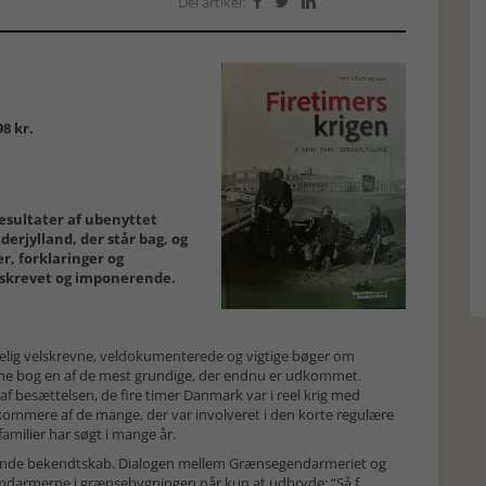
Del artikel:



8 kr.
sultater af ubenyttet
erjylland, der står bag, og
r, forklaringer og
elskrevet og imponerende.
lig velskrevne, veldokumenterede og vigtige bøger om
denne bog en af de mest grundige, der endnu er udkommet.
af besættelsen, de fire timer Danmark var i reel krig med
rkommere af de mange, der var involveret i den korte regulære
amilier har søgt i mange år.
ændende bekendtskab. Dialogen mellem Grænsegendarmeriet og
 gendarmerne i grænsebygningen når kun at udbryde: “Så f..