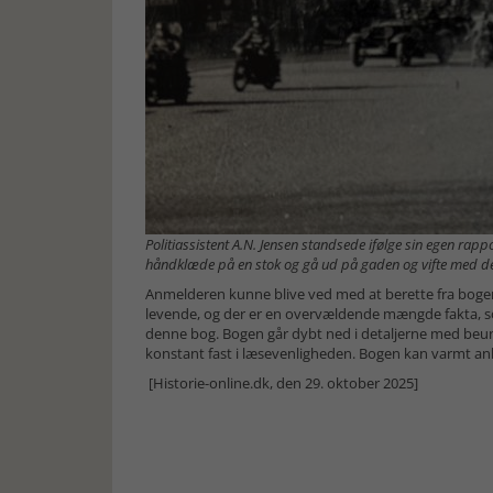
Politiassistent A.N. Jensen standsede ifølge sin egen rap
håndklæde på en stok og gå ud på gaden og vifte med det. 
Anmelderen kunne blive ved med at berette fra bogen
levende, og der er en overvældende mængde fakta, so
denne bog. Bogen går dybt ned i detaljerne med beu
konstant fast i læsevenligheden. Bogen kan varmt an
[Historie-online.dk, den 29. oktober 2025]