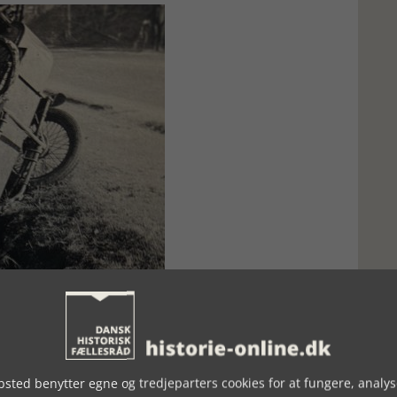
en ved Bjergskov for at slippe ud af tysk beskydning langs
sted benytter egne og tredjeparters cookies for at fungere, analys
angs med hovedvejene tæt ved grænsen. Det første sted, hvor