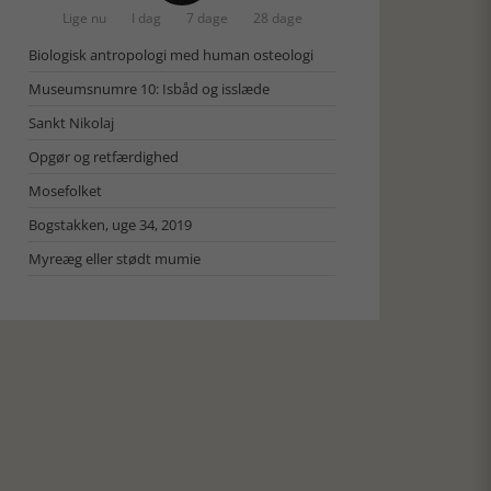
Lige nu
I dag
7 dage
28 dage
Biologisk antropologi med human osteologi
Museumsnumre 10: Isbåd og isslæde
Sankt Nikolaj
Opgør og retfærdighed
Mosefolket
Bogstakken, uge 34, 2019
Myreæg eller stødt mumie