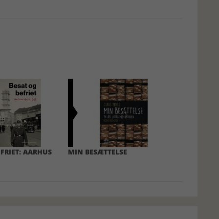
EFRIET: AARHUS
MIN BESÆTTELSE