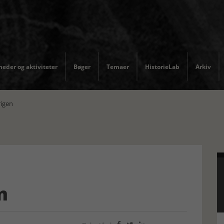
eder og aktiviteter
Bøger
Temaer
HistorieLab
Arkiv
rigen
n