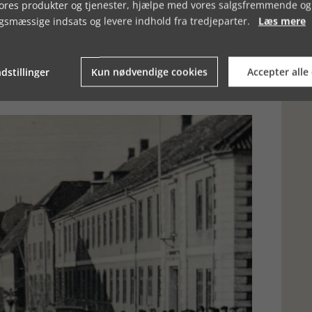
ter nord for Kruså grænse. På dette sted fik de danske
vores produkter og tjenester, hjælpe med vores salgsfremmende og
f den tyske kolonnes køretøjer. Efter en lille halv times kamp
gsmæssige indsats og levere indhold fra tredjeparter.
Læs mere
etoget, men ramte kun vejtræer og Lundtoft Kro. Dette var blot
unde samme billede tegnede sig andre steder, hvor danske
Der blev kæmpet med mod, men tyskerne var klart overlegne.
 ivrighed for at hjælpe tyskerne, mens de viste en overlegen
dstillinger
Kun nødvendige cookies
Accepter alle
e. På fire timer omkom 11 danske soldater og tre gendarmer.
re civile, der mistede livet. Dermed var der mindst 22 dræbte