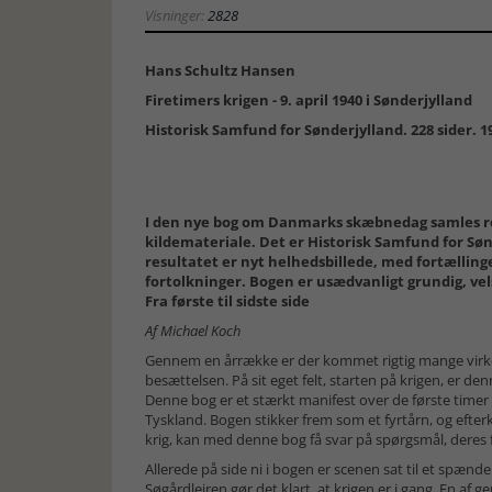
Visninger:
2828
Hans Schultz Hansen
Firetimers krigen - 9. april 1940 i Sønderjylland
Historisk Samfund for Sønderjylland. 228 sider. 19
I den nye bog om Danmarks skæbnedag samles re
kildemateriale. Det er Historisk Samfund for Sønd
resultatet er nyt helhedsbillede, med fortællinge
fortolkninger. Bogen er usædvanligt grundig, v
Fra første til sidste side
Af Michael Koch
Gennem en årrække er der kommet rigtig mange virke
besættelsen. På sit eget felt, starten på krigen, er 
Denne bog er et stærkt manifest over de første timer 
Tyskland. Bogen stikker frem som et fyrtårn, og efte
krig, kan med denne bog få svar på spørgsmål, deres f
Allerede på side ni i bogen er scenen sat til et sp
Søgårdlejren gør det klart, at krigen er i gang. En af