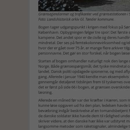
Grænsegendarmer og trafikanter ved grænsestationen i Sæ
Foto: Landshistorisk arkiv Gl. Tønder kommune.
Bogen tager udgangspunkt i krigen med fokus på Søn
København. Opbygningen følger tre spor: Det første
kampene. Det andet spor er de civile og deres handling
mindretal. Der ses på femtekolonnevirksomhed og/ell
hvor der er gået over 75 år, er mange flere arkiver t
personnavne. Det gør en stor forskel, når bogen læse
Starten af bogen omhandler naturligt nok den lange
Norge. Både grænsespørgsmål, det tyske mindretal og
landet. Dansk politi opdagede spionerne, og med afly
gang. Allerede i januar 1940 kendte man eksempelvis 
gennemgår detaljeret tidslinjen frem til tyskernes o
det er først på side 66 i bogen, at grænsen overskri
læsning.
Allerede en måned før var der kræfter i Hæren, som m
kunne løse opgaven ud fra den plan, ledelsen havde lag
bevæbning indgår beskrivelse af en tomandsbetjen
de danske soldater ikke havde dem til rådighed under
skriver videre, at den danske hær ikke var udstyret me
langsomme metoder som raketsignaler, almindelige te