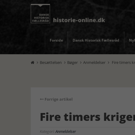
Forside
Dansk Historisk Fællesråd
Nyh
Besættelsen
Bøger
Anmeldelser
Fire timers k




Forrige artikel
Fire timers krige
Kategori:
Anmeldelser