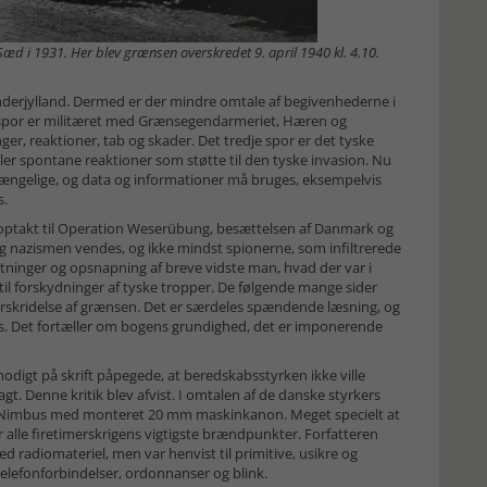
d i 1931. Her blev grænsen overskredet 9. april 1940 kl. 4.10.
derjylland. Dermed er der mindre omtale af begivenhederne i
 spor er militæret med Grænsegendarmeriet, Hæren og
er, reaktioner, tab og skader. Det tredje spor er det tyske
er spontane reaktioner som støtte til den tyske invasion. Nu
ilgængelige, og data og informationer må bruges, eksempelvis
s.
 optakt til Operation Weserübung, besættelsen af Danmark og
 nazismen vendes, og ikke mindst spionerne, som infiltrerede
tninger og opsnapning af breve vidste man, hvad der var i
til forskydninger af tyske tropper. De følgende mange sider
verskridelse af grænsen. Det er særdeles spændende læsning, og
des. Det fortæller om bogens grundighed, det er imponerende
odigt på skrift påpegede, at beredskabsstyrken ikke ville
t. Denne kritik blev afvist. I omtalen af de danske styrkers
t Nimbus med monteret 20 mm maskinkanon. Meget specielt at
 alle firetimerskrigens vigtigste brændpunkter. Forfatteren
d radiomateriel, men var henvist til primitive, usikre og
lefonforbindelser, ordonnanser og blink.