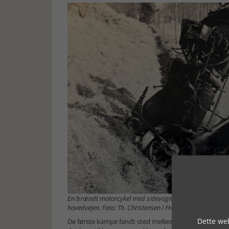
En brændt motorcykel med sidevogn, som blev kørt i grøft
hovedvejen. Foto: Th. Christensen i FHM
Dette web
De første kampe fandt sted mellem kl. 4.50 og 5.30 l