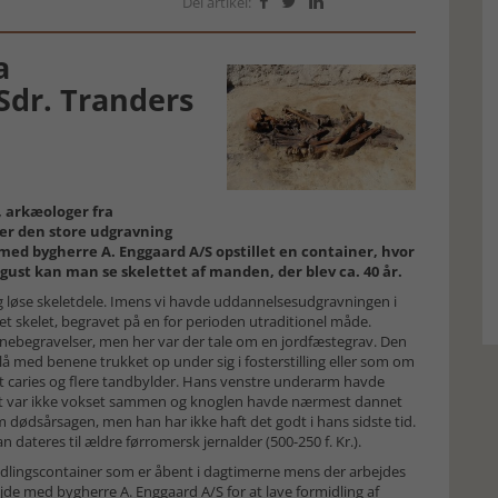
Del artikel:



a
Sdr. Tranders
, arkæologer fra
er den store udgravning
med bygherre A. Enggaard A/S opstillet en container, hvor
ugust kan man se skelettet af manden, der blev ca. 40 år.
g løse skeletdele. Imens vi havde uddannelsesudgravningen i
t skelet, begravet på en for perioden utraditionel måde.
rnebegravelser, men her var der tale om en jordfæstegrav. Den
å med benene trukket op under sig i fosterstilling eller som om
caries og flere tandbylder. Hans venstre underarm havde
ddet var ikke vokset sammen og knoglen havde nærmest dannet
m dødsårsagen, men han har ikke haft det godt i hans sidste tid.
n dateres til ældre førromersk jernalder (500-250 f. Kr.).
midlingscontainer som er åbent i dagtimerne mens der arbejdes
jde med bygherre A. Enggaard A/S for at lave formidling af