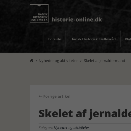
Forside
Dansk Historisk Fællesråd
Nyh
Nyheder og aktiviteter
Skelet af jernaldermand


Forrige artikel
Skelet af jernal
Kategori:
Nyheder og aktiviteter