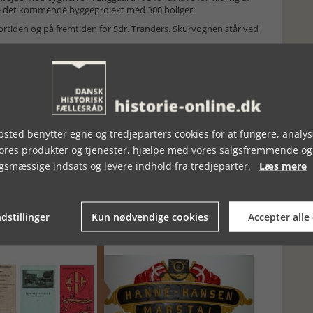
re det kommende byggeprojekt med 300 boliger.
å fortiden og på fremtiden for Sdr. Tranders. Skurvognen står ved
sted benytter egne og tredjeparters cookies for at fungere, analys
vores produkter og tjenester, hjælpe med vores salgsfremmende og
gsmæssige indsats og levere indhold fra tredjeparter.
Læs mere
dstillinger
Kun nødvendige cookies
Accepter alle