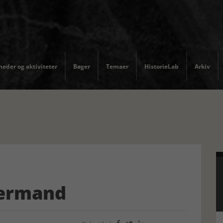
eder og aktiviteter
Bøger
Temaer
HistorieLab
Arkiv
dermand