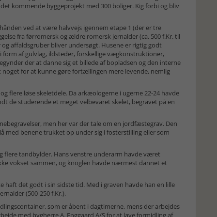
det kommende byggeprojekt med 300 boliger. Kig forbi og bliv
hånden ved at være halvvejs igennem etape 1 (der er tre
se fra førromersk og ældre romersk jernalder (ca. 500 f.Kr. til
 og affaldsgruber bliver undersøgt. Husene er rigtig godt
form af gulvlag, ildsteder, forskellige vægkonstruktioner,
egynder der at danne sig et billede af bopladsen og den interne
t noget for at kunne gøre fortællingen mere levende, nemlig
 og flere løse skeletdele. Da arkæologerne i ugerne 22-24 havde
ndt de studerende et meget velbevaret skelet, begravet på en
rnebegravelser, men her var der tale om en jordfæstegrav. Den
 med benene trukket op under sig i fosterstilling eller som
g flere tandbylder. Hans venstre underarm havde været
ar ikke vokset sammen, og knoglen havde nærmest dannet et
ft det godt i sin sidste tid. Med i graven havde han en lille
ernalder (500-250 f.Kr.).
midlingscontainer, som er åbent i dagtimerne, mens der arbejdes
rbejde med bygherre A. Enggaard A/S for at lave formidling af