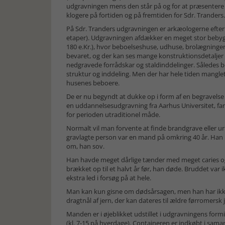
udgravningen mens den står på og for at præsentere 
klogere på fortiden og på fremtiden for Sdr. Tranders.
På Sdr. Tranders udgravningen er arkæologerne efter
etaper). Udgravningen afdækker en meget stor bebyggel
180 e.Kr.), hvor beboelseshuse, udhuse, brolægninger
bevaret, og der kan ses mange konstruktionsdetaljer i 
nedgravede forrådskar og staldinddelinger. Således b
struktur og inddeling. Men der har hele tiden mangle
husenes beboere.
De er nu begyndt at dukke op i form af en begravelse
en uddannelsesudgravning fra Aarhus Universitet, fa
for perioden utraditionel måde.
Normalt vil man forvente at finde brandgrave eller u
gravlagte person var en mand på omkring 40 år. Han lå
om, han sov.
Han havde meget dårlige tænder med meget caries o
brækket op til et halvt år før, han døde. Bruddet v
ekstra led i forsøg på at hele.
Man kan kun gisne om dødsårsagen, men han har ikke ha
dragtnål af jern, der kan dateres til ældre førromersk j
Manden er i øjeblikket udstillet i udgravningens for
(kl. 7-15 på hverdage). Containeren er indkøbt i sama