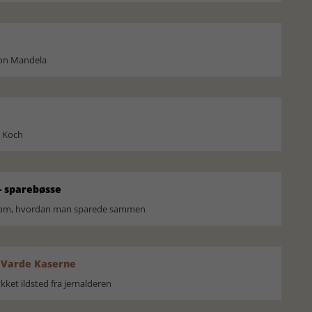
son Mandela
l Koch
 sparebøsse
r om, hvordan man sparede sammen
 Varde Kaserne
ket ildsted fra jernalderen