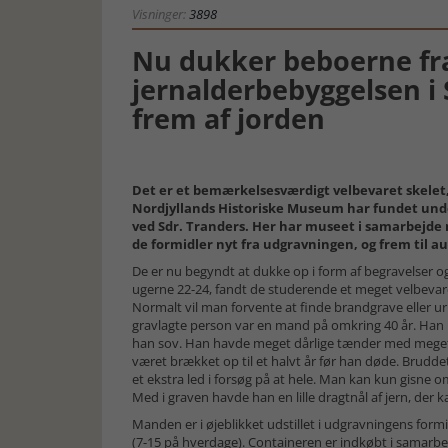
Visninger:
3898
Nu dukker beboerne fr
jernalderbebyggelsen i 
frem af jorden
Det er et bemærkelsesværdigt velbevaret skelet
Nordjyllands Historiske Museum har fundet und
ved Sdr. Tranders. Her har museet i samarbejde 
de formidler nyt fra udgravningen, og frem til a
De er nu begyndt at dukke op i form af begravelser o
ugerne 22-24, fandt de studerende et meget velbevare
Normalt vil man forvente at finde brandgrave eller u
gravlagte person var en mand på omkring 40 år. Han l
han sov. Han havde meget dårlige tænder med meget 
været brækket op til et halvt år før han døde. Bru
et ekstra led i forsøg på at hele. Man kan kun gisne o
Med i graven havde han en lille dragtnål af jern, der ka
Manden er i øjeblikket udstillet i udgravningens for
(7-15 på hverdage). Containeren er indkøbt i samarbe