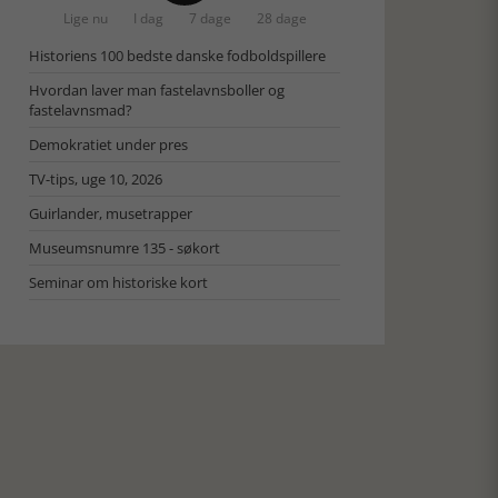
Lige nu
I dag
7 dage
28 dage
Historiens 100 bedste danske fodboldspillere
Hvordan laver man fastelavnsboller og
fastelavnsmad?
Demokratiet under pres
TV-tips, uge 10, 2026
Guirlander, musetrapper
Museumsnumre 135 - søkort
Seminar om historiske kort