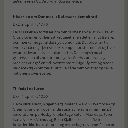
deforme veje i Nordfrankrig. God fornøjelse!
Historien om Danmark: Det svære demokrati
DR2, 3. april, kl. 17:40
Lars Mikkelsen fortæller om den første halvdel af 1900 tallet.
Grundloven er for længst vedtaget, men det er langt fra alle,
der mærker noget til det nye demokrati. Det bliver en tid,
hvor kvinder og tjenestefolk kæmper for stemmeret og hvor
en arbejdersøn bliver statsminister. Det er også nu at
grundstenen til vores fremtidige velfærdsstat bliver lagt.
Men det er også en tid, hvor to store krige - første og anden
verdenskrig - kommer til at true både demokratiet og selve
nationens overlevelse.
Til fods i naturen
DK4, 4. april, kl. 10:50
Helm Klink Havn, Nøgenbjerg, Marens Maw, Skavemosen og
Græm Strand er nogen af de stednavne som vi rammer på
vandreturen på Husby Klitplantage Ruten. Med os på turen
har vi Vibeke Albinus og Brian Kjølhede Jensen. De to
fortæller ikke bare historier og myter bag navnene -" men de