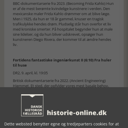
BBC-dokumentarserie fra 2023. (Becoming Frida Kahlo) Hun
er af de mest berømte kvindelige kunstnere i verden. Den
mexicanske maler Frida Kahlo drømmer om at blive læge.
Men i 1925, da hun er 18 år gammel, knuser en tragisk
trafikulykke hendes drøm. Pludselig står hun overfor et liv
med kroniske smerter. På hospitalet begynder hun at male
sine lidelser, og da hun bliver udskrevet, opsøger hun
kunstneren Diego Rivera, der kommer til at ændre hendes
liv.
Fortidens fantastiske ingeniørkunst II (6:10) Fra huler
til huse
DR2, 9. april, kl. 19:05
Britisk dokumentarserie fra 2022. (Ancient Engineering)
Hjemmet. Et sted, der opfylder vores mest basale behov,
bl.a. for varme og tryghed. Men hvordan er vi gået fra huler
til romerske lejligheder til moderne luksushuse? Hvilke
banebrydende opfindelser har været med til at skabe den
komfort og sikkerhed, som præger mange huse i dag? Her
udforsker vi igloens stabile arkitektur, brugen af mursten og
beton som byggematerialer, glas til vinduer og opfindelsen
af låsen.
Dette websted benytter egne og tredjeparters cookies for at