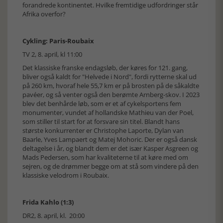
forandrede kontinentet. Hvilke fremtidige udfordringer står
Afrika overfor?
Cykling: Paris-Roubaix
TV 2, 8. april, kl 11:00
Det klassiske franske endagsløb, der køres for 121. gang,
bliver også kaldt for "Helvede i Nord", fordi rytterne skal ud
på 260 km, hvoraf hele 55,7 km er på brosten på de såkaldte
pavéer, og så venter også den berømte Arnberg-skov. I 2023
blev det benhårde løb, som er et af cykelsportens fem
monumenter, vundet af hollandske Mathieu van der Poel,
som stiller til start for at forsvare sin titel. Blandt hans
største konkurrenter er Christophe Laporte, Dylan van
Baarle, Yves Lampaert og Matej Mohoric. Der er også dansk
deltagelse i år, og blandt dem er det især Kasper Asgreen og
Mads Pedersen, som har kvaliteterne til at køre med om
sejren, og de drømmer begge om at stå som vindere på den
klassiske velodrom i Roubaix.
Frida Kahlo (1:3)
DR2, 8. april, kl. 20:00