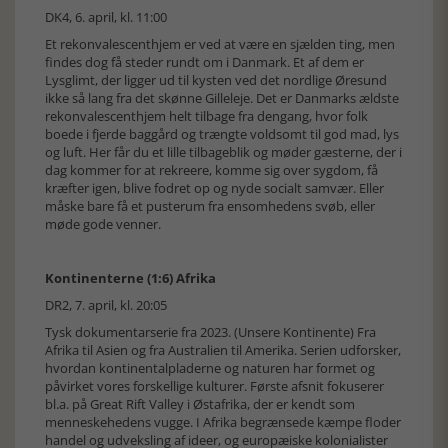
DK4, 6. april, kl. 11:00
Et rekonvalescenthjem er ved at være en sjælden ting, men
findes dog få steder rundt om i Danmark. Et af dem er
Lysglimt, der ligger ud til kysten ved det nordlige Øresund
ikke så lang fra det skønne Gilleleje. Det er Danmarks ældste
rekonvalescenthjem helt tilbage fra dengang, hvor folk
boede i fjerde baggård og trængte voldsomt til god mad, lys
og luft. Her får du et lille tilbageblik og møder gæsterne, der i
dag kommer for at rekreere, komme sig over sygdom, få
kræfter igen, blive fodret op og nyde socialt samvær. Eller
måske bare få et pusterum fra ensomhedens svøb, eller
møde gode venner.
Kontinenterne (1:6) Afrika
DR2, 7. april, kl. 20:05
Tysk dokumentarserie fra 2023. (Unsere Kontinente) Fra
Afrika til Asien og fra Australien til Amerika. Serien udforsker,
hvordan kontinentalpladerne og naturen har formet og
påvirket vores forskellige kulturer. Første afsnit fokuserer
bl.a. på Great Rift Valley i Østafrika, der er kendt som
menneskehedens vugge. I Afrika begrænsede kæmpe floder
handel og udveksling af ideer, og europæiske kolonialister