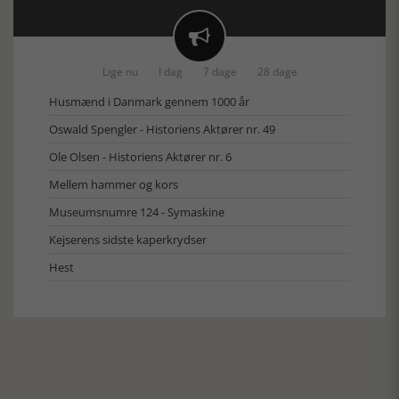

Lige nu
I dag
7 dage
28 dage
Husmænd i Danmark gennem 1000 år
Oswald Spengler - Historiens Aktører nr. 49
Ole Olsen - Historiens Aktører nr. 6
Mellem hammer og kors
Museumsnumre 124 - Symaskine
Kejserens sidste kaperkrydser
Hest