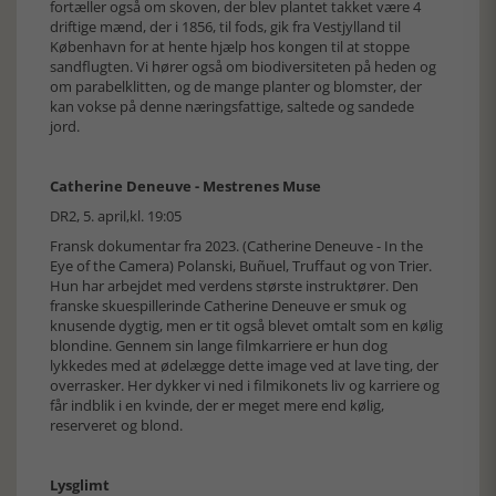
fortæller også om skoven, der blev plantet takket være 4
driftige mænd, der i 1856, til fods, gik fra Vestjylland til
København for at hente hjælp hos kongen til at stoppe
sandflugten. Vi hører også om biodiversiteten på heden og
om parabelklitten, og de mange planter og blomster, der
kan vokse på denne næringsfattige, saltede og sandede
jord.
Catherine Deneuve - Mestrenes Muse
DR2, 5. april,kl. 19:05
Fransk dokumentar fra 2023. (Catherine Deneuve - In the
Eye of the Camera) Polanski, Buñuel, Truffaut og von Trier.
Hun har arbejdet med verdens største instruktører. Den
franske skuespillerinde Catherine Deneuve er smuk og
knusende dygtig, men er tit også blevet omtalt som en kølig
blondine. Gennem sin lange filmkarriere er hun dog
lykkedes med at ødelægge dette image ved at lave ting, der
overrasker. Her dykker vi ned i filmikonets liv og karriere og
får indblik i en kvinde, der er meget mere end kølig,
reserveret og blond.
Lysglimt