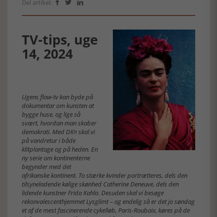
Del artikel:



TV-tips, uge
14, 2024
Ugens flow-tv kan byde på
dokumentar om kunsten at
bygge huse, og lige så
svært, hvordan man skaber
demokrati. Med DK¤ skal vi
på vandretur i både
klitplantage og på heden. En
ny serie om kontinenterne
begynder med det
afrikanske kontinent. To stærke kvinder portrætteres, dels den
tilsyneladende kølige skønhed Catherine Deneuve, dels den
lidende kunstner Frida Kahlo. Desuden skal vi besøge
rekonvalescenthjemmet Lysglimt – og endelig så er det jo søndag
et af de mest fascinerende cykelløb, Paris-Roubaix, køres på de