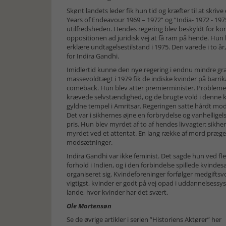
Skønt landets leder fik hun tid og kræfter til at skrive
Years of Endeavour 1969 – 1972” og ”India- 1972 - 1
utilfredsheden. Hendes regering blev beskyldt for ko
oppositionen ad juridisk vej at få ram på hende. Hun 
erklære undtagelsestilstand i 1975. Den varede i to år,
for Indira Gandhi.
Imidlertid kunne den nye regering i endnu mindre gra
massevoldtægt i 1979 fik de indiske kvinder på barrika
comeback. Hun blev atter premierminister. Problemerne
krævede selvstændighed, og de brugte vold i denne k
gyldne tempel i Amritsar. Regeringen satte hårdt mod
Det var i sikhernes øjne en forbrydelse og vanhelligel
pris. Hun blev myrdet af to af hendes livvagter: sikhe
myrdet ved et attentat. En lang række af mord præger
modsætninger.
Indira Gandhi var ikke feminist. Det sagde hun ved fl
forhold i Indien, og i den forbindelse spillede kvinde
organiseret sig. Kvindeforeninger forfølger medgifts
vigtigst, kvinder er godt på vej opad i uddannelsessy
lande, hvor kvinder har det svært.
Ole Mortensøn
Se de øvrige artikler i serien ”Historiens Aktører” her