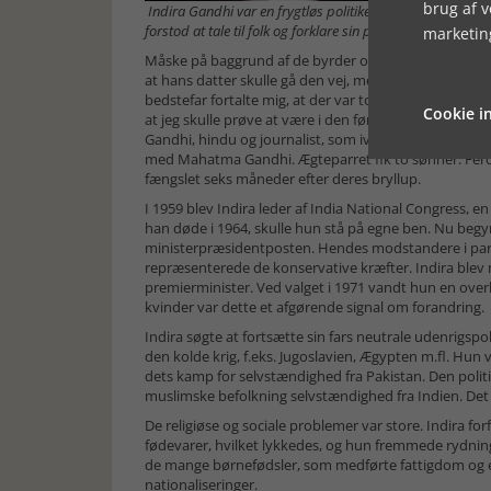
brug af 
Indira Gandhi var en frygtløs politiker og kvinde, som f
forstod at tale til folk og forklare sin politik. I de pri
marketin
Måske på baggrund af de byrder og den utryghed som 
at hans datter skulle gå den vej, men hun valgte den 
bedstefar fortalte mig, at der var to slags mennesker
Cookie in
at jeg skulle prøve at være i den første gruppe, for 
Gandhi, hindu og journalist, som ivrigt støttede Gand
med Mahatma Gandhi. Ægteparret fik to sønner. Feroz 
fængslet seks måneder efter deres bryllup.
I 1959 blev Indira leder af India National Congress, e
han døde i 1964, skulle hun stå på egne ben. Nu be
ministerpræsidentposten. Hendes modstandere i par
repræsenterede de konservative kræfter. Indira blev 
premierminister. Ved valget i 1971 vandt hun en over
kvinder var dette et afgørende signal om forandring.
Indira søgte at fortsætte sin fars neutrale udenrigspol
den kolde krig, f.eks. Jugoslavien, Ægypten m.fl. Hun 
dets kamp for selvstændighed fra Pakistan. Den polit
muslimske befolkning selvstændighed fra Indien. Det m
De religiøse og sociale problemer var store. Indira fo
fødevarer, hvilket lykkedes, og hun fremmede rydning
de mange børnefødsler, som medførte fattigdom og e
nationaliseringer.