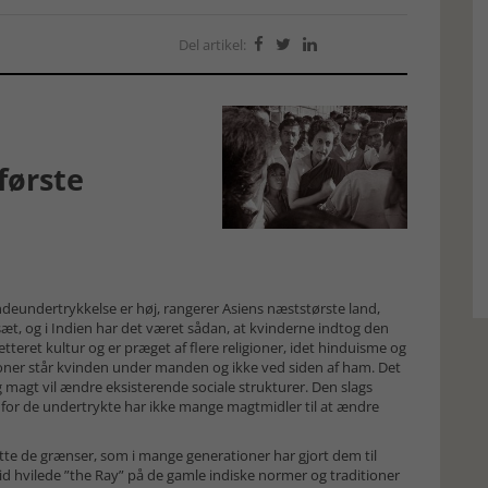
Del artikel:



første
ndeundertrykkelse er høj, rangerer Asiens næststørste land,
disæt, og i Indien har det været sådan, at kvinderne indtog den
teret kultur og er præget af flere religioner, idet hinduisme og
itioner står kvinden under manden og ikke ved siden af ham. Det
magt vil ændre eksisterende sociale strukturer. Den slags
, for de undertrykte har ikke mange magtmidler til at ændre
ytte de grænser, som i mange generationer har gjort dem til
d hvilede ”the Ray” på de gamle indiske normer og traditioner