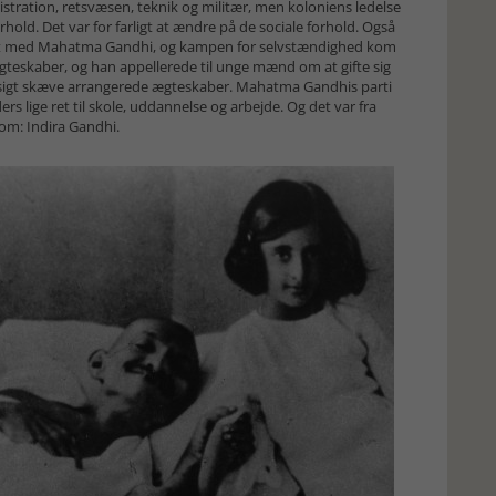
stration, retsvæsen, teknik og militær, men koloniens ledelse
ld. Det var for farligt at ændre på de sociale forhold. Også
rst med Mahatma Gandhi, og kampen for selvstændighed kom
eskaber, og han appellerede til unge mænd om at gifte sig
sigt skæve arrangerede ægteskaber. Mahatma Gandhis parti
s lige ret til skole, uddannelse og arbejde. Og det var fra
 kom: Indira Gandhi.