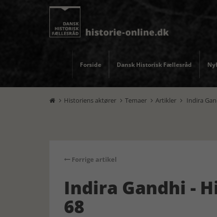
Forside
Dansk Historisk Fællesråd
Nyh
Historiens aktører
Temaer
Artikler
Indira Gand




Forrige artikel
Indira Gandhi - H
68