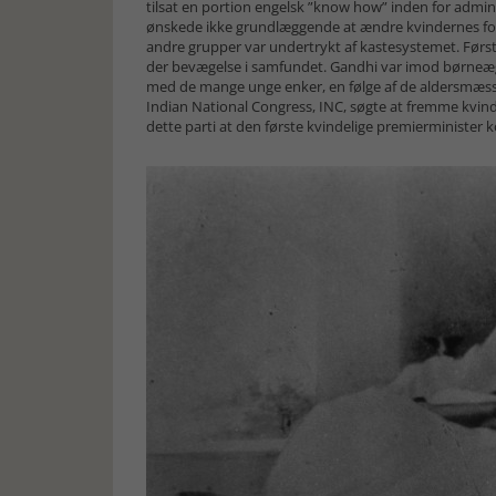
tilsat en portion engelsk ”know how” inden for admini
ønskede ikke grundlæggende at ændre kvindernes forho
andre grupper var undertrykt af kastesystemet. Fø
der bevægelse i samfundet. Gandhi var imod børneægt
med de mange unge enker, en følge af de aldersmæs
Indian National Congress, INC, søgte at fremme kvinder
dette parti at den første kvindelige premierminister