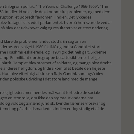
 en trilogi om politik: ” The Years of Challenge 1966-1969”, ”The
975”. Imidlertid voksede de økonomiske problemer, og med dem
rruption, et udbredt fænomen i Indien. Det lykkedes
blev frataget sit sæde i parlamentet, hvorpå hun svarede ved at
 så blev der udskrevet valg og resultatet var et stort nederlag
d klare de problemer landet stod i. En sag om en
derne. Ved valget i 1980 fik INC og Indira Gandhi et stort
 i Kashmir eskalerede, og i 1984 gik det helt galt. Sikherne
amp. En militant oprørsgruppe besatte sikhernes hellige
 hårdt. Templet blev stormet af soldater, og mange blev dræbt.
se af deres helligdom, og Indira kom til at betale den højeste
r. Hun blev efterfulgt af sin søn Rajiv Gandhi, som også blev
 den politiske udvikling i det store land med de mange
ere lejligheder, men hendes mål var at forbedre de sociale
sagen en stor rolle, om ikke den største. Kvinderne har
vold og voldtægtsmænd juridisk, kvinder lærer selvforsvar og
stemet og på arbejdsmarkedet. Indien er dog stadig et af de