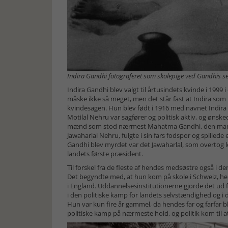
Indira Gandhi fotograferet som skolepige ved Gandhis sen
Indira Gandhi blev valgt til årtusindets kvinde i 1999
måske ikke så meget, men det står fast at Indira som 
kvindesagen. Hun blev født i 1916 med navnet Indira
Motilal Nehru var sagfører og politisk aktiv, og ønske
mænd som stod nærmest Mahatma Gandhi, den mand so
Jawaharlal Nehru, fulgte i sin fars fodspor og spilled
Gandhi blev myrdet var det Jawaharlal, som overtog l
landets første præsident.
Til forskel fra de fleste af hendes medsøstre også i d
Det begyndte med, at hun kom på skole i Schweiz, here
i England. Uddannelsesinstitutionerne gjorde det ud
i den politiske kamp for landets selvstændighed og i 
Hun var kun fire år gammel, da hendes far og farfar bl
politiske kamp på nærmeste hold, og politik kom til a