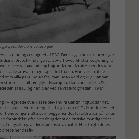
geleje under hans sultestrejke.
 i en afstemning arrangeret af BBC. Den slags konkurrencer siger
Indiens første kvindelige statsoverhoved fik stor betydning for
 Nehru i en velhavende og højtuddannet familie. Hendes farfar
de sociale omvæltninger og et frit Indien. Han var en af de
m ville gøre Indien frit, men uden vold og krig. Sønnen,
e en stor rolle i uafhængighedskampen. Han var socialist. Da
edelsen af INC, og han blev ved selvstændigheden i 1947
en privilegerede overklasse blev Indira Gandhi højtuddannet.
fter skole i Mumbai, og til sidst gik hun på Oxford Universitet
 for hendes hjem, eftersom begge hendes forældre var på farten
den forbindelse ofte blev fængslet af de britiske myndigheder.
ev fængslet pga af deres politiske aktivitet. Hun fulgte deres
t præge hendes liv.