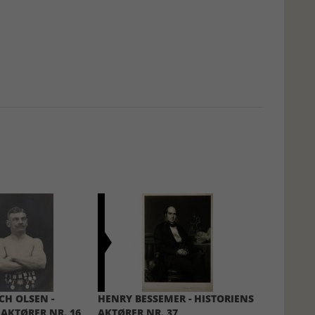
H OLSEN -
HENRY BESSEMER - HISTORIENS
 AKTØRER NR. 16
AKTØRER NR. 37