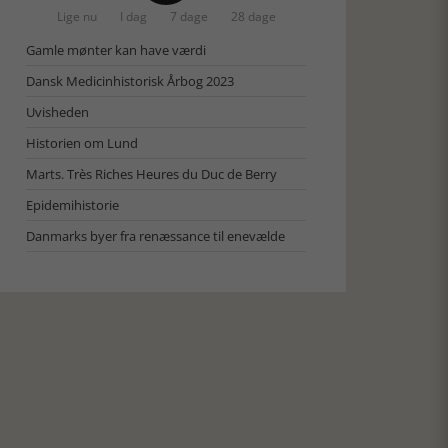
Lige nu
I dag
7 dage
28 dage
Gamle mønter kan have værdi
Dansk Medicinhistorisk Årbog 2023
Uvisheden
Historien om Lund
Marts. Très Riches Heures du Duc de Berry
Epidemihistorie
Danmarks byer fra renæssance til enevælde