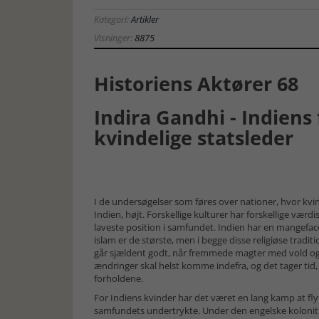
Kategori:
Artikler
Visninger:
8875
Historiens Aktører 68
Indira Gandhi - Indiens 
kvindelige statsleder
I de undersøgelser som føres over nationer, hvor kvi
Indien, højt. Forskellige kulturer har forskellige vær
laveste position i samfundet. Indien har en mangefacet
islam er de største, men i begge disse religiøse trad
går sjældent godt, når fremmede magter med vold og 
ændringer skal helst komme indefra, og det tager tid
forholdene.
For Indiens kvinder har det været en lang kamp at fl
samfundets undertrykte. Under den engelske koloniti