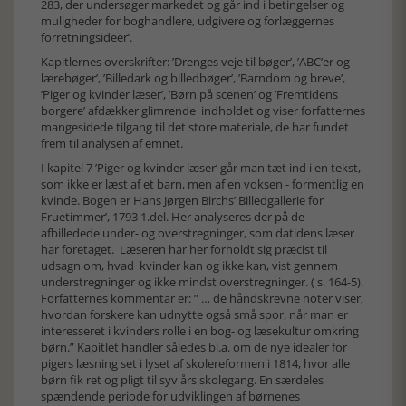
283, der undersøger markedet og går ind i betingelser og
muligheder for boghandlere, udgivere og forlæggernes
forretningsideer’.
Kapitlernes overskrifter: ’Drenges veje til bøger’, ’ABC’er og
lærebøger’, ’Billedark og billedbøger’, ’Barndom og breve’,
’Piger og kvinder læser’, ’Børn på scenen’ og ’Fremtidens
borgere’ afdækker glimrende indholdet og viser forfatternes
mangesidede tilgang til det store materiale, de har fundet
frem til analysen af emnet.
I kapitel 7 ’Piger og kvinder læser’ går man tæt ind i en tekst,
som ikke er læst af et barn, men af en voksen - formentlig en
kvinde. Bogen er Hans Jørgen Birchs’ Billedgallerie for
Fruetimmer’, 1793 1.del. Her analyseres der på de
afbilledede under- og overstregninger, som datidens læser
har foretaget. Læseren har her forholdt sig præcist til
udsagn om, hvad kvinder kan og ikke kan, vist gennem
understregninger og ikke mindst overstregninger. ( s. 164-5).
Forfatternes kommentar er: ” … de håndskrevne noter viser,
hvordan forskere kan udnytte også små spor, når man er
interesseret i kvinders rolle i en bog- og læsekultur omkring
børn.” Kapitlet handler således bl.a. om de nye idealer for
pigers læsning set i lyset af skolereformen i 1814, hvor alle
børn fik ret og pligt til syv års skolegang. En særdeles
spændende periode for udviklingen af børnenes