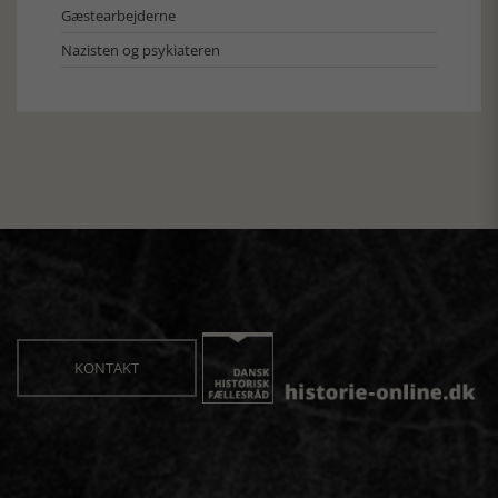
Gæstearbejderne
Nazisten og psykiateren
KONTAKT