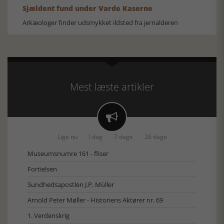
Sjældent fund under Varde Kaserne
Arkæologer finder udsmykket ildsted fra jernalderen
Mest læste artikler

Lige nu
I dag
7 dage
28 dage
Museumsnumre 161 - fliser
Fortielsen
Sundhedsapostlen J.P. Müller
Arnold Peter Møller - Historiens Aktører nr. 69
1. Verdenskrig