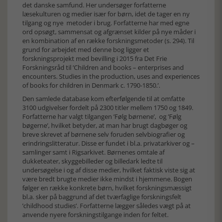
det danske samfund. Her undersøger forfatterne
læsekulturen og medier især for børn, idet de tager en ny
tilgang og nye metoder i brug. Forfatterne har med egne
ord opsøgt, sammensat og afgrænset kilder på nye måder i
en kombination af en række forskningsmetoder (s. 294). Til
grund for arbejdet med denne bog ligger et
forskningsprojekt med bevilling i 2015 fra Det Frie
Forskningsråd til ’Children and books – enterprises and
encounters. Studies in the production, uses and experiences
of books for children in Denmark c. 1790-1850.’.
Den samlede database kom efterfølgende til at omfatte
3100 udgivelser fordelt på 2300 titler mellem 1750 og 1849.
Forfatterne har valgt tilgangen ’Følg børnene’, og ’Følg
bøgerne’, hvilket betyder, at man har brugt dagbøger og
breve skrevet af børnene selv foruden selvbiografier og
erindringslitteratur. Disse er fundet i bl.a. privatarkiver og –
samlinger samt i Rigsarkivet. Børnenes omtale af
dukketeater, skyggebilleder og billedark ledte til
undersøgelse i og af disse medier, hvilket faktisk viste sig at
være bredt brugte medier ikke mindst i hjemmene. Bogen
følger en række konkrete børn, hvilket forskningsmæssigt
bl.a. sker på baggrund af det tværfaglige forskningsfelt
’childhood studies’. Forfatterne lægger således vægt på at
anvende nyere forskningstilgange inden for feltet.