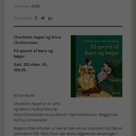
Visninger:
4300
Del artikel:



Charlotte Appel og Nina
Christensen
På sporet af børn og
bøger
Gad. 352 sider, ill.,
399,95.
Af Ida Munk
Charlotte Appel er dr. phil.
og lektor i kulturhistorie.
Nina Christensen er professor i børnelitteratur. Begge ved
Aarhus Universitet.
Bogens titel antyder, at der er tale om en svunden tid: Det er
perioden1750-1850, hvor der skete afgørende ændringer i