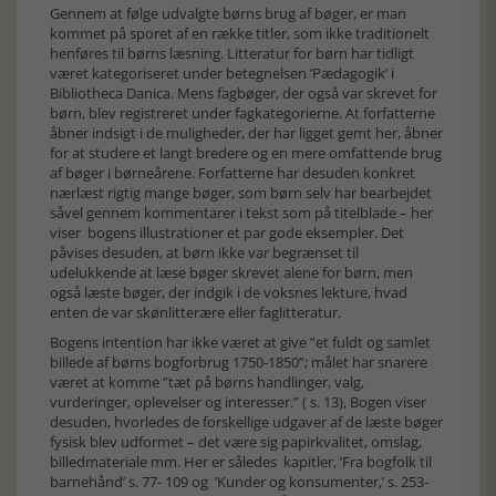
Gennem at følge udvalgte børns brug af bøger, er man
kommet på sporet af en række titler, som ikke traditionelt
henføres til børns læsning. Litteratur for børn har tidligt
været kategoriseret under betegnelsen ’Pædagogik’ i
Bibliotheca Danica. Mens fagbøger, der også var skrevet for
børn, blev registreret under fagkategorierne. At forfatterne
åbner indsigt i de muligheder, der har ligget gemt her, åbner
for at studere et langt bredere og en mere omfattende brug
af bøger i børneårene. Forfatterne har desuden konkret
nærlæst rigtig mange bøger, som børn selv har bearbejdet
såvel gennem kommentarer i tekst som på titelblade – her
viser bogens illustrationer et par gode eksempler. Det
påvises desuden, at børn ikke var begrænset til
udelukkende at læse bøger skrevet alene for børn, men
også læste bøger, der indgik i de voksnes lekture, hvad
enten de var skønlitterære eller faglitteratur.
Bogens intention har ikke været at give ”et fuldt og samlet
billede af børns bogforbrug 1750-1850”; målet har snarere
været at komme ”tæt på børns handlinger, valg,
vurderinger, oplevelser og interesser.” ( s. 13), Bogen viser
desuden, hvorledes de forskellige udgaver af de læste bøger
fysisk blev udformet – det være sig papirkvalitet, omslag,
billedmateriale mm. Her er således kapitler, ’Fra bogfolk til
barnehånd’ s. 77- 109 og ’Kunder og konsumenter,’ s. 253-