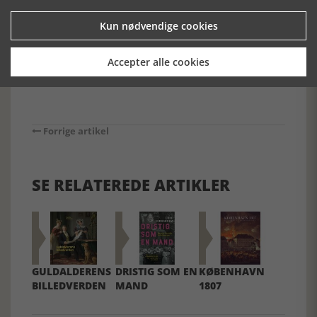
det danske samfund, vi kender i dag.
Kun nødvendige cookies
[Historie-online.dk, den 18. oktober 2023]
Accepter alle cookies
Forrige artikel
SE RELATEREDE ARTIKLER
GULDALDERENS
DRISTIG SOM EN
KØBENHAVN
BILLEDVERDEN
MAND
1807