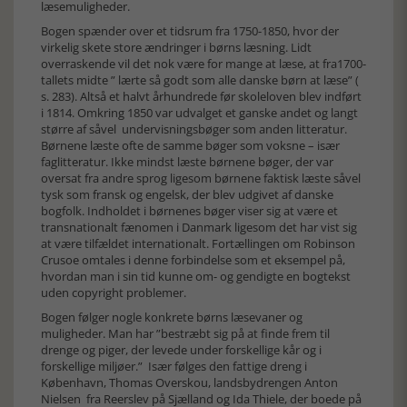
læsemuligheder.
Bogen spænder over et tidsrum fra 1750-1850, hvor der
virkelig skete store ændringer i børns læsning. Lidt
overraskende vil det nok være for mange at læse, at fra1700-
tallets midte ” lærte så godt som alle danske børn at læse” (
s. 283). Altså et halvt århundrede før skoleloven blev indført
i 1814. Omkring 1850 var udvalget et ganske andet og langt
større af såvel undervisningsbøger som anden litteratur.
Børnene læste ofte de samme bøger som voksne – især
faglitteratur. Ikke mindst læste børnene bøger, der var
oversat fra andre sprog ligesom børnene faktisk læste såvel
tysk som fransk og engelsk, der blev udgivet af danske
bogfolk. Indholdet i børnenes bøger viser sig at være et
transnationalt fænomen i Danmark ligesom det har vist sig
at være tilfældet internationalt. Fortællingen om Robinson
Crusoe omtales i denne forbindelse som et eksempel på,
hvordan man i sin tid kunne om- og gendigte en bogtekst
uden copyright problemer.
Bogen følger nogle konkrete børns læsevaner og
muligheder. Man har ”bestræbt sig på at finde frem til
drenge og piger, der levede under forskellige kår og i
forskellige miljøer.” Især følges den fattige dreng i
København, Thomas Overskou, landsbydrengen Anton
Nielsen fra Reerslev på Sjælland og Ida Thiele, der boede på