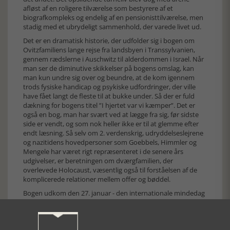
afløst af en roligere tilværelse som bestyrere af et
biografkompleks og endelig af en pensionisttilværelse, men
stadig med et ubrydeligt sammenhold, der varede livet ud.
Det er en dramatisk historie, der udfolder sig i bogen om
Ovitzfamiliens lange rejse fra landsbyen i Transsylvanien,
gennem rædslerne i Auschwitz til alderdommen i Israel. Når
man ser de diminutive skikkelser på bogens omslag, kan
man kun undre sig over og beundre, at de kom igennem
trods fysiske handicap og psykiske udfordringer, der ville
have fået langt de fleste til at bukke under. Så der er fuld
dækning for bogens titel ”I hjertet var vi kæmper”. Det er
også en bog, man har svært ved at lægge fra sig, før sidste
side er vendt, og som nok heller ikke er til at glemme efter
endt læsning. Så selv om 2. verdenskrig, udryddelseslejrene
og nazitidens hovedpersoner som Goebbels, Himmler og
Mengele har været rigt repræsenteret i de senere års
udgivelser, er beretningen om dværgfamilien, der
overlevede Holocaust, væsentlig også til forståelsen af de
komplicerede relationer mellem offer og bøddel.
Bogen udkom den 27. januar - den internationale mindedag
for Holocaust. På denne dato i 1945 blev
koncentrationslejren Auschwitz-Birkenau’s få tusinde
overlevende befriet af sovjetiske tropper.