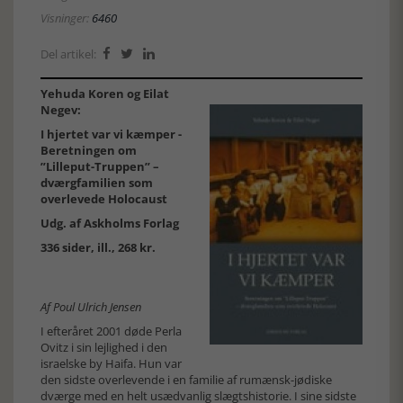
Visninger:
6460
Del artikel:



Yehuda Koren og Eilat
Negev:
I hjertet var vi kæmper -
Beretningen om
”Lilleput-Truppen” –
dværgfamilien som
overlevede Holocaust
Udg. af Askholms Forlag
336 sider, ill., 268 kr.
Af Poul Ulrich Jensen
I efteråret 2001 døde Perla
Ovitz i sin lejlighed i den
israelske by Haifa. Hun var
den sidste overlevende i en familie af rumænsk-jødiske
dværge med en helt usædvanlig slægtshistorie. I sine sidste