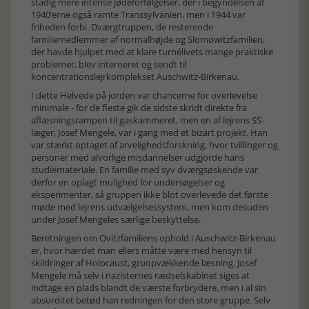
stadig mere intense jødeforfølgelser, der i begyndelsen af
1940’erne også ramte Transsylvanien, men i 1944 var
friheden forbi. Dværgtruppen, de resterende
familiemedlemmer af normalhøjde og Slomowitzfamilien,
der havde hjulpet med at klare turnélivets mange praktiske
problemer, blev interneret og sendt til
koncentrationslejrkomplekset Auschwitz-Birkenau.
I dette Helvede på jorden var chancerne for overlevelse
minimale - for de fleste gik de sidste skridt direkte fra
aflæsningsrampen til gaskammeret, men en af lejrens SS-
læger, Josef Mengele, var i gang med et bizart projekt. Han
var stærkt optaget af arvelighedsforskning, hvor tvillinger og
personer med alvorlige misdannelser udgjorde hans
studiemateriale. En familie med syv dværgsøskende var
derfor en oplagt mulighed for undersøgelser og
eksperimenter, så gruppen ikke blot overlevede det første
møde med lejrens udvælgelsessystem, men kom desuden
under Josef Mengeles særlige beskyttelse.
Beretningen om Ovitzfamiliens ophold i Auschwitz-Birkenau
er, hvor hærdet man ellers måtte være med hensyn til
skildringer af Holocaust, gruopvækkende læsning. Josef
Mengele må selv i nazisternes rædselskabinet siges at
indtage en plads blandt de værste forbrydere, men i al sin
absurditet betød han redningen for den store gruppe. Selv