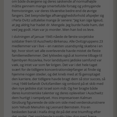
om både dværgene og deres søskende af normalhøjde
måtte gennem mange smertefulde forsøg og ydmygende
fremvisninger, var deres tilværelse bedre end de øvrige
fangers. Det besynderlige afhængighedsforhold afspejler sig
i Perla Ovitz udtalelse mange år senere: ”Jeg kan sige ligeud,
at jeg aldrig har hadet dr. Mengele. Jeg burde hade ham, det
ved jeg godt. Han var jo morder. Men han lod os leve.
I slutningen af januar 1945 nåede de første sovjetiske
soldater frem til Auschwitz-Birkenau. Alle Ovitzgruppens 23
medlemmer var i live – en næsten usandsynlig skæbne i en
lejr, hvor stort set alle overlevende havde mistet de fleste
familiemedlemmer. Det lykkedes også at komme tilbage til
hjembyen Rozavlea, hvor landsbyens jødiske samfund var
væk, og intet var som før krigen. Det var i det hele taget
svært for de tidligere koncentrationslejrfanger at finde sig
hjemme nogen steder, og det kneb med at få genoptaget
den karriere, der tidligere havde bragt dem så stor succes, så
i maj 1949 befandt Ovitzfamilien sig ombord på et skib med
den nye jødiske stat Israel som mål. Og her bragte både
deres kunstneriske talenter og deres oplevelser i Auschwitz
dem hurtigt i rampelyset. Hos impresarioen Kalman
Ginzburg figurerede de side om side med verdenskunstnere
som Yehudi Menuhin og Leonard Bernstein. Fra en
beskeden barak i Haifa drog de på det ene triumftog efter
det andet. Det opslidende turnéliv blev dog med årene