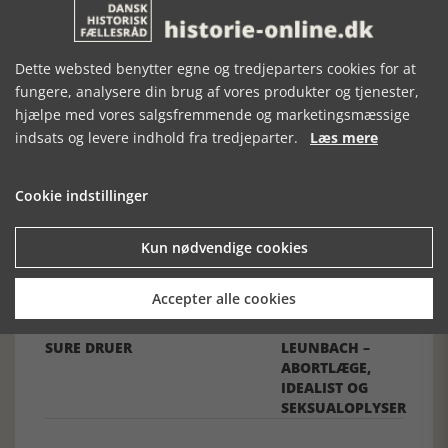
Dette websted benytter egne og tredjeparters cookies for at
fungere, analysere din brug af vores produkter og tjenester,
hjælpe med vores salgsfremmende og marketingsmæssige
Forrige artikel
indsats og levere indhold fra tredjeparter.
Læs mere
Cookie indstillinger
SE RELATEREDE ARTIKLER
Kun nødvendige cookies
Accepter alle cookies
FÆDRENE ÅD
BAG FORSIDEN
DOKTOR
SURE DRUER
LEUNBACH –
ABORTLÆGE,
IDEALIST OG
SEKSUALOPLYSER