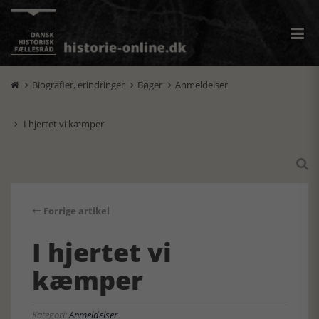
Biografier, erindringer
Bøger
Anmeldelser



I hjertet vi kæmper


Forrige artikel
I hjertet vi
kæmper
Kategori:
Anmeldelser