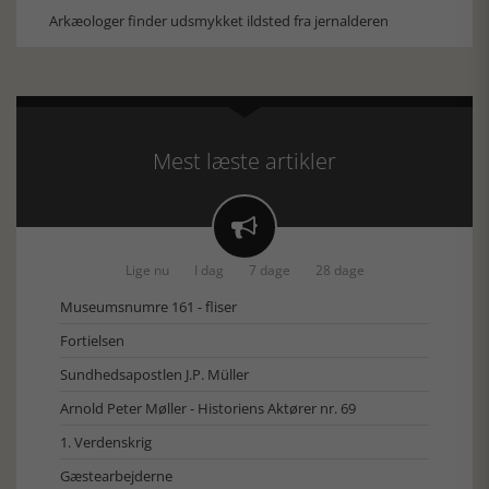
Arkæologer finder udsmykket ildsted fra jernalderen
Mest læste artikler

Lige nu
I dag
7 dage
28 dage
Museumsnumre 161 - fliser
Fortielsen
Sundhedsapostlen J.P. Müller
Arnold Peter Møller - Historiens Aktører nr. 69
1. Verdenskrig
Gæstearbejderne