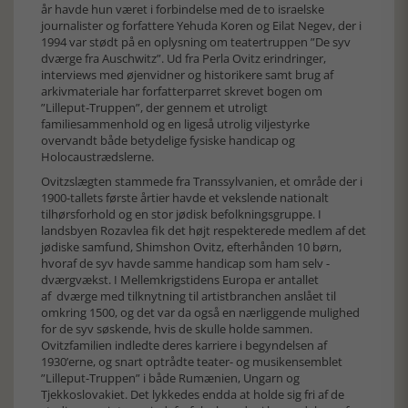
år havde hun været i forbindelse med de to israelske
journalister og forfattere Yehuda Koren og Eilat Negev, der i
1994 var stødt på en oplysning om teatertruppen ”De syv
dværge fra Auschwitz”. Ud fra Perla Ovitz erindringer,
interviews med øjenvidner og historikere samt brug af
arkivmateriale har forfatterparret skrevet bogen om
”Lilleput-Truppen”, der gennem et utroligt
familiesammenhold og en ligeså utrolig viljestyrke
overvandt både betydelige fysiske handicap og
Holocaustrædslerne.
Ovitzslægten stammede fra Transsylvanien, et område der i
1900-tallets første årtier havde et vekslende nationalt
tilhørsforhold og en stor jødisk befolkningsgruppe. I
landsbyen Rozavlea fik det højt respekterede medlem af det
jødiske samfund, Shimshon Ovitz, efterhånden 10 børn,
hvoraf de syv havde samme handicap som ham selv -
dværgvækst. I Mellemkrigstidens Europa er antallet
af dværge med tilknytning til artistbranchen anslået til
omkring 1500, og det var da også en nærliggende mulighed
for de syv søskende, hvis de skulle holde sammen.
Ovitzfamilien indledte deres karriere i begyndelsen af
1930’erne, og snart optrådte teater- og musikensemblet
”Lilleput-Truppen” i både Rumænien, Ungarn og
Tjekkoslovakiet. Det lykkedes endda at holde sig fri af de