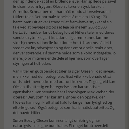
den spindende kat til en brølende løve. Han spillede på såvel
følelserne som frygten. Olesen citerer en tysk forsker,
Cornelius Schnauber, der har målt modulationsniveauet i
Hitlers taler. Det normale toneleje lå mellem 160 og 170
hertz. Men Hitler var i stand til at frem-hæve stykker af sin
tale ved at bevæge sig op i et leje på mellem 200 og 300
hertz. Schnauber fandt belæg for, at Hitlers taler med deres
specielle rytmik og artikulationer ligefrem kunne lamme
stor-hjernens rationelle funktioner hos tilhørerne, så det i
stedet var krybdyrhjernen og dens emotionelle reaktioner,
der var styrende. På samme måde som alkoholindtagelse. Jo
mere, jo primitivere er de dele af hjernen, som overtager
styringen af helheden.
Var Hitler en gudsbenådet taler. Ja siger Olesen, i det niveau,
men ikke med den betegnelse. Gud ville ikke benåde et så
ondsindet menneske med oratoriske evner. Til gengæld kan
Olesen tilslutte sig en betegnelse som karismatiske
egenskaber. Der henvises her til sociologen Max Weber, der
citeres: ”Den, som har karisma, griber den opgave, der
tildeles ham, og i kraft af sit kald forlanger han lydighed og
efterfølgelse.” Også betegnet som karismatisk autoritet. Og
det havde Hitler.
Søren Gosvig Olesen kommer langt omkring og har
naturligvis sine egne budskaber. Et noget kontroversielt