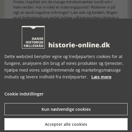
findes i kapitlet om de mange mindesmærker rundt om i
hele verden. Har vi nået et mætningspunkt? Risikerer vi på
sigt at opnå negative virkninger? Læs selv og bedøm. Bogen
er et forfriskende og ærligt indlæg i efterkrigstidens litteratur
om den for menneskeheden mest brutale og ydmygende
begivenhed nogensinde.
FAKTA
Søren Gosvig Olesen:
Hitler - En introduktion
Dette websted benytter egne og tredjeparters cookies for at
Udg. af Gyldendal
fungere, analysere din brug af vores produkter og tjenester,
224 sider, 203 kr.
hjælpe med vores salgsfremmende og marketingsmæssige
Gyldendal
indsats og levere indhold fra tredjeparter.
Læs mere
Cookie indstillinger
Kun nødvendige cookies
Forrige artikel
Accepter alle cookies