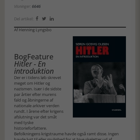
Visninger:
6646
Del artikel:



Af Henning Lyngsbo
BogFeature
Hitler - En
introduktion
Der er i tidens løb skrevet
meget om Hitler og
nazismen. Især i de sidste
par årtier efter murens
fald og åbningerne af
nationale arkiver verden
rundt. I årene efter krigens
afslutning var det småt
med tyske
historieforfattere.
Befolkningens krigstraume havde også ramt disse. Ingen
havde lyst til eller mulighed for at hive skeletter ud af