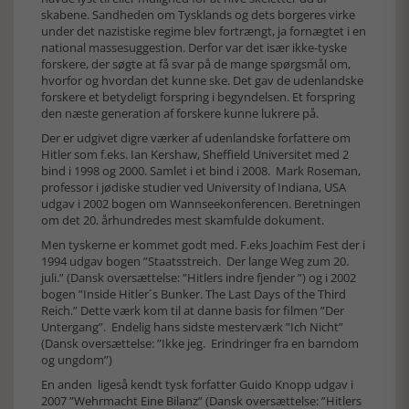
skabene. Sandheden om Tysklands og dets borgeres virke
under det nazistiske regime blev fortrængt, ja fornægtet i en
national massesuggestion. Derfor var det især ikke-tyske
forskere, der søgte at få svar på de mange spørgsmål om,
hvorfor og hvordan det kunne ske. Det gav de udenlandske
forskere et betydeligt forspring i begyndelsen. Et forspring
den næste generation af forskere kunne lukrere på.
Der er udgivet digre værker af udenlandske forfattere om
Hitler som f.eks. Ian Kershaw, Sheffield Universitet med 2
bind i 1998 og 2000. Samlet i et bind i 2008. Mark Roseman,
professor i jødiske studier ved University of Indiana, USA
udgav i 2002 bogen om Wannseekonferencen. Beretningen
om det 20. århundredes mest skamfulde dokument.
Men tyskerne er kommet godt med. F.eks Joachim Fest der i
1994 udgav bogen ”Staatsstreich. Der lange Weg zum 20.
juli.” (Dansk oversættelse: ”Hitlers indre fjender ”) og i 2002
bogen ”Inside Hitler´s Bunker. The Last Days of the Third
Reich.” Dette værk kom til at danne basis for filmen ”Der
Untergang”. Endelig hans sidste mesterværk ”Ich Nicht”
(Dansk oversættelse: ”Ikke jeg. Erindringer fra en barndom
og ungdom”)
En anden ligeså kendt tysk forfatter Guido Knopp udgav i
2007 ”Wehrmacht Eine Bilanz” (Dansk oversættelse: ”Hitlers