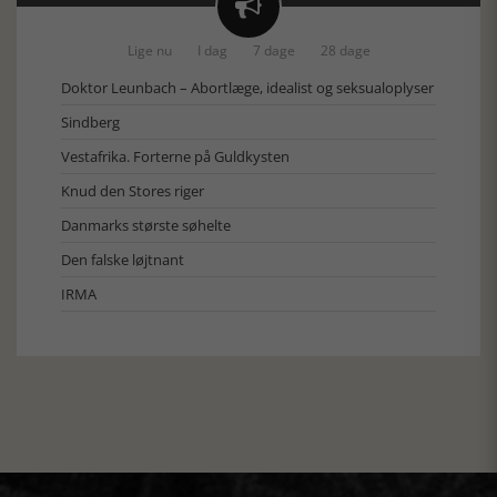

Lige nu
I dag
7 dage
28 dage
Doktor Leunbach – Abortlæge, idealist og seksualoplyser
Sindberg
Vestafrika. Forterne på Guldkysten
Knud den Stores riger
Danmarks største søhelte
Den falske løjtnant
IRMA