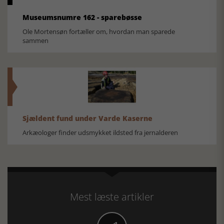
Museumsnumre 162 - sparebøsse
Ole Mortensøn fortæller om, hvordan man sparede
sammen
Sjældent fund under Varde Kaserne
Arkæologer finder udsmykket ildsted fra jernalderen
Mest læste artikler