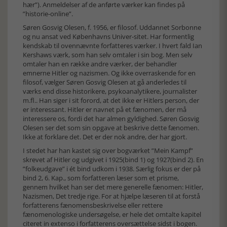
hær”). Anmeldelser af de anførte værker kan findes på
”historie-online”.
Søren Gosvig Olesen, f. 1956, er filosof. Uddannet Sorbonne
og nu ansat ved Københavns Univer-sitet. Har formentlig
kendskab til ovennævnte forfatteres værker. I hvert fald Ian
Kershaws værk, som han selv omtaler i sin bog. Men selv
omtaler han en række andre værker, der behandler
emnerne Hitler og nazismen. Og ikke overraskende for en
filosof, vælger Søren Gosvig Olesen at gå anderledes til
værks end disse historikere, psykoanalytikere, journalister
m.fl.. Han siger i sit forord, at det ikke er Hitlers person, der
er interessant. Hitler er navnet på et fænomen, der må
interessere os, fordi det har almen gyldighed. Søren Gosvig
Olesen ser det som sin opgave at beskrive dette fænomen.
Ikke at forklare det. Det er der nok andre, der har gjort.
I stedet har han kastet sig over bogværket ”Mein Kampf”
skrevet af Hitler og udgivet i 1925(bind 1) og 1927(bind 2). En
”folkeudgave” i ét bind udkom i 1938. Særlig fokus er der på
bind 2, 6. Kap., som forfatteren læser som et prisme,
gennem hvilket han ser det mere generelle fænomen: Hitler,
Nazismen, Det tredje rige. For at hjælpe læseren til at forstå
forfatterens fænomensbeskrivelse eller rettere
fænomenologiske undersøgelse, er hele det omtalte kapitel
citeret in extenso i forfatterens oversættelse sidst i bogen.