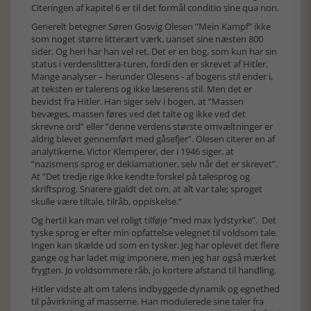
Citeringen af kapitel 6 er til det formål conditio sine qua non.
Generelt betegner Søren Gosvig Olesen ”Mein Kampf” ikke
som noget større litterært værk, uanset sine næsten 800
sider. Og heri har han vel ret. Det er en bog, som kun har sin
status i verdenslittera-turen, fordi den er skrevet af Hitler.
Mange analyser – herunder Olesens - af bogens stil ender i,
at teksten er talerens og ikke læserens stil. Men det er
bevidst fra Hitler. Han siger selv i bogen, at ”Massen
bevæges, massen føres ved det talte og ikke ved det
skrevne ord” eller ”denne verdens største omvæltninger er
aldrig blevet gennemført med gåsefjer”. Olesen citerer en af
analytikerne, Victor Klemperer, der i 1946 siger, at
”nazismens sprog er deklamationer, selv når det er skrevet”.
At ”Det tredje rige ikke kendte forskel på talesprog og
skriftsprog. Snarere gjaldt det om, at alt var tale; sproget
skulle være tiltale, tilråb, oppiskelse.”
Og hertil kan man vel roligt tilføje ”med max lydstyrke”. Det
tyske sprog er efter min opfattelse velegnet til voldsom tale.
Ingen kan skælde ud som en tysker. Jeg har oplevet det flere
gange og har ladet mig imponere, men jeg har også mærket
frygten. Jo voldsommere råb, jo kortere afstand til handling.
Hitler vidste alt om talens indbyggede dynamik og egnethed
til påvirkning af masserne. Han modulerede sine taler fra