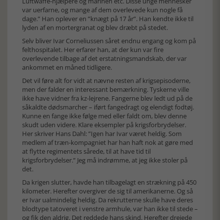
Luftwaffe-hjælpere og marinen etc. Disse unge mennesker
var uerfarne, og mange af dem overlevede kun nogle få
dage.” Han oplever en ”knægt på 17 år”. Han kendte ikke til
lyden af en mortergranat og blev dræbt på stedet.
Selv bliver Ivar Corneliussen såret endnu engang og kom på
felthospitalet. Her erfarer han, at der kun var fire
overlevende tilbage af det erstatningsmandskab, der var
ankommet en måned tidligere.
Det vil føre alt for vidt at nævne resten af krigsepisoderne,
men der falder en interessant bemærkning. Tyskerne ville
ikke have vidner fra kz-lejrene. Fangerne blev ledt ud på de
såkaldte dødsmarcher – iført fangedragt og elendigt fodtøj.
Kunne en fange ikke følge med eller faldt om, blev denne
skudt uden videre. Klare eksempler på krigsforbrydelser.
Her skriver Hans Dahl: ”Igen har Ivar været heldig. Som
medlem af træn-kompagniet har han haft nok at gøre med
at flytte regimentets sårede, til at have tid til
krigsforbrydelser.” Jeg må indrømme, at jeg ikke stoler på
det.
Da krigen slutter, havde han tilbagelagt en strækning på 450
kilometer. Herefter overgiver de sig til amerikanerne. Og så
er Ivar ualmindelig heldig. Da rekrutterne skulle have deres
blodtype tatoveret i venstre armhule, var han ikke til stede –
og fik den aldrig. Det reddede hans skind. Herefter drejede