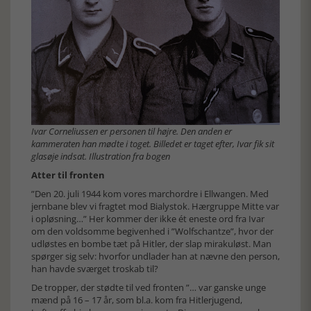
Ivar Corneliussen er personen til højre. Den anden er
kammeraten han mødte i toget. Billedet er taget efter, Ivar fik sit
glasøje indsat. Illustration fra bogen
Atter til fronten
”Den 20. juli 1944 kom vores marchordre i Ellwangen. Med
jernbane blev vi fragtet mod Bialystok. Hærgruppe Mitte var
i opløsning…” Her kommer der ikke ét eneste ord fra Ivar
om den voldsomme begivenhed i ”Wolfschantze”, hvor der
udløstes en bombe tæt på Hitler, der slap mirakuløst. Man
spørger sig selv: hvorfor undlader han at nævne den person,
han havde sværget troskab til?
De tropper, der stødte til ved fronten ”… var ganske unge
mænd på 16 – 17 år, som bl.a. kom fra Hitlerjugend,