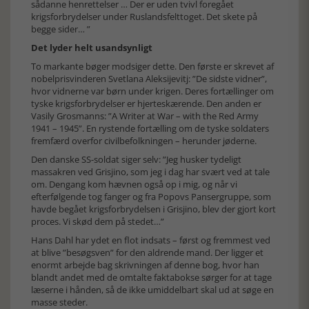
sådanne henrettelser … Der er uden tvivl foregået
krigsforbrydelser under Ruslandsfelttoget. Det skete på
begge sider… ”
Det lyder helt usandsynligt
To markante bøger modsiger dette. Den første er skrevet af
nobelprisvinderen Svetlana Aleksijevitj: ”De sidste vidner”,
hvor vidnerne var børn under krigen. Deres fortællinger om
tyske krigsforbrydelser er hjerteskærende. Den anden er
Vasily Grosmanns: ”A Writer at War – with the Red Army
1941 – 1945”. En rystende fortælling om de tyske soldaters
fremfærd overfor civilbefolkningen – herunder jøderne.
Den danske SS-soldat siger selv: ”Jeg husker tydeligt
massakren ved Grisjino, som jeg i dag har svært ved at tale
om. Dengang kom hævnen også op i mig, og når vi
efterfølgende tog fanger og fra Popovs Pansergruppe, som
havde begået krigsforbrydelsen i Grisjino, blev der gjort kort
proces. Vi skød dem på stedet…”
Hans Dahl har ydet en flot indsats – først og fremmest ved
at blive ”besøgsven” for den aldrende mand. Der ligger et
enormt arbejde bag skrivningen af denne bog, hvor han
blandt andet med de omtalte faktabokse sørger for at tage
læserne i hånden, så de ikke umiddelbart skal ud at søge en
masse steder.