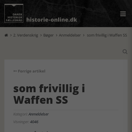
2. Verdenskrig
Bøger
Anmeldelser
som frivillig i Waffen SS





Forrige artikel
som frivillig i
Waffen SS
Kategori:
Anmeldelser
Visninger:
4046