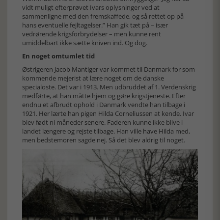
vidt muligt efterprøvet Ivars oplysninger ved at
sammenligne med den fremskaffede, og så rettet op på
hans eventuelle fejltagelser.” Han gik tæt på – især
vedrørende krigsforbrydelser – men kunne rent
umiddelbart ikke sætte kniven ind. Og dog.
En noget omtumlet tid
Østrigeren Jacob Mantiger var kommet til Danmark for som
kommende mejerist at lære noget om de danske
specialoste. Det var i 1913. Men udbruddet af 1. Verdenskrig
medførte, at han måtte hjem og gøre krigstjeneste. Efter
endnu et afbrudt ophold i Danmark vendte han tilbage i
1921. Her lærte han pigen Hilda Corneliussen at kende. Ivar
blev født ni måneder senere. Faderen kunne ikke blive i
landet længere og rejste tilbage. Han ville have Hilda med,
men bedstemoren sagde nej. Så det blev aldrig til noget.