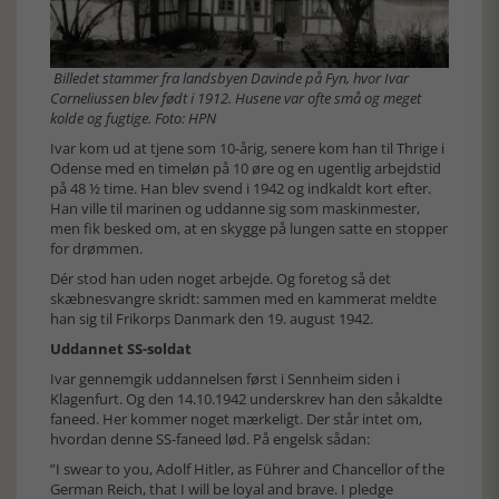
Billedet stammer fra landsbyen Davinde på Fyn, hvor Ivar
Corneliussen blev født i 1912. Husene var ofte små og meget
kolde og fugtige. Foto: HPN
Ivar kom ud at tjene som 10-årig, senere kom han til Thrige i
Odense med en timeløn på 10 øre og en ugentlig arbejdstid
på 48 ½ time. Han blev svend i 1942 og indkaldt kort efter.
Han ville til marinen og uddanne sig som maskinmester,
men fik besked om, at en skygge på lungen satte en stopper
for drømmen.
Dér stod han uden noget arbejde. Og foretog så det
skæbnesvangre skridt: sammen med en kammerat meldte
han sig til Frikorps Danmark den 19. august 1942.
Uddannet SS-soldat
Ivar gennemgik uddannelsen først i Sennheim siden i
Klagenfurt. Og den 14.10.1942 underskrev han den såkaldte
faneed. Her kommer noget mærkeligt. Der står intet om,
hvordan denne SS-faneed lød. På engelsk sådan:
”I swear to you, Adolf Hitler, as Führer and Chancellor of the
German Reich, that I will be loyal and brave. I pledge