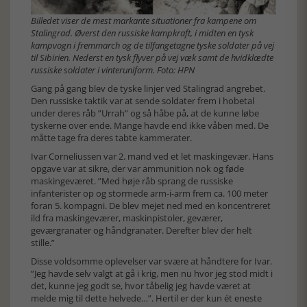
Billedet viser de mest markante situationer fra kampene om
Stalingrad. Øverst den russiske kampkraft, i midten en tysk
kampvogn i fremmarch og de tilfangetagne tyske soldater på vej
til Sibirien. Nederst en tysk flyver på vej væk samt de hvidklædte
russiske soldater i vinteruniform. Foto: HPN
Gang på gang blev de tyske linjer ved Stalingrad angrebet.
Den russiske taktik var at sende soldater frem i hobetal
under deres råb ”Urrah” og så håbe på, at de kunne løbe
tyskerne over ende. Mange havde end ikke våben med. De
måtte tage fra deres tabte kammerater.
Ivar Corneliussen var 2. mand ved et let maskingevær. Hans
opgave var at sikre, der var ammunition nok og føde
maskingeværet. ”Med høje råb sprang de russiske
infanterister op og stormede arm-i-arm frem ca. 100 meter
foran 5. kompagni. De blev mejet ned med en koncentreret
ild fra maskingeværer, maskinpistoler, geværer,
geværgranater og håndgranater. Derefter blev der helt
stille.”
Disse voldsomme oplevelser var svære at håndtere for Ivar.
”Jeg havde selv valgt at gå i krig, men nu hvor jeg stod midt i
det, kunne jeg godt se, hvor tåbelig jeg havde været at
melde mig til dette helvede…”. Hertil er der kun ét eneste