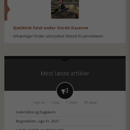
Sjældent fund under Varde Kaserne
Arkæologer finder udsmykket ildsted fra jernalderen
Mest læste artikler

Lige nu
I dag
7 dage
28 dage
Halvmåne og hagekors
Bogstakken, uge 41, 2021
I dette øjeblik meddeles det...