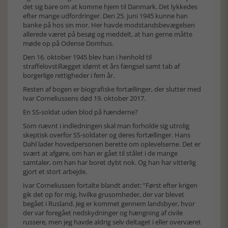
det sig bare om at komme hjem til Danmark. Det lykkedes
efter mange udfordringer. Den 25. juni 1945 kunne han
banke på hos sin mor. Her havde modstandsbevægelsen
allerede været på besøg og meddelt, at han gerne måtte
møde op på Odense Domhus.
Den 16. oktober 1945 blev han i henhold til
straffelovstillægget idømt et års fængsel samt tab af
borgerlige rettigheder i fem år.
Resten af bogen er biografiske fortællinger, der slutter med
Ivar Corneliussens død 19. oktober 2017.
En SS-soldat uden blod på hænderne?
Som nævnt i indledningen skal man forholde sig utrolig
skeptisk overfor SS-soldater og deres fortællinger. Hans
Dahl lader hovedpersonen berette om oplevelserne. Det er
svært at afgøre, om han er gået til stålet i de mange
samtaler, om han har boret dybt nok. Og han har vitterlig
gjort et stort arbejde.
Ivar Corneliussen fortalte blandt andet: ”Først efter krigen
gik det op for mig, hvilke grusomheder, der var blevet
begået i Rusland. Jeg er kommet gennem landsbyer, hvor
der var foregået nedskydninger og hængning af civile
russere, men jeg havde aldrig selv deltaget i eller overværet