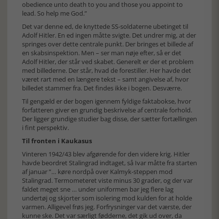
obedience unto death to you and those you appoint to
lead. So help me God.”
Det var denne ed, de knyttede SS-soldaterne ubetinget til
Adolf Hitler. En ed ingen måtte svigte. Det undrer mig, at der
springes over dette centrale punkt. Der bringes et billede af
en skabsinspektion. Men – ser man nøje efter, så er det
Adolf Hitler, der står ved skabet. Generelt er der et problem
med billederne. Der står, hvad de forestiller. Her havde det
været rart med en længere tekst – samt angivelse af, hvor
billedet stammer fra. Det findes ikke i bogen. Desværre.
Til gengæld er der bogen igennem fyldige faktabokse, hvor
forfatteren giver en grundig beskrivelse af centrale forhold.
Der ligger grundige studier bag disse, der sætter fortællingen
i fint perspektiv.
Til fronten i Kaukasus
Vinteren 1942/43 blev afgørende for den videre krig. Hitler
havde beordret Stalingrad indtaget, så Ivar måtte fra starten
af januar ”… køre nordpå over Kalmyk-steppen mod
Stalingrad. Termometeret viste minus 30 grader, og der var
faldet meget sne … under uniformen bar jeg flere lag
undertøj og skjorter som isolering mod kulden for at holde
varmen. Alligevel frøs jeg. Forfrysninger var det værste, der
kunne ske. Det var særligt fødderne, det gik ud over, da