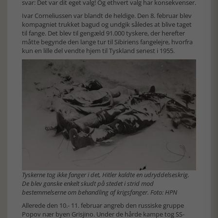
svar: Det var dit eget valg! Og ethvert valg har konsekvenser.
Ivar Corneliussen var blandt de heldige. Den 8. februar blev
kompagniet trukket bagud og undgik således at blive taget
til fange. Det blev til gengæld 91.000 tyskere, der herefter
måtte begynde den lange tur til Sibiriens fangelejre, hvorfra
kun en lille del vendte hjem til Tyskland senest i 1955.
Tyskerne tog ikke fanger i det, Hitler kaldte en udryddelseskrig.
De blev ganske enkelt skudt på stedet i strid mod
bestemmelserne om behandling af krigsfanger. Foto: HPN
Allerede den 10.- 11. februar angreb den russiske gruppe
Popov nær byen Grisjino. Under de hårde kampe tog SS-