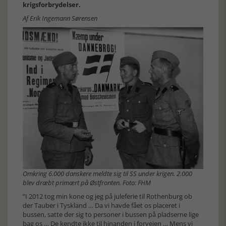
krigsforbrydelser.
Af Erik Ingemann Sørensen
Omkring 6.000 danskere meldte sig til SS under krigen. 2.000
blev dræbt primært på Østfronten. Foto: FHM
”I 2012 tog min kone og jeg på juleferie til Rothenburg ob
der Tauber i Tyskland … Da vi havde fået os placeret i
bussen, satte der sig to personer i bussen på pladserne lige
bag os … De kendte ikke til hinanden i forvejen … Mens vi