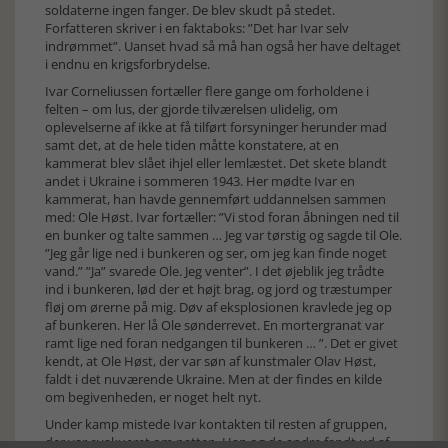
soldaterne ingen fanger. De blev skudt på stedet.
Forfatteren skriver i en faktaboks: ”Det har Ivar selv
indrømmet”. Uanset hvad så må han også her have deltaget
i endnu en krigsforbrydelse.
Ivar Corneliussen fortæller flere gange om forholdene i
felten – om lus, der gjorde tilværelsen ulidelig, om
oplevelserne af ikke at få tilført forsyninger herunder mad
samt det, at de hele tiden måtte konstatere, at en
kammerat blev slået ihjel eller lemlæstet. Det skete blandt
andet i Ukraine i sommeren 1943. Her mødte Ivar en
kammerat, han havde gennemført uddannelsen sammen
med: Ole Høst. Ivar fortæller: ”Vi stod foran åbningen ned til
en bunker og talte sammen … Jeg var tørstig og sagde til Ole.
”Jeg går lige ned i bunkeren og ser, om jeg kan finde noget
vand.” ”Ja” svarede Ole. Jeg venter”. I det øjeblik jeg trådte
ind i bunkeren, lød der et højt brag, og jord og træstumper
fløj om ørerne på mig. Døv af eksplosionen kravlede jeg op
af bunkeren. Her lå Ole sønderrevet. En mortergranat var
ramt lige ned foran nedgangen til bunkeren … ”. Det er givet
kendt, at Ole Høst, der var søn af kunstmaler Olav Høst,
faldt i det nuværende Ukraine. Men at der findes en kilde
om begivenheden, er noget helt nyt.
Under kamp mistede Ivar kontakten til resten af gruppen,
der var evakueret om natten. Han og de andre fandt ud af,