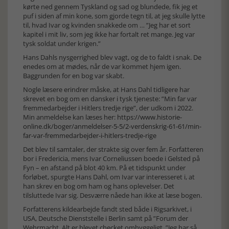
kørte ned gennem Tyskland og sad og blundede, fik jeg et
puf i siden af min kone, som gjorde tegn til, at jeg skulle lytte
til, hvad Ivar og kvinden snakkede om … ”Jeg har et sort
kapitel i mit liv, som jeg ikke har fortalt ret mange. Jeg var
tysk soldat under krigen.”
Hans Dahls nysgerrighed blev vagt, og de to faldt i snak. De
enedes om at mødes, når de var kommet hjem igen.
Baggrunden for en bog var skabt.
Nogle læsere erindrer måske, at Hans Dahl tidligere har
skrevet en bog om en dansker i tysk tjeneste: ”Min far var
fremmedarbejder i Hitlers tredje rige”, der udkom i 2022.
Min anmeldelse kan læses her:
https://www.historie-
online.dk/boger/anmeldelser-5-5/2-verdenskrig-61-61/min-
far-var-fremmedarbejder-i-hitlers-tredje-rige
Det blev til samtaler, der strakte sig over fem år. Forfatteren
bor i Fredericia, mens Ivar Corneliussen boede i Gelsted på
Fyn – en afstand på blot 40 km. På et tidspunkt under
forløbet, spurgte Hans Dahl, om Ivar var interesseret i, at
han skrev en bog om ham og hans oplevelser. Det
tilsluttede Ivar sig. Desværre nåede han ikke at læse bogen.
Forfatterens kildearbejde fandt sted både i Rigsarkivet, i
USA, Deutsche Dienststelle i Berlin samt på ”Forum der
Wehrmacht. Alt er blevet checket omhyggeligt. ”Jeg har så