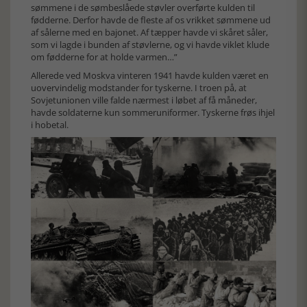
sømmene i de sømbeslåede støvler overførte kulden til
fødderne. Derfor havde de fleste af os vrikket sømmene ud
af sålerne med en bajonet. Af tæpper havde vi skåret såler,
som vi lagde i bunden af støvlerne, og vi havde viklet klude
om fødderne for at holde varmen…”
Allerede ved Moskva vinteren 1941 havde kulden været en
uovervindelig modstander for tyskerne. I troen på, at
Sovjetunionen ville falde nærmest i løbet af få måneder,
havde soldaterne kun sommeruniformer. Tyskerne frøs ihjel
i hobetal.