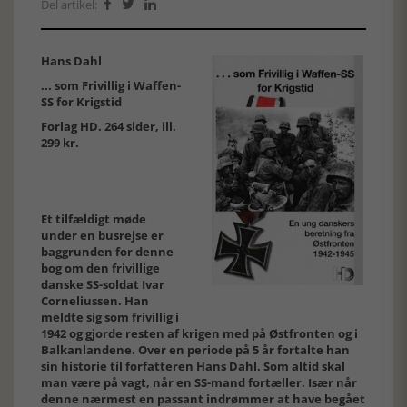
Del artikel:



Hans Dahl
... som Frivillig i Waffen-
SS for Krigstid
Forlag HD. 264 sider, ill.
299 kr.
Et tilfældigt møde
under en busrejse er
baggrunden for denne
bog om den frivillige
danske SS-soldat Ivar
Corneliussen. Han
meldte sig som frivillig i
1942 og gjorde resten af krigen med på Østfronten og i
Balkanlandene. Over en periode på 5 år fortalte han
sin historie til forfatteren Hans Dahl. Som altid skal
man være på vagt, når en SS-mand fortæller. Især når
denne nærmest en passant indrømmer at have begået