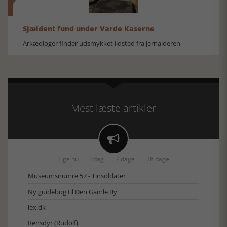
Sjældent fund under Varde Kaserne
Arkæologer finder udsmykket ildsted fra jernalderen
Mest læste artikler

Lige nu
I dag
7 dage
28 dage
Museumsnumre 57 - Tinsoldater
Ny guidebog til Den Gamle By
lex.dk
Rensdyr (Rudolf)