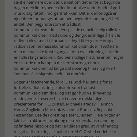
tænke nærmere over det, uanset om det er for at begynde
dagen med lidt nyheder eller for at blive underholdt af god
musik bag rattet i morgentrafikken. Det er derfor også en
øjenåbner for mange, at radioen begyndte som noget helt
andet. Den begyndte som et trådløst
kommunikationsmiddel, der spillede en helt særlig rolle for
kommunikationen med skibe, og der gik adskillige årtier, før
radioen blev tænkt til broadcasting. Hitler gjorde brug af
radioen som et massekommunikationsmiddel i 1930’erne,
men det var ikke første gang, at den nye teknologi spillede
en rolle i krigshistorien. Radioens tidlige historie er om noget
en historie om kampen mellem stormagter om
kommunikationen på lange distancer og til søs, og hvert
land har så at sige sine helte på området.
Bogen er fascinerende, fordi Lise Bock har sat sig for at
fortælle radioens tidlige historie som trådløst
kommunikationsmiddel, og det gør hun velskrevet og
medrivende. Læseren bliver i nævnte rækkefølge
præsenteret for H.C. Ørsted, Michael Faraday, Heinrich
Hertz, Guglielmo Marconi, Valdemar Poulsen, Reginald
Fessenden, Lee de Forest og Peter L. Jensen. Hele bogen er
faktisk struktureret omkring disse videnskabsmænd og
opfinderes historie og det i en sådan grad, at vi når endog
meget vidt omkring. I kapitlet om H.C. Ørsted er det ikke