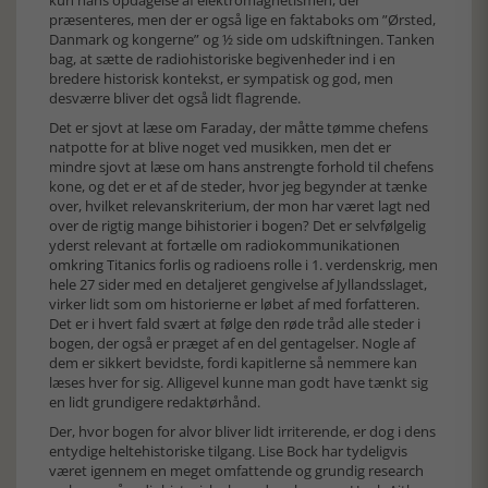
kun hans opdagelse af elektromagnetismen, der
præsenteres, men der er også lige en faktaboks om ”Ørsted,
Danmark og kongerne” og ½ side om udskiftningen. Tanken
bag, at sætte de radiohistoriske begivenheder ind i en
bredere historisk kontekst, er sympatisk og god, men
desværre bliver det også lidt flagrende.
Det er sjovt at læse om Faraday, der måtte tømme chefens
natpotte for at blive noget ved musikken, men det er
mindre sjovt at læse om hans anstrengte forhold til chefens
kone, og det er et af de steder, hvor jeg begynder at tænke
over, hvilket relevanskriterium, der mon har været lagt ned
over de rigtig mange bihistorier i bogen? Det er selvfølgelig
yderst relevant at fortælle om radiokommunikationen
omkring Titanics forlis og radioens rolle i 1. verdenskrig, men
hele 27 sider med en detaljeret gengivelse af Jyllandsslaget,
virker lidt som om historierne er løbet af med forfatteren.
Det er i hvert fald svært at følge den røde tråd alle steder i
bogen, der også er præget af en del gentagelser. Nogle af
dem er sikkert bevidste, fordi kapitlerne så nemmere kan
læses hver for sig. Alligevel kunne man godt have tænkt sig
en lidt grundigere redaktørhånd.
Der, hvor bogen for alvor bliver lidt irriterende, er dog i dens
entydige heltehistoriske tilgang. Lise Bock har tydeligvis
været igennem en meget omfattende og grundig research