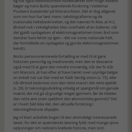
og har også radiohistoriske hovedværker som Hugh Aitkens
bøger og Hans Buhls spændende forskning i Valdemar
Poulsens buesender på litteraturlisten. Det er dog alligevel,
som om hun har læst mere i selvbiografierne og de
(nationale) heltebeskrivelser, og det nævnes fx ikke, at H.C.
Ørsted nok i virkeligheden blev overhalet af en italiener, når
det gjaldt opdagelsen af elektromagnetismen (men ånd som
dansker bare lettet op igen – det var vores nationale helt,
der formidlede sin opdagelse og gjorde elektromagnetismen
kendt).
Bocks personorienterede fortælling er med til at gøre
historien personlig og medrivende, men den er desværre
også med til at gøre den mindre troværdig, når der fx står
om Marconi, at han efter at have tænkt over usynlige bølger
en enkelt nat var klar med en fuldt færdig vision (s. 73), eller
når Ørsted beskrives som den rette mand i det rette øjeblik
(s. 29). Er teknologiudvikling virkelig et spørgsmål om geniale
mænd, der må gå så grueligt meget igennem, før de tildeles
den rette ære (men sjældent den økonomiske gevinst)? Det
er i hvert fald ikke det, den aktuelle forskning i
teknologihistorie afspejler.
Jeg vil klart anbefale bogen til den almindeligt interesserede
læser, for den er spændende læsning fyldt med mange sjove
oplysninger om radioens krøllede historie, men som