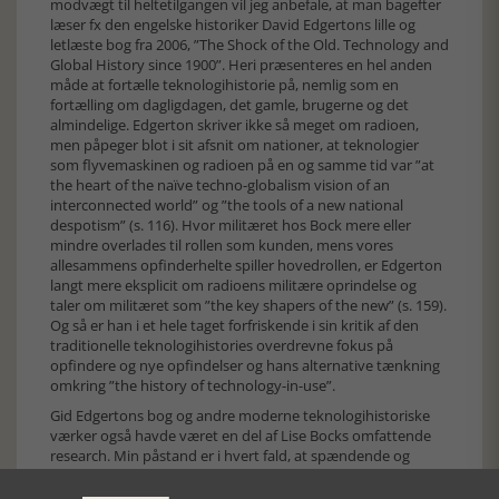
modvægt til heltetilgangen vil jeg anbefale, at man bagefter
læser fx den engelske historiker David Edgertons lille og
letlæste bog fra 2006, ”The Shock of the Old. Technology and
Global History since 1900”. Heri præsenteres en hel anden
måde at fortælle teknologihistorie på, nemlig som en
fortælling om dagligdagen, det gamle, brugerne og det
almindelige. Edgerton skriver ikke så meget om radioen,
men påpeger blot i sit afsnit om nationer, at teknologier
som flyvemaskinen og radioen på en og samme tid var ”at
the heart of the naïve techno-globalism vision of an
interconnected world” og ”the tools of a new national
despotism” (s. 116). Hvor militæret hos Bock mere eller
mindre overlades til rollen som kunden, mens vores
allesammens opfinderhelte spiller hovedrollen, er Edgerton
langt mere eksplicit om radioens militære oprindelse og
taler om militæret som ”the key shapers of the new” (s. 159).
Og så er han i et hele taget forfriskende i sin kritik af den
traditionelle teknologihistories overdrevne fokus på
opfindere og nye opfindelser og hans alternative tænkning
omkring ”the history of technology-in-use”.
Gid Edgertons bog og andre moderne teknologihistoriske
værker også havde været en del af Lise Bocks omfattende
research. Min påstand er i hvert fald, at spændende og
medrivende bøger om teknologihistoriske emner ikke
behøver at lade sig nøjes med historien om heltene. Der