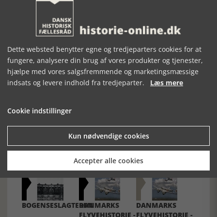
gemmer sig også gode – og måske endnu bedre – historier
mange andre steder. Og dem håber jeg, at Lise Bock vil tage
fat i på et senere tidspunkt.
Historie-online.dk, den 23. maj 2017
Dette websted benytter egne og tredjeparters cookies for at
fungere, analysere din brug af vores produkter og tjenester,
hjælpe med vores salgsfremmende og marketingsmæssige
indsats og levere indhold fra tredjeparter.
Læs mere
Forrige artikel
Cookie indstillinger
Kun nødvendige cookies
SE RELATEREDE ARTIKLER
Accepter alle cookies
BOGENSESLAGTEREN
DANMARKS
DANMARKS
FLYVEHISTORIE -
FLYVEHISTORIE -