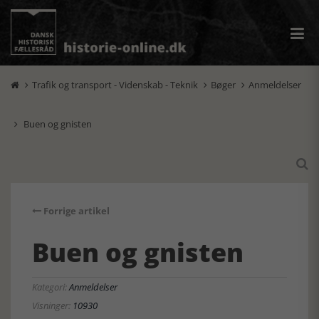
Trafik og transport - Videnskab - Teknik
Bøger
Anmeldelser



Buen og gnisten


Forrige artikel
Buen og gnisten
Kategori:
Anmeldelser
Visninger:
10930