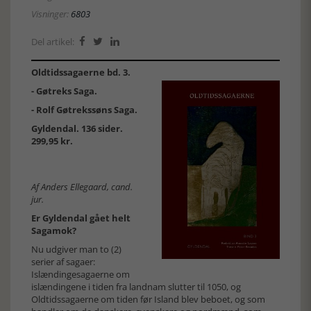
Visninger:
6803
Del artikel:



Oldtidssagaerne bd. 3.
- Gøtreks Saga.
- Rolf Gøtrekssøns Saga.
Gyldendal. 136 sider.
299,95 kr.
Af Anders Ellegaard, cand.
jur.
Er Gyldendal gået helt
Sagamok?
Nu udgiver man to (2)
serier af sagaer:
Islændingesagaerne om
islændingene i tiden fra landnam slutter til 1050, og
Oldtidssagaerne om tiden før Island blev beboet, og som