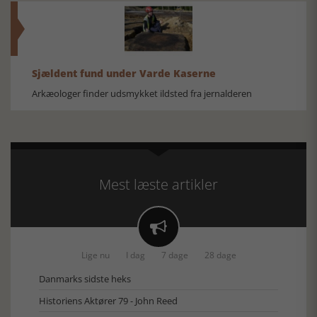
Sjældent fund under Varde Kaserne
Arkæologer finder udsmykket ildsted fra jernalderen
Mest læste artikler

Lige nu
I dag
7 dage
28 dage
Danmarks sidste heks
Historiens Aktører 79 - John Reed