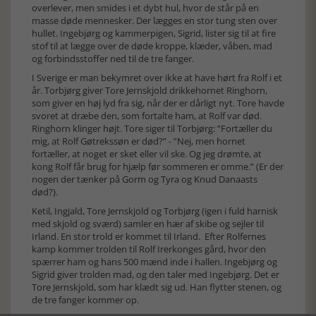
overlever, men smides i et dybt hul, hvor de står på en
masse døde mennesker. Der lægges en stor tung sten over
hullet. Ingebjørg og kammerpigen, Sigrid, lister sig til at fire
stof til at lægge over de døde kroppe, klæder, våben, mad
og forbindsstoffer ned til de tre fanger.
I Sverige er man bekymret over ikke at have hørt fra Rolf i et
år. Torbjørg giver Tore Jernskjold drikkehornet Ringhorn,
som giver en høj lyd fra sig, når der er dårligt nyt. Tore havde
svoret at dræbe den, som fortalte ham, at Rolf var død.
Ringhorn klinger højt. Tore siger til Torbjørg: ”Fortæller du
mig, at Rolf Gøtrekssøn er død?” - ”Nej, men hornet
fortæller, at noget er sket eller vil ske. Og jeg drømte, at
kong Rolf får brug for hjælp før sommeren er omme.” (Er der
nogen der tænker på Gorm og Tyra og Knud Danaasts
død?).
Ketil, Ingjald, Tore Jernskjold og Torbjørg (igen i fuld harnisk
med skjold og sværd) samler en hær af skibe og sejler til
Irland. En stor trold er kommet til Irland. Efter Rolfernes
kamp kommer trolden til Rolf Irerkonges gård, hvor den
spærrer ham og hans 500 mænd inde i hallen. Ingebjørg og
Sigrid giver trolden mad, og den taler med Ingebjørg. Det er
Tore Jernskjold, som har klædt sig ud. Han flytter stenen, og
de tre fanger kommer op.