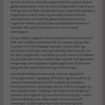
en bror til Grimar. Grimner dræber Rolfs fire mænd med et
glødende jernspyd, men vil vente til dagen efter med at pine
Rolf og Asmund ihjel. Da kæmpen sover, jager Rolf kæmpens
meget store sværd i ham, og samtidig stikker Asmund
kæmpens øjne ud med det glødende jernspyd. (Er der
nogen der tænker på Odysseen og kyklopen Polyfemos?).
Kæmpen dør og Rolf beholder hans store sværd:
Kæmpegave.
Kong Halfdans rådgiver Tore Jernskjold fraråder kamp mod
Rolf, men Halfdans bersærker får sat kampen i gang. Åløv
overtaler Tore til at deltage i kampen, og han såres og
forsvinder. Rolf finder ham og helbreder det store sår, han
har fået i bugskindet. Tore bliver nu Rolfs mand. På Halfdans
borg holdes der bryllup mellem Åløv og Ketil. Rolf giver Ketil
kongemagt over Götaland; Ingjald tager hjem til Danmark;
kong Erik dør og Rolf bliver konge i hele Sverige.
Den fjerde frierfærd er Asmunds. Han har kig på Rolf
Irerkonges datter Ingebjørg. Rolf Irerkonge er kendt for at
være en helvedeshund, fuld af ondskab og trolddom.
Asmund insisterer, og de tager afsted, med kun dragen og
tolv langskibe efter Torbjørgs råd. På grund af dårligt vejr
standser de i England og overvintrer hos kong Ella. I Irland
kommer Rolf og hans 4.000 mænd i kamp mod Rolf
Irerkonges 10.000 mænd. Kun Rolf, Asmund og Grim