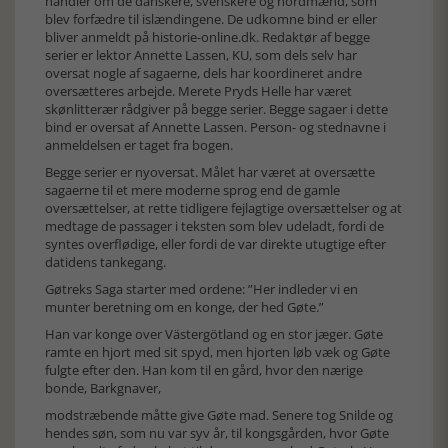
handler om de danskere, svenskere og nordmænd, som
blev forfædre til islændingene. De udkomne bind er eller
bliver anmeldt på historie-online.dk. Redaktør af begge
serier er lektor Annette Lassen, KU, som dels selv har
oversat nogle af sagaerne, dels har koordineret andre
oversætteres arbejde. Merete Pryds Helle har været
skønlitterær rådgiver på begge serier. Begge sagaer i dette
bind er oversat af Annette Lassen. Person- og stednavne i
anmeldelsen er taget fra bogen.
Begge serier er nyoversat. Målet har været at oversætte
sagaerne til et mere moderne sprog end de gamle
oversættelser, at rette tidligere fejlagtige oversættelser og at
medtage de passager i teksten som blev udeladt, fordi de
syntes overflødige, eller fordi de var direkte utugtige efter
datidens tankegang.
Gøtreks Saga starter med ordene: ”Her indleder vi en
munter beretning om en konge, der hed Gøte.”
Han var konge over Västergötland og en stor jæger. Gøte
ramte en hjort med sit spyd, men hjorten løb væk og Gøte
fulgte efter den. Han kom til en gård, hvor den nærige
bonde, Barkgnaver,
modstræbende måtte give Gøte mad. Senere tog Snilde og
hendes søn, som nu var syv år, til kongsgården, hvor Gøte