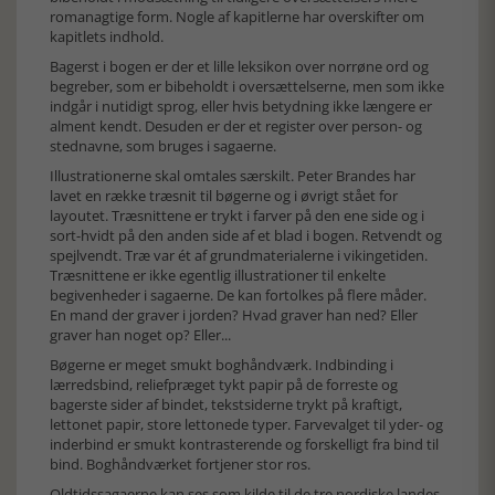
romanagtige form. Nogle af kapitlerne har overskifter om
kapitlets indhold.
Bagerst i bogen er der et lille leksikon over norrøne ord og
begreber, som er bibeholdt i oversættelserne, men som ikke
indgår i nutidigt sprog, eller hvis betydning ikke længere er
alment kendt. Desuden er der et register over person- og
stednavne, som bruges i sagaerne.
Illustrationerne skal omtales særskilt. Peter Brandes har
lavet en række træsnit til bøgerne og i øvrigt stået for
layoutet. Træsnittene er trykt i farver på den ene side og i
sort-hvidt på den anden side af et blad i bogen. Retvendt og
spejlvendt. Træ var ét af grundmaterialerne i vikingetiden.
Træsnittene er ikke egentlig illustrationer til enkelte
begivenheder i sagaerne. De kan fortolkes på flere måder.
En mand der graver i jorden? Hvad graver han ned? Eller
graver han noget op? Eller...
Bøgerne er meget smukt boghåndværk. Indbinding i
lærredsbind, reliefpræget tykt papir på de forreste og
bagerste sider af bindet, tekstsiderne trykt på kraftigt,
lettonet papir, store lettonede typer. Farvevalget til yder- og
inderbind er smukt kontrasterende og forskelligt fra bind til
bind. Boghåndværket fortjener stor ros.
Oldtidssagaerne kan ses som kilde til de tre nordiske landes