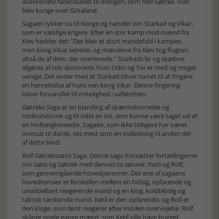
anerkendte faderskabet til drengen, som hed Gøtrek. Han
blev konge over Götaland.
Sagaen rykker nu til Norge og handler om Starkad og Vikar,
som er vældige krigere. Efter en stor kamp mod mænd fra
Kiev hedder det: ”Der blev et stort mandefald i kampen,
men kong Vikar sejrede, og mændene fra Kiev tog flugten,
altså de af dem, der overlevede.” Starkads liv og skæbne
afgøres af tolv dommere, hvor Odin og Tor er med og meget
uenige. Det ender med at Starkad bliver narret til at fingere
en henrettelse af hans ven kong Vikar. Denne fingering
bliver forvandlet til virkelighed i udførelsen.
Gøtreks Saga er en blanding af skæmtekomedie og
molbohistorie og til sidst en list, som kunne være taget ud af
en Holbergkomedie. Sagaen, som ikke tidligere har været
oversat til dansk, ses mest som en indledning til anden del
af dette bind:
Rolf Gøtrekssøns Saga. Denne saga fortsætter fortællingerne
om Gøte og Gøtrek med dennes to sønner, Ketil og Rolf,
som gennemgående hovedpersoner. Det ene af sagaens
hovedtemaer er forskellen mellem en hidsig, opfarende og
umiddelbart reagerende mand og en klog, koldblodig og
taktisk tænkende mand. Ketil er den opfarende, og Rolf er
den kloge, som først reagerer efter moden overvejelse. Rolf
skåner nogle gange mænd, som Ketil ville have hugget