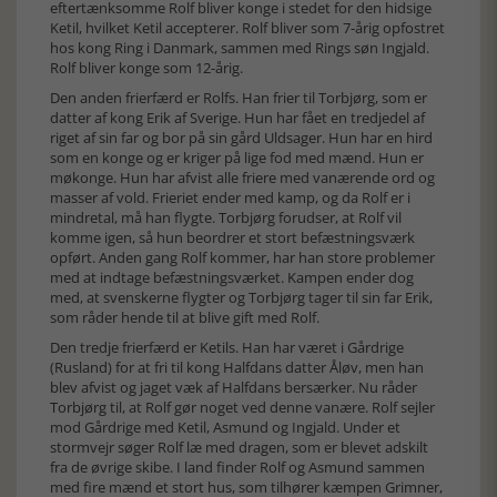
eftertænksomme Rolf bliver konge i stedet for den hidsige
Ketil, hvilket Ketil accepterer. Rolf bliver som 7-årig opfostret
hos kong Ring i Danmark, sammen med Rings søn Ingjald.
Rolf bliver konge som 12-årig.
Den anden frierfærd er Rolfs. Han frier til Torbjørg, som er
datter af kong Erik af Sverige. Hun har fået en tredjedel af
riget af sin far og bor på sin gård Uldsager. Hun har en hird
som en konge og er kriger på lige fod med mænd. Hun er
møkonge. Hun har afvist alle friere med vanærende ord og
masser af vold. Frieriet ender med kamp, og da Rolf er i
mindretal, må han flygte. Torbjørg forudser, at Rolf vil
komme igen, så hun beordrer et stort befæstningsværk
opført. Anden gang Rolf kommer, har han store problemer
med at indtage befæstningsværket. Kampen ender dog
med, at svenskerne flygter og Torbjørg tager til sin far Erik,
som råder hende til at blive gift med Rolf.
Den tredje frierfærd er Ketils. Han har været i Gårdrige
(Rusland) for at fri til kong Halfdans datter Åløv, men han
blev afvist og jaget væk af Halfdans bersærker. Nu råder
Torbjørg til, at Rolf gør noget ved denne vanære. Rolf sejler
mod Gårdrige med Ketil, Asmund og Ingjald. Under et
stormvejr søger Rolf læ med dragen, som er blevet adskilt
fra de øvrige skibe. I land finder Rolf og Asmund sammen
med fire mænd et stort hus, som tilhører kæmpen Grimner,