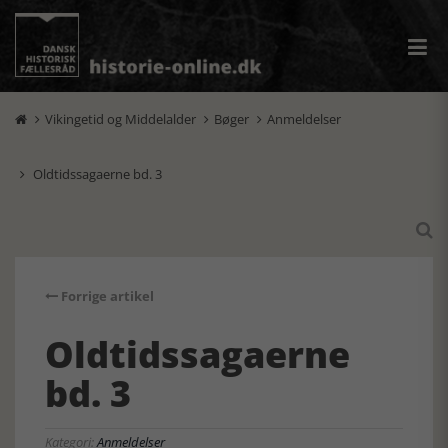
Vikingetid og Middelalder
Bøger
Anmeldelser



Oldtidssagaerne bd. 3


Forrige artikel
Oldtidssagaerne
bd. 3
Kategori:
Anmeldelser