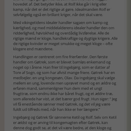
hovedet af. Det betyder ikke, at Rolf ikke går i krig eller
kamp, når det er det rigtige at gøre. Idealmanden Rolf er
selvfølgelig også en brillant kriger, når det skal være.
Med vikingetidens idealer handler sagaen om kamp og
kærlighed, og med middelalderens idealer handler den om
ridderlighed, høviskhed og overdådig livsførelse. Alle de
rigtige mænd er kloge, handlekraftige og dygtige krigere. Alle
de rigtige kvinder er meget smukke og meget kloge – ofte
klogere end mændene.
Handlingen er centreret om fire frierfærder. Den første
handler om Gøtrek, som er blevet barnløs enkemand og
noget op i årene. Han frier til Ingebjørg, som er datter af
Tore af Sogn, og som har afvist mange friere. Gøtrek har en
medbejler, en ung kongesøn, Olav. Da Ingebjørg skal vælge
mellem en ung, lovende men uprøvet mand og en ældre og
erfaren mand, sammenligner hun dem med et ungt
frugttræ, som endnu ikke har båret frugt, og et ældre træ,
som allerede har vist, at det bærer god frugt. Hun siger: ” Jeg
vil få enestående sønner med Gøtrek, og det vil jeg være
fuldt ud tilfreds med, når han ikke er her længere.”
Ingebjørg og Gøtrek får sønnerne Ketil og Rolf. Selv om Ketil
er ældst og er arving til kongemagten efter Gøtrek, kan
denne dog godt se, at det vil være bedre, at den kloge og