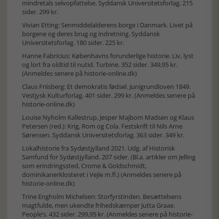
mindretals selvopfattelse. Syddansk Universitetsforlag. 215
sider. 299 kr.
Vivian Etting: Senmiddelalderens borge i Danmark. Livet på
borgene og deres brug og indretning. Syddansk
Universitetsforlag. 180 sider. 225 kr.
Hanne Fabricius: Københavns forunderlige historie. Liv, lyst
og lort fra oldtid til nutid. Turbine. 352 sider. 349,95 kr.
(Anmeldes senere på historie-online.dk)
Claus Friisberg: Et demokratis fødsel. Junigrundloven 1849.
Vestjysk Kulturforlag. 401 sider. 299 kr. (Anmeldes senere på
historie-online.dk)
Louise Nyholm Kallestrup, Jesper Majbom Madsen og Klaus
Petersen (red.): Krig, Rom og Cola. Festskrift til Nils Arne
Sørensen. Syddansk Universitetsforlag. 363 sider. 349 kr.
Lokalhistorie fra Sydøstjylland 2021. Udg. af Historisk
Samfund for Sydøstjylland. 207 sider. (Bl.a. artikler om Jelling
som erindringssted, Crome & Goldschmidt,
dominikanerklosteret i Vejle m.fl.) (Anmeldes senere på
historie-online.dk)
Trine Engholm Michelsen: Storfyrstinden. Besættelsens
magtfulde, men ukendte frihedskæmper Jutta Graae.
People’s. 432 sider. 299,95 kr. (Anmeldes senere på historie-