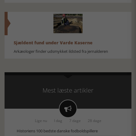
Sjældent fund under Varde Kaserne
Arkæologer finder udsmykket ildsted fra jernalderen
Mest læste artikler

Lige nu
I dag
7 dage
28 dage
Historiens 100 bedste danske fodboldspillere