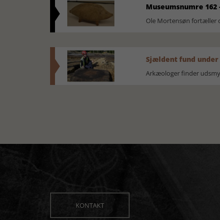
Museumsnumre 162 -
Ole Mortensøn fortælle
Sjældent fund under
Arkæologer finder udsmyk
KONTAKT