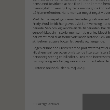
benspænd bevirkede at han ikke kunne komme frem den
meningsfuldt hverv og knyttede mange gode kontakter. 
på hjemmefronten. Hans mor var meget negativ over f
Med denne meget gennemarbejdede og velskrevne bog bl
Fredy. Poul Smidt har gravet dybt i arkiverne og har 
periode. Selv om jeg kendte en del til perioden, har d
genopfrisket sin historie, men samtidig er jeg blevet
har været med til at forme vort lands historie. Selv 
skriveform at gøre bogen let læselig og fængende.
Bogen er løbende illustreret med portrætfotografier o
kildehenvisninger og en omfattende litteratur liste, s
personregister og en billedliste. Hvis man interessere
bør snyde sig selv for. Jeg kan kun varmt anbefale den
[Historie-online.dk, den 5. maj 2020]
Forrige artikel