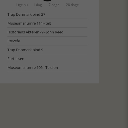
Lige nu
I dag
7 dage
28 dage
Trap Danmark bind 27
Museumsnumre 114 - telt
Historiens Aktører 79 - John Reed
Ræveår
Trap Danmark bind 9
Fortielsen
Museumsnumre 105 - Telefon