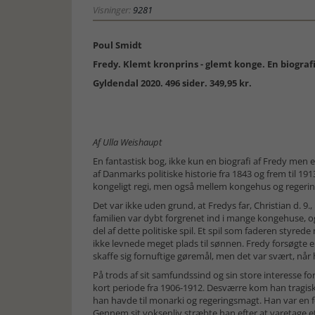
Visninger:
9281
Poul Smidt
Fredy. Klemt kronprins - glemt konge. En biografi
Gyldendal 2020. 496 sider. 349,95 kr.
Af Ulla Weishaupt
En fantastisk bog, ikke kun en biografi af Fredy me
af Danmarks politiske historie fra 1843 og frem til 19
kongeligt regi, men også mellem kongehus og regeri
Det var ikke uden grund, at Fredys far, Christian d. 9.,
familien var dybt forgrenet ind i mange kongehuse, og
del af dette politiske spil. Et spil som faderen styre
ikke levnede meget plads til sønnen. Fredy forsøgte el
skaffe sig fornuftige gøremål, men det var svært, når 
På trods af sit samfundssind og sin store interesse fo
kort periode fra 1906-1912. Desværre kom han tragiske
han havde til monarki og regeringsmagt. Han var en 
Gennem sit voksenliv stræbte han efter at varetage e