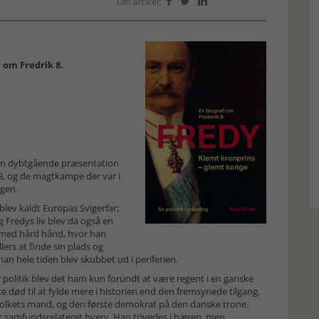
Del artikel:



 om Fredrik 8.
n en dybtgående præsentation
13, og de magtkampe der var i
ngen.
 blev kaldt Europas Svigerfar;
 Fredys liv blev da også en
de med hård hånd, hvor han
lers at finde sin plads og
han hele tiden blev skubbet ud i periferien.
r politik blev det ham kun forundt at være regent i en ganske
 død til at fylde mere i historien end den fremsynede tilgang,
folkets mand, og den første demokrat på den danske trone.
t samfundsrelateret hverv. Han trivedes i hæren, men