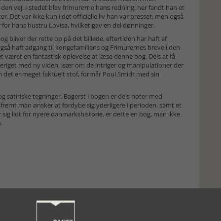
 vej. I stedet blev frimurerne hans redning, her fandt han et
Det var ikke kun i det officielle liv han var presset, men også
or hans hustru Lovisa, hvilket gav en del dønninger.
iver der rette op på det billede, eftertiden har haft af
også haft adgang til kongefamiliens og Frimurernes breve i den
et været en fantastisk oplevelse at læse denne bog. Dels at få
 beriget med ny viden, især om de intriger og manipulationer der
om det er meget faktuelt stof, formår Poul Smidt med sin
g satiriske tegninger. Bagerst i bogen er dels noter med
åfremt man ønsker at fordybe sig yderligere i perioden, samt et
r sig lidt for nyere danmarkshistorie, er dette en bog, man ikke
.