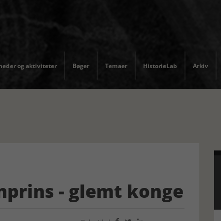
eder og aktiviteter
Bøger
Temaer
HistorieLab
Arkiv
nprins - glemt konge