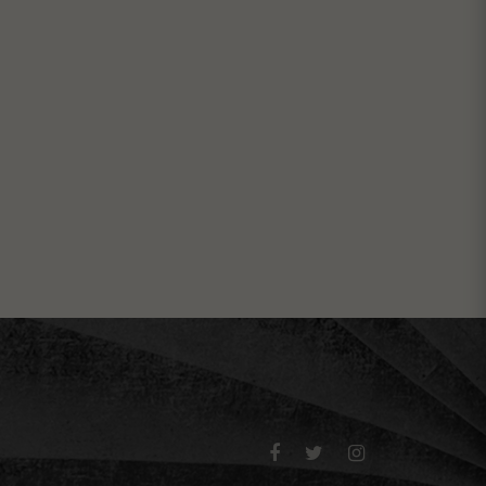


