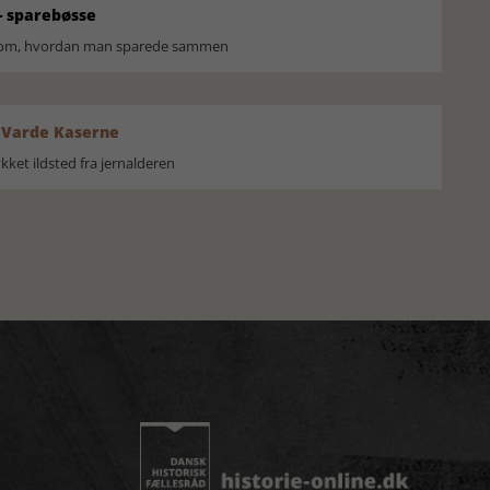
 sparebøsse
r om, hvordan man sparede sammen
 Varde Kaserne
ket ildsted fra jernalderen