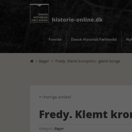
Forside
Dansk Historisk Fællesråd
Nyh
Bøger
Fredy. Klemt kronprins - glemt konge


Forrige artikel
Fredy. Klemt kro
Kategori:
Bøger