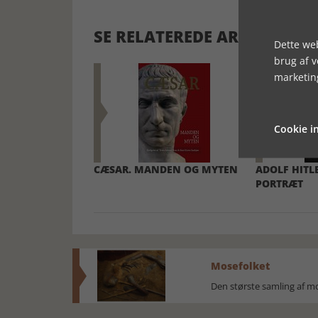
SE RELATEREDE ARTIKLER
Dette web
brug af 
marketin
Cookie in
CÆSAR. MANDEN OG MYTEN
ADOLF HITLE
PORTRÆT
Mosefolket
Den største samling af 