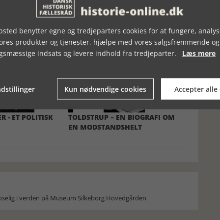
sted benytter egne og tredjeparters cookies for at fungere, analys
vores produkter og tjenester, hjælpe med vores salgsfremmende og
gsmæssige indsats og levere indhold fra tredjeparter.
Læs mere
dstillinger
Kun nødvendige cookies
Accepter alle
R - ET POLITISK
TOLDSTRUP – EN BIOGRAFI OM
EN MODSTANDSHELT
moselig i verden på Museum Silkeborg Hovedgården