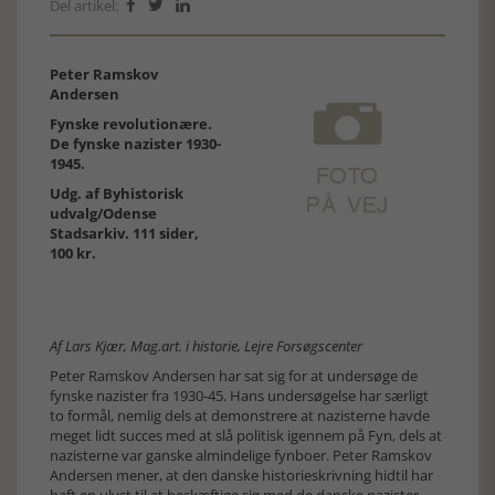
Del artikel:



Peter Ramskov
Andersen
Fynske revolutionære.
De fynske nazister 1930-
1945.
Udg. af Byhistorisk
udvalg/Odense
Stadsarkiv. 111 sider,
100 kr.
Af Lars Kjær, Mag.art. i historie, Lejre Forsøgscenter
Peter Ramskov Andersen har sat sig for at undersøge de
fynske nazister fra 1930-45. Hans undersøgelse har særligt
to formål, nemlig dels at demonstrere at nazisterne havde
meget lidt succes med at slå politisk igennem på Fyn, dels at
nazisterne var ganske almindelige fynboer. Peter Ramskov
Andersen mener, at den danske historieskrivning hidtil har