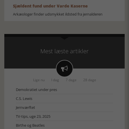
Sjældent fund under Varde Kaserne
Arkæologer finder udsmykket ildsted fra jernalderen
Mest læste artikler

Lige nu
I dag
7 dage
28 dage
Demokratiet under pres
C.S. Lewis
Jernværftet
TV-tips, uge 23, 2025
Birthe og Beatles