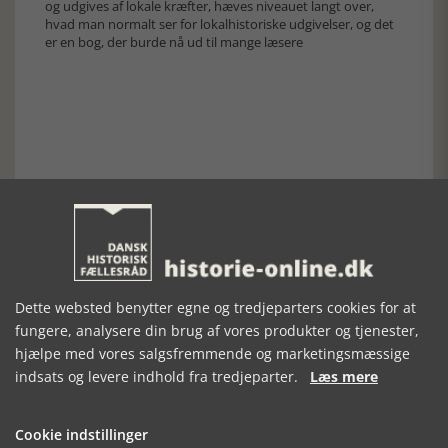
og udgives af lokale kræfter, hæves niveauet langt over,
hvad man normalt ser for lokalhistoriske udgivelser, og det
er en bog, der burde nå ud til mange læsere
Forrige artikel
SE RELATEREDE ARTIKLER
Dette websted benytter egne og tredjeparters cookies for at
fungere, analysere din brug af vores produkter og tjenester,
hjælpe med vores salgsfremmende og marketingsmæssige
indsats og levere indhold fra tredjeparter.
Læs mere
KZ-FANGEN &
FOLKESTREJKEN
DE ILLEGALE
NAZISTEN
NYHEDER
Cookie indstillinger