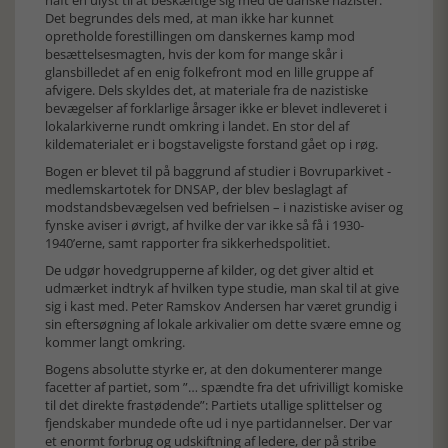
haft en ulyst til at beskæftige sig med de danske nazister.
Det begrundes dels med, at man ikke har kunnet
opretholde forestillingen om danskernes kamp mod
besættelsesmagten, hvis der kom for mange skår i
glansbilledet af en enig folkefront mod en lille gruppe af
afvigere. Dels skyldes det, at materiale fra de nazistiske
bevægelser af forklarlige årsager ikke er blevet indleveret i
lokalarkiverne rundt omkring i landet. En stor del af
kildematerialet er i bogstaveligste forstand gået op i røg.
Bogen er blevet til på baggrund af studier i Bovruparkivet -
medlemskartotek for DNSAP, der blev beslaglagt af
modstandsbevægelsen ved befrielsen – i nazistiske aviser og
fynske aviser i øvrigt, af hvilke der var ikke så få i 1930-
1940’erne, samt rapporter fra sikkerhedspolitiet.
De udgør hovedgrupperne af kilder, og det giver altid et
udmærket indtryk af hvilken type studie, man skal til at give
sig i kast med. Peter Ramskov Andersen har været grundig i
sin eftersøgning af lokale arkivalier om dette svære emne og
kommer langt omkring.
Bogens absolutte styrke er, at den dokumenterer mange
facetter af partiet, som ”… spændte fra det ufrivilligt komiske
til det direkte frastødende”: Partiets utallige splittelser og
fjendskaber mundede ofte ud i nye partidannelser. Der var
et enormt forbrug og udskiftning af ledere, der på stribe