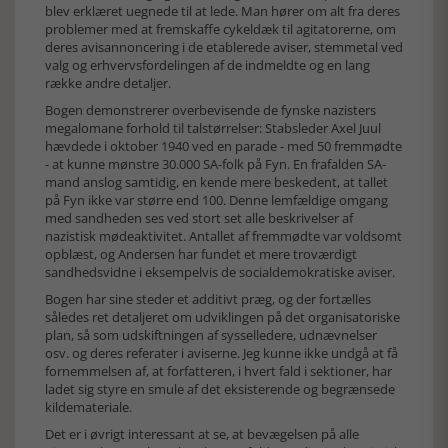
blev erklæret uegnede til at lede. Man hører om alt fra deres
problemer med at fremskaffe cykeldæk til agitatorerne, om
deres avisannoncering i de etablerede aviser, stemmetal ved
valg og erhvervsfordelingen af de indmeldte og en lang
række andre detaljer.
Bogen demonstrerer overbevisende de fynske nazisters
megalomane forhold til talstørrelser: Stabsleder Axel Juul
hævdede i oktober 1940 ved en parade - med 50 fremmødte
- at kunne mønstre 30.000 SA-folk på Fyn. En frafalden SA-
mand anslog samtidig, en kende mere beskedent, at tallet
på Fyn ikke var større end 100. Denne lemfældige omgang
med sandheden ses ved stort set alle beskrivelser af
nazistisk mødeaktivitet. Antallet af fremmødte var voldsomt
opblæst, og Andersen har fundet et mere troværdigt
sandhedsvidne i eksempelvis de socialdemokratiske aviser.
Bogen har sine steder et additivt præg, og der fortælles
således ret detaljeret om udviklingen på det organisatoriske
plan, så som udskiftningen af sysselledere, udnævnelser
osv. og deres referater i aviserne. Jeg kunne ikke undgå at få
fornemmelsen af, at forfatteren, i hvert fald i sektioner, har
ladet sig styre en smule af det eksisterende og begrænsede
kildemateriale.
Det er i øvrigt interessant at se, at bevægelsen på alle