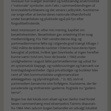
niveauer har svælget skamløst og fuldstændig anakronistisk
i ”nationale” symboler, som f.eks. i sammenblandingen af
bronzealderlurblæsere og det senere Ladbyskib. Nazisterne
var ivrige efter at bevise deres nationale tilhørsforhold
under besættelsen og plukkede også på Fyn efter
forgodtbefindende.
Mest interessant er, efter min mening, kapitlet om
besættelsestiden. Besættelsen gav anledning til en svag
medlemstilgang. Fra 1941 vendte denne dog, og
partimedlemmerne følte sig i stigende grad trængt tilbage. I
1942 måtte de ledende nazister i Odense have deres hjem
bevogtet af politiet, hvilket igen bevirkede, at ingen herefter
kunne være i tvivl om, hvor de boede. I 1943 under
urolighederne i august følte partimedlemmer sig udsat for
en systematisk klapjagt, og rudeknusninger og hærværk var
hverdagsbegivenheder. Også privatboliger og butikker blev
ramt af ”den kommunistiske-ungkonservative
ødelæggelses- og plyndringshob…” (s. 82), som et
partimedlem benævnte sine forfølgere. Nazisterne, der før
paraderede og stoltserede i gaderne, frygtede nu ”gadens
terror”.
Bogen har det lokale som afsæt og kan derfor med fordel
læses i sammenhæng med eksempelvis Tamms disputats
fra 1984. Men selvom bogen behandler en udvalgt lokalitet