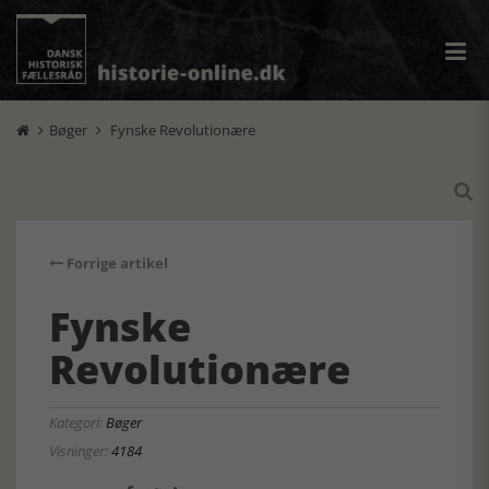
Bøger
Fynske Revolutionære



Forrige artikel
Fynske
Revolutionære
Kategori:
Bøger
Visninger:
4184