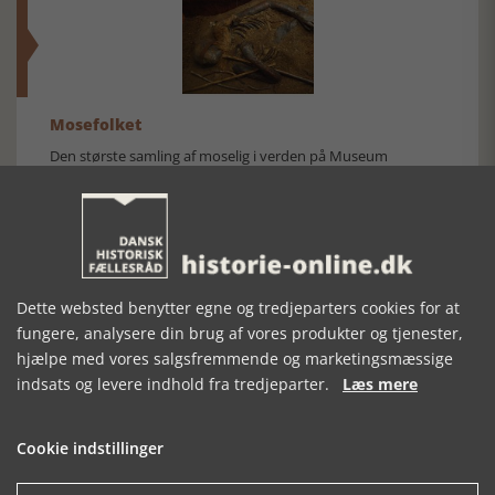
Mosefolket
Den største samling af moselig i verden på Museum
Silkeborg Hovedgården
Dette websted benytter egne og tredjeparters cookies for at
fungere, analysere din brug af vores produkter og tjenester,
hjælpe med vores salgsfremmende og marketingsmæssige
Historisk festival i Faaborg
indsats og levere indhold fra tredjeparter.
Læs mere
FOBURGH Faaborg Internationale Historie Festival 2026 30.
oktober - 1. november 2026
Cookie indstillinger