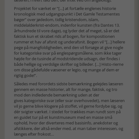
læseren, i hvert fald den, der intet ved om angelologi,
Projektet for værket er ”[…] at fortælle englenes historie
kronologisk med udgangspunkt i Det Gamle Testamentes
bøger” over jødedom, tidlig kristendom, islam,
middelalderkrist-endom, indenfor kunsten (fra Dantes 13.
århundrede til vore dage), og lyder det af meget, så er det
faktisk kun et skrabet rids af bogen, for kompositionen
rummer et hav af afsnit og underafsnit. Bogen vil ”[…] hellere
pege på mangfoldigheden, end den vil forsøge at give nogle
for kategoriske svar på englespørgsmålene, som ikke tager
højde for de tusinde af modstridende udsagn, der findes i
både hellige og verdslige skrifter og billeder. […] Histo-rierne
om disse gådefulde væsener er legio, og mange af dem er
rigtig gode!”.
Således med forordets sidste bemærkning gelejdes læseren
gennem en masse historier, alt for mange, faktisk, og tro
mod den indledende bemærkning uden at der
gives kategoriske svar (eller svar overhovedet), men læseren
vil jo gerne blive klogere på stoffet, vil gerne fordybe sig, og
dér svigter værket. I stedet for trækkes man rundt som på
en guidet tur på et kunstmuseum med en masse små
ophold, hvor der diverteres med basisinfo, anekdoter og
afstikkere, der altså ender med, at man taber interessen, og
længes efter frokost…