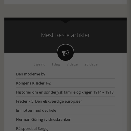
Mest læste artikler

Lige nu
I dag
7 dage
28 dage
Den moderne by
Kongens Klæder 1-2
Historier om en sønderjysk familie og krigen 1914 – 1918.
Frederik 5. Den elskværdige europæer
En hotter med det hele
Herman Göring i vidneskranken
På sporet af Sergej