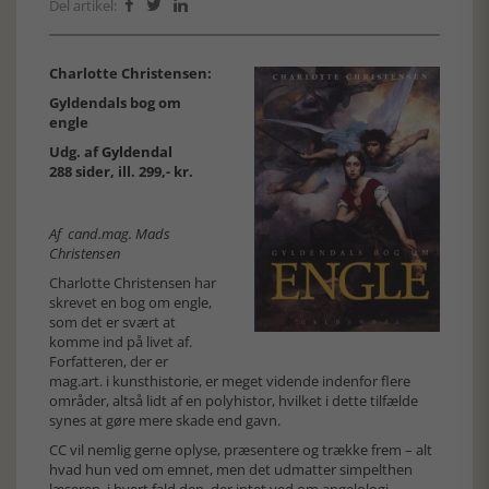
Del artikel:



Charlotte Christensen:
Gyldendals bog om
engle
Udg. af
Gyldendal
288 sider, ill. 299,- kr.
Af cand.mag. Mads
Christensen
Charlotte Christensen har
skrevet en bog om engle,
som det er svært at
komme ind på livet af.
Forfatteren, der er
mag.art. i kunsthistorie, er meget vidende indenfor flere
områder, altså lidt af en polyhistor, hvilket i dette tilfælde
synes at gøre mere skade end gavn.
CC vil nemlig gerne oplyse, præsentere og trække frem – alt
hvad hun ved om emnet, men det udmatter simpelthen