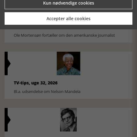
Kun nødvendige cookies
Accepter alle cookies
Historiens Aktører 79 - John Reed
Ole Mortensøn fortæller om den amerikanske journalist
TV-tips, uge 32, 2026
Bl.a. udsendelse om Nelson Mandela