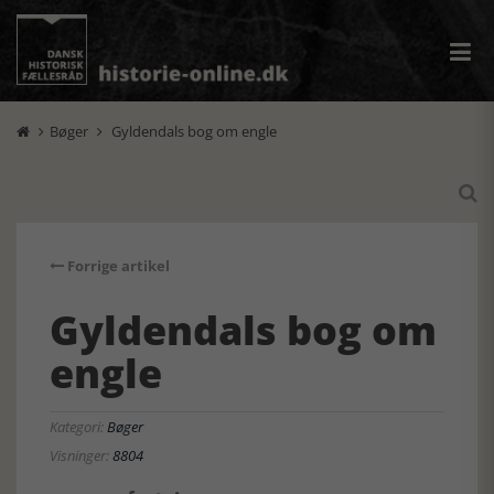
Bøger
Gyldendals bog om engle



Forrige artikel
Gyldendals bog om
engle
Kategori:
Bøger
Visninger:
8804