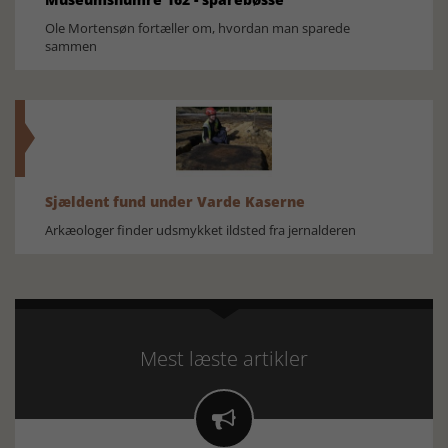
Ole Mortensøn fortæller om, hvordan man sparede
sammen
Sjældent fund under Varde Kaserne
Arkæologer finder udsmykket ildsted fra jernalderen
Mest læste artikler
