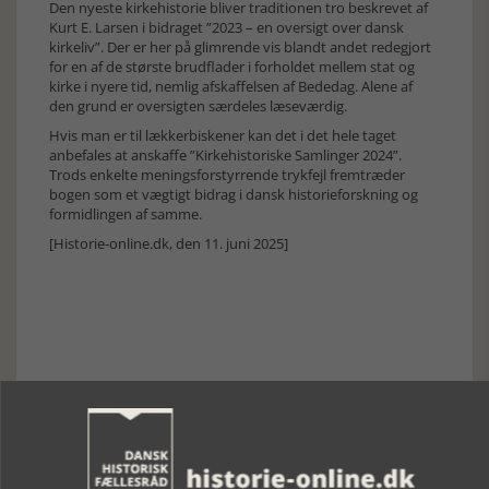
Den nyeste kirkehistorie bliver traditionen tro beskrevet af
Kurt E. Larsen i bidraget ”2023 – en oversigt over dansk
kirkeliv”. Der er her på glimrende vis blandt andet redegjort
for en af de største brudflader i forholdet mellem stat og
kirke i nyere tid, nemlig afskaffelsen af Bededag. Alene af
den grund er oversigten særdeles læseværdig.
Hvis man er til lækkerbiskener kan det i det hele taget
anbefales at anskaffe ”Kirkehistoriske Samlinger 2024”.
Trods enkelte meningsforstyrrende trykfejl fremtræder
bogen som et vægtigt bidrag i dansk historieforskning og
formidlingen af samme.
[Historie-online.dk, den 11. juni 2025]
Forrige artikel
SE RELATEREDE ARTIKLER