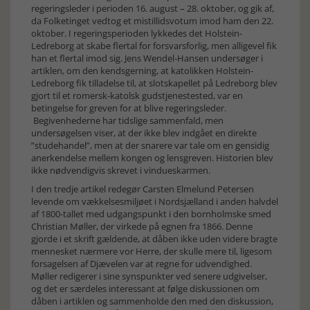
regeringsleder i perioden 16. august – 28. oktober, og gik af,
da Folketinget vedtog et mistillidsvotum imod ham den 22.
oktober. I regeringsperioden lykkedes det Holstein-
Ledreborg at skabe flertal for forsvarsforlig, men alligevel fik
han et flertal imod sig. Jens Wendel-Hansen undersøger i
artiklen, om den kendsgerning, at katolikken Holstein-
Ledreborg fik tilladelse til, at slotskapellet på Ledreborg blev
gjort til et romersk-katolsk gudstjenestested, var en
betingelse for greven for at blive regeringsleder.
Begivenhederne har tidslige sammenfald, men
undersøgelsen viser, at der ikke blev indgået en direkte
”studehandel”, men at der snarere var tale om en gensidig
anerkendelse mellem kongen og lensgreven. Historien blev
ikke nødvendigvis skrevet i vindueskarmen.
I den tredje artikel redegør Carsten Elmelund Petersen
levende om vækkelsesmiljøet i Nordsjælland i anden halvdel
af 1800-tallet med udgangspunkt i den bornholmske smed
Christian Møller, der virkede på egnen fra 1866. Denne
gjorde i et skrift gældende, at dåben ikke uden videre bragte
mennesket nærmere vor Herre, der skulle mere til, ligesom
forsagelsen af Djævelen var at regne for udvendighed.
Møller redigerer i sine synspunkter ved senere udgivelser,
og det er særdeles interessant at følge diskussionen om
dåben i artiklen og sammenholde den med den diskussion,