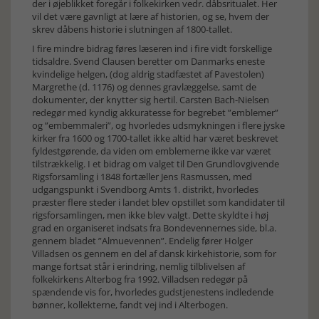
der i øjeblikket foregår i folkekirken vedr. dåbsritualet. Her
vil det være gavnligt at lære af historien, og se, hvem der
skrev dåbens historie i slutningen af 1800-tallet.
I fire mindre bidrag føres læseren ind i fire vidt forskellige
tidsaldre. Svend Clausen beretter om Danmarks eneste
kvindelige helgen, (dog aldrig stadfæstet af Pavestolen)
Margrethe (d. 1176) og dennes gravlæggelse, samt de
dokumenter, der knytter sig hertil. Carsten Bach-Nielsen
redegør med kyndig akkuratesse for begrebet ”emblemer”
og ”embemmaleri”, og hvorledes udsmykningen i flere jyske
kirker fra 1600 og 1700-tallet ikke altid har været beskrevet
fyldestgørende, da viden om emblemerne ikke var været
tilstrækkelig. I et bidrag om valget til Den Grundlovgivende
Rigsforsamling i 1848 fortæller Jens Rasmussen, med
udgangspunkt i Svendborg Amts 1. distrikt, hvorledes
præster flere steder i landet blev opstillet som kandidater til
rigsforsamlingen, men ikke blev valgt. Dette skyldte i høj
grad en organiseret indsats fra Bondevennernes side, bl.a.
gennem bladet ”Almuevennen”. Endelig fører Holger
Villadsen os gennem en del af dansk kirkehistorie, som for
mange fortsat står i erindring, nemlig tilblivelsen af
folkekirkens Alterbog fra 1992. Villadsen redegør på
spændende vis for, hvorledes gudstjenestens indledende
bønner, kollekterne, fandt vej ind i Alterbogen.