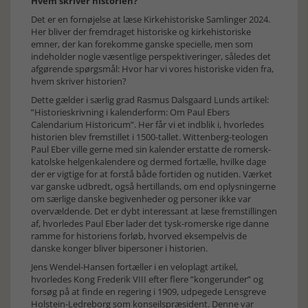
Hvem skriver historien?
Det er en fornøjelse at læse Kirkehistoriske Samlinger 2024.
Her bliver der fremdraget historiske og kirkehistoriske
emner, der kan forekomme ganske specielle, men som
indeholder nogle væsentlige perspektiveringer, således det
afgørende spørgsmål: Hvor har vi vores historiske viden fra,
hvem skriver historien?
Dette gælder i særlig grad Rasmus Dalsgaard Lunds artikel:
”Historieskrivning i kalenderform: Om Paul Ebers
Calendarium Historicum”. Her får vi et indblik i, hvorledes
historien blev fremstillet i 1500-tallet. Wittenberg-teologen
Paul Eber ville gerne med sin kalender erstatte de romersk-
katolske helgenkalendere og dermed fortælle, hvilke dage
der er vigtige for at forstå både fortiden og nutiden. Værket
var ganske udbredt, også hertillands, om end oplysningerne
om særlige danske begivenheder og personer ikke var
overvældende. Det er dybt interessant at læse fremstillingen
af, hvorledes Paul Eber lader det tysk-romerske rige danne
ramme for historiens forløb, hvorved eksempelvis de
danske konger bliver bipersoner i historien.
Jens Wendel-Hansen fortæller i en veloplagt artikel,
hvorledes Kong Frederik VIII efter flere ”kongerunder” og
forsøg på at finde en regering i 1909, udpegede Lensgreve
Holstein-Ledreborg som konseilspræsident. Denne var