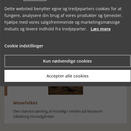
Dette websted benytter egne og tredjeparters cookies for at
fungere, analysere din brug af vores produkter og tjenester,
hjælpe med vores salgsfremmende og marketingsmæssige
indsats og levere indhold fra tredjeparter.
Læs mere
PLIGT OG
JESUS - DEN
FRANCISKANERKLOSTR
OMSORG
FØRSTE
I SVENDBORG
Cookie indstillinger
SOCIALIST
Kun nødvendige cookies
Accepter alle cookies
Mosefolket
Den største samling af moselig i verden på Museum
Silkeborg Hovedgården