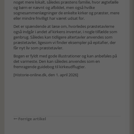
noget mere lokalt, således præstens familie, hvor ægtefælle
og børn er nævnt og afbildet, men også hvilke
sognesammenlægninger de enkelte kirker og præster, mere
eller mindre frivilligt har været udsat for.
Det er spændende at læse om, hvorledes præstetavlerne
også indgår i andet af kirkens inventar, i nogle tilfælde som
genbrug. Således kan tidligere altertavler anvendes som
præstetavler, ligesom vi finder eksempler på epitafier, der
får nyt liv som præstetavler.
Bogen er fyldt med gode illustrationer og kan anbefales på
det varmeste. Den kan således anvendes som en
fremragende guidebog til kirkeudflugter.
[Historie-online.dk, den 1. april 2026]
Forrige artikel