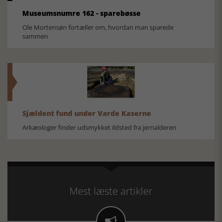
Museumsnumre 162 - sparebøsse
Ole Mortensøn fortæller om, hvordan man sparede
sammen
Sjældent fund under Varde Kaserne
Arkæologer finder udsmykket ildsted fra jernalderen
Mest læste artikler
