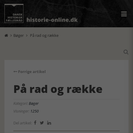
Bøger
På rad og række



Forrige artikel
På rad og række
Kategori:
Bøger
Visninger:
1250
Del artikel:


