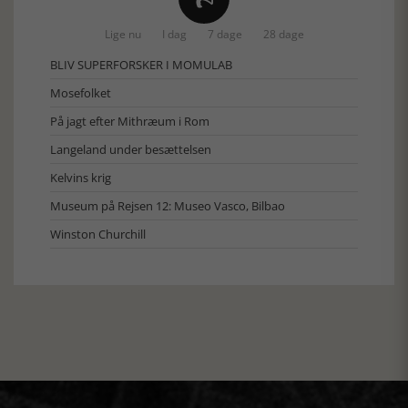
Lige nu
I dag
7 dage
28 dage
BLIV SUPERFORSKER I MOMULAB
Mosefolket
På jagt efter Mithræum i Rom
Langeland under besættelsen
Kelvins krig
Museum på Rejsen 12: Museo Vasco, Bilbao
Winston Churchill