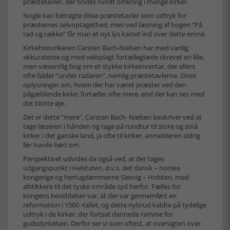
præstetavler, der findes rundt omkring i mange kirker.
Nogle kan betragte disse præstetavler som udtryk for
præsternes selvoptagethed, men ved læsning af bogen ”På
rad og række” får man et nyt lys kastet ind over dette emne.
Kirkehistorikeren Carsten Bach-Nielsen har med vanlig
akkuratesse og med veloplagt fortælleglæde skrevet en lille,
men væsentlig bog om et stykke kirkeinventar, der ellers
ofte falder ”under radaren”, nemlig præstetavlerne. Disse
oplysninger om, hvem der har været præster ved den
pågældende kirke, fortæller ofte mere, end der kan ses med
det blotte øje.
Det er dette ”mere”, Carsten Bach- Nielsen beskriver ved at
tage læseren i hånden og tage på rundtur til store og små
kirker i det ganske land, ja ofte til kirker, anmelderen aldrig
før havde hørt om.
Perspektivet udvides da også ved, at der tages
udgangspunkt i Helstaten, d.v.s. det dansk – norske
kongerige og hertugdømmerne Slesvig – Holsten, med
afstikkere til det tyske område syd herfor. Fælles for
kongens besiddelser var, at der var gennemført en
reformation i 1500 -tallet, og dette nybrud kaldte på tydelige
udtryk i de kirker, der fortsat dannede ramme for
gudsdyrkelsen. Derfor ser vi som oftest, at oversigten over