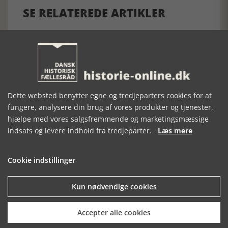
SE RELATEREDE ARTIKLER
PÅ SPORET AF
HOLMENS KIRKE
DEN FARVERIGE
APOSTLENE
KIRKE 1-2
Dette websted benytter egne og tredjeparters cookies for at
fungere, analysere din brug af vores produkter og tjenester,
hjælpe med vores salgsfremmende og marketingsmæssige
indsats og levere indhold fra tredjeparter.
Læs mere
Cookie indstillinger
Kun nødvendige cookies
Mosefolket
Den største samling af moselig i verden på Museum
Accepter alle cookies
Silkeborg Hovedgården