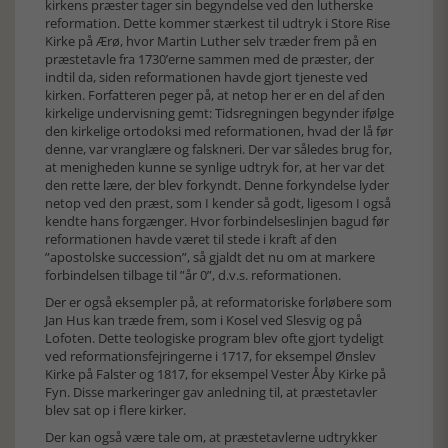
kirkens præster tager sin begyndelse ved den lutherske
reformation. Dette kommer stærkest til udtryk i Store Rise
Kirke på Ærø, hvor Martin Luther selv træder frem på en
præstetavle fra 1730’erne sammen med de præster, der
indtil da, siden reformationen havde gjort tjeneste ved
kirken. Forfatteren peger på, at netop her er en del af den
kirkelige undervisning gemt: Tidsregningen begynder ifølge
den kirkelige ortodoksi med reformationen, hvad der lå før
denne, var vranglære og falskneri. Der var således brug for,
at menigheden kunne se synlige udtryk for, at her var det
den rette lære, der blev forkyndt. Denne forkyndelse lyder
netop ved den præst, som I kender så godt, ligesom I også
kendte hans forgænger. Hvor forbindelseslinjen bagud før
reformationen havde været til stede i kraft af den
”apostolske succession”, så gjaldt det nu om at markere
forbindelsen tilbage til ”år 0”, d.v.s. reformationen.
Der er også eksempler på, at reformatoriske forløbere som
Jan Hus kan træde frem, som i Kosel ved Slesvig og på
Lofoten. Dette teologiske program blev ofte gjort tydeligt
ved reformationsfejringerne i 1717, for eksempel Ønslev
Kirke på Falster og 1817, for eksempel Vester Åby Kirke på
Fyn. Disse markeringer gav anledning til, at præstetavler
blev sat op i flere kirker.
Der kan også være tale om, at præstetavlerne udtrykker