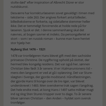
stolte død” efter inspiration af Albrecht Dürer er stor
nutidskunst.
Desværre har korrekturlæseren sovet gevaldigt i timen med
teksterne – side 263. Der angives forkert antal billeder,
billedteksterne er forkerte, og sidetallene stemmer heller
ikke. Det er temmeligt forvirrende at holde rede på for
læseren. Sjusk er det. I denne sammenhæng skal det
nævnes, at bogen savner et indeks. Da persongalleriet er
stort – som i en russisk roman – kunne man have hentet
stor hjælp her.
Nyborg Slot 1476 – 1521
1478 var tronfølgeren Hans blevet gift med den sachsiske
prinsesse Christine. De nygifte tog ophold på slottet, der
hermed blev kongelig residens. Det var også her, sønnen
Christian blev født 3 år senere. Vi er i Kalmarunionens tid –
mens den langsomt er ved at gå i opløsning. Det var Sture-
slægten i Sverige, der gjorde modstand. Håndfæstningen,
der gjorde Hans til konge over de tre riger, var blevet
underskrevet i 1483. Men svenskerne trak sagen i langdrag.
Det hele endte med, at kong Hans i 1497 satte militær magt
ind og slog Sten Stures tropper over to dage. To år senere
bliver sønnen Christian – den Anden – hyldet som svensk
tronfølger.