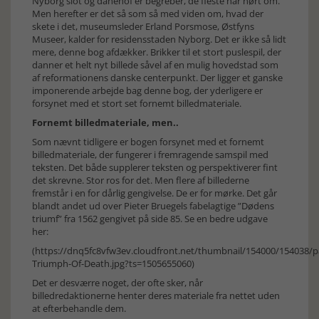
Nyborg slot og danehof er begreber, de fleste har hørt om.
Men herefter er det så som så med viden om, hvad der
skete i det, museumsleder Erland Porsmose, Østfyns
Museer, kalder for residensstaden Nyborg. Det er ikke så lidt
mere, denne bog afdækker. Brikker til et stort puslespil, der
danner et helt nyt billede såvel af en mulig hovedstad som
af reformationens danske centerpunkt. Der ligger et ganske
imponerende arbejde bag denne bog, der yderligere er
forsynet med et stort set fornemt billedmateriale.
Fornemt billedmateriale, men..
Som nævnt tidligere er bogen forsynet med et fornemt
billedmateriale, der fungerer i fremragende samspil med
teksten. Det både supplerer teksten og perspektiverer fint
det skrevne. Stor ros for det. Men flere af billederne
fremstår i en for dårlig gengivelse. De er for mørke. Det går
blandt andet ud over Pieter Bruegels fabelagtige ”Dødens
triumf” fra 1562 gengivet på side 85. Se en bedre udgave
her:
(https://dnq5fc8vfw3ev.cloudfront.net/thumbnail/154000/154038/p
Triumph-Of-Death.jpg?ts=1505655060)
Det er desværre noget, der ofte sker, når
billedredaktionerne henter deres materiale fra nettet uden
at efterbehandle dem.