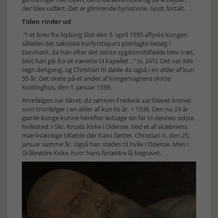
der blev udført. Det er glimrende byhistorie. Godt fortalt.
Tiden rinder ud
”I et brev fra Nyborg Slot den 5. april 1555 aflyste kongen
således det saksiske kurfyrstepars planlagte besøg i
Danmark, da han efter det sidste sygdomstilfælde blev træt,
blot han gik fra sit værelse til kapellet…” (s. 241). Det var ilde
tegn dengang, og Christian III døde da også i en alder af kun
55 år. Det skete på et andet af kongemagtens slotte:
Koldinghus, den 1. januar 1559.
Arvefølgen var sikret, da sønnen Frederik var blevet kronet
som tronfølger i en alder af kun to år. I 1536. Den nu 24 år
gamle konge kunne herefter ledsage sin far til dennes sidste
hvilested. I Skt. Knuds Kirke i Odense. Ved et af skæbnens
mærkværdige tilfælde dør hans fætter, Christian II, den 25.
januar samme år. Også han stedes til hvile i Odense. Men i
Gråbrødre Kirke, hvor hans forældre lå begravet.