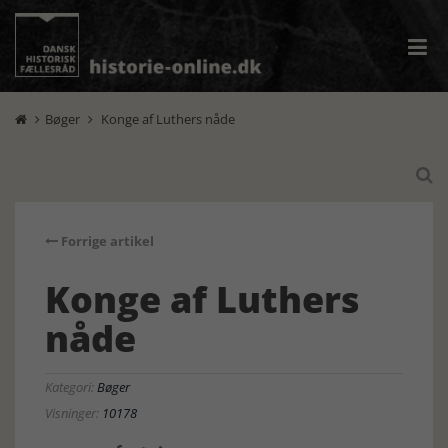
Bøger
Konge af Luthers nåde



Forrige artikel
Konge af Luthers
nåde
Kategori:
Bøger
Visninger:
10178