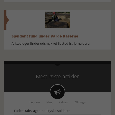
Sjældent fund under Varde Kaserne
Arkæologer finder udsmykket ildsted fra jernalderen
Mest læste artikler

Lige nu
I dag
7 dage
28 dage
Faderskabssager med tyske soldater