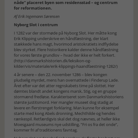
nåde” placeret byen som residensstad – og centrum
for reformationen.
Af Erik Ingemann Sørensen
Nyborg Slot i centrum
I 1282 var der stormøde på Nyborg Slot. Her måtte kong
Erik Klipping underskrive en håndfæstning, der klart
stækkede hans magt, hvorimod aristokratiets indflydelse
blev styrket. Flere historikere kalder denne håndfæstning
for vores første grundlov – hvad der ikke er helt forkert.
(http://danmarkshistorien.dk/leksikon-og-
kilder/vis/materiale/erik-klippings-haandfaestning-1282/)
4 år senere – den 22. november 1286 – blev kongen
pludselig myrdet, mens han overnattede i Finderup Lade.
Året efter var det atter regnskabets time på slottet. Her
dømtes blandt andet kongens marsk, Stig, og en gruppe
stormænd fredløse. Karakteriseret som Danmarkshistoriens
største justitsmord. Her mangler museet dog stadig at
levere en flerstrenget forklaring. Man kunne for eksempel
starte med kong Abels dronning, Mechthilde og hendes
rænkespil. Retfærdigvis skal det dog nævnes, at heller ikke
Moesgaard museums nye udstilling, ”Fri os fra det onde”,
kommer fri af traditionens favntag.