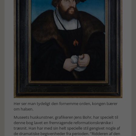
Her ser man tydeligt den fornemme orden, kongen bærer
om halsen.
Museets huskunstner, grafikeren Jens Bohr, har specielt til
denne bog lavet en fremragende reformationskrønike i
træsnit. Han har med sin helt specielle stil gengivet nogle af
de dramatiske begivenheder fra perioden. ”Ridderen af den