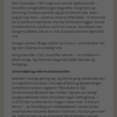
Sten Sture blev i 1501 valgt som svensk rigsforstander –
hvorefter urolighederne igen begyndte. Kong Hans og
dronning Christina opholdt sig på Stockholm Slot. Men i
august tog Hans – sammen med sin frille Edele – til Danmark
for at samle en hærstyrke. Her har forfatteren kigget i Dansk
Kvindehistorisk Leksikon, som han mener, harcellerer over
kongens adfærd. Det er nu nok at presse citronen lige hårdt
nok.
Kongen vender tilbage, befrier sin hustru – som herefter slår
sig ned i Odense. Forståeligt nok.
Kong Hans dør i 1521, hvorefter sønnen – nu Christian II –
bliver konge. Og med ham begynder både deroute og
fremgang.
Unionsdød og reformationstanker
Balladen i Sverige gentog sig. Og denne gang eskalerede den
rå magtdemonstration. I et orgie af blod og ligskændinger.
Forfatteren noterer nøgternt: ”Resultatet er Det
Stockholmske Blodbad, der vel ikke i sig selv var særligt
opsigtsvækkende tidens brutalitet taget i betragtning…”
(s.27) Er det nu ikke lidt for meget? Læser man ”A Distant
Mirror” – en fortælling om middelalderens verden af den
amerikanske historiker Barbara Tuchman, må man give ham
ret. Vold og død var en integreret del af datidens verden.