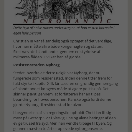
Dette tryk af selve paven understreger, at han er den hornede i
egen høje person
Christian III var så sandelig også optaget af det verdslige,
hvor han måtte sikre både kongemagten og staten.
Sidstnævnte blandt andet gennem en styrkelse af
militæret/flåden. Hvilket han så gjorde.
Resistensstaden Nyborg
Stedet, hvorfra alt dette udgik, var Nyborg, der nu
fungerede som residensstad. Inden denne titter frem for
fuld styrke i kapitel XIII, får læseren en grundig gennemgang
af blandt andet kongens måde at agere politisk på. Det
skinner pænt igennem, at forfatteren har en tilpas
beundring for hovedpersonen. Kanske også fordi denne
gjorde Nyborg til residensstad for alvor.
I begyndelsen af sin regeringstid opholdt Christian III sig
mest på Gottorp Slot i Slesvig. Ene og alene betinget af den
evige trussel fra syd. Men han vendte tilbage til byen. Og
gennem næsten to årtier oplevede nyborgenserne,