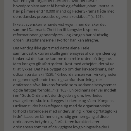
var ”en dybt forgældet hærfører, hvor det første
hovedproblem var at få betalt og aftakket Johan Rantzaus
hær på mere end 10.000 mand og Peder Skrams flåde med
dens danske, preussiske og svenske skibe…” (s. 151).
Ikke at svenskerne havde vist vejen, men der sker det
samme i Danmark. Christian III fængsler bisperne,
reformationen gennemføres – og kongen har pludselig
orden i statsfinanserne. Hvorfor han kan afregne.
Det var dog ikke gjort med dette alene. Hele
samfundsstrukturen skulle gennemsyres af de nye ideer og
tanker, så der kunne komme den rette orden på tingene.
Men kongen gik ufortrødent i kast med arbejdet, der så ud
til at lykkes. Det hele bygget op om den kirkeordinans, der
udkom på dansk i 1539. ”Kirkeordinansen var i virkeligheden
en gennemgribende tros- og samfundsordning, der
omfattede såvel kirkens forhold som uddannelsessystemet
og de fattiges forhold…” (s. 163). En ordinans der var inddelt
i en ”Guds Ordinans”, der drejede sig om, hvorledes
evangelierne skulle udlægges i kirkerne og så en ”Kongens
Ordinans”, der beskæftigede sig med de organisatoriske
forhold i forbindelse med undervisning, kirker og ”fattigfolks
føde”. Læseren får her en grundig gennemgang af disse
ordinansers betydning. Forfatteren karakteriserer
ordinansen som ”et af de vigtigste lovgivningsarbejder i