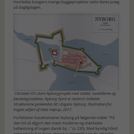
hvorledes kongens mange byggeprojekter satte deres præg
på dagligdagen.
Christian III’s store Nyborgprojekt med slottet, rundellerne og
fæstningsvoldene. Nyborg Fjord er nederst i billedet.
Strukturerne genkendes let i dagens Nyborg. Illustration fra
bogen udført af Niels Højrup, 2017.
Forfatteren karakteriserer Nyborg på følgende måde: ”På
den tid så afgjort den mest moderne og stærkeste
befæstning af nogen dansk by…” (s. 235). Med kyndig hånd
gennemgår han byen, dens karakteristika og de arbejder,