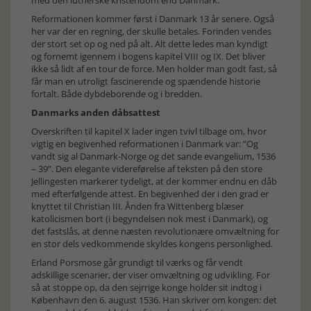
med den lutherske kristendom end Danmark.
Reformationen kommer først i Danmark 13 år senere. Også
her var der en regning, der skulle betales. Forinden vendes
der stort set op og ned på alt. Alt dette ledes man kyndigt
og fornemt igennem i bogens kapitel VIII og IX. Det bliver
ikke så lidt af en tour de force. Men holder man godt fast, så
får man en utroligt fascinerende og spændende historie
fortalt. Både dybdeborende og i bredden.
Danmarks anden dåbsattest
Overskriften til kapitel X lader ingen tvivl tilbage om, hvor
vigtig en begivenhed reformationen i Danmark var: ”Og
vandt sig al Danmark-Norge og det sande evangelium, 1536
– 39”. Den elegante videreførelse af teksten på den store
Jellingesten markerer tydeligt, at der kommer endnu en dåb
med efterfølgende attest. En begivenhed der i den grad er
knyttet til Christian III. Ånden fra Wittenberg blæser
katolicismen bort (i begyndelsen nok mest i Danmark), og
det fastslås, at denne næsten revolutionære omvæltning for
en stor dels vedkommende skyldes kongens personlighed.
Erland Porsmose går grundigt til værks og får vendt
adskillige scenarier, der viser omvæltning og udvikling. For
så at stoppe op, da den sejrrige konge holder sit indtog i
København den 6. august 1536. Han skriver om kongen: det