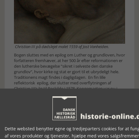
Christian III på dødslejet malet 1559 af Jost Vanheiden.
Bogen sluttes med en epilog om Luther og grundloven, hvor
forfatteren fremhæver, at her 500 år efter reformationen er
den lutherske bevægelse ”sikret i selveste den danske
grundlov”, hvor kirke og stat er gjort til et ubrydeligt hele.
Traditionens magt findes i dagligdagen. En fin lille
reflektorisk epilog, der slutter med overflytningen af
Christian III’s lig til Roskilde i 1578. Kongemagten var nu i
København. Det nye centrum.
Bogen slutter med ordene: ”Siden da er reformationens
historie i udpræget grad blevet skrevet med udgangspunkt i
København. – Måtte nærværende værk give et bud på,
hvordan den samme historie kan skildres med
udgangspunkt i reformationstidens hovedstad Nyborg…” (s.
Dette websted benytter egne og tredjeparters cookies for at fun
248).
af vores produkter og tjenester, hjælpe med vores salgsfremme
Der er al mulig grund til at sige, at det fuldt ud er lykkedes at