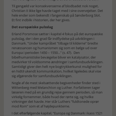
Til gengæld var konsekvenserne af blodbadet nok noget,
Christian II ikke lige havde taget med i sine overvejelser. Det
hele ender som bekendt i fangenskab på Sønderborg Slot.
Et fint indblik i historien, der her gives.
Det europæiske pulsslag
Erland Porsmose sætter i kapitel 4 fokus på det europæiske
pulsslag, der i den grad får indflydelse på udviklingen i
Danmark. ”Under kampråbet ”tilbage til kilderne” bredte
renæssancen og humanismen sig som en bølge ud over
Europa i perioden 1450 – 1550…” (s. 47). Den
bibelhumanistiske bevægelse bliver en katalysator, der
medvirker til voldsomme ændringer i samfundsudviklingen.
Samtidigt giver den helt nye bogtrykkerkunst mulighed for
en hidtil ukendt kommunikation, hvilket ligeledes skal vise
sig afgørende for samfundsudviklingen.
Nogle af de mest skelsættende begivenheder finder sted i
Wittenberg med Melanchton og Luther. Forfatteren tager
læseren med på en grundig rejse gennem perioden, så man
virkelig fornemmer, både hvad der rørte sig, og hvilke
virkninger det havde. Her står Luthers ”fuldtonede oprør
mod Rom” som et af højdepunkterne.
I det efterfølgende kapitel, ”Europa og Danmark i kaos 1521