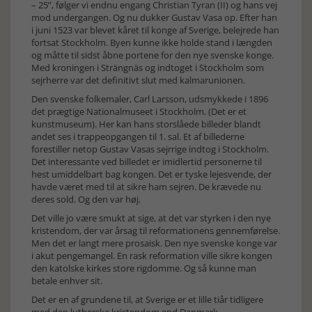
– 25”, følger vi endnu engang Christian Tyran (II) og hans vej
mod undergangen. Og nu dukker Gustav Vasa op. Efter han
i juni 1523 var blevet kåret til konge af Sverige, belejrede han
fortsat Stockholm. Byen kunne ikke holde stand i længden
og måtte til sidst åbne portene for den nye svenske konge.
Med kroningen i Strängnäs og indtoget i Stockholm som
sejrherre var det definitivt slut med kalmarunionen.
Den svenske folkemaler, Carl Larsson, udsmykkede i 1896
det prægtige Nationalmuseet i Stockholm. (Det er et
kunstmuseum). Her kan hans storslåede billeder blandt
andet ses i trappeopgangen til 1. sal. Et af billederne
forestiller netop Gustav Vasas sejrrige indtog i Stockholm.
Det interessante ved billedet er imidlertid personerne til
hest umiddelbart bag kongen. Det er tyske lejesvende, der
havde været med til at sikre ham sejren. De krævede nu
deres sold. Og den var høj.
Det ville jo være smukt at sige, at det var styrken i den nye
kristendom, der var årsag til reformationens gennemførelse.
Men det er langt mere prosaisk. Den nye svenske konge var
i akut pengemangel. En rask reformation ville sikre kongen
den katolske kirkes store rigdomme. Og så kunne man
betale enhver sit.
Det er en af grundene til, at Sverige er et lille tiår tidligere