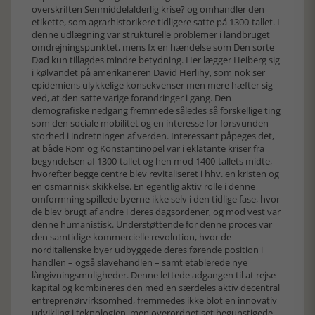
overskriften Senmiddelalderlig krise? og omhandler den
etikette, som agrarhistorikere tidligere satte på 1300-tallet. I
denne udlægning var strukturelle problemer i landbruget
omdrejningspunktet, mens fx en hændelse som Den sorte
Død kun tillagdes mindre betydning. Her lægger Heiberg sig
i kølvandet på amerikaneren David Herlihy, som nok ser
epidemiens ulykkelige konsekvenser men mere hæfter sig
ved, at den satte varige forandringer i gang. Den
demografiske nedgang fremmede således så forskellige ting
som den sociale mobilitet og en interesse for forsvunden
storhed i indretningen af verden. Interessant påpeges det,
at både Rom og Konstantinopel var i eklatante kriser fra
begyndelsen af 1300-tallet og hen mod 1400-tallets midte,
hvorefter begge centre blev revitaliseret i hhv. en kristen og
en osmannisk skikkelse. En egentlig aktiv rolle i denne
omformning spillede byerne ikke selv i den tidlige fase, hvor
de blev brugt af andre i deres dagsordener, og mod vest var
denne humanistisk. Understøttende for denne proces var
den samtidige kommercielle revolution, hvor de
norditalienske byer udbyggede deres førende position i
handlen – også slavehandlen – samt etablerede nye
långivningsmuligheder. Denne lettede adgangen til at rejse
kapital og kombineres den med en særdeles aktiv decentral
entreprenørvirksomhed, fremmedes ikke blot en innovativ
udvikling i teknologien, men overordnet set begunstigede