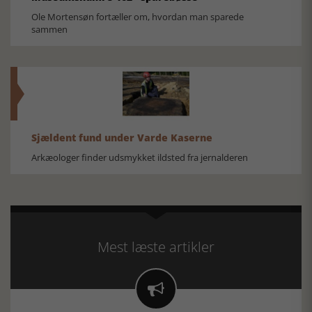
Ole Mortensøn fortæller om, hvordan man sparede
sammen
Sjældent fund under Varde Kaserne
Arkæologer finder udsmykket ildsted fra jernalderen
Mest læste artikler
