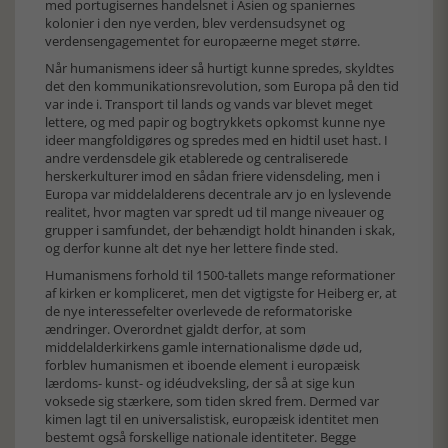
med portugisernes handelsnet i Asien og spaniernes
kolonier i den nye verden, blev verdensudsynet og
verdensengagementet for europæerne meget større.
Når humanismens ideer så hurtigt kunne spredes, skyldtes
det den kommunikationsrevolution, som Europa på den tid
var inde i. Transport til lands og vands var blevet meget
lettere, og med papir og bogtrykkets opkomst kunne nye
ideer mangfoldigøres og spredes med en hidtil uset hast. I
andre verdensdele gik etablerede og centraliserede
herskerkulturer imod en sådan friere vidensdeling, men i
Europa var middelalderens decentrale arv jo en lyslevende
realitet, hvor magten var spredt ud til mange niveauer og
grupper i samfundet, der behændigt holdt hinanden i skak,
og derfor kunne alt det nye her lettere finde sted.
Humanismens forhold til 1500-tallets mange reformationer
af kirken er kompliceret, men det vigtigste for Heiberg er, at
de nye interessefelter overlevede de reformatoriske
ændringer. Overordnet gjaldt derfor, at som
middelalderkirkens gamle internationalisme døde ud,
forblev humanismen et iboende element i europæisk
lærdoms- kunst- og idéudveksling, der så at sige kun
voksede sig stærkere, som tiden skred frem. Dermed var
kimen lagt til en universalistisk, europæisk identitet men
bestemt også forskellige nationale identiteter. Begge