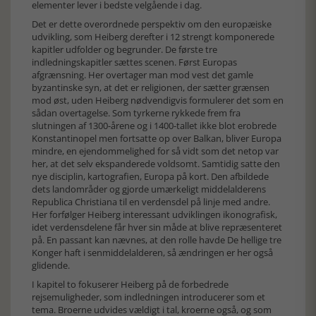
elementer lever i bedste velgående i dag.
Det er dette overordnede perspektiv om den europæiske
udvikling, som Heiberg derefter i 12 strengt komponerede
kapitler udfolder og begrunder. De første tre
indledningskapitler sættes scenen. Først Europas
afgrænsning. Her overtager man mod vest det gamle
byzantinske syn, at det er religionen, der sætter grænsen
mod øst, uden Heiberg nødvendigvis formulerer det som en
sådan overtagelse. Som tyrkerne rykkede frem fra
slutningen af 1300-årene og i 1400-tallet ikke blot erobrede
Konstantinopel men fortsatte op over Balkan, bliver Europa
mindre, en ejendommelighed for så vidt som det netop var
her, at det selv ekspanderede voldsomt. Samtidig satte den
nye disciplin, kartografien, Europa på kort. Den afbildede
dets landområder og gjorde umærkeligt middelalderens
Republica Christiana til en verdensdel på linje med andre.
Her forfølger Heiberg interessant udviklingen ikonografisk,
idet verdensdelene får hver sin måde at blive repræsenteret
på. En passant kan nævnes, at den rolle havde De hellige tre
Konger haft i senmiddelalderen, så ændringen er her også
glidende.
I kapitel to fokuserer Heiberg på de forbedrede
rejsemuligheder, som indledningen introducerer som et
tema. Broerne udvides vældigt i tal, kroerne også, og som