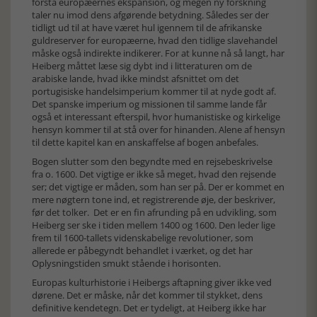
forstå europæernes ekspansion, og megen ny forskning
taler nu imod dens afgørende betydning. Således ser der
tidligt ud til at have været hul igennem til de afrikanske
guldreserver for europæerne, hvad den tidlige slavehandel
måske også indirekte indikerer. For at kunne nå så langt, har
Heiberg måttet læse sig dybt ind i litteraturen om de
arabiske lande, hvad ikke mindst afsnittet om det
portugisiske handelsimperium kommer til at nyde godt af.
Det spanske imperium og missionen til samme lande får
også et interessant efterspil, hvor humanistiske og kirkelige
hensyn kommer til at stå over for hinanden. Alene af hensyn
til dette kapitel kan en anskaffelse af bogen anbefales.
Bogen slutter som den begyndte med en rejsebeskrivelse
fra o. 1600. Det vigtige er ikke så meget, hvad den rejsende
ser; det vigtige er måden, som han ser på. Der er kommet en
mere nøgtern tone ind, et registrerende øje, der beskriver,
før det tolker. Det er en fin afrunding på en udvikling, som
Heiberg ser ske i tiden mellem 1400 og 1600. Den leder lige
frem til 1600-tallets videnskabelige revolutioner, som
allerede er påbegyndt behandlet i værket, og det har
Oplysningstiden smukt stående i horisonten.
Europas kulturhistorie i Heibergs aftapning giver ikke ved
dørene. Det er måske, når det kommer til stykket, dens
definitive kendetegn. Det er tydeligt, at Heiberg ikke har