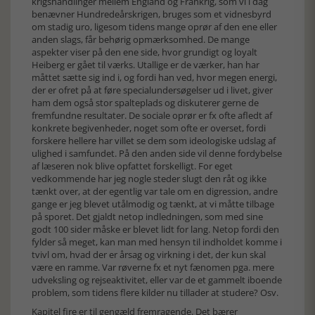
krigshandlinger mellem England og Frankrig, som vi i dag
benævner Hundredeårskrigen, bruges som et vidnesbyrd
om stadig uro, ligesom tidens mange oprør af den ene eller
anden slags, får behørig opmærksomhed. De mange
aspekter viser på den ene side, hvor grundigt og loyalt
Heiberg er gået til værks. Utallige er de værker, han har
måttet sætte sig ind i, og fordi han ved, hvor megen energi,
der er ofret på at føre specialundersøgelser ud i livet, giver
ham dem også stor spalteplads og diskuterer gerne de
fremfundne resultater. De sociale oprør er fx ofte afledt af
konkrete begivenheder, noget som ofte er overset, fordi
forskere hellere har villet se dem som ideologiske udslag af
ulighed i samfundet. På den anden side vil denne fordybelse
af læseren nok blive opfattet forskelligt. For eget
vedkommende har jeg nogle steder slugt den råt og ikke
tænkt over, at der egentlig var tale om en digression, andre
gange er jeg blevet utålmodig og tænkt, at vi måtte tilbage
på sporet. Det gjaldt netop indledningen, som med sine
godt 100 sider måske er blevet lidt for lang. Netop fordi den
fylder så meget, kan man med hensyn til indholdet komme i
tvivl om, hvad der er årsag og virkning i det, der kun skal
være en ramme. Var røverne fx et nyt fænomen pga. mere
udveksling og rejseaktivitet, eller var de et gammelt iboende
problem, som tidens flere kilder nu tillader at studere? Osv.
Kapitel fire er til gengæld fremragende. Det bærer