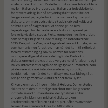
adelens rolle i kulturen. På dette punkt varierede forholdene
mellem Italien og Nordeuropa. I Italien var fødselskriteriet
for at være adelig ikke så betydningsfuldt som tilfældet
længere nord på, og derfor kunne man mod syd seriøst
diskutere, om man bedst viste sit adelskab ved kultiveret
adfærd eller på slagmarken. Af denne grund blev
begejstringen for den antikke arv faktisk integreret på
forskellig vis de to steder. F.eks. kunne den nye, fine orden,
som hertug Philip den Gode af Burgund introducerede i
1430, Den gyldne Vlies, nok tage afsæt i en antik myte, sådan
som humanismen foreskrev, men når det kom til indholdet,
forblev afstamning og høvisk adfærd for ordenens
modtagere alligevel at være det vigtigste. Derfor kom
diskussionerne i praksis til at divergere nord for alperne og i
Italien. Interessant er også de tidlige tyske humanister, som
på den ene side nok introducerede en ny sproglig
bevidsthed, men når det kom til stykket, især bidrog til at
bringe den germanske kulturs rødder frem i lyset.
Kirken glemmes på ingen måde af Heiberg. Den er stedse
skildret som den rummelige storebror med langt større
indflydelse end humanisterne, der tydeligvis spiller
andenviolin. Man kan imidlertid diskutere om
karakteristikken af kirken altid er i plet. Således anvendes
termen Den grædende kirke for 1400-tallets