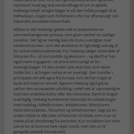
mytestof, hvad jeg skal vende tilbage til om et øjeblik.
Heibergs bredt anlagte bøger er på den måde præget af et
helhedssyn, noget som forfatteren ofte har efterspurgt i sin
bekendte anmeldervirksomhed.
Måske er det Heibergs glæde ved at præsentere en
sammenhængende syntese, som giver værket sin særlige
karakter. Det ligner nemlig ikke de store oversigter over
verdenshistorien, som der eksisterer et righoldigt udvalg af
for universitetsstuderende. For Heiberg vælger store dele af
historien fra - så som politik og økonomi -, og dertil er han
også mere engageret i sit emne end vanligt er for
oversigtsbøger. På den anden side skal man som læser
holde fast i, at bogen netop er en oversigt. Den handler i
princippet om alle egne fra Europa, hvis de har noget at
byde ind med om emnet, ligesom Heiberg også gerne
sætter den europæiske udvikling i relief ved at sammenligne
med den arabiske kultur eller den kinesiske. Dertil er bogen
tværfaglig. Heiberg kombinerer historiske forudsætninger
med nedslag i billedkunsten, arkitekturen, litteraturen,
historieforståelsen, filosofien og kirkehistorien. Sagt på en
anden måde er alle sider af historien til stede, som man vil
møde på et slotsbesøg fra perioden. Kun musikken kan man
savne for at komme hele vejen rundt, men den er til
gengæld udeladt konsekvent.