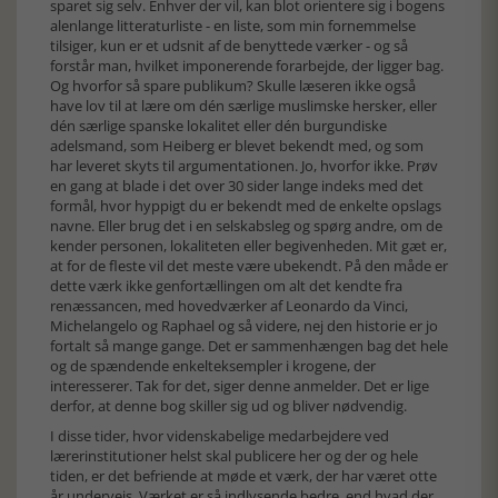
sparet sig selv. Enhver der vil, kan blot orientere sig i bogens
alenlange litteraturliste - en liste, som min fornemmelse
tilsiger, kun er et udsnit af de benyttede værker - og så
forstår man, hvilket imponerende forarbejde, der ligger bag.
Og hvorfor så spare publikum? Skulle læseren ikke også
have lov til at lære om dén særlige muslimske hersker, eller
dén særlige spanske lokalitet eller dén burgundiske
adelsmand, som Heiberg er blevet bekendt med, og som
har leveret skyts til argumentationen. Jo, hvorfor ikke. Prøv
en gang at blade i det over 30 sider lange indeks med det
formål, hvor hyppigt du er bekendt med de enkelte opslags
navne. Eller brug det i en selskabsleg og spørg andre, om de
kender personen, lokaliteten eller begivenheden. Mit gæt er,
at for de fleste vil det meste være ubekendt. På den måde er
dette værk ikke genfortællingen om alt det kendte fra
renæssancen, med hovedværker af Leonardo da Vinci,
Michelangelo og Raphael og så videre, nej den historie er jo
fortalt så mange gange. Det er sammenhængen bag det hele
og de spændende enkelteksempler i krogene, der
interesserer. Tak for det, siger denne anmelder. Det er lige
derfor, at denne bog skiller sig ud og bliver nødvendig.
I disse tider, hvor videnskabelige medarbejdere ved
lærerinstitutioner helst skal publicere her og der og hele
tiden, er det befriende at møde et værk, der har været otte
år undervejs. Værket er så indlysende bedre, end hvad der