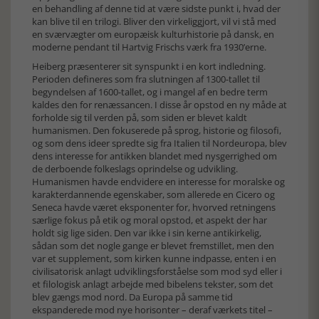
en behandling af denne tid at være sidste punkt i, hvad der
kan blive til en trilogi. Bliver den virkeliggjort, vil vi stå med
en sværvægter om europæisk kulturhistorie på dansk, en
moderne pendant til Hartvig Frischs værk fra 1930’erne.
Heiberg præsenterer sit synspunkt i en kort indledning.
Perioden defineres som fra slutningen af 1300-tallet til
begyndelsen af 1600-tallet, og i mangel af en bedre term
kaldes den for renæssancen. I disse år opstod en ny måde at
forholde sig til verden på, som siden er blevet kaldt
humanismen. Den fokuserede på sprog, historie og filosofi,
og som dens ideer spredte sig fra Italien til Nordeuropa, blev
dens interesse for antikken blandet med nysgerrighed om
de derboende folkeslags oprindelse og udvikling.
Humanismen havde endvidere en interesse for moralske og
karakterdannende egenskaber, som allerede en Cicero og
Seneca havde været eksponenter for, hvorved retningens
særlige fokus på etik og moral opstod, et aspekt der har
holdt sig lige siden. Den var ikke i sin kerne antikirkelig,
sådan som det nogle gange er blevet fremstillet, men den
var et supplement, som kirken kunne indpasse, enten i en
civilisatorisk anlagt udviklingsforståelse som mod syd eller i
et filologisk anlagt arbejde med bibelens tekster, som det
blev gængs mod nord. Da Europa på samme tid
ekspanderede mod nye horisonter – deraf værkets titel –