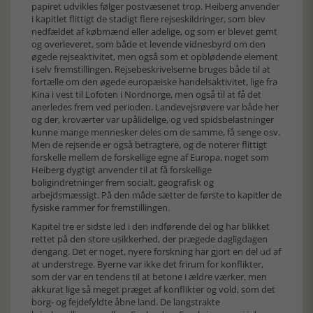
papiret udvikles følger postvæsenet trop. Heiberg anvender
i kapitlet flittigt de stadigt flere rejseskildringer, som blev
nedfældet af købmænd eller adelige, og som er blevet gemt
og overleveret, som både et levende vidnesbyrd om den
øgede rejseaktivitet, men også som et opblødende element
i selv fremstillingen. Rejsebeskrivelserne bruges både til at
fortælle om den øgede europæiske handelsaktivitet, lige fra
Kina i vest til Lofoten i Nordnorge, men også til at få det
anerledes frem ved perioden. Landevejsrøvere var både her
og der, kroværter var upålidelige, og ved spidsbelastninger
kunne mange mennesker deles om de samme, få senge osv.
Men de rejsende er også betragtere, og de noterer flittigt
forskelle mellem de forskellige egne af Europa, noget som
Heiberg dygtigt anvender til at få forskellige
boligindretninger frem socialt, geografisk og
arbejdsmæssigt. På den måde sætter de første to kapitler de
fysiske rammer for fremstillingen.
Kapitel tre er sidste led i den indførende del og har blikket
rettet på den store usikkerhed, der prægede dagligdagen
dengang. Det er noget, nyere forskning har gjort en del ud af
at understrege. Byerne var ikke det frirum for konflikter,
som der var en tendens til at betone i ældre værker, men
akkurat lige så meget præget af konflikter og vold, som det
borg- og fejdefyldte åbne land. De langstrakte