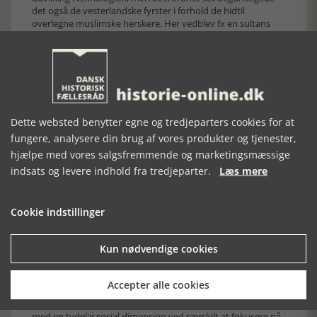
det også de vesterlandske fyrster i forhold de hidtil
overlegne muslimske herskere. Her vedblev fx en sultans
lånemuligheder at være bundet til et familiært netværk.
I de følgende kapitler udfoldes så humanismen i dens
forskellige faser, fra de tidlige næsten revolutionære
bastioner i Firenze, over dens nyplatonske udvidelse med
Ficinos skrifter fra 1400-tallets slutning og denne tænknings
store og vigtige aftryk på billedkunsten, frem til retningens
spaltning i 1500-tallet med snart avancerede
Dette websted benytter egne og tredjeparters cookies for at
fyrsteudsmykninger, der tilpasset elitens behov fremstod
fungere, analysere din brug af vores produkter og tjenester,
harmløst overdådige, snart med markante nyskabelser i
hjælpe med vores salgsfremmende og marketingsmæssige
form af enkeltpersoners værk og tænkning, nu ofte gjort
uden for den italienske kulturkreds. Dette er elementært
indsats og levere indhold fra tredjeparter.
Læs mere
spændende at følge. Det er det bl.a., fordi Italien og
Nordeuropa nok behandles hver for sig, men ikke så adskilt
som traditionen hidtil har foreskrevet. Sædvanligvis er
Cookie indstillinger
forholdene nord for alperne behandlet under betegnelsen
den nordeuropæiske renæssance. Her undersøges så
primært den kirkelige reception af nye ideer. Heiberg er
Kun nødvendige cookies
meget mere opmærksom på de rammer, der gælder for
kulturudfoldelsen, det som i indledningen kaldes
Accepter alle cookies
vekselvirkningen mellem materiel og åndelig udvikling.
I praksis forlener Heiberg kulturudvekslingen i samfundet
med en tydelig social dimension ved særskilt at fokusere på