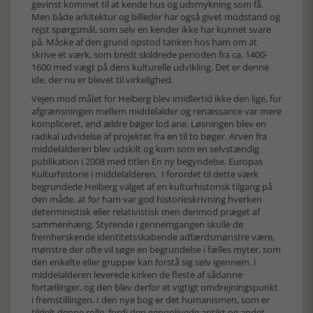
gevinst kommet til at kende hus og udsmykning som få.
Men både arkitektur og billeder har også givet modstand og
rejst spørgsmål, som selv en kender ikke har kunnet svare
på. Måske af den grund opstod tanken hos ham om at
skrive et værk, som bredt skildrede perioden fra ca. 1400-
1600 med vægt på dens kulturelle udvikling. Det er denne
ide, der nu er blevet til virkelighed.
Vejen mod målet for Heiberg blev imidlertid ikke den lige, for
afgrænsningen mellem middelalder og renæssance var mere
kompliceret, end ældre bøger lod ane. Løsningen blev en
radikal udvidelse af projektet fra en til to bøger. Arven fra
middelalderen blev udskilt og kom som en selvstændig
publikation i 2008 med titlen En ny begyndelse. Europas
Kulturhistorie i middelalderen. I forordet til dette værk
begrundede Heiberg valget af en kulturhistorisk tilgang på
den måde, at for ham var god historieskrivning hverken
deterministisk eller relativistisk men derimod præget af
sammenhæng. Styrende i gennemgangen skulle de
fremherskende identitetsskabende adfærdsmønstre være,
mønstre der ofte vil søge en begrundelse i fælles myter, som
den enkelte eller grupper kan forstå sig selv igennem. I
middelalderen leverede kirken de fleste af sådanne
fortællinger, og den blev derfor et vigtigt omdrejningspunkt
i fremstillingen. I den nye bog er det humanismen, som er
tildelt denne rolle, fordi den genoplivede antikt og andet