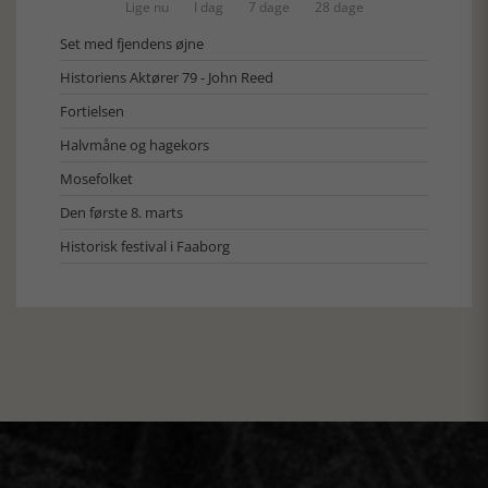
Lige nu
I dag
7 dage
28 dage
Set med fjendens øjne
Historiens Aktører 79 - John Reed
Fortielsen
Halvmåne og hagekors
Mosefolket
Den første 8. marts
Historisk festival i Faaborg