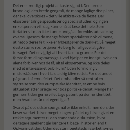
Det er et modigt projekt at kaste sig ud i. Den brede
kronologi, den brede geografi, de mange faglige discipliner,
der skal overskues – det ville afskrække de fleste. Der
eksisterer talrige specialister og specialstudier, og ingen
enkeltperson vil i dag kunne nå at læse det hele. Som
forfatter vil man ikke kunne undgå at forenkle, udelade og
overse, ligesom de mange felters specialister nok vil mene,
at netop deres felt ikke er fyldestgørende dækket. Så meget
desto større ros fortjener Heiberg for alligevel at gøre
forsøget. Det er vigtigt af i hvert fald to grunde. For det
første formidlingsmæssigt. Hvad hjælper en indsigt, hvis den
alene forbliver hos de få, altså eksperterne, og ikke deles
med et interesseret publikum? Uden formidling vil
misforståelser i hvert fald aldrig blive rettet. For det andet
på grund af emnefeltet. Det omhandler så central en
størrelse som den europæiske identitet, et emne hvis
aktualitet atter præger vor tids politiske debat. Mange har
gennem tiden gerne villet tage patent på denne identitet,
men hvad består det egentlig af?
Svaret på det sidste spørgsmål er ikke enkelt, men den, der
læser værket, bliver meget klogere på det og bliver givet en
række argumenter til den standende diskussion, hvor
deltagere sjældent går længere tilbage i historien end til
Oplysningstiden. Uden det står nogetsteds i værket, synes