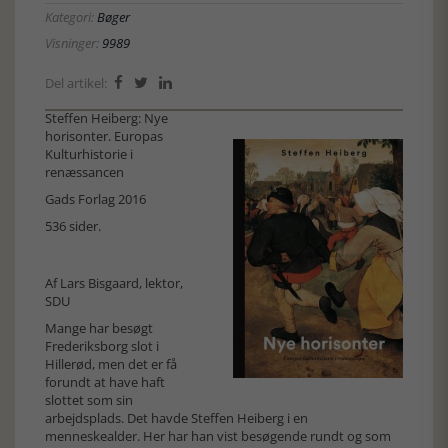
Kategori:
Bøger
Visninger:
9989
Del artikel:



Steffen Heiberg: Nye
horisonter. Europas
Kulturhistorie i
renæssancen
Gads Forlag 2016
536 sider.
Af Lars Bisgaard, lektor,
SDU
Mange har besøgt
Frederiksborg slot i
Hillerød, men det er få
forundt at have haft
slottet som sin
arbejdsplads. Det havde Steffen Heiberg i en
menneskealder. Her har han vist besøgende rundt og som