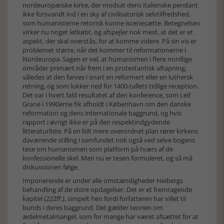
nordeuropæiske kirke, der modsat dens italienske pendant
ikke forsvandt ind i en sky af civilisatorisk selvtilfredshed,
som humanisterne retorisk kunne iscenesætte. Betegnelsen
virker nu noget letkøbt, og afspejler nok mest, at det er et
aspekt, der skal overstås, for at komme videre. På sin vis er
problemet større, når det kommer til reformationerne i
Nordeuropa. Sagen er vel, at humanismen i flere nordlige
områder primært når frem i en protestantisk aftapning,
således at den farves i snart en reformert eller en luthersk
retning, og som lukker ned for 1400-tallets tidlige reception.
Det var i hvert fald resultatet af den konference, som Leif
Grane i 1990erne fik afholdt i København om den danske
reformation og dens internationale baggrund, og hvis
rapport i øvrigt ikke er på den respektindgydende
litteraturliste. På en lidt mere overordnet plan rører kirkens
daværende stilling i samfundet nok også ved selve bogens
tese om humanismen som platform på tværs af de
konfessionelle skel. Men nu er tesen formuleret, og så må
diskussionen følge.
Imponerende er under alle omstændigheder Heibergs
behandling af de store opdagelser. Det er et fremragende
kapitel (222ff.), simpelt hen fordi forfatteren har villet til
bunds i deres baggrund. Det gælder teorien om
ædelmetalmangel, som for mange har været afsættet for at