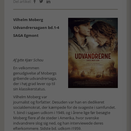
Del artikel:



Vilhelm Moberg
Udvandrersagaen bd.1-4
SAGA Egmont
Af Jytte Kjær Schou
En velkommen
genudgivelse af Mobergs
gribende udvandrersaga,
der i høj grad lever op til
sin klassikerstatus.
Vilhelm Moberg var
journalist og forfatter. Desuden var han en dedikeret
socialdemokrat, der kæmpede for de svageste i samfundet.
1. bind i sagaen udkom i 1949, og i årene lige før besøgte
Moberg flere af de steder i Amerika, hvor svenske
indvandrere slog sig ned, og han interviewede deres
efterkommere. Sidste bd. udkom i1959.