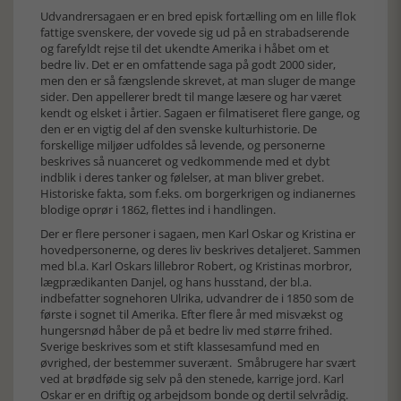
Udvandrersagaen er en bred episk fortælling om en lille flok
fattige svenskere, der vovede sig ud på en strabadserende
og farefyldt rejse til det ukendte Amerika i håbet om et
bedre liv. Det er en omfattende saga på godt 2000 sider,
men den er så fængslende skrevet, at man sluger de mange
sider. Den appellerer bredt til mange læsere og har været
kendt og elsket i årtier. Sagaen er filmatiseret flere gange, og
den er en vigtig del af den svenske kulturhistorie. De
forskellige miljøer udfoldes så levende, og personerne
beskrives så nuanceret og vedkommende med et dybt
indblik i deres tanker og følelser, at man bliver grebet.
Historiske fakta, som f.eks. om borgerkrigen og indianernes
blodige oprør i 1862, flettes ind i handlingen.
Der er flere personer i sagaen, men Karl Oskar og Kristina er
hovedpersonerne, og deres liv beskrives detaljeret. Sammen
med bl.a. Karl Oskars lillebror Robert, og Kristinas morbror,
lægprædikanten Danjel, og hans husstand, der bl.a.
indbefatter sognehoren Ulrika, udvandrer de i 1850 som de
første i sognet til Amerika. Efter flere år med misvækst og
hungersnød håber de på et bedre liv med større frihed.
Sverige beskrives som et stift klassesamfund med en
øvrighed, der bestemmer suverænt. Småbrugere har svært
ved at brødføde sig selv på den stenede, karrige jord. Karl
Oskar er en driftig og arbejdsom bonde og dertil selvrådig.