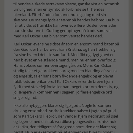
til hendes elskede astrakanæbletræ, ganske vist en botanisk
umulighed, men en symbolsk forbindelse til hendes
hjemland. Efterhånden forsoner hun sig dog med sin
skæbne. De mange fødsler tærer på hendes helbred. Da hun
får at vide, at hun ikke kan overleve flere fødsler, overlader
hun sin skæbne til Gud og genoptager på trods samlivet
med Karl Oskar. Det bliver som ventet hendes død.
Karl Oskar lever sine sidste år som en ensom mand bitter på
den Gud, der har berøvet ham Kristina, og han trækker sig
fra sine hverv i det lille samfund. Med flid og dygtighed er
han blevet en velstående mand, men nu er han overflødig.
Hans voksne sønner overtager gården. Mens Karl Oskar
stadig taler et gebrokkent sprog med en blanding af svensk
og engelsk, taler hans børn flydende engelsk og er blevet
fuldblods amerikanere. I Karl Oskars rørende breve hjem
fyldt med stavefejl fortæller han meget kort om deres liv, og
jo længere vi kommer hen i sagaen, jo flere engelske ord
sniger sig ind.
Ikke alle nybyggere klarer sig lige godt. Nogle forsumper i
druk og ensomhed. Andre knækker halsen i jagten på guld,
som Karl Oskars lillebror, der vender hjem nedbrudt på sjæl
og legeme med en stak værdiløse pengesedler. Ironisk nok
er Ulrika, den tidligere så foragtede hore, den der klarer sig
bedst. Hun er eksemplet på, at enhver kan blive til noget i