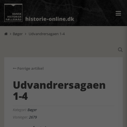
Bøger
Udvandrersagaen 1-4



Forrige artikel
Udvandrersagaen
1-4
Kategori:
Bøger
Visninger:
2679