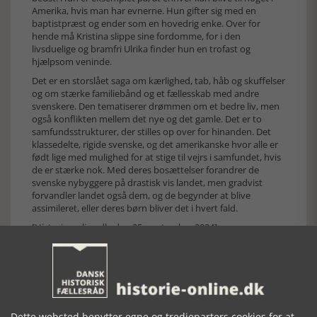
Amerika, hvis man har evnerne. Hun gifter sig med en
baptistpræst og ender som en hovedrig enke. Over for
hende må Kristina slippe sine fordomme, for i den
livsduelige og bramfri Ulrika finder hun en trofast og
hjælpsom veninde.
Det er en storslået saga om kærlighed, tab, håb og skuffelser
og om stærke familiebånd og et fællesskab med andre
svenskere. Den tematiserer drømmen om et bedre liv, men
også konflikten mellem det nye og det gamle. Det er to
samfundsstrukturer, der stilles op over for hinanden. Det
klassedelte, rigide svenske, og det amerikanske hvor alle er
født lige med mulighed for at stige til vejrs i samfundet, hvis
de er stærke nok. Med deres bosættelser forandrer de
svenske nybyggere på drastisk vis landet, men gradvist
forvandler landet også dem, og de begynder at blive
assimileret, eller deres børn bliver det i hvert fald.
[Historie-online.dk, den 25. september 2024]
Dette websted benytter egne og tredjeparters cookies for at