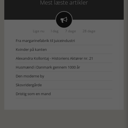
Mest læste artikler

Lige nu
I dag
7 dage
28 dage
Fra margarinefabrik til juiceindustri
Kvinder på kanten
Alexandra Kollontaj - Historiens Aktører nr. 21
Husmænd i Danmark gennem 1000 år
Den moderne by
Skovridergårde
Dristig som en mand