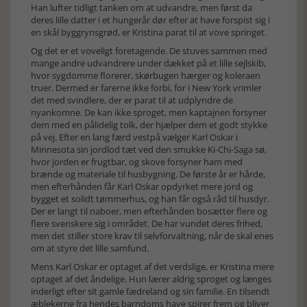
Han lufter tidligt tanken om at udvandre, men først da
deres lille datter i et hungerår dør efter at have forspist sig i
en skål byggrynsgrød, er Kristina parat til at vove springet.
Og det er et voveligt foretagende. De stuves sammen med
mange andre udvandrere under dækket på et lille sejlskib,
hvor sygdomme florerer, skørbugen hærger og koleraen
truer. Dermed er farerne ikke forbi, for i New York vrimler
det med svindlere, der er parat til at udplyndre de
nyankomne. De kan ikke sproget, men kaptajnen forsyner
dem med en pålidelig tolk, der hjælper dem et godt stykke
på vej. Efter en lang færd vestpå vælger Karl Oskar i
Minnesota sin jordlod tæt ved den smukke Ki-Chi-Saga sø,
hvor jorden er frugtbar, og skove forsyner ham med
brænde og materiale til husbygning. De første år er hårde,
men efterhånden får Karl Oskar opdyrket mere jord og
bygget et solidt tømmerhus, og han får også råd til husdyr.
Der er langt til naboer, men efterhånden bosætter flere og
flere svenskere sig i området. De har vundet deres frihed,
men det stiller store krav til selvforvaltning, når de skal enes
om at styre det lille samfund.
Mens Karl Oskar er optaget af det verdslige, er Kristina mere
optaget af det åndelige. Hun lærer aldrig sproget og længes
inderligt efter sit gamle fædreland og sin familie. En tilsendt
æblekerne fra hendes barndoms have spirer frem og bliver