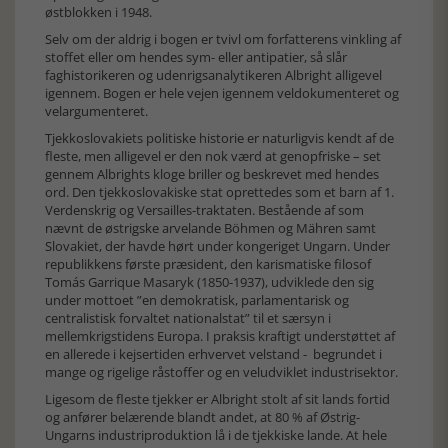
østblokken i 1948.
Selv om der aldrig i bogen er tvivl om forfatterens vinkling af
stoffet eller om hendes sym- eller antipatier, så slår
faghistorikeren og udenrigsanalytikeren Albright alligevel
igennem. Bogen er hele vejen igennem veldokumenteret og
velargumenteret.
Tjekkoslovakiets politiske historie er naturligvis kendt af de
fleste, men alligevel er den nok værd at genopfriske – set
gennem Albrights kloge briller og beskrevet med hendes
ord. Den tjekkoslovakiske stat oprettedes som et barn af 1.
Verdenskrig og Versailles-traktaten. Bestående af som
nævnt de østrigske arvelande Böhmen og Mähren samt
Slovakiet, der havde hørt under kongeriget Ungarn. Under
republikkens første præsident, den karismatiske filosof
Tomás Garrique Masaryk (1850-1937), udviklede den sig
under mottoet ”en demokratisk, parlamentarisk og
centralistisk forvaltet nationalstat” til et særsyn i
mellemkrigstidens Europa. I praksis kraftigt understøttet af
en allerede i kejsertiden erhvervet velstand - begrundet i
mange og rigelige råstoffer og en veludviklet industrisektor.
Ligesom de fleste tjekker er Albright stolt af sit lands fortid
og anfører belærende blandt andet, at 80 % af Østrig-
Ungarns industriproduktion lå i de tjekkiske lande. At hele