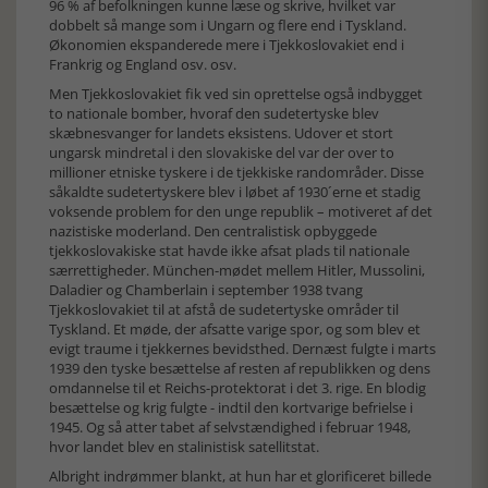
96 % af befolkningen kunne læse og skrive, hvilket var
dobbelt så mange som i Ungarn og flere end i Tyskland.
Økonomien ekspanderede mere i Tjekkoslovakiet end i
Frankrig og England osv. osv.
Men Tjekkoslovakiet fik ved sin oprettelse også indbygget
to nationale bomber, hvoraf den sudetertyske blev
skæbnesvanger for landets eksistens. Udover et stort
ungarsk mindretal i den slovakiske del var der over to
millioner etniske tyskere i de tjekkiske randområder. Disse
såkaldte sudetertyskere blev i løbet af 1930´erne et stadig
voksende problem for den unge republik – motiveret af det
nazistiske moderland. Den centralistisk opbyggede
tjekkoslovakiske stat havde ikke afsat plads til nationale
særrettigheder. München-mødet mellem Hitler, Mussolini,
Daladier og Chamberlain i september 1938 tvang
Tjekkoslovakiet til at afstå de sudetertyske områder til
Tyskland. Et møde, der afsatte varige spor, og som blev et
evigt traume i tjekkernes bevidsthed. Dernæst fulgte i marts
1939 den tyske besættelse af resten af republikken og dens
omdannelse til et Reichs-protektorat i det 3. rige. En blodig
besættelse og krig fulgte - indtil den kortvarige befrielse i
1945. Og så atter tabet af selvstændighed i februar 1948,
hvor landet blev en stalinistisk satellitstat.
Albright indrømmer blankt, at hun har et glorificeret billede