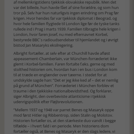
af mellemkrigstidens tjekkisk-slovakiske republik. Men det
var det billede, hun havde fået af sine forældre, og som hun
tror på. Selv har hun naturligvis ingen erindring om Prag før
krigen. Hvor hendes far var tjekkisk diplomat i Beograd, og
hvor hele familien flygtede til London lige før de tyske tanks
rullede ind i Prag i marts 1939. Familien tilbragte hele krigen i
London, hvor faren Josef, nu med efternavnet Korbel,
bestyrede BBC´s radioudsendelser til hjemlandet og i øvrigt
bistod Jan Masaryks eksilregering.
Albright fortæller, at selv efter at Churchill havde afløst
appeasement-Chamberlain, var München-forræderiet ikke
glemt i Korbel-familien. Faren fortalte f.eks. gerne og med
stolthed historien om, hvordan han i en bus i London kom
til at træde en englænder over tæerne. I stedet for at
undskylde sagde han: ”Det er jeg ikke ked af – det er nemlig
på grund af München”. Forræderiet i München forblev et
traume i den tjekkiske nationalbevidsthed. Og forklarer,
siger Albright, den overbeviste atlanticisme i tjekkisk
udenrigspolitik efter Fløjlsrevolutionen.
”Mellem 1937 og 1948 var parret Benes og Masaryk oppe
mod først Hitler og Ribbentrop, siden Stalin og Molotov.
Historien fortæller os, at den stærkeste duo vandt i begge
tilfælde – i hvert fald i en periode. Men historiens dom
fortæller også, at Benes og Masaryk er den slags ledere, vi