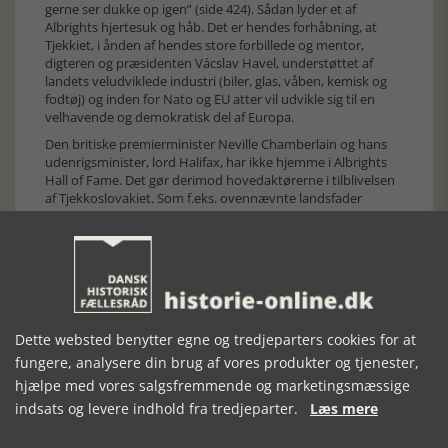
gerne ser dukke op igen” (side 424). Sådan lyder et af
Albrights hjertesuk og håb. Det er hendes forhåbning, at
Tjekkiet, i ånden af hendes store forbillede og mentor,
digteren og præsidenten Vácslav Havel, understøttet af
landets veludviklede industri (biler, glas, våben, kemisk og
fodtøj) og inden for Nato og EU atter vil udvikle sig til en
velhavende og demokratisk del af Europa.
Den britiske premierminister Neville Chamberlain og hans
udenrigsminister, lord Halifax, har ikke hjemme i Albrights
Hall of Fame. Det gør derimod hovedaktørerne i tilblivelsen
af Tjekkoslovakiet. Som f.eks. ovennævnte landsfader
Tómas Masaryk, hans søn og farens foresatte og gode ven –
manden med den tragiske skæbne Jan Masaryk (1886-1948)
samt Eduard Benes (1884-1948) – republikkens præsident i
eksil i London gennem krigsårene og efter 1945. Benes fik
Tjekkoslovakiet anerkendt som krigsførende allieret, godt
hjulpet af mange og succesrige tjekkiske piloter i Royal Air
Force samt af en modstandsbevægelse, der bl.a. spillede en
Dette websted benytter egne og tredjeparters cookies for at
heroisk og opofrende, men omdiskuteret rolle i mordet på
Reichsprotektor Reinhard Heydrich (1904-42) – kaldet
fungere, analysere din brug af vores produkter og tjenester,
Himmlers ”blonde bæst”. En begivenhed, der var orkestreret
hjælpe med vores salgsfremmende og marketingsmæssige
af eksilregeringen i London, og som Albright beskriver i
indsats og levere indhold fra tredjeparter.
Læs mere
medrivende detaljer. Ligesom hun gør det med tyskernes
hævn – den totale udslettelse af den tilfældigt valgte