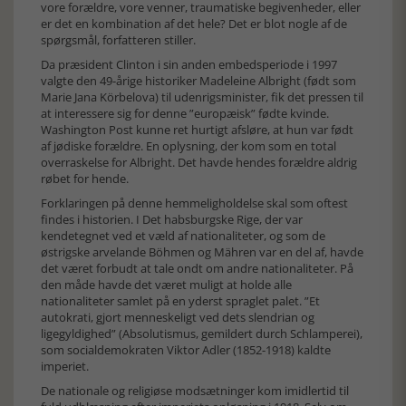
vore forældre, vore venner, traumatiske begivenheder, eller
er det en kombination af det hele? Det er blot nogle af de
spørgsmål, forfatteren stiller.
Da præsident Clinton i sin anden embedsperiode i 1997
valgte den 49-årige historiker Madeleine Albright (født som
Marie Jana Körbelova) til udenrigsminister, fik det pressen til
at interessere sig for denne ”europæisk” fødte kvinde.
Washington Post kunne ret hurtigt afsløre, at hun var født
af jødiske forældre. En oplysning, der kom som en total
overraskelse for Albright. Det havde hendes forældre aldrig
røbet for hende.
Forklaringen på denne hemmeligholdelse skal som oftest
findes i historien. I Det habsburgske Rige, der var
kendetegnet ved et væld af nationaliteter, og som de
østrigske arvelande Böhmen og Mähren var en del af, havde
det været forbudt at tale ondt om andre nationaliteter. På
den måde havde det været muligt at holde alle
nationaliteter samlet på en yderst spraglet palet. ”Et
autokrati, gjort menneskeligt ved dets slendrian og
ligegyldighed” (Absolutismus, gemildert durch Schlamperei),
som socialdemokraten Viktor Adler (1852-1918) kaldte
imperiet.
De nationale og religiøse modsætninger kom imidlertid til