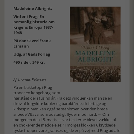
Madeleine Albright:
Vinter i Prag. En
personlig historie om
krigens Europa 1937-
1948
På dansk ved Frank
Esmann
Udg. af
Gads Forlag
490 sider, 349 kr.
Af Thomas Petersen
På en bakketop i Prag
troner en kongeborg, som
har stået der i tusind år. Fra dets vinduer kan man se en
skov af forgyldte kupler og baroktårne, skifertage og
kirkespir. Man kan også se stenbroen over den brede,
snoede Vltava, som adstadigt flyder mod nord. --- Om
morgenen den 15. marts --- var tjekkerne blevet vækket af
en chokerende meddelelse: ”I morges klokken 6 krydsede
tyske tropper vore grænser, og de er på vej mod Prag ad alle