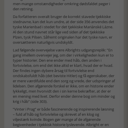
men mange omstændigheder omkring dødsfaldet peger i
den retning.
Da forfatteren overalt bruger de korrekt stavede tjekkiske
stednavne, kan det kun undre, at der side 356 anvendes det
tyske Marienbad i stedet for det tjekkiske Mariánské Lázne.
Al den stund navnet står lige ved siden af det tjekkiske
Plzen, tysk Pilsen. Såfremt originalen har det tyske navn, er
oversætteren naturligvis undskyldt.
Lad følgende overvejelse være Albrights udgangsreplik: ”En
gang imellem overvejer jeg, om der i virkeligheden kun er to
typer historier. Den ene ender med håb, den anden i
fortvivlelse, om end det ikke altid er klart, hvad der er hvad.
Der findes ingen dybere årsag til fortvivlelse end
ondskabsfuldt håb (det beviste Hitler) og få egenskaber, der
er mere værdifulde end den sorg og vrede, der udspringer af
lidelsen. Den afgørende forskel er ikke, om en historie ender
lykkeligt, men hvorvidt den i sin kerne bekræfter, at der er
en mening med livet. Derfor ender denne bog om minder og
krig i håb” (side 303).
”Vinter i Prag” er både fascinerende og inspirerende læsning
– fuld af håb og fortvivlelse og skrevet af en klog og
viljestærk kvinde. Bogen gør mange af de afgørende
begivenheder i tjekkisk historie lyslevende. Albright er en