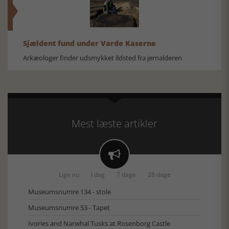
Sjældent fund under Varde Kaserne
Arkæologer finder udsmykket ildsted fra jernalderen
Mest læste artikler

Lige nu
I dag
7 dage
28 dage
Museumsnumre 134 - stole
Museumsnumre 53 - Tapet
Ivories and Narwhal Tusks at Rosenborg Castle