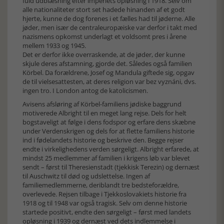
fuld udblæsning efter imperiets opløsning i 1918. Selv om
alle nationaliteter stort set hadede hinanden af et godt
hjerte, kunne de dog forenes i et fælles had til jøderne. Alle
jøder, men især de centraleuropæiske var derfor i takt med
nazismens opkomst underlagt et voldsomt pres i årene
mellem 1933 og 1945.
Det er derfor ikke overraskende, at de jøder, der kunne
skjule deres afstamning, gjorde det. Således også familien
Körbel. Da forældrene, Josef og Mandula giftede sig, opgav
de til vielsesattesten, at deres religion var bez vyznáni, dvs.
ingen tro. I London antog de katolicismen.
Avisens afsløring af Körbel-familiens jødiske baggrund
motiverede Albright til en meget lang rejse. Dels for helt
bogstaveligt at følge i dens fodspor og erfare dens skæbne
under Verdenskrigen og dels for at flette familiens historie
ind i fødelandets historie og beskrive den. Begge rejser
endte i virkelighedens verden sørgeligt. Albright erfarede, at
mindst 25 medlemmer af familien i krigens løb var blevet
sendt – først til Theresienstadt (tjekkisk Terezin) og dernæst
til Auschwitz til død og udslettelse. Ingen af
familiemedlemmerne, deriblandt tre bedsteforældre,
overlevede. Rejsen tilbage i Tjekkoslovakiets historie fra
1918 og til 1948 var også tragisk. Selv om denne historie
startede positivt, endte den sørgeligt – først med landets
opløsning i 1939 og dernæst ved dets indlemmelse i