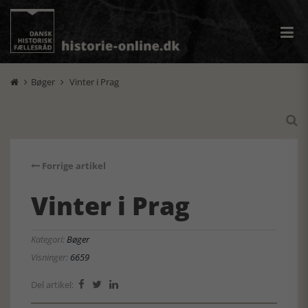
Bøger
Vinter i Prag



Forrige artikel
Vinter i Prag
Kategori:
Bøger
Visninger:
6659
Del artikel:


