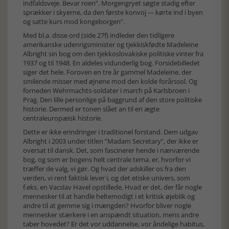
indfaldsveje. Bevar roen”. Morgengryet søgte stadig efter
sprækker i skyerne, da den første konvoj --- kørte ind i byen
og satte kurs mod kongeborgen”.
Med bl.a. disse ord (side 27f) indleder den tidligere
amerikanske udenrigsminister og tjekkiskfødte Madeleine
Albright sin bog om den tjekkoslovakiske politiske vinter fra
1937 og til 1948. En aldeles vidunderlig bog. Forsidebilledet
siger det hele. Foroven en tre år gammel Madeleine, der
smilende misser med øjnene mod den kolde forårssol. Og
forneden Wehrmachts-soldater i march på Karlsbroen i
Prag. Den lille personlige på baggrund af den store politiske
historie. Dermed er tonen slået an til en ægte
centraleuropæisk historie.
Dette er ikke erindringer i traditionel forstand. Dem udgav
Albright i 2003 under titlen ”Madam Secretary”, der ikke er
oversat til dansk. Det, som fascinerer hende i nærværende
bog, og som er bogens helt centrale tema, er, hvorfor vi
træffer de valg, vi gør. Og hvad der adskiller os fra den
verden, vi rent faktisk lever i, og det etiske univers, som
f.eks. en Vacslav Havel opstillede. Hvad er det, der får nogle
mennesker til at handle heltemodigt i et kritisk øjeblik og
andre til at gemme sig i mængden? Hvorfor bliver nogle
mennesker stærkere i en anspændt situation, mens andre
taber hovedet? Er det vor uddannelse, vor åndelige habitus,