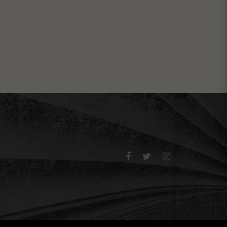


