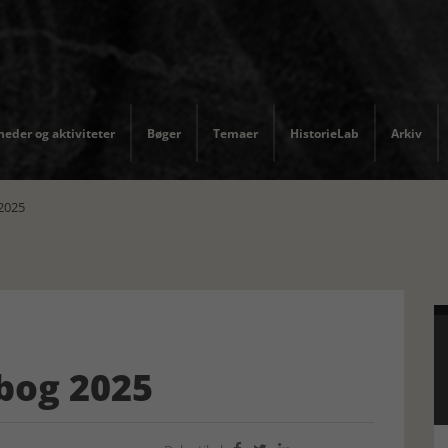
eder og aktiviteter
Bøger
Temaer
HistorieLab
Arkiv
 2025
 bog 2025