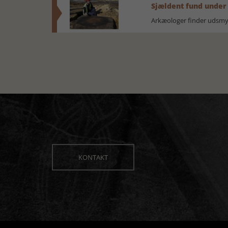
Sjældent fund under
Arkæologer finder udsmyk
KONTAKT