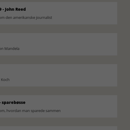
9 - John Reed
om den amerikanske journalist
son Mandela
l Koch
 sparebøsse
r om, hvordan man sparede sammen