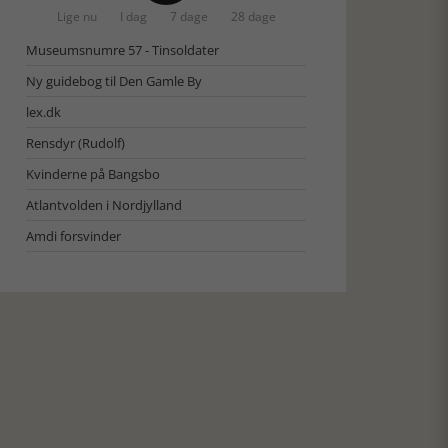
Lige nu
I dag
7 dage
28 dage
Museumsnumre 57 - Tinsoldater
Ny guidebog til Den Gamle By
lex.dk
Rensdyr (Rudolf)
Kvinderne på Bangsbo
Atlantvolden i Nordjylland
Amdi forsvinder