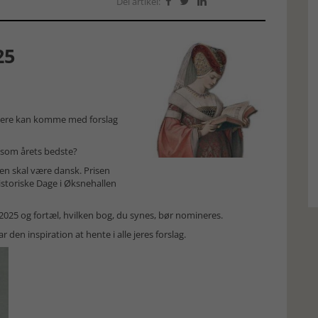
Del artikel:



25
ugere kan komme med forslag
n som årets bedste?
en skal være dansk. Prisen
istoriske Dage i Øksnehallen
2025 og fortæl, hvilken bog, du synes, bør nomineres.
n inspiration at hente i alle jeres forslag.