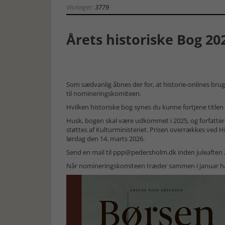
Visninger:
3779
Årets historiske Bog 20
Som sædvanlig åbnes der for, at historie-onlines br
til nomineringskomiteen.
Hvilken historiske bog synes du kunne fortjene title
Husk, bogen skal være udkommet i 2025, og forfatter
støttes af Kulturministeriet. Prisen overrækkes ved H
lørdag den 14. marts 2026.
Send en mail til
ppp@pedersholm.dk
inden juleaften 
Når nomineringskomiteen træder sammen i januar har de