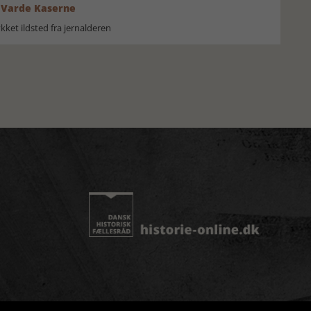
 Varde Kaserne
ket ildsted fra jernalderen