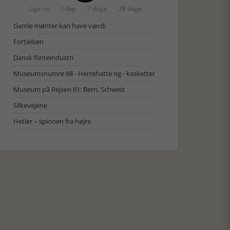
Lige nu
I dag
7 dage
28 dage
Gamle mønter kan have værdi
Fortielsen
Dansk flinteindustri
Museumsnumre 88 - Herrehatte og - kasketter
Museum på Rejsen 61: Bern, Schweiz
Silkevejene
Hetler – spionen fra højre