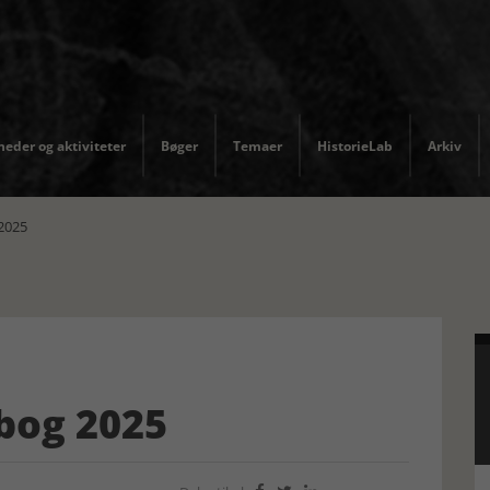
eder og aktiviteter
Bøger
Temaer
HistorieLab
Arkiv
 2025
 bog 2025