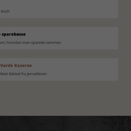
l Koch
 sparebøsse
r om, hvordan man sparede sammen
 Varde Kaserne
ket ildsted fra jernalderen