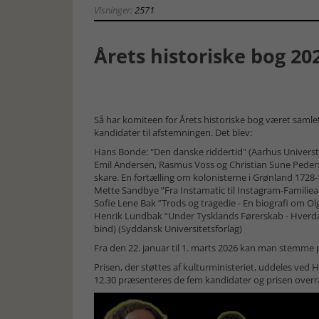
Visninger:
2571
Årets historiske bog 20
Så har komiteen for Årets historiske bog været samle
kandidater til afstemningen. Det blev:
Hans Bonde: "Den danske riddertid" (Aarhus Universt
Emil Andersen, Rasmus Voss og Christian Sune Pederse
skare. En fortælling om kolonisterne i Grønland 1728
Mette Sandbye ”Fra Instamatic til Instagram-Familie
Sofie Lene Bak ”Trods og tragedie - En biografi om Ol
Henrik Lundbak ”Under Tysklands Førerskab - Hverda
bind) (Syddansk Universitetsforlag)
Fra den 22. januar til 1. marts 2026 kan man stemme p
Prisen, der støttes af kulturministeriet, uddeles ved 
12.30 præsenteres de fem kandidater og prisen overræ