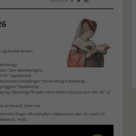
Del artikel:



26
t og fundet de fem
etsforlag)
n: "Den allerliderligste
-1731" (Gyldendal)
albummets fortællinger” (Strandberg Publishing)
ga Eggers” (Gyldendal)
g Og Tilpasning På Vejen Mod Hitlers Nye Europa 1941-42” (2
å sin favorit.
Stem her
Historiske Dage i Øksnehallen i København den 14. marts. kl.
kkes kl. 14.50.