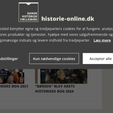
sted benytter egne og tredjeparters cookies for at fungere, analys
vores produkter og tjenester, hjælpe med vores salgsfremmende og
gsmæssige indsats og levere indhold fra tredjeparter.
Læs mere
dstillinger
Kun nødvendige cookies
Accepter alle
RISKE BOG 2021
"BØRSEN" BLEV ÅRETS
HISTORISKE BOG 2024