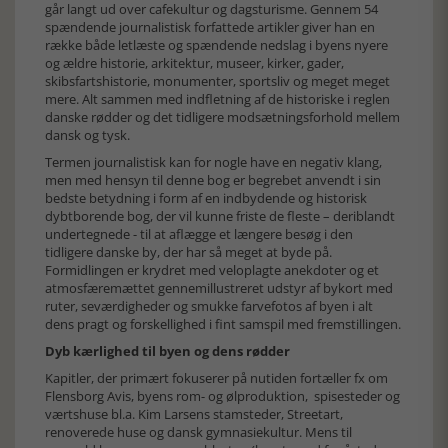
går langt ud over cafekultur og dagsturisme. Gennem 54
spændende journalistisk forfattede artikler giver han en
række både letlæste og spændende nedslag i byens nyere
og ældre historie, arkitektur, museer, kirker, gader,
skibsfartshistorie, monumenter, sportsliv og meget meget
mere. Alt sammen med indfletning af de historiske i reglen
danske rødder og det tidligere modsætningsforhold mellem
dansk og tysk.
Termen journalistisk kan for nogle have en negativ klang,
men med hensyn til denne bog er begrebet anvendt i sin
bedste betydning i form af en indbydende og historisk
dybtborende bog, der vil kunne friste de fleste – deriblandt
undertegnede - til at aflægge et længere besøg i den
tidligere danske by, der har så meget at byde på.
Formidlingen er krydret med veloplagte anekdoter og et
atmosfæremættet gennemillustreret udstyr af bykort med
ruter, seværdigheder og smukke farvefotos af byen i alt
dens pragt og forskellighed i fint samspil med fremstillingen.
Dyb kærlighed til byen og dens rødder
Kapitler, der primært fokuserer på nutiden fortæller fx om
Flensborg Avis, byens rom- og ølproduktion, spisesteder og
værtshuse bl.a. Kim Larsens stamsteder, Streetart,
renoverede huse og dansk gymnasiekultur. Mens til