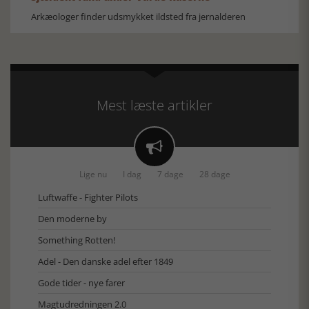
Arkæologer finder udsmykket ildsted fra jernalderen
Mest læste artikler

Lige nu
I dag
7 dage
28 dage
Luftwaffe - Fighter Pilots
Den moderne by
Something Rotten!
Adel - Den danske adel efter 1849
Gode tider - nye farer
Magtudredningen 2.0