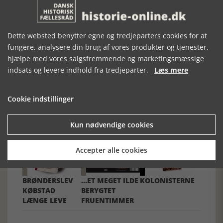
[Historie-online.dk, den 21. april 2021]
Dette websted benytter egne og tredjeparters cookies for at
fungere, analysere din brug af vores produkter og tjenester,
hjælpe med vores salgsfremmende og marketingsmæssige
indsats og levere indhold fra tredjeparter.
Læs mere
Forrige artikel
Cookie indstillinger
SE RELATEREDE ARTIKLER
Kun nødvendige cookies
Accepter alle cookies
BRØNDERSLEV
…ET MEGET ILDE
KOLONISTERNE
KØBSTAD
BERYGTET
LÆNGE LEVE
FRUENTIMMER