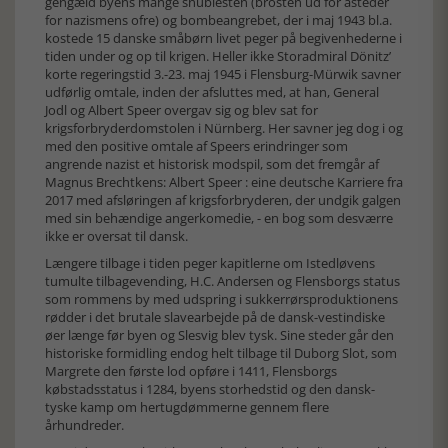
gengæld byens mange snublesten (brosten ud for åsteder
for nazismens ofre) og bombeangrebet, der i maj 1943 bl.a.
kostede 15 danske småbørn livet peger på begivenhederne i
tiden under og op til krigen. Heller ikke Storadmiral Dönitz’
korte regeringstid 3.-23. maj 1945 i Flensburg-Mürwik savner
udførlig omtale, inden der afsluttes med, at han, General
Jodl og Albert Speer overgav sig og blev sat for
krigsforbryderdomstolen i Nürnberg. Her savner jeg dog i og
med den positive omtale af Speers erindringer som
angrende nazist et historisk modspil, som det fremgår af
Magnus Brechtkens: Albert Speer : eine deutsche Karriere fra
2017 med afsløringen af krigsforbryderen, der undgik galgen
med sin behændige angerkomedie, - en bog som desværre
ikke er oversat til dansk.
Længere tilbage i tiden peger kapitlerne om Istedløvens
tumulte tilbagevending, H.C. Andersen og Flensborgs status
som rommens by med udspring i sukkerrørsproduktionens
rødder i det brutale slavearbejde på de dansk-vestindiske
øer længe før byen og Slesvig blev tysk. Sine steder går den
historiske formidling endog helt tilbage til Duborg Slot, som
Margrete den første lod opføre i 1411, Flensborgs
købstadsstatus i 1284, byens storhedstid og den dansk-
tyske kamp om hertugdømmerne gennem flere
århundreder.