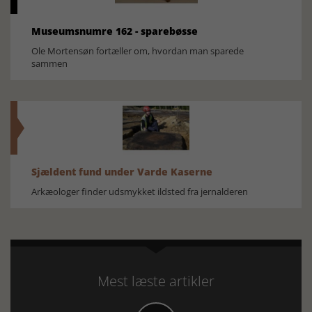
Museumsnumre 162 - sparebøsse
Ole Mortensøn fortæller om, hvordan man sparede
sammen
Sjældent fund under Varde Kaserne
Arkæologer finder udsmykket ildsted fra jernalderen
Mest læste artikler