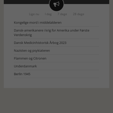

Lige nu
I dag
7 dage
28 dage
Kongelige mord i middelalderen
Dansk-amerikanere i krig for Amerika under Første
Verdenskrig
Dansk Medicinhistorisk Årbog 2023
Nazisten og psykiateren
Flammen og Citronen
Underdanmark
Berlin 1945