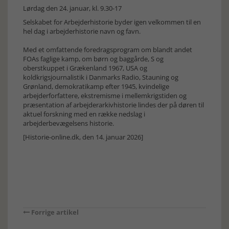
Lørdag den 24. januar, kl. 9.30-17
Selskabet for Arbejderhistorie byder igen velkommen til en
hel dag i arbejderhistorie navn og favn.
Med et omfattende foredragsprogram om blandt andet
FOAs faglige kamp, om børn og baggårde, S og
oberstkuppet i Grækenland 1967, USA og
koldkrigsjournalistik i Danmarks Radio, Stauning og
Grønland, demokratikamp efter 1945, kvindelige
arbejderforfattere, ekstremisme i mellemkrigstiden og
præsentation af arbejderarkivhistorie lindes der på døren til
aktuel forskning med en række nedslag i
arbejderbevægelsens historie.
[Historie-online.dk, den 14. januar 2026]
Forrige artikel