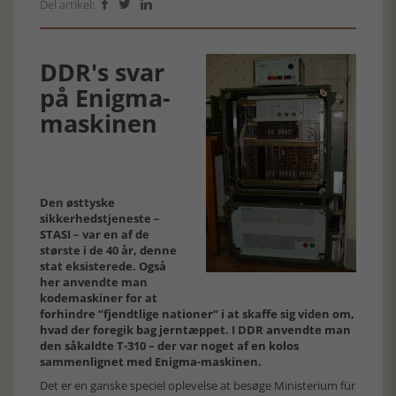
Del artikel:



DDR's svar
på Enigma-
maskinen
Den østtyske
sikkerhedstjeneste –
STASI – var en af de
største i de 40 år, denne
stat eksisterede. Også
her anvendte man
kodemaskiner for at
forhindre ”fjendtlige nationer” i at skaffe sig viden om,
hvad der foregik bag jerntæppet. I DDR anvendte man
den såkaldte T-310 – der var noget af en kolos
sammenlignet med Enigma-maskinen.
Det er en ganske speciel oplevelse at besøge Ministerium für