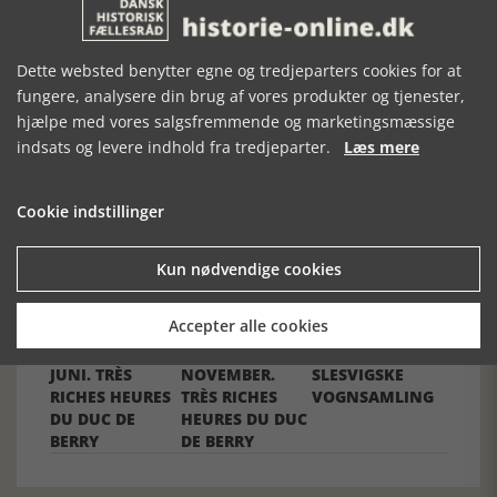
Dette websted benytter egne og tredjeparters cookies for at
fungere, analysere din brug af vores produkter og tjenester,
hjælpe med vores salgsfremmende og marketingsmæssige
indsats og levere indhold fra tredjeparter.
Læs mere
Forrige artikel
Cookie indstillinger
SE RELATEREDE ARTIKLER
Kun nødvendige cookies
Accepter alle cookies
JUNI. TRÈS
NOVEMBER.
SLESVIGSKE
RICHES HEURES
TRÈS RICHES
VOGNSAMLING
DU DUC DE
HEURES DU DUC
BERRY
DE BERRY