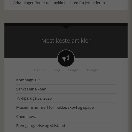
Arkæologer finder udsmykket ildsted fra jernalderen
Mest læste artikler

Lige nu
I dag
7 dage
28 dage
Kompagni P.5.
Sankt Hans-koen
TV-tips, uge 32, 2026
Museumsnumre 110 - hakke, skovl og spade
Cheminova
Fremgang, krise og stilstand