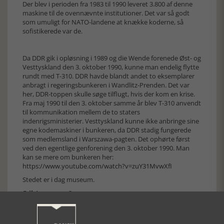
Der blev i perioden fra 1983 til 1990 leveret 3.800 af denne
maskine til de ovennævnte institutioner. Det var så godt
som umuligt for NATO-landene at knække koderne, så
sofistikerede var de.
Da DDR gik i opløsning i 1989 og die Wende forenede Øst- og
Vesttyskland den 3. oktober 1990, kunne man endelig flytte
rundt med T-310. DDR havde blandt andet to eksemplarer
anbragt i regeringsbunkeren i Wandlitz-Prenden. Det var
her, DDR-toppen skulle søge tilflugt, hvis der kom en krise.
Fra maj 1990 til den 3. oktober samme år blev T-310 anvendt
til kommunikation mellem de to staters
indenrigsministerier. Vesttyskland kunne ikke anbringe sine
egne kodemaskiner i bunkeren, da DDR stadig fungerede
som medlemsland i Warszawa-pagten. Det ophørte først
ved den egentlige genforening den 3. oktober 1990. Man
kan se mere om bunkeren her:
https://www.youtube.com/watch?v=zuY31MvwXfI
Stedet er i dag museum.
Erik Ingemann Sørensen
[Historie-online.dk, den 2. marts 2021]