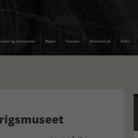
eder og aktiviteter
Bøger
Temaer
HistorieLab
Arkiv
t
Krigsmuseet