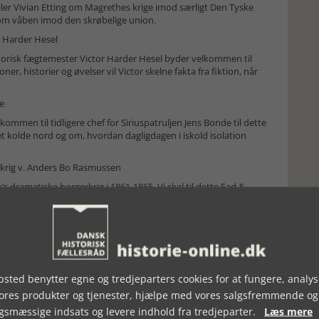
æller Vivian Etting om Magrethes krige imod særligt Den Tyske
 som våben imod den skrøbelige union.
or Harder Hesel
istorisk fægtemester Victor Harder Hesel byder velkommen til
r, historier og øvelser vil Victor skelne fakta fra fiktion, når
e
lkommen til tidligere chef for Siriuspatruljen Jens Bonde til dette
et kolde nord og om, hvordan dagligdagen i iskold isolation
krig v. Anders Bo Rasmussen
 dramatiske borgerkrig i 1861-1865. Vi skal til dette Fad &
en Christian Christensen og hans gamblersvoger Ferdinand
 vikinger, der hærgede løs i Europa frem til middelalderen,
? Vi får besøg af Nationalmuseets egen vikingeekspert Jeanette
sted benytter egne og tredjeparters cookies for at fungere, analys
vores produkter og tjenester, hjælpe med vores salgsfremmende og
lads v. Andreas Graae
gsmæssige indsats og levere indhold fra tredjeparter.
Læs mere
 tiden spillereglerne for krigens udførsel. Andreas Graae vil