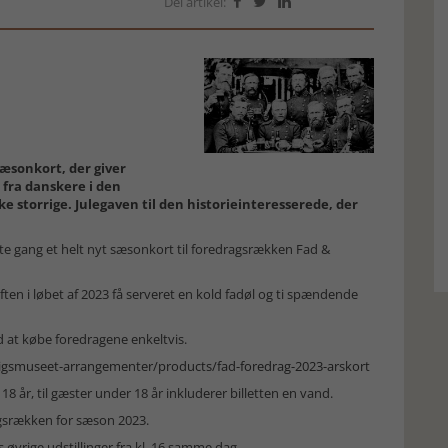
Del artikel:



æsonkort, der giver
t fra danskere i den
e storrige. Julegaven til den historieinteresserede, der
te gang et helt nyt sæsonkort til foredragsrækken Fad &
aften i løbet af 2023 få serveret en kold fadøl og ti spændende
nd at købe foredragene enkeltvis.
rigsmuseet-arrangementer/products/fad-foredrag-2023-arskort
8 år, til gæster under 18 år inkluderer billetten en vand.
ragsrækken for sæson 2023.
 øvrige udstillinger fra kl. 16 samme dag.