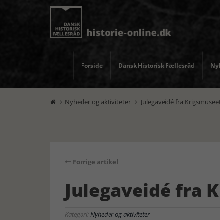
Forside
Dansk Historisk Fællesråd
Nyh
Nyheder og aktiviteter
Julegaveidé fra Krigsmusee


Forrige artikel
Julegaveidé fra 
Kategori:
Nyheder og aktiviteter