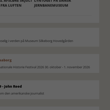
L AFSLØRE SKJULT
LYNTOGET PÅ DANSK
FRA LUFTEN
JERNBANEMUSEUM
moselig i verden på Museum Silkeborg Hovedgården
Faaborg
ionale Historie Festival 2026 30. oktober - 1. november 2026
9 - John Reed
om den amerikanske journalist