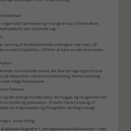
 Christensen
r krigen faldt hammeren og i mange år har vi fortiet deres
 kæmpede for den nazistiske sag.
en
p i en krog af de disciplinerede zulukrigere. Hør med, når
er os med til Sydafrika i 1879 for at høre om det dramatiske
 Aaskov
kvinder mod vattede mænd, der ikke tør tage rigets forsvar
arks på tidspunktet største kvindeforening. Denne kampdag
 helt tidlige forkæmpere.
artin Petersen
na og det strenge moralkodeks, der hugger sig vej igennem det
vis mystik og spekulation. Til dette Fad & Foredrag vil
ortælle om Krigsmuseets og Etnografisk Samlings mange
ige v. Vivian Etting
lse etablerede Magrethe 1. den legendariske Kalmarunion – men