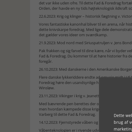
det var ikke uden ofre. Til dette Fad & Foredrag fort
Orden, der havde en ny tids højteknologisk ildkraft
22.6.2023: Krig og klinger – historisk fægtning v. Vict
Vores fantastiske kanonhal bliver til en arena, når h
dette knivskarpe foredrag. Med lige dele demonstratione
det gælder vores ideer om sværdkamp.
21.9.2023: Mod nord med Siriuspatruljen v. Jens Bond
Pak frakken og sig farvel til dine kære, når vi byder ve
Fad & Foredrag. Du kommer til at høre historier fra d
foregår.
26.10.2023: Med danskerne i den Amerikanske Borger
Flere danske lykkeriddere endte ad omveje midt i USA’s
Foredrag høre den usandsynlige historie om general
Winsløw.
23.11.2023: Vikinger i krig v. Jeanette Varberg
Med bævrende pen berettes der om de frygtindgydende
men hvordan kæmpede disse krigere fra nord virkelig
Varberg til dette Fad & Foredrag.
Dette web
brug af 
14.12.2023: Fjernstyrede våben og fremtidens kampp
marketin
Våbenteknologien er i rivende udvikling og ændrer hele