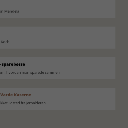
son Mandela
l Koch
 sparebøsse
r om, hvordan man sparede sammen
 Varde Kaserne
ket ildsted fra jernalderen