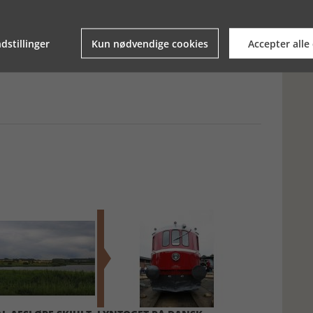
er, hvor krig og teknologi er på vej hen i dette Fad & Foredrag.
dstillinger
Kun nødvendige cookies
Accepter alle