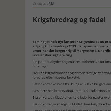
Visninger:
1783
Krigsforedrag og fadøl
Som noget helt nyt lancerer Krigsmuseet nu et s
adgang til ti foredrag i 2023, der spænder over al
amerikanske borgerkrig til Margrethe 1.’s nordisk
ikke ønsker sig flere ting.
Fra januar udbyder Krigsmuseet i København for førs
Foredrag.
Her kan krigsaficionados og historietørstige efter fyr
foredrag efter museets lukketid.
Sæsonkortet koster 1.000 kr. og er 500 kr. billigere e
Læs mere her:
https://shop.natmus.dk/collections/k
Sæsonkortet inkluderer en kold fadøl for gæster over 1
Sæsonkortet giver adgang til alle ti foredrag i fored
Sæsonkortet giver også gratis adgang til Krigsmuseets