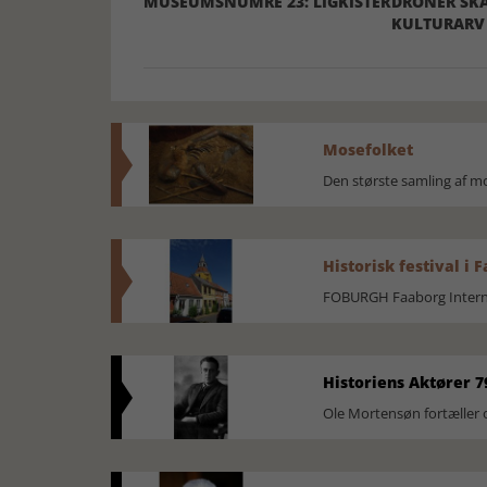
MUSEUMSNUMRE 23: LIGKISTER
DRONER SKA
KULTURARV 
Mosefolket
Den største samling af 
Historisk festival i 
FOBURGH Faaborg Internat
Historiens Aktører 7
Ole Mortensøn fortæller 