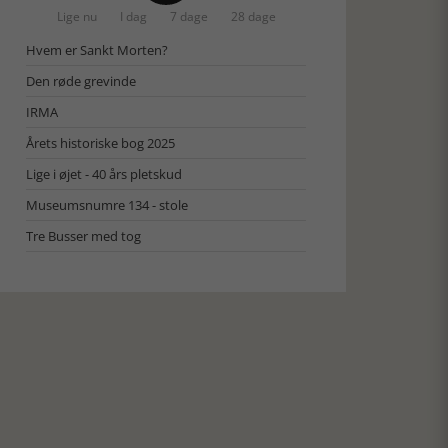
Lige nu
I dag
7 dage
28 dage
Hvem er Sankt Morten?
Den røde grevinde
IRMA
Årets historiske bog 2025
Lige i øjet - 40 års pletskud
Museumsnumre 134 - stole
Tre Busser med tog