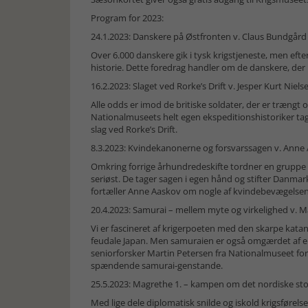
Program for 2023:
24.1.2023: Danskere på Østfronten v. Claus Bundgård
Over 6.000 danskere gik i tysk krigstjeneste, men efte
historie. Dette foredrag handler om de danskere, der
16.2.2023: Slaget ved Rorke’s Drift v. Jesper Kurt Niels
Alle odds er imod de britiske soldater, der er trængt o
Nationalmuseets helt egen ekspeditionshistoriker tag
slag ved Rorke’s Drift.
8.3.2023: Kvindekanonerne og forsvarssagen v. Anne
Omkring forrige århundredeskifte tordner en gruppe 
seriøst. De tager sagen i egen hånd og stifter Danm
fortæller Anne Aaskov om nogle af kvindebevægelsens
20.4.2023: Samurai – mellem myte og virkelighed v. M
Vi er fascineret af krigerpoeten med den skarpe kata
feudale Japan. Men samuraien er også omgærdet af en 
seniorforsker Martin Petersen fra Nationalmuseet f
spændende samurai-genstande.
25.5.2023: Magrethe 1. – kampen om det nordiske storr
Med lige dele diplomatisk snilde og iskold krigsføre