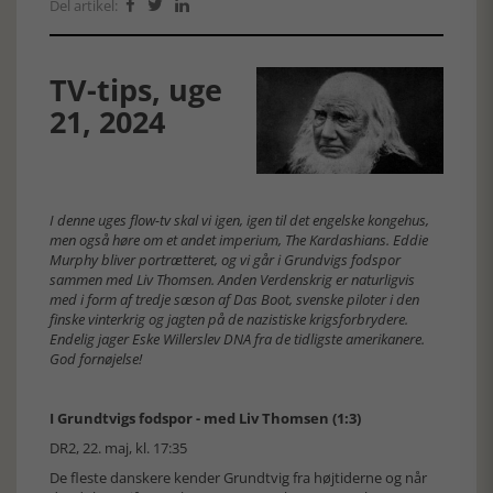
Del artikel:



TV-tips, uge
21, 2024
I denne uges flow-tv skal vi igen, igen til det engelske kongehus,
men også høre om et andet imperium, The Kardashians. Eddie
Murphy bliver portrætteret, og vi går i Grundvigs fodspor
sammen med Liv Thomsen. Anden Verdenskrig er naturligvis
med i form af tredje sæson af Das Boot, svenske piloter i den
finske vinterkrig og jagten på de nazistiske krigsforbrydere.
Endelig jager Eske Willerslev DNA fra de tidligste amerikanere.
God fornøjelse!
I Grundtvigs fodspor - med Liv Thomsen (1:3)
DR2, 22. maj, kl. 17:35
De fleste danskere kender Grundtvig fra højtiderne og når