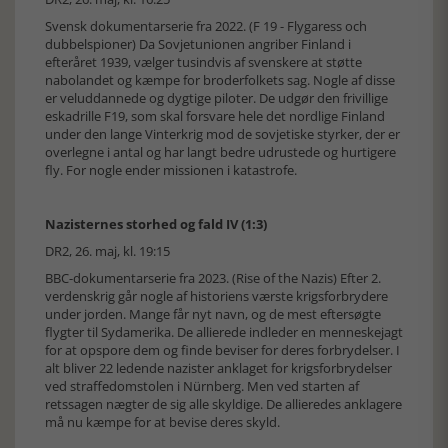
Svensk dokumentarserie fra 2022. (F 19 - Flygaress och
dubbelspioner) Da Sovjetunionen angriber Finland i
efteråret 1939, vælger tusindvis af svenskere at støtte
nabolandet og kæmpe for broderfolkets sag. Nogle af disse
er veluddannede og dygtige piloter. De udgør den frivillige
eskadrille F19, som skal forsvare hele det nordlige Finland
under den lange Vinterkrig mod de sovjetiske styrker, der er
overlegne i antal og har langt bedre udrustede og hurtigere
fly. For nogle ender missionen i katastrofe.
Nazisternes storhed og fald IV (1:3)
DR2, 26. maj, kl. 19:15
BBC-dokumentarserie fra 2023. (Rise of the Nazis) Efter 2.
verdenskrig går nogle af historiens værste krigsforbrydere
under jorden. Mange får nyt navn, og de mest eftersøgte
flygter til Sydamerika. De allierede indleder en menneskejagt
for at opspore dem og finde beviser for deres forbrydelser. I
alt bliver 22 ledende nazister anklaget for krigsforbrydelser
ved straffedomstolen i Nürnberg. Men ved starten af
retssagen nægter de sig alle skyldige. De allieredes anklagere
må nu kæmpe for at bevise deres skyld.