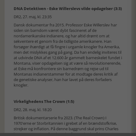
DNA Detektiven - Eske Willerslevs vilde opdagelser (3:3)
DR2, 27. maj, kl. 23:35
Dansk dokumentar fra 2015. Professor Eske Willerslev har
siden sin barndom været dybt fascineret af de
nordamerikanske indianere, og har altid drømt om at
sekventere et genom fra de tidligste amerikanere. Han
forsøger ihærdigt at få fingre i urgamle knogler fra Amerika,
men det mislykkes gang på gang. Da han endelig inviteres til
at udvinde DNA af et 12.600 år gammelt barneskelet fundet i
Montana, viser opdagelsen sig at være så revolutionerende,
at Eske må konfrontere sin barnedrøm og rejse ud til
Montanas indianerstammer for at modtage deres kritik af
de genetiske analyser, han har lavet på deres forfaders
knogler.
Virkelighedens The Crown (1:5)
DR2, 28. maj, kl. 18:20
Britisk dokumentarserie fra 2023. (The Real Crown) I
1970'erne er Storbritannien i grebet af en brændstofkrise,
strejker og inflation. På denne baggrund skal prins Charles
krones som prins af Wales - det første skridt på hans rejse