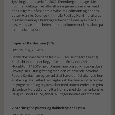
Tysk krigsdramaserie fra 2022. Ehrenberg er tilbage i Kiel,
hvor han deltager i et officielt arrangement sammen med
den tidligere ubådskaptajn Wilhelm Hoffmann og dennes
datter Hannie. De unge kriminelle Pauli og Harri indrulleres
til ubådstræning. Ehrenberg arbejder på den nye ubåd U-
949. Mens Gestapochefen Forster ankommer til Lissabon på
hemmelig mission.
Imperiet Kardashian (1:3)
DR2, 25. maj, kl. 20:05
Britisk dokumentarserie fra 2023. (House of Kardashians)
Kardashian imperiet begyndte med én kvinde. Kris
Houghton. I 1960'erne drømmer hun om et liv i sus og dus i
Beverly Hills. Hun gifter sig med den velhavende advokat
Robert Kardashian og ser ud til at have opnået alt, hvad hun
ønsker sig. Men efter ti års ægteskab har hun en affære med
en yngre mand, og ægsteskabet med Robert ender i en grim
skilsmisse. Kort tid efter gifter hun sig med den amerikanske
OL-guldvinder Bruce Jenner. Nu tager hendes drømme fart.
Vinterkrigens piloter og dobbeltspioner (1:3)
DR2, 26. maj, kl. 16:25