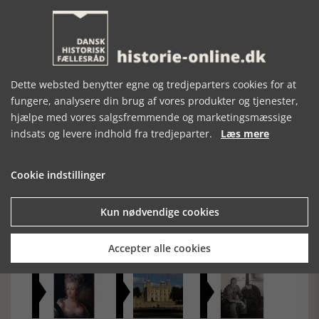
mod at blive konge. Men det er en sti præget af fare.
Walisiske nationalister har anbragt fire bomber, der hvor
ceremonien finder sted. Og Charles kæmper med det
dilemma, som alle kongelige står over for; kærlighed eller
pligt.
[Historie-online.dk, den 21. maj 2024]
Dette websted benytter egne og tredjeparters cookies for at
fungere, analysere din brug af vores produkter og tjenester,
hjælpe med vores salgsfremmende og marketingsmæssige
indsats og levere indhold fra tredjeparter.
Læs mere
Cookie indstillinger
Forrige artikel
Kun nødvendige cookies
SE RELATEREDE ARTIKLER
Accepter alle cookies