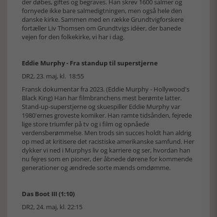
der døbes, giftes og begraves. Han skrev 1600 salmer og
fornyede ikke bare salmedigtningen, men også hele den
danske kirke. Sammen med en række Grundtvigforskere
fortæller Liv Thomsen om Grundtvigs idéer, der banede
vejen for den folkekirke, vi har i dag.
Eddie Murphy - Fra standup til superstjerne
DR2, 23. maj, kl. 18:55
Fransk dokumentar fra 2023. (Eddie Murphy - Hollywood's
Black King) Han har filmbranchens mest berømte latter.
Stand-up-superstjerne og skuespiller Eddie Murphy var
1980'ernes groveste komiker. Han ramte tidsånden, fejrede
lige store triumfer på tv og i film og opnåede
verdensberømmelse. Men trods sin succes holdt han aldrig
op med at kritisere det racistiske amerikanske samfund. Her
dykker vi ned i Murphys liv og karriere og ser, hvordan han
nu fejres som en pioner, der åbnede dørene for kommende
generationer og ændrede sorte mænds omdømme.
Das Boot III (1:10)
DR2, 24. maj, kl. 22:15