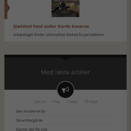
Sjældent fund under Varde Kaserne
Arkæologer finder udsmykket ildsted fra jernalderen
Mest læste artikler

Lige nu
I dag
7 dage
28 dage
Den moderne by
Skovridergårde
Damer der fik nok