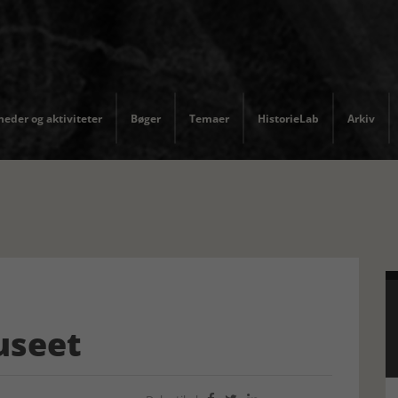
eder og aktiviteter
Bøger
Temaer
HistorieLab
Arkiv
useet