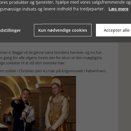
vores produkter og tjenester, hjælpe med vores salgsfremmende og
rd, Dagmar, Margrete Sprænghest, Sofia af Minsk m.fl., og dyk
T' på Danmarks Borgcenter
gsmæssige indsats og levere indhold fra tredjeparter.
Læs mere
et: I krig for Christian 4.
dstillinger
Kun nødvendige cookies
Accepter alle
hjælp kongen med at vinde over den svenske arvefjende. I
tian 4.’s tid og deltage i et sjovt rollespil i kongens gamle
tian 4. Begge vil de gerne være Nordens hersker, og nu har
 en gang for alle afgøre, hvem der for alvor er den mægtigste
ge soldater til at slå den svenske hær.
om soldat i Christian den 4.s hær på Krigsmuseet i København.