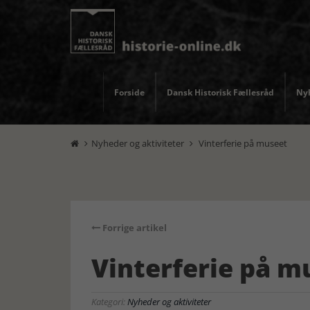
Forside
Dansk Historisk Fællesråd
Nyh
Nyheder og aktiviteter
Vinterferie på museet


Forrige artikel
Vinterferie på m
Kategori:
Nyheder og aktiviteter