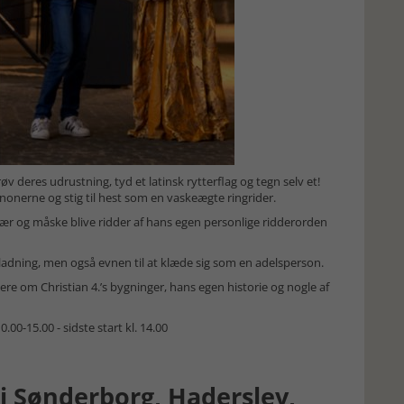
v deres udrustning, tyd et latinsk rytterflag og tegn selv et!
nonerne og stig til hest som en vaskeægte ringrider.
s hær og måske blive ridder af hans egen personlige ridderorden
dning, men også evnen til at klæde sig som en adelsperson.
ere om Christian 4.’s bygninger, hans egen historie og nogle af
.00-15.00 - sidste start kl. 14.00
 Sønderborg, Haderslev,