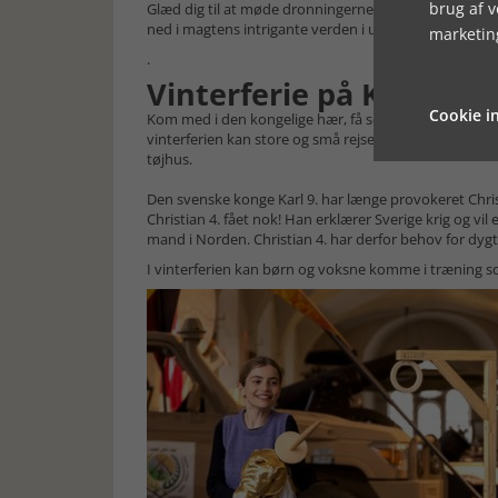
brug af 
Glæd dig til at møde dronningerne Margrete 1., Benge
ned i magtens intrigante verden i udstillingen 'MAG
marketin
.
Vinterferie på Krigsmuse
Cookie in
Kom med i den kongelige hær, få soldatertræning og 
vinterferien kan store og små rejse med tilbage til Chris
tøjhus.
Den svenske konge Karl 9. har længe provokeret Chris
Christian 4. fået nok! Han erklærer Sverige krig og vil
mand i Norden. Christian 4. har derfor behov for dygti
I vinterferien kan børn og voksne komme i træning s