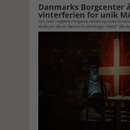
Danmarks Borgcenter åb
vinterferien for unik 
Dyk ned i magtens intrigante verden og oplev Vordin
eksklusivt åbner dørene til udstillingen 'MAGT' alle dag