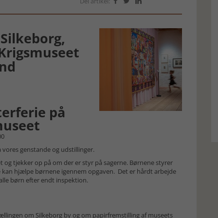
Del artikel:



Silkeborg,
Krigsmuseet
and
erferie på
museet
00
vores genstande og udstillinger.
g tjekker op på om der er styr på sagerne. Børnene styrer
å de kan hjælpe børnene igennem opgaven. Det er hårdt arbejde
lle børn efter endt inspektion.
ællingen om Silkeborg by og om papirfremstilling af museets