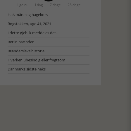
Lige nu
I dag
7 dage
28 dage
Halvmåne og hagekors
Bogstakken, uge 41, 2021
I dette øjeblik meddeles det...
Berlin brænder
Brønderslevs historie
Hverken ubesindig eller frygtsom
Danmarks sidste heks