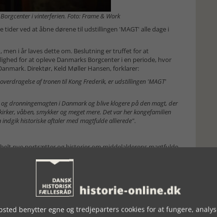
orgcenter i vinterferien. Foto: Frame & Work
 tider ved at åbne dørene til udstillingen 'MAGT' alle dage i
, men i år laves dette om. Beslutning er truffet for at
hed for at opleve Danmarks Borgcenter i en periode, hvor
Danmark. Direktør, Keld Møller Hansen, forklarer:
rdragelse af tronen til Kong Frederik, er udstillingen 'MAGT'
e- og dronningemagten i Danmark og blive klogere på den magt, der
r, kirker, våben, smykker og meget mere. Det var her kongefamilien
 indgik historiske aftaler med magtfulde allierede"
.
helt nye portrætter og historier om middelalderens magtfulde
d.
r abdiceret fra tronen og overladt hvervet som regent til
 tilbage i Vordingborg.
storien om dronningernes rolle i spillet om borgen og magten.
e om den store indflydelse, som dronningerne havde. De var
lutninger med potentielt blodige konsekvenser.
sted benytter egne og tredjeparters cookies for at fungere, analys