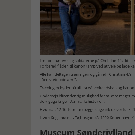
Lær om hærene og soldaterne på Christian 4.’s tid - prø
Forbered flåden til kanonkamp ved at veje og lade ka
Alle kan deltage i træningen og gå ind i Christian 4.’
”Den væbnede arm”.
Træningen byder på alt fra våbenkendskab og kanonla
Undervejs bliver der rig mulighed for at lære meget m
de vigtige krige i Danmarkshistorien.
Hvornår: 12-16. februar (begge dage inklusive) fra kl. 10
Hvor: Krigsmuseet, Tøjhusgade 3, 1220 København K
Museum Sønderjylland i