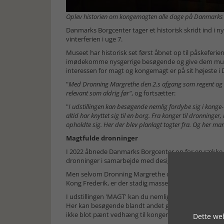
Oplev historien om kongemagten alle dage på Danmarks B
Danmarks Borgcenter tager et historisk skridt ind i nye
vinterferien i uge 7.
Museet har historisk set først åbnet op til påskeferien
imødekomme nysgerrige besøgende og give dem mulig
interessen for magt og kongemagt er på sit højeste i 
"
Med Dronning Margrethe den 2.s afgang som regent og ove
relevant som aldrig før"
, og fortsætter:
"
I udstillingen kan besøgende nemlig fordybe sig i kong
altid har knyttet sig til en borg. Fra konger til dronninge
opholdte sig. Her der blev planlagt togter fra. Og her man
Magtfulde dronninger
I 2022 åbnede Danmarks Borgcenter op for en række 
dronninger i samarbejde med designeren, Jim Lyngvil
Men selvom Dronning Margrethe den 2. altså netop ha
Kong Frederik, er der stadig masser af dronningemagt
I udstillingen 'MAGT' kan du nemlig stadig få hele hi
Her kan besøgende blandt andet glæde sig til at hør
ikke blot pænt vedhæng til kongen, men tog også bes
Dette web