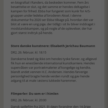
en biografsal i Randers, da beskeden kommer. Fem års
besættelse er slut, og det samme er hendes deltagelse i
kampen for frihed. Ebba har fungeret som kurér for A/S-
gruppen under ledelse af broderen Aksel. I denne
dokumentar fra 2020 ser Ebba tilbage på, hvordan det var
blot at være en ung pige, der tidligt i sit liv bliver inddraget i
modstandskampen, og på nogle af de oplevelser, der har
gjort størst indtryk på hende.
Store danske kunstnere: Elisabeth Jerichau Baumann
DR2, 26. februar, kl. 18:15
Danskerne brød sig ikke om hendes tyske farver, og alligevel
fik hun en enestående international kunstkarriere. Hendes
supervåben var portrætmalerier af kongelige og kendte,
blandt andet vennen H.C. Andersen. Hendes farverige
personlighed bragte hende verden rundt og gav hende
adgang til at male i østens lukkede haremmer.
Filmperler: Du som er i himlen
DR2, 26. februar, kl. 20:00
Dansk spillefilm fra 2021. Et døgn forandrer den 14-årige