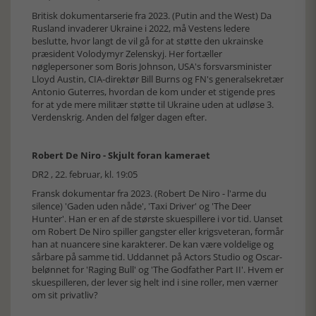
Britisk dokumentarserie fra 2023. (Putin and the West) Da
Rusland invaderer Ukraine i 2022, må Vestens ledere
beslutte, hvor langt de vil gå for at støtte den ukrainske
præsident Volodymyr Zelenskyj. Her fortæller
nøglepersoner som Boris Johnson, USA's forsvarsminister
Lloyd Austin, CIA-direktør Bill Burns og FN's generalsekretær
Antonio Guterres, hvordan de kom under et stigende pres
for at yde mere militær støtte til Ukraine uden at udløse 3.
Verdenskrig. Anden del følger dagen efter.
Robert De Niro - Skjult foran kameraet
DR2 , 22. februar, kl. 19:05
Fransk dokumentar fra 2023. (Robert De Niro - l'arme du
silence) 'Gaden uden nåde', 'Taxi Driver' og 'The Deer
Hunter'. Han er en af de største skuespillere i vor tid. Uanset
om Robert De Niro spiller gangster eller krigsveteran, formår
han at nuancere sine karakterer. De kan være voldelige og
sårbare på samme tid. Uddannet på Actors Studio og Oscar-
belønnet for 'Raging Bull' og 'The Godfather Part II'. Hvem er
skuespilleren, der lever sig helt ind i sine roller, men værner
om sit privatliv?