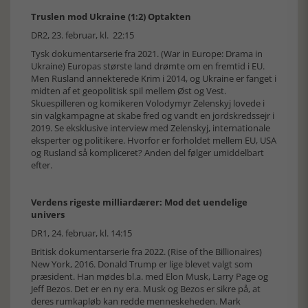
Truslen mod Ukraine (1:2) Optakten
DR2, 23. februar, kl. 22:15
Tysk dokumentarserie fra 2021. (War in Europe: Drama in
Ukraine) Europas største land drømte om en fremtid i EU.
Men Rusland annekterede Krim i 2014, og Ukraine er fanget i
midten af et geopolitisk spil mellem Øst og Vest.
Skuespilleren og komikeren Volodymyr Zelenskyj lovede i
sin valgkampagne at skabe fred og vandt en jordskredssejr i
2019. Se eksklusive interview med Zelenskyj, internationale
eksperter og politikere. Hvorfor er forholdet mellem EU, USA
og Rusland så kompliceret? Anden del følger umiddelbart
efter.
Verdens rigeste milliardærer: Mod det uendelige
univers
DR1, 24. februar, kl. 14:15
Britisk dokumentarserie fra 2022. (Rise of the Billionaires)
New York, 2016. Donald Trump er lige blevet valgt som
præsident. Han mødes bl.a. med Elon Musk, Larry Page og
Jeff Bezos. Det er en ny era. Musk og Bezos er sikre på, at
deres rumkapløb kan redde menneskeheden. Mark