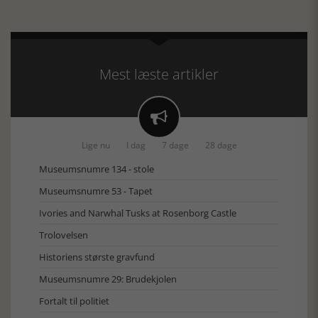
Mest læste artikler

Lige nu
I dag
7 dage
28 dage
Museumsnumre 134 - stole
Museumsnumre 53 - Tapet
Ivories and Narwhal Tusks at Rosenborg Castle
Trolovelsen
Historiens største gravfund
Museumsnumre 29: Brudekjolen
Fortalt til politiet