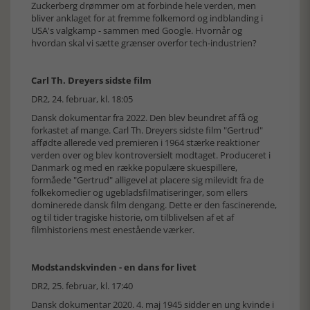
Zuckerberg drømmer om at forbinde hele verden, men
bliver anklaget for at fremme folkemord og indblanding i
USA's valgkamp - sammen med Google. Hvornår og
hvordan skal vi sætte grænser overfor tech-industrien?
Carl Th. Dreyers sidste film
DR2, 24. februar, kl. 18:05
Dansk dokumentar fra 2022. Den blev beundret af få og
forkastet af mange. Carl Th. Dreyers sidste film "Gertrud"
affødte allerede ved premieren i 1964 stærke reaktioner
verden over og blev kontroversielt modtaget. Produceret i
Danmark og med en række populære skuespillere,
formåede "Gertrud" alligevel at placere sig milevidt fra de
folkekomedier og ugebladsfilmatiseringer, som ellers
dominerede dansk film dengang. Dette er den fascinerende,
og til tider tragiske historie, om tilblivelsen af et af
filmhistoriens mest enestående værker.
Modstandskvinden - en dans for livet
DR2, 25. februar, kl. 17:40
Dansk dokumentar 2020. 4. maj 1945 sidder en ung kvinde i