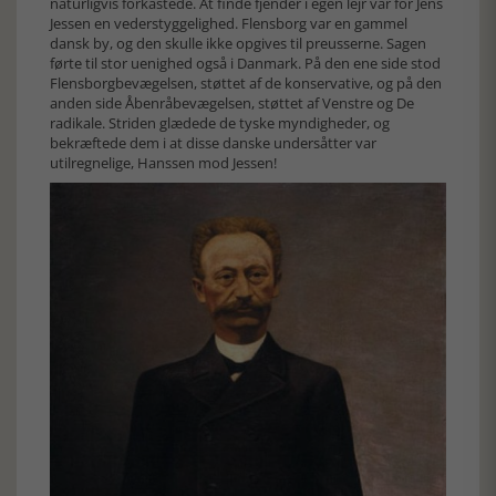
naturligvis forkastede. At finde fjender i egen lejr var for Jens
Jessen en vederstyggelighed. Flensborg var en gammel
dansk by, og den skulle ikke opgives til preusserne. Sagen
førte til stor uenighed også i Danmark. På den ene side stod
Flensborgbevægelsen, støttet af de konservative, og på den
anden side Åbenråbevægelsen, støttet af Venstre og De
radikale. Striden glædede de tyske myndigheder, og
bekræftede dem i at disse danske undersåtter var
utilregnelige, Hanssen mod Jessen!