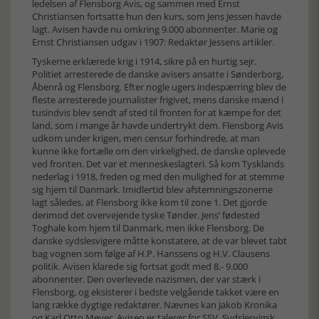
ledelsen af Flensborg Avis, og sammen med Ernst
Christiansen fortsatte hun den kurs, som Jens Jessen havde
lagt. Avisen havde nu omkring 9.000 abonnenter. Marie og
Ernst Christiansen udgav i 1907: Redaktør Jessens artikler.
Tyskerne erklærede krig i 1914, sikre på en hurtig sejr.
Politiet arresterede de danske avisers ansatte i Sønderborg,
Åbenrå og Flensborg. Efter nogle ugers indespærring blev de
fleste arresterede journalister frigivet, mens danske mænd i
tusindvis blev sendt af sted til fronten for at kæmpe for det
land, som i mange år havde undertrykt dem. Flensborg Avis
udkom under krigen, men censur forhindrede, at man
kunne ikke fortælle om den virkelighed, de danske oplevede
ved fronten. Det var et menneskeslagteri. Så kom Tysklands
nederlag i 1918, freden og med den mulighed for at stemme
sig hjem til Danmark. Imidlertid blev afstemningszonerne
lagt således, at Flensborg ikke kom til zone 1. Det gjorde
derimod det overvejende tyske Tønder. Jens’ fødested
Toghale kom hjem til Danmark, men ikke Flensborg. De
danske sydslesvigere måtte konstatere, at de var blevet tabt
bag vognen som følge af H.P. Hanssens og H.V. Clausens
politik. Avisen klarede sig fortsat godt med 8.- 9.000
abonnenter. Den overlevede nazismen, der var stærk i
Flensborg, og eksisterer i bedste velgående takket være en
lang række dygtige redaktører. Nævnes kan Jakob Kronika
og Karl Otto Meyer. Avisen er talerør for SSV, Sydslesvigsk