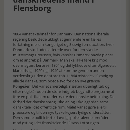
Flensborg
1864 var et skæbneår for Danmark. Den nationalliberale
regering besluttede uklogt at gennemføre en fælles
forfatning mellem kongeriget og Slesvig i en situation, hvor
Danmark stod uden allierede over for den stærke
militærmagt Preussen, hvis kansler Bismarck havde planer
om et angreb på Danmark. Man skal ikke føre krig mod
overmagten, lærte vi i 1864 og det lykkedes efterfølgende at
klare frisag i 1920 og i 1940 at komme gennem anden
verdenskrig uden de store tab. I 1864 mistede vi Slesvig og
alle de danske, som boede syd for den nye grænse
Kongeåen. Det var et smerteligt, næsten ubærligt tab og
efter nogle år uden de store indgreb begyndte prøjserne at
føre en politik, som undertrykte den danske befolkning. De
forbød det danske sprog i skolen og i skolegården samt
dansk tale i det offentlige rum. Målet var at gøre alle til
preussere og til den nye tyske kejsers lydige undersåtter.
Den samme politik førtes i øvrig i polsktalende områder
mod øst og i det fransktalende i Elsass-Lothringen.