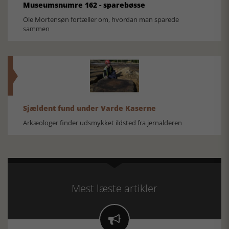
Museumsnumre 162 - sparebøsse
Ole Mortensøn fortæller om, hvordan man sparede
sammen
Sjældent fund under Varde Kaserne
Arkæologer finder udsmykket ildsted fra jernalderen
Mest læste artikler
