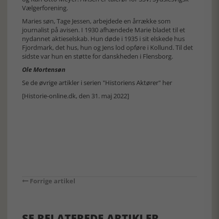
Vælgerforening.
Maries søn, Tage Jessen, arbejdede en årrække som
journalist på avisen. I 1930 afhændede Marie bladet til et
nydannet aktieselskab. Hun døde i 1935 i sit elskede hus
Fjordmark, det hus, hun og Jens lod opføre i Kollund. Til det
sidste var hun en støtte for danskheden i Flensborg.
Ole Mortensøn
Se de øvrige artikler i serien "Historiens Aktører" her
[Historie-online.dk, den 31. maj 2022]
Forrige artikel
SE RELATEREDE ARTIKLER