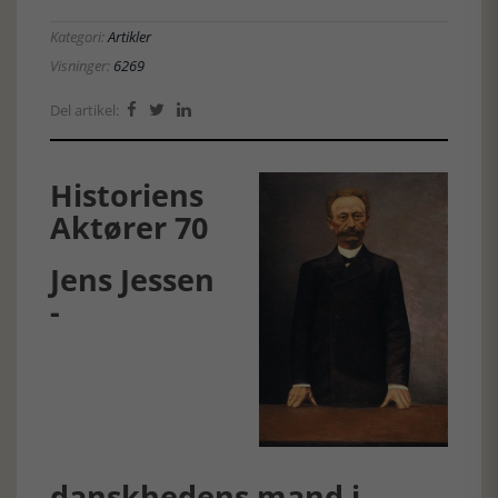
Kategori:
Artikler
Visninger:
6269
Del artikel:



Historiens
Aktører 70
Jens Jessen
-
danskhedens mand i