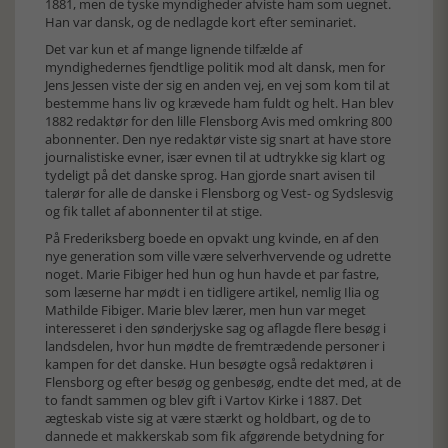
1881, men de tyske myndigheder afviste ham som uegnet.
Han var dansk, og de nedlagde kort efter seminariet.
Det var kun et af mange lignende tilfælde af
myndighedernes fjendtlige politik mod alt dansk, men for
Jens Jessen viste der sig en anden vej, en vej som kom til at
bestemme hans liv og krævede ham fuldt og helt. Han blev
1882 redaktør for den lille Flensborg Avis med omkring 800
abonnenter. Den nye redaktør viste sig snart at have store
journalistiske evner, især evnen til at udtrykke sig klart og
tydeligt på det danske sprog. Han gjorde snart avisen til
talerør for alle de danske i Flensborg og Vest- og Sydslesvig
og fik tallet af abonnenter til at stige.
På Frederiksberg boede en opvakt ung kvinde, en af den
nye generation som ville være selverhvervende og udrette
noget. Marie Fibiger hed hun og hun havde et par fastre,
som læserne har mødt i en tidligere artikel, nemlig Ilia og
Mathilde Fibiger. Marie blev lærer, men hun var meget
interesseret i den sønderjyske sag og aflagde flere besøg i
landsdelen, hvor hun mødte de fremtrædende personer i
kampen for det danske. Hun besøgte også redaktøren i
Flensborg og efter besøg og genbesøg, endte det med, at de
to fandt sammen og blev gift i Vartov Kirke i 1887. Det
ægteskab viste sig at være stærkt og holdbart, og de to
dannede et makkerskab som fik afgørende betydning for