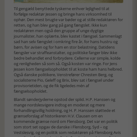
Til gengæld benyttede tyskerne enhver lejlighed til at
forfølge redaktør Jessen og bringe hans virksomhed til
ophør. Den mest brugte var bøder og at stille redaktøren for
retten, og han blev gang på gang fængslet. Ikke kun
redaktøren men også den gruppe af unge dygtige
journalister, han oplærte, blev kastet i fængsel. Sammenlagt
sad han selv fængslet i omkring fire år, for hans hustru og
børn, for avisen og for ham en stor belastning. Datidens
fængsler var straffeanstalter, og politiske fanger blev ikke
bedre behandlet end forbrydere. Cellerne var simple, kolde
og renligheden så som så. Også kosten var ringe. For Jens
Jessen kom fængselsopholdet til at koste ham hans helbred.
Også danske politikere, Venstrefører Chresten Berg, og
socialisterne Pio, Geleff og Brix, blev sat i fængsel under
provisorietiden, og de fik ligeledes mén af
fængselsopholdet.
Blandt sønderjyderne opstod der splid. H.P. Hanssen og
mange nordslesvigere indtog en moderat og mere
forhandlingsvillig holdning, og H. P. Hanssen støttede et
grænseforslag af historikeren H.V. Clausen om en
kommende grænse nord om Flensborg. Det var en politik
som stort set opgav de danske i Flensborg, Syd – og
Vestslesvig, og en politik som redaktøren på Flensborg Avis