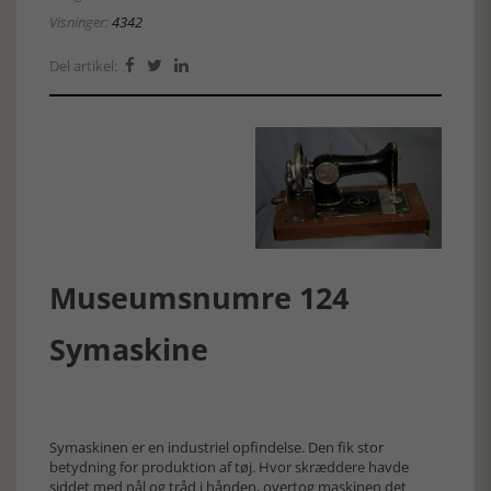
Visninger:
4342
Del artikel:



Museumsnumre 124
Symaskine
Symaskinen er en industriel opfindelse. Den fik stor
betydning for produktion af tøj. Hvor skræddere havde
siddet med nål og tråd i hånden, overtog maskinen det