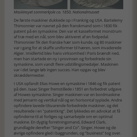
Maskinsyet sommerkjole ca. 1850, Nationalmuseet
De første maskiner dukkede op i Frankrig og USA. Bartelemy
Thimonnier var navnet på den franskmand som i 1830 fik
patent på en symaskine. Den var et kasseformet monstrum
af træ med en nål, som blev aktiveret af en fodpedal.
Thimonnier fik den franske hær som kunde, og 80 maskiner
var i gang for at skaffe uniformer til hæren, som invaderede
Algier. Imidlertid blev hans virksomhed i Paris brændt ned,
men han startede en ny i provinsen og forbedrede sin
symaskine, som vandt flere udstillingsmedaljer. Maskinen
var i det lange løb ingen succes. Han opgav og blev
skræddermester.
I USA opfandt Elias Howe en symaskine i 1846 og fik patent
på den. Isaac Singer fremstillede i 1851 en forbedret udgave
af Howes symaskine. Singer maskinen var en bordmaskine
med jernarm og vertikal nål og en horisontal syplade. Andre
opfindere lavede tilsvarende forbedrede maskiner, og det
resulterede i en ”patentkrig”. Det lykkedes en advokat at få
opfinderne til at forliges og samarbejde om en optimal
maskine. En dygtig forretningsmand, Edward Clark,
grundlagde derefter ”Singer and Co”. Singer, Howe og de
øvrige opfindere gled i baggrunden, og ”business” tog over.