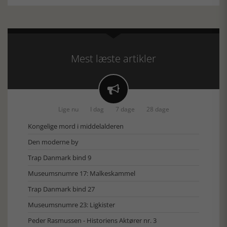
Mest læste artikler

Lige nu
I dag
7 dage
28 dage
Kongelige mord i middelalderen
Den moderne by
Trap Danmark bind 9
Museumsnumre 17: Malkeskammel
Trap Danmark bind 27
Museumsnumre 23: Ligkister
Peder Rasmussen - Historiens Aktører nr. 3