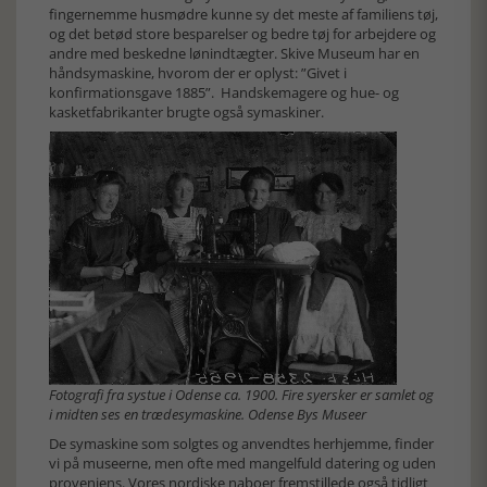
fingernemme husmødre kunne sy det meste af familiens tøj,
og det betød store besparelser og bedre tøj for arbejdere og
andre med beskedne lønindtægter. Skive Museum har en
håndsymaskine, hvorom der er oplyst: ”Givet i
konfirmationsgave 1885”. Handskemagere og hue- og
kasketfabrikanter brugte også symaskiner.
Fotografi fra systue i Odense ca. 1900. Fire syersker er samlet og
i midten ses en trædesymaskine. Odense Bys Museer
De symaskine som solgtes og anvendtes herhjemme, finder
vi på museerne, men ofte med mangelfuld datering og uden
proveniens. Vores nordiske naboer fremstillede også tidligt