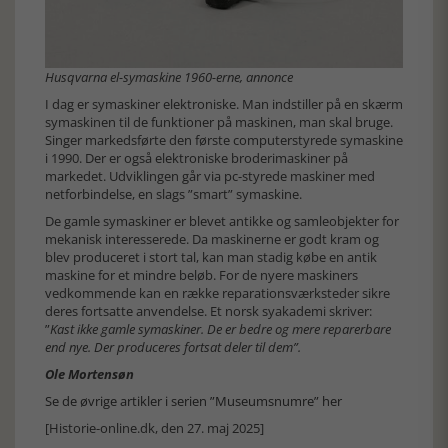
Husqvarna el-symaskine 1960-erne, annonce
I dag er symaskiner elektroniske. Man indstiller på en skærm
symaskinen til de funktioner på maskinen, man skal bruge.
Singer markedsførte den første computerstyrede symaskine
i 1990. Der er også elektroniske broderimaskiner på
markedet. Udviklingen går via pc-styrede maskiner med
netforbindelse, en slags ”smart” symaskine.
De gamle symaskiner er blevet antikke og samleobjekter for
mekanisk interesserede. Da maskinerne er godt kram og
blev produceret i stort tal, kan man stadig købe en antik
maskine for et mindre beløb. For de nyere maskiners
vedkommende kan en række reparationsværksteder sikre
deres fortsatte anvendelse. Et norsk syakademi skriver:
”
Kast ikke gamle symaskiner. De er bedre og mere reparerbare
end nye. Der produceres fortsat deler til dem”.
Ole Mortensøn
Se de øvrige artikler i serien ”Museumsnumre” her
[Historie-online.dk, den 27. maj 2025]