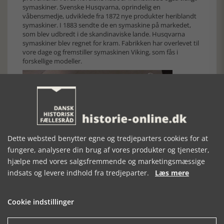
symaskiner. Svenske Husqvarna, oprindelig en
våbensmedje, udviklede fra 1872 nye produkter heriblandt
symaskiner. I 1883 sendte de en symaskine på markedet,
som blev udbredt i de skandinaviske lande. Husqvarna
symaskiner blev regnet for kram. Fabrikken har overlevet til
vore dage og fremstiller symaskinen Viking, som fås i
forskellige modeller.
Dette websted benytter egne og tredjeparters cookies for at
fungere, analysere din brug af vores produkter og tjenester,
hjælpe med vores salgsfremmende og marketingsmæssige
Husqvarna symaskine, som stammer fra Grindsted Realskole,
Billund Museum
indsats og levere indhold fra tredjeparter.
Læs mere
Andre europæiske fabrikker tog konkurrencen op med
Singer. I Schweiz, som var et land med mange finmekaniske
Cookie indstillinger
værksteder pga urmageri, begyndte en fabrik i Bern i 1900 at
fremstille symaskiner i god kvalitet. Bernina hed
symaskinen. Et andet schweizisk mærke var Elna