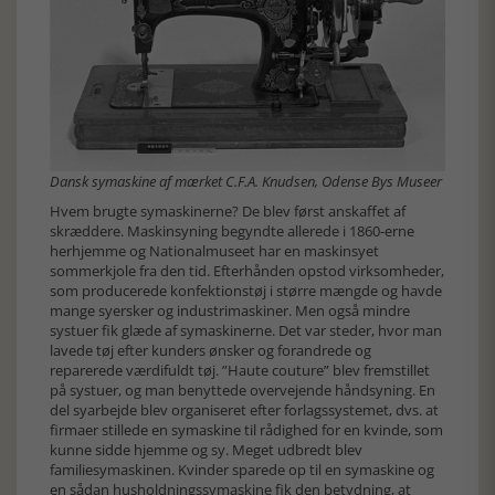
Dansk symaskine af mærket C.F.A. Knudsen, Odense Bys Museer
Hvem brugte symaskinerne? De blev først anskaffet af
skræddere. Maskinsyning begyndte allerede i 1860-erne
herhjemme og Nationalmuseet har en maskinsyet
sommerkjole fra den tid. Efterhånden opstod virksomheder,
som producerede konfektionstøj i større mængde og havde
mange syersker og industrimaskiner. Men også mindre
systuer fik glæde af symaskinerne. Det var steder, hvor man
lavede tøj efter kunders ønsker og forandrede og
reparerede værdifuldt tøj. ”Haute couture” blev fremstillet
på systuer, og man benyttede overvejende håndsyning. En
del syarbejde blev organiseret efter forlagssystemet, dvs. at
firmaer stillede en symaskine til rådighed for en kvinde, som
kunne sidde hjemme og sy. Meget udbredt blev
familiesymaskinen. Kvinder sparede op til en symaskine og
en sådan husholdningssymaskine fik den betydning, at