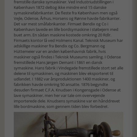
fremstille danske symaskiner. Ved Industriudstillingen i
København 1872 deltog ikke mindre end 15 danske
symaskinefabrikanter. De fleste fra København men også
Vejle, Odense, Århus, Horsens og Rønne havde fabrikanter.
Det var mest småfabrikanter. Firmaet Bendix og Co i
København lavede en lille bordsymaskine i støbejern med
buet arm. En sådan maskine kostede omkring 20 Rdlr.
Firmaets kontor lå ved Holmens Kanal. Teknisk Museum har
adskillige maskiner fra Bendix og Co. Bergmann og
Hüttemeier var en anden københavnsk fabrik, hvis
maskiner også findes i Teknisk Museums samling. I Odense
fremstillede Hans Jørgen Demant i 1861 en dansk
symaskine. Hans fabrik i Vindegade fremstillede stort set alle
delene til symaskinen, og maskinen blev eksporteret til
udlandet. I 1882 var årsproduktionen 1400 maskiner, og
fabrikken havde omkring 50 ansatte. 1876 begyndte
desuden firmaet C.F.A. Knudsen i Kongensgade i Odense at
lave symaskiner, men her var tale om overvejende
importerede dele. Knudsens symaskine var en hånddrevet
lille bordmaskine, som gennem tiden blev forbedret.