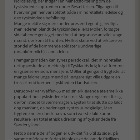
Nordslesvig, der indgår i en helhedsfortælling om de
tysksindedes optræden under Besættelsen. Tilgangen til
hvervningen her var splittet både i mindretallets ledelse og
den tysksindede befolkning.
Mange meldte sig mere under pres end egentlig frivilligt,
men lederen blandt de tysksindede, Jens Møller, forsøgte
sideløbende gentaget med held at begrænse antallet unge
mænd, der kom til fronten. Hvilket skete ved at erklære en
stor del af de kommende soldater uundværlige
(unabkömmlich) i landsdelen.
Fremgangsmåden kan synes paradoksal, idet mindretallet
netop ønskede at melde sig til Tysklands krig for at fremme
en grænserevision, mens Jens Møller til gengæld frygtede, at
mange faldne unge mænd på længere sigt ville udgøre en
trussel mod kærnen i tyskheden i landsdelen.
Derudover var Waffen-SS med sin erklærende ateisme ikke
populært hos tysksindede kristne. Mange unge meldte sig
derfor i stedet til værnemagten. Lysten til at slutte op faldt
dog markant, da nederlaget syntes uundgåeligt, Man
frygtede nu en dansk hævn, som i værste fald kunne
resultere i en total etnisk udrensning af tysksindede fra
Sønderjylland.
Netop denne del af bogen er udvidet fra 6 til 32 sider, på
samme måde som fx den ideologiske del om de frivilliges