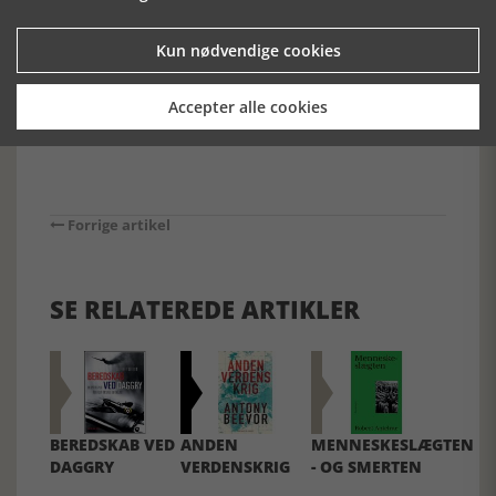
nyt dansk hovedværk for besættelseshistorisk
interesserede.
Kun nødvendige cookies
[Historie-online.dk den 29. oktober 2025]
Accepter alle cookies
Forrige artikel
SE RELATEREDE ARTIKLER
BEREDSKAB VED
ANDEN
MENNESKESLÆGTEN
DAGGRY
VERDENSKRIG
- OG SMERTEN