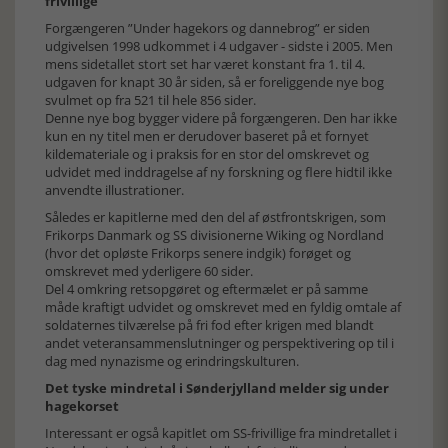
frivillige
Forgængeren ”Under hagekors og dannebrog” er siden
udgivelsen 1998 udkommet i 4 udgaver - sidste i 2005. Men
mens sidetallet stort set har været konstant fra 1. til 4.
udgaven for knapt 30 år siden, så er foreliggende nye bog
svulmet op fra 521 til hele 856 sider.
Denne nye bog bygger videre på forgængeren. Den har ikke
kun en ny titel men er derudover baseret på et fornyet
kildemateriale og i praksis for en stor del omskrevet og
udvidet med inddragelse af ny forskning og flere hidtil ikke
anvendte illustrationer.
Således er kapitlerne med den del af østfrontskrigen, som
Frikorps Danmark og SS divisionerne Wiking og Nordland
(hvor det opløste Frikorps senere indgik) forøget og
omskrevet med yderligere 60 sider.
Del 4 omkring retsopgøret og eftermælet er på samme
måde kraftigt udvidet og omskrevet med en fyldig omtale af
soldaternes tilværelse på fri fod efter krigen med blandt
andet veteransammenslutninger og perspektivering op til i
dag med nynazisme og erindringskulturen.
Det tyske mindretal i Sønderjylland melder sig under
hagekorset
Interessant er også kapitlet om SS-frivillige fra mindretallet i