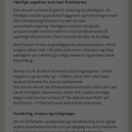
Yderlige aspekter som kan fremhæves
Derudover kommer bogen fx omkring SS-ideologien, de
frivilliges sociale og politiske baggrund og hvervningen med
dens dubiøse legitimation fra den danske
samarbejdsregering. Yderligere omtales det grelle
proportionelle forhold mellem modstandskampens få
egentlige aktive kontra flere tusinde danske SS-frivillige.
Med hensyn til den bagvedliggende dokumentation vidner
bogens sidste hele 130 sider med noter, litteratur og bilag
yderligere om værkets grundige research og seriøse valide
fremstilling.
Netop i kraft af dette moment satte forgængeren ”Under
hagekors og dannebrog” i 1998 for alvor fart i den mere
seriøse interesse for emnet herhjemme.
Her havde denne del af besættelseshistorien hidtil stort set
været forbigået ubemærket, inden Erik Haasts ensidige
bøger med heroisk hyldest til ”de djærve mandfolk” på
østfronten i 1970erne havde kickstartet interessen.
Vurdering, niveau og målgruppe
De tre forfatteres opdaterede og udvidede bog er et vigtigt
stykke Danmarkshistorie som på sørgelig vis dokumenterer