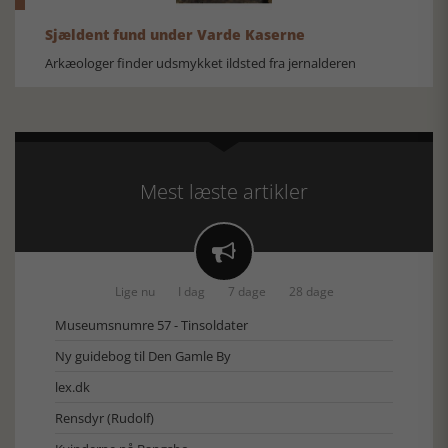
Sjældent fund under Varde Kaserne
Arkæologer finder udsmykket ildsted fra jernalderen
Mest læste artikler

Lige nu
I dag
7 dage
28 dage
Museumsnumre 57 - Tinsoldater
Ny guidebog til Den Gamle By
lex.dk
Rensdyr (Rudolf)