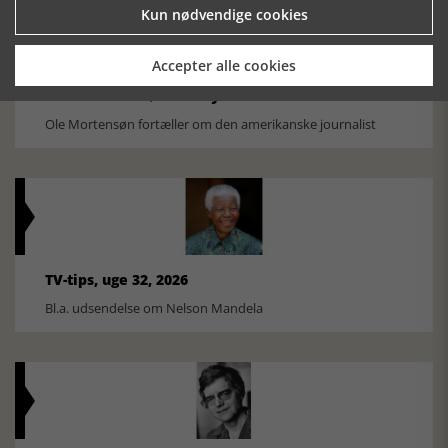
Kun nødvendige cookies
Accepter alle cookies
Historiens Aktører 79 - John Reed
Ole Mortensøn fortæller om den amerikanske journalist
TV-tips, uge 32, 2026
Bl.a. udsendelse om Nelson Mandela