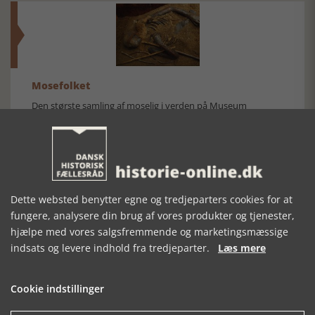
Mosefolket
Den største samling af moselig i verden på Museum
Silkeborg Hovedgården
Dette websted benytter egne og tredjeparters cookies for at
fungere, analysere din brug af vores produkter og tjenester,
hjælpe med vores salgsfremmende og marketingsmæssige
Historisk festival i Faaborg
indsats og levere indhold fra tredjeparter.
Læs mere
FOBURGH Faaborg Internationale Historie Festival 2026 30.
oktober - 1. november 2026
Cookie indstillinger