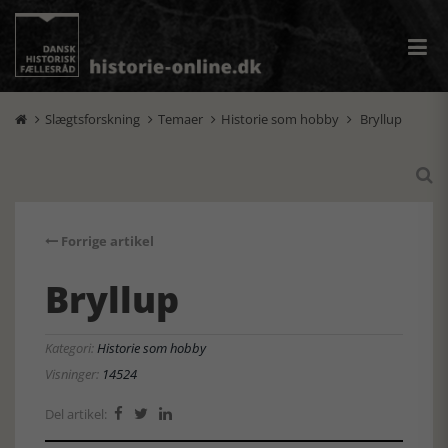
Slægtsforskning
Temaer
Historie som hobby
Bryllup





Forrige artikel
Bryllup
Kategori:
Historie som hobby
Visninger:
14524
Del artikel:


