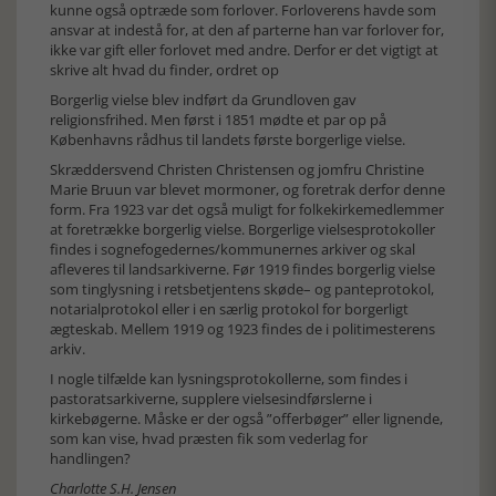
kunne også optræde som forlover. Forloverens havde som
ansvar at indestå for, at den af parterne han var forlover for,
ikke var gift eller forlovet med andre. Derfor er det vigtigt at
skrive alt hvad du finder, ordret op
Borgerlig vielse blev indført da Grundloven gav
religionsfrihed. Men først i 1851 mødte et par op på
Københavns rådhus til landets første borgerlige vielse.
Skræddersvend Christen Christensen og jomfru Christine
Marie Bruun var blevet mormoner, og foretrak derfor denne
form. Fra 1923 var det også muligt for folkekirkemedlemmer
at foretrække borgerlig vielse. Borgerlige vielsesprotokoller
findes i sognefogedernes/kommunernes arkiver og skal
afleveres til landsarkiverne. Før 1919 findes borgerlig vielse
som tinglysning i retsbetjentens skøde– og panteprotokol,
notarialprotokol eller i en særlig protokol for borgerligt
ægteskab. Mellem 1919 og 1923 findes de i politimesterens
arkiv.
I nogle tilfælde kan lysningsprotokollerne, som findes i
pastoratsarkiverne, supplere vielsesindførslerne i
kirkebøgerne. Måske er der også ”offerbøger” eller lignende,
som kan vise, hvad præsten fik som vederlag for
handlingen?
Charlotte S.H. Jensen