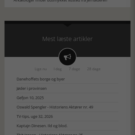
Arkæologer finder udsmykket ildsted fra jernalderen
Mest læste artikler

Lige nu
I dag
7 dage
28 dage
Danehoffets borge og byer
Jøder i provinsen
Gefjon 10, 2025
Oswald Spengler - Historiens Aktører nr. 49
TV-tips, uge 32, 2026
Kaptajn Dinesen. Ild og blod.